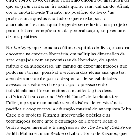
que se (re)inventavam à medida que se iam realizando. Afinal,
como anota Davide Turcato, no posfácio do livro, “as
práticas anarquistas são tudo o que existe para o
anarquismo” e a anarquia, longe de se reduzir a um projeto
para o futuro, compõem-se da generalização, no presente,
de tais práticas.
No
horizonte
que nomeia o último capítulo do livro, a autora
encontra na estética libertária, em múltiplas dimensões da
arte engajada com as premissas da liberdade, do apoio
mútuo e da autogestão, um campo de experimentações que
poderiam tornar possível a vivência dos ideais anarquistas,
além de um convite para o despertar de sensibilidades
avessas aos valores da exploração, opressão e do
individualismo. Foram muitas as manifestações dessa
estética/ética, como no “World Game” de Buckminster
Fuller, a propor um mundo sem divisões, de coexistência
pacífica e cooperativa; a educação musical do anarquista John
Cage e o projeto
Fluxus
; a intervenção poética e as
teorizações sobre arte e educação de Herbert Read; o
teatro experimental e transgressor do
The Living Theatre
de
Judith Malina e Julian Beck e o Laboratório de Ensaios, que