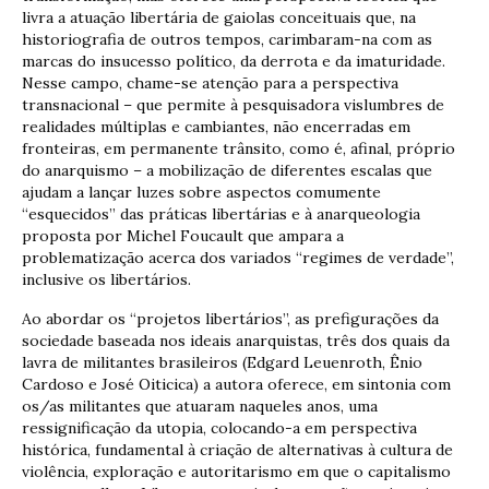
livra a atuação libertária de gaiolas conceituais que, na
historiografia de outros tempos, carimbaram-na com as
marcas do insucesso político, da derrota e da imaturidade.
Nesse campo, chame-se atenção para a perspectiva
transnacional – que permite à pesquisadora vislumbres de
realidades múltiplas e cambiantes, não encerradas em
fronteiras, em permanente trânsito, como é, afinal, próprio
do anarquismo – a mobilização de diferentes escalas que
ajudam a lançar luzes sobre aspectos comumente
“esquecidos” das práticas libertárias e à anarqueologia
proposta por Michel Foucault que ampara a
problematização acerca dos variados “regimes de verdade”,
inclusive os libertários.
Ao abordar os “projetos libertários”, as prefigurações da
sociedade baseada nos ideais anarquistas, três dos quais da
lavra de militantes brasileiros (Edgard Leuenroth, Ênio
Cardoso e José Oiticica) a autora oferece, em sintonia com
os/as militantes que atuaram naqueles anos, uma
ressignificação da utopia, colocando-a em perspectiva
histórica, fundamental à criação de alternativas à cultura de
violência, exploração e autoritarismo em que o capitalismo