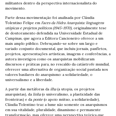
militantes dentro da perspectiva internacionalista do
movimento.
Parte dessa movimentação foi analisada por Cláudia
Tolentino Felipe em
Faces da Hidra Anarquista: linguagens
utópicas e projetos políticos (1945-1970),
originalmente tese
de doutoramento defendida na Universidade Estadual de
Campinas, que agora a Editora Cancioneiro oferece a um
mais amplo público. Debruçando-se sobre um largo e
variado conjunto documental, que incluiu jornais, panfletos,
projetos, apresentações artísticas, imagens e conferências, a
autora investigou como os anarquistas mobilizaram
discursos e práticas para, no rescaldo da catástrofe mundial,
oferecer uma alternativa de organização social pautada nos
valores basilares do anarquismo: a solidariedade, o
universalismo e a liberdade.
A partir das metáforas da
ilha
(a utopia, os projetos
anarquistas), da
linha
(o univeralismo, a plasticidade das
fronteiras) e da
ponte
(o apoio mútuo, a solidariedade),
Cláudia Tolentino traz a lume não somente os anarquismos
em sua vitalidade, pluralidade, dinamismo e permanente
transformação, mas oferece uma perspectiva teórica que