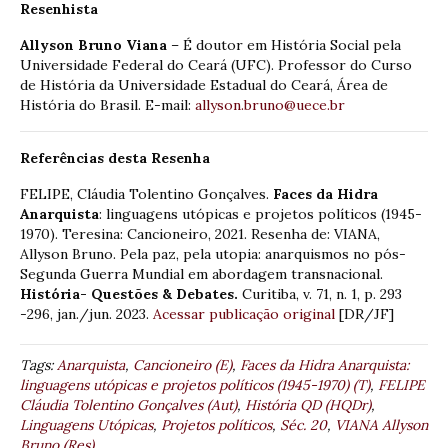
Resenhista
Allyson Bruno Viana
– É doutor em História Social pela
Universidade Federal do Ceará (UFC). Professor do Curso
de História da Universidade Estadual do Ceará, Área de
História do Brasil. E-mail:
allyson.bruno@uece.br
Referências desta Resenha
FELIPE, Cláudia Tolentino Gonçalves.
Faces da Hidra
Anarquista
: linguagens utópicas e projetos políticos (1945-
1970). Teresina: Cancioneiro, 2021. Resenha de: VIANA,
Allyson Bruno. Pela paz, pela utopia: anarquismos no pós-
Segunda Guerra Mundial em abordagem transnacional.
História- Questões & Debates.
Curitiba, v. 71, n. 1, p. 293
-296, jan./jun. 2023.
Acessar publicação original
[DR/JF]
Tags:
Anarquista
,
Cancioneiro (E)
,
Faces da Hidra Anarquista:
linguagens utópicas e projetos políticos (1945-1970) (T)
,
FELIPE
Cláudia Tolentino Gonçalves (Aut)
,
História QD (HQDr)
,
Linguagens Utópicas
,
Projetos políticos
,
Séc. 20
,
VIANA Allyson
Bruno (Res)