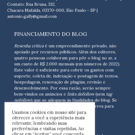
Contato: Rua Bruna, 332,
Chacara Mafalda, 03370-000, São Paulo - SP |
antonio.gally@gmail.com
FINANCIAMENTO DO BLOG
Resenha crítica
é um empreendimento privado, não
apoiado por recursos públicos. Além dos editores,
quatro pessoas colaboram para pôr o blog no ar, a
um custo de R$ 2.000 mensais (em números de 2022).
Este valor é suficiente para cobrir os gastos com
suporte, coleta de, indexação e postagem de textos,
hospedagem, renovação de plugins, revisão e
desenvolvimento.
Por essa razão, serão sempre
bem-vindos os anúncios e
links dofollow
(sem
tag
nofollow
) que se adequem às finalidades do blog. Se
você está interessado em colaborar,
escreva para
Usamos cookies em nosso site para
nós
(contato@resenhacritica.com.br)
oferecer a você a experiência mais
relevante, lembrando suas
FONTES E ACERVO
preferências e visitas repetidas. Ao
clicar em “Aceitar”, você concorda