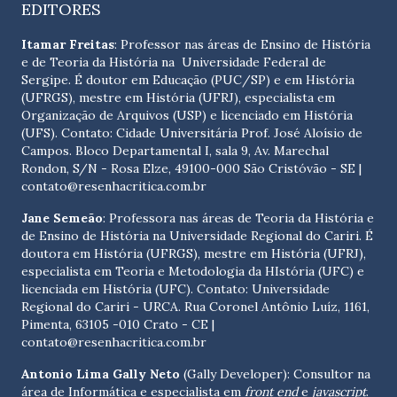
EDITORES
Itamar Freitas
: Professor nas áreas de Ensino de História
e de Teoria da História na Universidade Federal de
Sergipe. É doutor em Educação (PUC/SP) e em História
(UFRGS), mestre em História (UFRJ), especialista em
Organização de Arquivos (USP) e licenciado em História
(UFS). Contato:
Cidade Universitária Prof. José Aloísio de
Campos. Bloco Departamental I, sala 9, Av. Marechal
Rondon, S/N - Rosa Elze, 49100-000 São Cristóvão - SE
|
contato@resenhacritica.com.br
Jane Semeão
: Professora nas áreas de Teoria da História e
de Ensino de História na Universidade Regional do Cariri. É
doutora em História (UFRGS), mestre em História (UFRJ),
especialista em Teoria e Metodologia da HIstória (UFC) e
licenciada em História (UFC). Contato:
Universidade
Regional do Cariri - URCA. Rua Coronel Antônio Luíz, 1161,
Pimenta, 63105 -010 Crato - CE
|
contato@resenhacritica.com.br
Antonio Lima Gally Neto
(Gally Developer): Consultor na
área de Informática e especialista em
front end
e
javascript
.