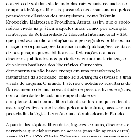
conceito de solidariedade, indo das raízes mais recuadas no
tempo a ideólogos liberais, passando necessariamente pelos
pensadores clássicos dos anarquismos, como Bakunin,
Kropotkin, Malatesta e Proudhon. Atesta, assim, que o apoio
mútuo vivido na prática, naqueles anos, como, por exemplo,
na atuação da Solidariedade Antifascista Internacional – SIA,
que prestava auxílio a refugiados e perseguidos políticos; na
criação de organizações transnacionais (publicações, centros
de pesquisa, arquivos, bibliotecas, federações) ou nos
discursos publicados nos periódicos eram a materialização
de valores basilares dos libertários. Outrossim,
demonstravam não haver crença em uma transformação
instantânea da sociedade, como se a
Anarquia
estivesse à uma
virada de esquina. O mundo fraterno e solidário resultaria do
florescimento de uma nova atitude de pessoas livres e iguais,
com a liberdade de cada um empenhada e se
complementando com a liberdade de todos, em que redes de
associações livres, motivadas pelo apoio mútuo, passassem a
prescindir da lógica heterônoma e dominadora do Estado.
A partir das tópicas libertárias, lugares-comuns, discursos e
narrativas que elaboraram os ácratas (mas não apenas estes)
entre 1945 e 1970, Cláudia Tolentino encontrou anarquismos