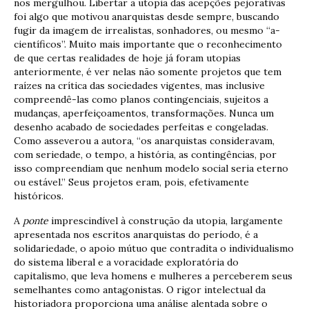
nos mergulhou. Libertar a utopia das acepções pejorativas
foi algo que motivou anarquistas desde sempre, buscando
fugir da imagem de irrealistas, sonhadores, ou mesmo “a-
científicos”. Muito mais importante que o reconhecimento
de que certas realidades de hoje já foram utopias
anteriormente, é ver nelas não somente projetos que tem
raízes na crítica das sociedades vigentes, mas inclusive
compreendê-las como planos contingenciais, sujeitos a
mudanças, aperfeiçoamentos, transformações. Nunca um
desenho acabado de sociedades perfeitas e congeladas.
Como asseverou a autora, “os anarquistas consideravam,
com seriedade, o tempo, a história, as contingências, por
isso compreendiam que nenhum modelo social seria eterno
ou estável.” Seus projetos eram, pois, efetivamente
históricos.
A
ponte
imprescindível à construção da utopia, largamente
apresentada nos escritos anarquistas do período, é a
solidariedade, o apoio mútuo que contradita o individualismo
do sistema liberal e a voracidade exploratória do
capitalismo, que leva homens e mulheres a perceberem seus
semelhantes como antagonistas. O rigor intelectual da
historiadora proporciona uma análise alentada sobre o