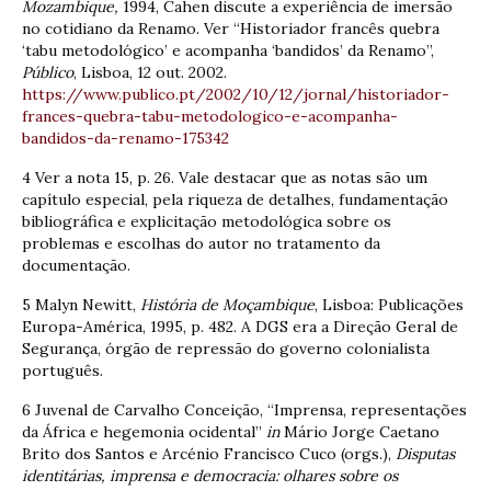
Mozambique,
1994, Cahen discute a experiência de imersão
no cotidiano da Renamo. Ver “Historiador francês quebra
‘tabu metodológico’ e acompanha ‘bandidos’ da Renamo”,
Público
, Lisboa, 12 out. 2002.
https://www.publico.pt/2002/10/12/jornal/historiador-
frances-quebra-tabu-metodologico-e-acompanha-
bandidos-da-renamo-175342
4 Ver a nota 15, p. 26. Vale destacar que as notas são um
capítulo especial, pela riqueza de detalhes, fundamentação
bibliográfica e explicitação metodológica sobre os
problemas e escolhas do autor no tratamento da
documentação.
5 Malyn Newitt,
História de Moçambique
, Lisboa: Publicações
Europa-América, 1995, p. 482. A DGS era a Direção Geral de
Segurança, órgão de repressão do governo colonialista
português.
6 Juvenal de Carvalho Conceição, “Imprensa, representações
da África e hegemonia ocidental”
in
Mário Jorge Caetano
Brito dos Santos e Arcénio Francisco Cuco (orgs.),
Disputas
identitárias, imprensa e democracia: olhares sobre os