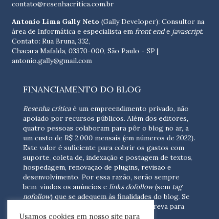
contato@resenhacritica.com.br
Antonio Lima Gally Neto
(Gally Developer): Consultor na
área de Informática e especialista em
front end
e
javascript
.
Contato: Rua Bruna, 332,
Chacara Mafalda, 03370-000, São Paulo - SP |
antonio.gally@gmail.com
FINANCIAMENTO DO BLOG
Resenha crítica
é um empreendimento privado, não
apoiado por recursos públicos. Além dos editores,
quatro pessoas colaboram para pôr o blog no ar, a
um custo de R$ 2.000 mensais (em números de 2022).
Este valor é suficiente para cobrir os gastos com
suporte, coleta de, indexação e postagem de textos,
hospedagem, renovação de plugins, revisão e
desenvolvimento.
Por essa razão, serão sempre
bem-vindos os anúncios e
links dofollow
(sem
tag
nofollow
) que se adequem às finalidades do blog. Se
você está interessado em colaborar,
escreva para
Usamos cookies em nosso site para
nós
(contato@resenhacritica.com.br)