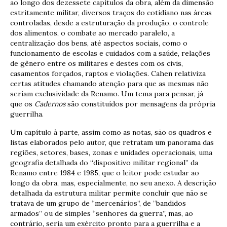
ao longo dos dezessete capítulos da obra, além da dimensão
estritamente militar, diversos traços do cotidiano nas áreas
controladas, desde a estruturação da produção, o controle
dos alimentos, o combate ao mercado paralelo, a
centralização dos bens, até aspectos sociais, como o
funcionamento de escolas e cuidados com a saúde, relações
de gênero entre os militares e destes com os civis,
casamentos forçados, raptos e violações. Cahen relativiza
certas atitudes chamando atenção para que as mesmas não
seriam exclusividade da Renamo. Um tema para pensar, já
que os
Cadernos
são constituídos por mensagens da própria
guerrilha.
Um capítulo à parte, assim como as notas, são os quadros e
listas elaborados pelo autor, que retratam um panorama das
regiões, setores, bases, zonas e unidades operacionais, uma
geografia detalhada do “dispositivo militar regional” da
Renamo entre 1984 e 1985, que o leitor pode estudar ao
longo da obra, mas, especialmente, no seu anexo. A descrição
detalhada da estrutura militar permite concluir que não se
tratava de um grupo de “mercenários”, de “bandidos
armados” ou de simples “senhores da guerra”, mas, ao
contrário, seria um exército pronto para a guerrilha e a