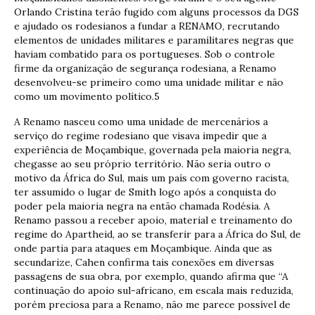
Orlando Cristina terão fugido com alguns processos da DGS
e ajudado os rodesianos a fundar a RENAMO, recrutando
elementos de unidades militares e paramilitares negras que
haviam combatido para os portugueses. Sob o controle
firme da organização de segurança rodesiana, a Renamo
desenvolveu-se primeiro como uma unidade militar e não
como um movimento político.5
A Renamo nasceu como uma unidade de mercenários a
serviço do regime rodesiano que visava impedir que a
experiência de Moçambique, governada pela maioria negra,
chegasse ao seu próprio território. Não seria outro o
motivo da África do Sul, mais um país com governo racista,
ter assumido o lugar de Smith logo após a conquista do
poder pela maioria negra na então chamada Rodésia. A
Renamo passou a receber apoio, material e treinamento do
regime do Apartheid, ao se transferir para a África do Sul, de
onde partia para ataques em Moçambique. Ainda que as
secundarize, Cahen confirma tais conexões em diversas
passagens de sua obra, por exemplo, quando afirma que “A
continuação do apoio sul-africano, em escala mais reduzida,
porém preciosa para a Renamo, não me parece possível de