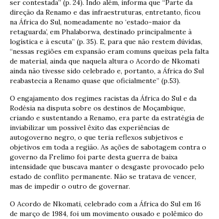
ser contestada” (p. 24). Indo além, informa que “Parte da
direção da Renamo e das infraestruturas, entretanto, ficou
na África do Sul, nomeadamente no ‘estado-maior da
retaguarda’, em Phalaborwa, destinado principalmente à
logística e à escuta” (p. 35). E, para que não restem dúvidas,
“nessas regiões em expansão eram comuns queixas pela falta
de material, ainda que naquela altura o Acordo de Nkomati
ainda não tivesse sido celebrado e, portanto, a África do Sul
reabastecia a Renamo quase que oficialmente” (p.53).
O engajamento dos regimes racistas da África do Sul e da
Rodésia na disputa sobre os destinos de Moçambique,
criando e sustentando a Renamo, era parte da estratégia de
inviabilizar um possível êxito das experiências de
autogoverno negro, o que teria reflexos subjetivos e
objetivos em toda a região. As ações de sabotagem contra o
governo da Frelimo foi parte desta guerra de baixa
intensidade que buscava manter o desgaste provocado pelo
estado de conflito permanente. Não se tratava de vencer,
mas de impedir o outro de governar.
O Acordo de Nkomati, celebrado com a África do Sul em 16
de março de 1984, foi um movimento ousado e polêmico do