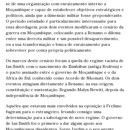
se de uma organização com enraizamento interno a
Moçambique e capaz de estabelecer objetivos estratégicos e
políticos, ainda que a dimensão militar fosse preponderante.
O período estudado é particularmente interessante para
essa abordagem, pois dois eventos modificaram o cenário da
guerra em Moçambique, colocando para a Renamo o dilema
entre uma derrota militar e um possível desaparecimento,
ou a sua transformação e busca de enraizamento para
sobreviver por conta própria politicamente.
Os marcos deste cenário foram a queda do regime racista de
Ian Smith, com o nascimento do Zimbábue (antiga Rodésia) e
o pacto assinado entre o governo de Moçambique e o da
África do Sul, conhecido como Acordo de Nkomati. Os dois
eventos atingiam diretamente a Renamo, na sua origem,
constituição e sustentação. Segundo Malyn Newitt, depois da
independência de Moçambique,
Aqueles que estavam mais envolvidos na oposição à Frelimo
fugiram para o estrangeiro, levando consigo uma
determinação para a sabotagem do novo regime. O governo
de Ian Smith foi o primeiro a dar algum apoio aos
Moçambicanos dissidentes. Jorge Jardim e o seu agente