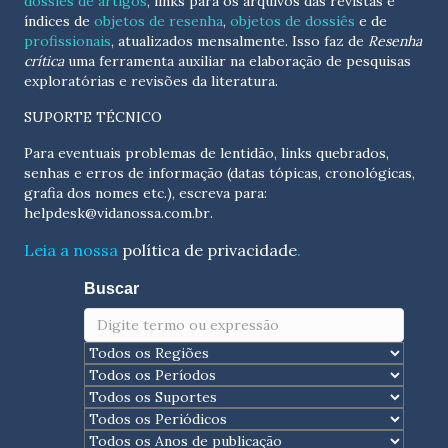
dossiês de artigos
, links para os arquivos das revistas e
índices de
objetos de resenha
,
objetos de dossiês
e de
profissionais
, atualizados
mensalmente
. Isso faz de
Resenha
crítica
uma ferramenta auxiliar na elaboração de pesquisas
exploratórias e revisões da literatura.
SUPORTE TÉCNICO
Para eventuais problemas de lentidão, links quebrados,
senhas e erros de informação (datas tópicas, cronológicas,
grafia dos nomes etc.), escreva para:
helpdesk@vidanossa.com.br
.
Leia a nossa
política de privacidade
.
Buscar