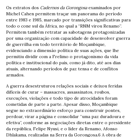
Os extratos dos
Cadernos da Gorongosa
examinados por
Michel Cahen permitem traçar um panorama do período
entre 1983 e 1985, marcado por transições significativas para
todo o cone sul da África, no qual a “RNM virou Renamo”.
Permitem também retratar as sabotagens protagonizadas
por uma organização com capacidade de desenvolver guerra
de guerrilha em todo território de Moçambique,
evidenciando a dimensão política de suas ações, que lhe
permitiu dividir com a Frelimo o protagonismo da vida
política e institucional do país, como já dito, até aos dias
atuais, alternando períodos de paz tensa e de conflitos
armados.
A guerra desestruturou relações sociais e deixou feridas
difíceis de curar – massacres, assassinatos, roubos,
execuções, violações e todo tipo de atrocidades foram
cometidas de parte a parte. Apesar disso, Moçambique
segue no extraordinário esforço para construir pontes,
perdoar, virar a página e consolidar “uma paz duradoura e
efetiva”, conforme as negociações diretas entre o presidente
da república, Felipe Nyusi, e o líder da Renamo, Afonso
Dhlakama, realizadas na Serra da Gorongosa.6 A obra de