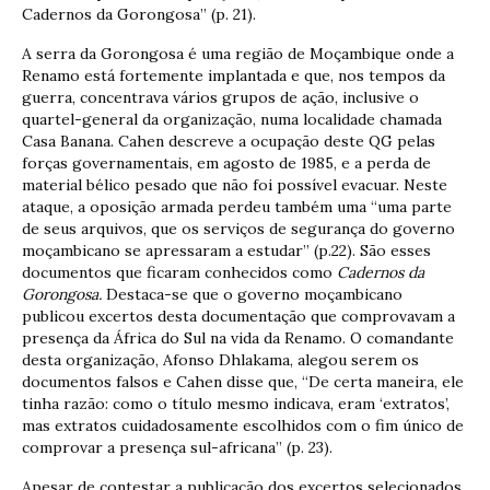
Cadernos da Gorongosa” (p. 21).
A serra da Gorongosa é uma região de Moçambique onde a
Renamo está fortemente implantada e que, nos tempos da
guerra, concentrava vários grupos de ação, inclusive o
quartel-general da organização, numa localidade chamada
Casa Banana. Cahen descreve a ocupação deste QG pelas
forças governamentais, em agosto de 1985, e a perda de
material bélico pesado que não foi possível evacuar. Neste
ataque, a oposição armada perdeu também uma “uma parte
de seus arquivos, que os serviços de segurança do governo
moçambicano se apressaram a estudar” (p.22). São esses
documentos que ficaram conhecidos como
Cadernos da
Gorongosa.
Destaca-se que o governo moçambicano
publicou excertos desta documentação que comprovavam a
presença da África do Sul na vida da Renamo. O comandante
desta organização, Afonso Dhlakama, alegou serem os
documentos falsos e Cahen disse que, “De certa maneira, ele
tinha razão: como o título mesmo indicava, eram ‘extratos’,
mas extratos cuidadosamente escolhidos com o fim único de
comprovar a presença sul-africana” (p. 23).
Apesar de contestar a publicação dos excertos selecionados,