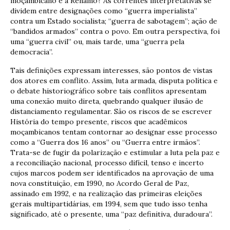
moçambicano e a Renamo? As correntes interpretativas se
dividem entre designações como “guerra imperialista”
contra um Estado socialista; “guerra de sabotagem”; ação de
“bandidos armados” contra o povo. Em outra perspectiva, foi
uma “guerra civil” ou, mais tarde, uma “guerra pela
democracia”.
Tais definições expressam interesses, são pontos de vistas
dos atores em conflito. Assim, luta armada, disputa política e
o debate historiográfico sobre tais conflitos apresentam
uma conexão muito direta, quebrando qualquer ilusão de
distanciamento regulamentar. São os riscos de se escrever
História do tempo presente, riscos que acadêmicos
moçambicanos tentam contornar ao designar esse processo
como a “Guerra dos 16 anos” ou “Guerra entre irmãos”.
Trata-se de fugir da polarização e estimular a luta pela paz e
a reconciliação nacional, processo difícil, tenso e incerto
cujos marcos podem ser identificados na aprovação de uma
nova constituição, em 1990, no Acordo Geral de Paz,
assinado em 1992, e na realização das primeiras eleições
gerais multipartidárias, em 1994, sem que tudo isso tenha
significado, até o presente, uma “paz definitiva, duradoura”.