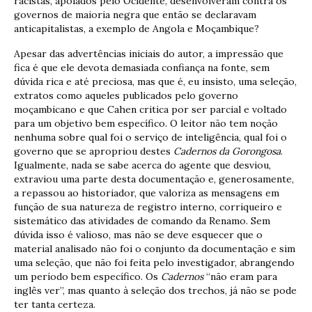
racistas, apoiados pelo Ocidente, desenvolveram contra os
governos de maioria negra que então se declaravam
anticapitalistas, a exemplo de Angola e Moçambique?
Apesar das advertências iniciais do autor, a impressão que
fica é que ele devota demasiada confiança na fonte, sem
dúvida rica e até preciosa, mas que é, eu insisto, uma seleção,
extratos como aqueles publicados pelo governo
moçambicano e que Cahen critica por ser parcial e voltado
para um objetivo bem específico. O leitor não tem noção
nenhuma sobre qual foi o serviço de inteligência, qual foi o
governo que se apropriou destes
Cadernos da Gorongosa
.
Igualmente, nada se sabe acerca do agente que desviou,
extraviou uma parte desta documentação e, generosamente,
a repassou ao historiador, que valoriza as mensagens em
função de sua natureza de registro interno, corriqueiro e
sistemático das atividades de comando da Renamo. Sem
dúvida isso é valioso, mas não se deve esquecer que o
material analisado não foi o conjunto da documentação e sim
uma seleção, que não foi feita pelo investigador, abrangendo
um período bem específico. Os
Cadernos
“não eram para
inglês ver”, mas quanto à seleção dos trechos, já não se pode
ter tanta certeza.