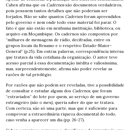
Cahen afirma que os
Cadernos
são documentos verdadeiros,
pois possuem tantos detalhes que não poderiam ser
forjados. Não se sabe quantos
Cadernos
foram apreendidos
pelo governo e nem onde todo esse material foi parar. O
fato é que não estão em nenhuma instituição, biblioteca, ou
arquivo em Moçambique. Os cadernos são compostos por
“milhares de mensagens de rádio, decifradas, entre os
grupos locais da Renamo e o respetivo Estado-Maior-
General” (p.25). Em outras palavras, correspondência interna
que tratava da vida cotidiana da organização. O autor teve
acesso parcial à essa documentação inédita e valiosíssima,
mas, surpreendentemente, afirma não poder revelar as
razões de tal privilégio.
Por razões que não podem ser reveladas, tive a possibilidade
de consultar e estudar alguns dos
Cadernos
, que foram
“extraviados” do lote por quem, ao serviço de um governo
estrangeiro (não o meu), queria saber do que se tratava.
Com certeza, são só uma parte, mas que é suficiente para
comprovar a extraordinária riqueza documental do todo,
caso venha a aparecer um dia (pp. 26-27).