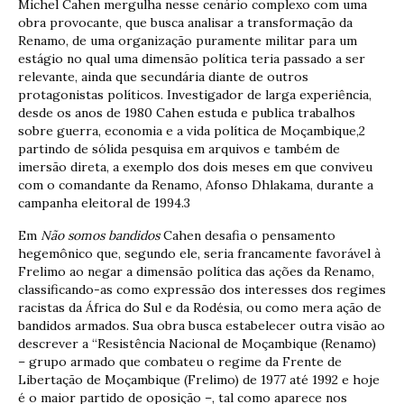
Michel Cahen mergulha nesse cenário complexo com uma
obra provocante, que busca analisar a transformação da
Renamo, de uma organização puramente militar para um
estágio no qual uma dimensão política teria passado a ser
relevante, ainda que secundária diante de outros
protagonistas políticos. Investigador de larga experiência,
desde os anos de 1980 Cahen estuda e publica trabalhos
sobre guerra, economia e a vida política de Moçambique,2
partindo de sólida pesquisa em arquivos e também de
imersão direta, a exemplo dos dois meses em que conviveu
com o comandante da Renamo, Afonso Dhlakama, durante a
campanha eleitoral de 1994.3
Em
Não somos bandidos
Cahen desafia o pensamento
hegemônico que, segundo ele, seria francamente favorável à
Frelimo ao negar a dimensão política das ações da Renamo,
classificando-as como expressão dos interesses dos regimes
racistas da África do Sul e da Rodésia, ou como mera ação de
bandidos armados. Sua obra busca estabelecer outra visão ao
descrever a “Resistência Nacional de Moçambique (Renamo)
– grupo armado que combateu o regime da Frente de
Libertação de Moçambique (Frelimo) de 1977 até 1992 e hoje
é o maior partido de oposição –, tal como aparece nos