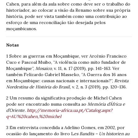
Cahen, para além da aula sobre como deve ser o trabalho do
historiador, ao colocar a visão da Renamo sobre sua própria
história, pode ser vista também como uma contribuição ao
esforço de uma reconciliação tão desejada pelos
moçambicanos.
Notas
1 Sobre as guerras em Moçambique, ver Arcénio Francisco
Cuco e Pascoal Muibo, “A violência como mito fundador de
Moçambique”,
Mosaico
, v. 11, n. 17 (2019), pp. 141-163. Ver
também Felizardo Gabriel Masseko, “A Guerra dos 16 anos
em Moçambique: causas nacionais e internacionais?”,
Revista
Nordestina de História do Brasil,
v. 2, n. 3 (2019), pp. 120-136.
2 Um resumo da significativa produção de Michel Cahen
pode ser encontrado numa consulta ao
Memória d’África e
d’Oriente.
http://memoria-africa.ua.pt/Catalog.aspx?
q=AU%20cahen,%20michel
3 Em entrevista concedida a Adelino Gomes, em 2002, por
ocasião do lançamento do livro L
es Bandits – Un historien au