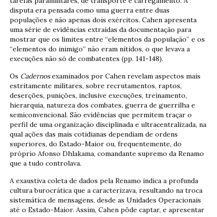
tarefas paramilitares, de transporte e carregamento. A
disputa era pensada como uma guerra entre duas
populações e não apenas dois exércitos. Cahen apresenta
uma série de evidências extraídas da documentação para
mostrar que os limites entre “elementos da população” e os
“elementos do inimigo” não eram nítidos, o que levava a
execuções não só de combatentes (pp. 141-148).
Os
Cadernos
examinados por Cahen revelam aspectos mais
estritamente militares, sobre recrutamentos, raptos,
deserções, punições, inclusive execuções, treinamento,
hierarquia, natureza dos combates, guerra de guerrilha e
semiconvencional. São evidências que permitem traçar o
perfil de uma organização disciplinada e ultracentralizada, na
qual ações das mais cotidianas dependiam de ordens
superiores, do Estado-Maior ou, frequentemente, do
próprio Afonso Dhlakama, comandante supremo da Renamo
que a tudo controlava.
A exaustiva coleta de dados pela Renamo indica a profunda
cultura burocrática que a caracterizava, resultando na troca
sistemática de mensagens, desde as Unidades Operacionais
até o Estado-Maior. Assim, Cahen pôde captar, e apresentar