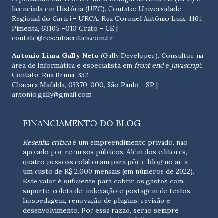
licenciada em História (UFC). Contato:
Universidade
Regional do Cariri - URCA. Rua Coronel Antônio Luíz, 1161,
Pimenta, 63105 -010 Crato - CE
|
contato@resenhacritica.com.br
Antonio Lima Gally Neto
(Gally Developer): Consultor na
área de Informática e especialista em
front end
e
javascript
.
Contato: Rua Bruna, 332,
Chacara Mafalda, 03370-000, São Paulo - SP |
antonio.gally@gmail.com
FINANCIAMENTO DO BLOG
Resenha crítica
é um empreendimento privado, não
apoiado por recursos públicos. Além dos editores,
quatro pessoas colaboram para pôr o blog no ar, a
um custo de R$ 2.000 mensais (em números de 2022).
Este valor é suficiente para cobrir os gastos com
suporte, coleta de, indexação e postagem de textos,
hospedagem, renovação de plugins, revisão e
desenvolvimento.
Por essa razão, serão sempre