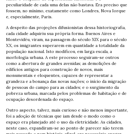
peculiaridade de cada uma delas não bastava. Era preciso que
fossem, no mínimo, exatamente como Londres, Nova Iorque
e, especialmente, Paris.
A despeito das projeções difusionistas dessa historiografia,
cada cidade adquiriu sua própria forma. Buenos Aires e
Montevidéu, viram, na passagem do século XIX para o século
XX, os imigrantes superarem em quantidade a totalidade da
população nacional. Isto modificou, em larga escala, a
morfologia urbana. A este processo seguiram-se outros
como a abertura de grandes avenidas; as demolições de
edifícios antigos para construção de novos, mais
monumentais e eloquentes, capazes de representar a
grandeza e a bonança das novas nações; o início da migração
de pessoas do campo para as cidades; e o surgimento da
pobreza urbana, marcada pelos problemas de habitação e de
ocupação desordenada do espaço.
Outro aspecto, talvez, mais curioso e não menos importante,
foi a adoção de técnicas que iam desde o modo como o
espaço era planejado até o uso da eletricidade. As cidades,
neste caso, expandiram-se ao ponto de parecer não terem
mais passado e nem história, afinal, era necessário apagar