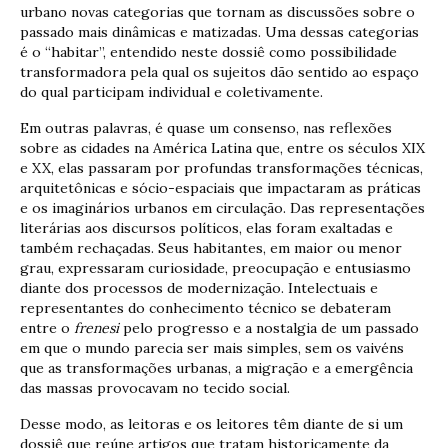
urbano novas categorias que tornam as discussões sobre o
passado mais dinâmicas e matizadas. Uma dessas categorias
é o “habitar”, entendido neste dossiê como possibilidade
transformadora pela qual os sujeitos dão sentido ao espaço
do qual participam individual e coletivamente.
Em outras palavras, é quase um consenso, nas reflexões
sobre as cidades na América Latina que, entre os séculos XIX
e XX, elas passaram por profundas transformações técnicas,
arquitetônicas e sócio-espaciais que impactaram as práticas
e os imaginários urbanos em circulação. Das representações
literárias aos discursos políticos, elas foram exaltadas e
também rechaçadas. Seus habitantes, em maior ou menor
grau, expressaram curiosidade, preocupação e entusiasmo
diante dos processos de modernização. Intelectuais e
representantes do conhecimento técnico se debateram
entre o
frenesi
pelo progresso e a nostalgia de um passado
em que o mundo parecia ser mais simples, sem os vaivéns
que as transformações urbanas, a migração e a emergência
das massas provocavam no tecido social.
Desse modo, as leitoras e os leitores têm diante de si um
dossiê que reúne artigos que tratam historicamente da