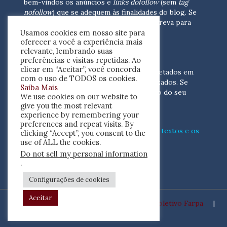
bem-vindos os anúncios e
links dofollow
(sem
tag
nofollow
) que se adequem às finalidades do blog. Se
você está interessado em colaborar,
escreva para
Usamos cookies em nosso site para
nós
(contato@resenhacritica.com.br)
oferecer a você a experiência mais
relevante, lembrando suas
FONTES E ACERVO
preferências e visitas repetidas. Ao
clicar em “Aceitar”, você concorda
As resenhas, dossiês e sumários são coletados em
com o uso de TODOS os cookies.
periódicos acadêmicos e sites especializados. Se
Saiba Mais
você tem interesse em divulgar o acervo do seu
We use cookies on our website to
periódico, escreva para nós
give you the most relevant
(contato@resenhacritica.com.br)
experience by remembering your
preferences and repeat visits. By
Conheça o
modo
como processamos os textos e os
clicking “Accept”, you consent to the
índices
disponibilizados neste blog.
use of ALL the cookies.
Do not sell my personal information
ISSN 2764-0302
.
Configurações de cookies
Aceitar
Desenvolvido por
Coletivo Farpa
|
Copyright ©2020 Resenha Crítica