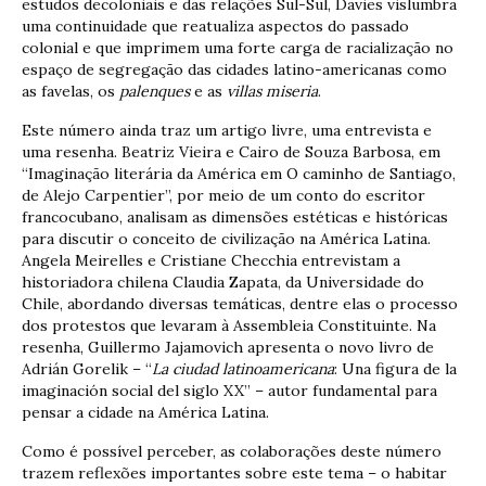
estudos decoloniais e das relações Sul-Sul, Davies vislumbra
uma continuidade que reatualiza aspectos do passado
colonial e que imprimem uma forte carga de racialização no
espaço de segregação das cidades latino-americanas como
as favelas, os
palenques
e as
villas miseria
.
Este número ainda traz um artigo livre, uma entrevista e
uma resenha. Beatriz Vieira e Cairo de Souza Barbosa, em
“Imaginação literária da América em O caminho de Santiago,
de Alejo Carpentier”, por meio de um conto do escritor
francocubano, analisam as dimensões estéticas e históricas
para discutir o conceito de civilização na América Latina.
Angela Meirelles e Cristiane Checchia entrevistam a
historiadora chilena Claudia Zapata, da Universidade do
Chile, abordando diversas temáticas, dentre elas o processo
dos protestos que levaram à Assembleia Constituinte. Na
resenha, Guillermo Jajamovich apresenta o novo livro de
Adrián Gorelik – “
La ciudad latinoamericana
: Una figura de la
imaginación social del siglo XX” – autor fundamental para
pensar a cidade na América Latina.
Como é possível perceber, as colaborações deste número
trazem reflexões importantes sobre este tema – o habitar