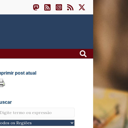
mprimir post atual
uscar