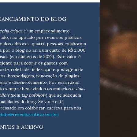
NANCIAMENTO DO BLOG
enha crítica
é um empreendimento
vado, não apoiado por recursos públicos.
m dos editores, quatro pessoas colaboram
a pôr o blog no ar, a um custo de R$ 2.000
sais (em números de 2022). Este valor é
iciente para cobrir os gastos com
orte, coleta de, indexação e postagem de
tos, hospedagem, renovação de plugins,
isão e desenvolvimento.
Por essa razão,
ão sempre bem-vindos os anúncios e
links
ollow
(sem
tag nofollow
) que se adequem
finalidades do blog. Se você está
eressado em colaborar,
escreva para nós
ntato@resenhacritica.com.br)
NTES E ACERVO