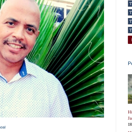
P
Hi
Ja
1
soal