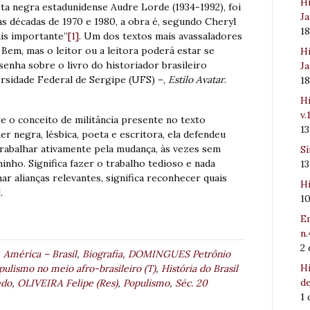
Hi
ista negra estadunidense Audre Lorde (1934-1992), foi
Ja
as décadas de 1970 e 1980, a obra é, segundo Cheryl
1
ais importante”
[1]
. Um dos textos mais avassaladores
Bem, mas o leitor ou a leitora poderá estar se
Hi
enha sobre o livro do historiador brasileiro
Ja
sidade Federal de Sergipe (UFS) –,
Estilo Avatar
.
1
Hi
v.
re o conceito de militância presente no texto
1
 negra, lésbica, poeta e escritora, ela defendeu
 “trabalhar ativamente pela mudança, às vezes sem
Sí
inho. Significa fazer o trabalho tedioso e nada
1
ar alianças relevantes, significa reconhecer quais
Hi
]
.
1
Em
n.
2
,
América – Brasil
,
Biografia
,
DOMINGUES Petrônio
Hi
pulismo no meio afro-brasileiro (T)
,
História do Brasil
de
edo
,
OLIVEIRA Felipe (Res)
,
Populismo
,
Séc. 20
1