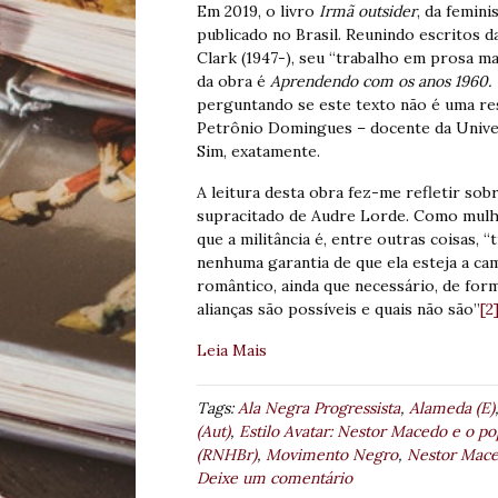
Em 2019, o livro
Irmã outsider
, da femin
publicado no Brasil. Reunindo escritos d
Clark (1947-), seu “trabalho em prosa m
da obra é
Aprendendo com os anos 1960.
perguntando se este texto não é uma res
Petrônio Domingues – docente da Univer
Sim, exatamente.
A leitura desta obra fez-me refletir sob
supracitado de Audre Lorde. Como mulher
que a militância é, entre outras coisas,
nenhuma garantia de que ela esteja a cam
romântico, ainda que necessário, de form
alianças são possíveis e quais não são”
[2
Leia Mais
Tags:
Ala Negra Progressista
,
Alameda (E)
(Aut)
,
Estilo Avatar: Nestor Macedo e o po
(RNHBr)
,
Movimento Negro
,
Nestor Mac
Deixe um comentário