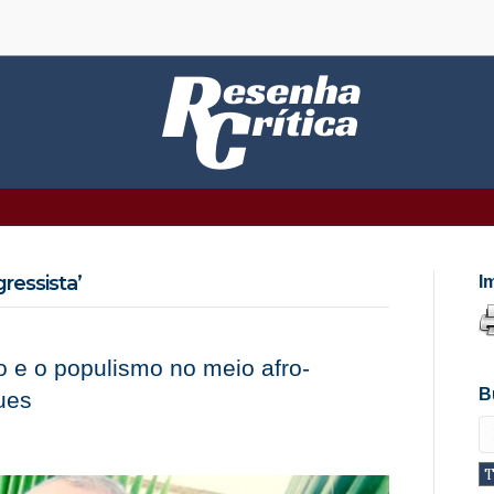
ressista’
I
o e o populismo no meio afro-
B
ues