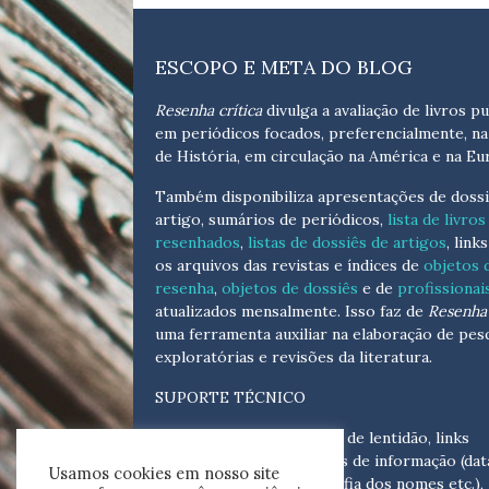
ESCOPO E META DO BLOG
Resenha crítica
divulga a avaliação de livros pu
em periódicos focados, preferencialmente, na
de História, em circulação na América e na Eu
Também disponibiliza apresentações de dossi
artigo, sumários de periódicos,
lista de livros
resenhados
,
listas de dossiês de artigos
, link
os arquivos das revistas e índices de
objetos 
resenha
,
objetos de dossiês
e de
profissionai
atualizados
mensalmente
. Isso faz de
Resenha 
uma ferramenta auxiliar na elaboração de pes
exploratórias e revisões da literatura.
SUPORTE TÉCNICO
Para eventuais problemas de lentidão, links
quebrados, senhas e erros de informação (dat
Usamos cookies em nosso site
tópicas, cronológicas, grafia dos nomes etc.),