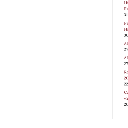
Hi
Fu
31
Fr
Hi
3
Al
27
Al
27
Re
20
22
Ca
v.
2