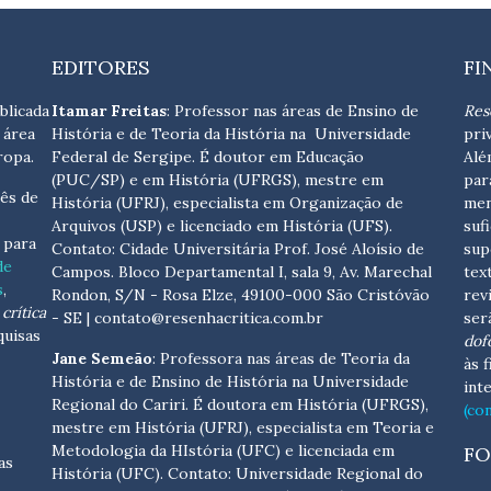
EDITORES
FI
blicada
Itamar Freitas
: Professor nas áreas de Ensino de
Res
 área
História e de Teoria da História na Universidade
pri
ropa.
Federal de Sergipe. É doutor em Educação
Alé
(PUC/SP) e em História (UFRGS), mestre em
par
ês de
História (UFRJ), especialista em Organização de
men
Arquivos (USP) e licenciado em História (UFS).
suf
s para
Contato:
Cidade Universitária Prof. José Aloísio de
sup
de
Campos. Bloco Departamental I, sala 9, Av. Marechal
tex
s
,
Rondon, S/N - Rosa Elze, 49100-000 São Cristóvão
rev
crítica
- SE
| contato@resenhacritica.com.br
ser
quisas
dof
Jane Semeão
: Professora nas áreas de Teoria da
às 
História e de Ensino de História na Universidade
int
Regional do Cariri. É doutora em História (UFRGS),
(co
mestre em História (UFRJ), especialista em Teoria e
Metodologia da HIstória (UFC) e licenciada em
FO
as
História (UFC). Contato:
Universidade Regional do