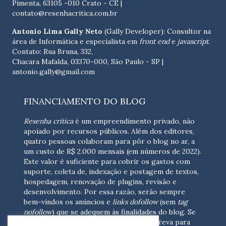
Pimenta, 63105 -010 Crato - CE
|
contato@resenhacritica.com.br
Antonio Lima Gally Neto
(Gally Developer): Consultor na
área de Informática e especialista em
front end
e
javascript
.
Contato: Rua Bruna, 332,
Chacara Mafalda, 03370-000, São Paulo - SP |
antonio.gally@gmail.com
FINANCIAMENTO DO BLOG
Resenha crítica
é um empreendimento privado, não
apoiado por recursos públicos. Além dos editores,
quatro pessoas colaboram para pôr o blog no ar, a
um custo de R$ 2.000 mensais (em números de 2022).
Este valor é suficiente para cobrir os gastos com
suporte, coleta de, indexação e postagem de textos,
hospedagem, renovação de plugins, revisão e
desenvolvimento.
Por essa razão, serão sempre
bem-vindos os anúncios e
links dofollow
(sem
tag
nofollow
) que se adequem às finalidades do blog. Se
você está interessado em colaborar,
escreva para