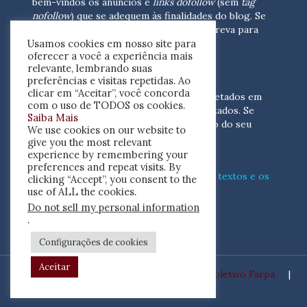
bem-vindos os anúncios e
links dofollow
(sem
tag
nofollow
) que se adequem às finalidades do blog. Se
você está interessado em colaborar,
escreva para
Usamos cookies em nosso site para
nós
(contato@resenhacritica.com.br)
oferecer a você a experiência mais
relevante, lembrando suas
FONTES E ACERVO
preferências e visitas repetidas. Ao
clicar em “Aceitar”, você concorda
As resenhas, dossiês e sumários são coletados em
com o uso de TODOS os cookies.
periódicos acadêmicos e sites especializados. Se
Saiba Mais
você tem interesse em divulgar o acervo do seu
We use cookies on our website to
periódico, escreva para nós
give you the most relevant
(contato@resenhacritica.com.br)
experience by remembering your
preferences and repeat visits. By
Conheça o
modo
como processamos os textos e os
clicking “Accept”, you consent to the
índices
disponibilizados neste blog.
use of ALL the cookies.
Do not sell my personal information
ISSN 2764-0302
.
Configurações de cookies
Aceitar
Desenvolvido por
Coletivo Farpa
|
Copyright ©2020 Resenha Crítica