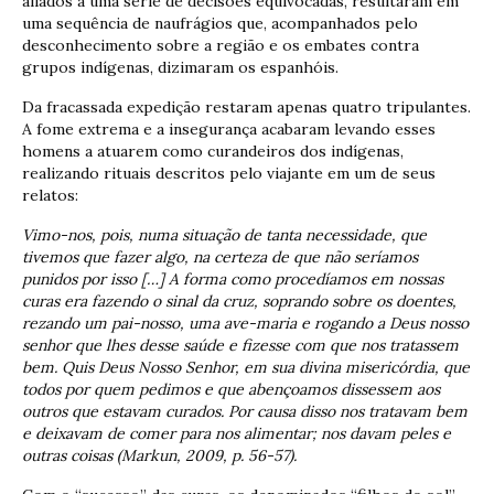
aliados a uma série de decisões equivocadas, resultaram em
uma sequência de naufrágios que, acompanhados pelo
desconhecimento sobre a região e os embates contra
grupos indígenas, dizimaram os espanhóis.
Da fracassada expedição restaram apenas quatro tripulantes.
A fome extrema e a insegurança acabaram levando esses
homens a atuarem como curandeiros dos indígenas,
realizando rituais descritos pelo viajante em um de seus
relatos:
Vimo-nos, pois, numa situação de tanta necessidade, que
tivemos que fazer algo, na certeza de que não seríamos
punidos por isso […] A forma como procedíamos em nossas
curas era fazendo o sinal da cruz, soprando sobre os doentes,
rezando um pai-nosso, uma ave-maria e rogando a Deus nosso
senhor que lhes desse saúde e fizesse com que nos tratassem
bem. Quis Deus Nosso Senhor, em sua divina misericórdia, que
todos por quem pedimos e que abençoamos dissessem aos
outros que estavam curados. Por causa disso nos tratavam bem
e deixavam de comer para nos alimentar; nos davam peles e
outras coisas (Markun, 2009, p. 56-57).