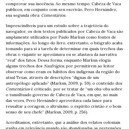
comprovar sua inocência. Ao mesmo tempo, Cabeza de Vaca
publicou, em conjunto com seu escrivão, Pero Hernández,
sua segunda obra:
Comentários
.
Imprescindíveis para um estudo sobre a trajetória do
navegador, os dois textos publicados por Cabeza de Vaca são
amplamente utilizados por Paulo Markun como fontes de
informações. Ao longo do livro, entretanto, o biógrafo acaba
tomando para si a tarefa de determinar em quais trechos das
obras o viajante se aproximava ou se afastava da narrativa
“real” dos fatos. Dessa forma, enquanto Markun elogia
alguns trechos dos
Naufrágios
, por permitirem ao leitor
observar como eram os hábitos dos indígenas da região do
atual Texas, através de descrições “dignas de um
antropólogo aplicado” (Markun, 2009, p. 59), o conteúdo dos
Comentários
é criticado, por se tratar de “um oba-oba sobre
o tumultuado governo de Cabeza de Vaca, em que, no mais
das vezes, Pero Hernández aproveitava cada lance para
ressaltar a coragem, o altruísmo, o espírito cristão e o bom
senso de seu chefe” (Markun, 2009, p. 256).
Acreditamos, entretanto, que a análise dos relatos coloniais
ganha em relevância quando são abandonadas as pretensões