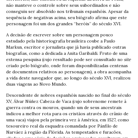
não manteve o controle sobre seus subordinados e não
conseguiu ser absolvido nos tribunais espanhóis. Apesar da
sequência de negativas acima, seu biógrafo afirma que este
personagem foi um dos grandes “heróis” do século XVI.
A decisão de escrever sobre um personagem pouco
estudado pela historiografia brasileira coube a Paulo
Markun, escritor e jornalista que já havia publicado outras
biografias, como a dedicada a Anita Garibaldi. Fruto de uma
extensa pesquisa (cujo resultado pode ser consultado no
site
criado pelo biógrafo, onde foram disponibilizadas centenas
de documentos relativos ao personagem), a obra acompanha
a vida deste navegador que, ao longo do século XVI, realizou
duas viagens ao Novo Mundo.
Descendente de nobres espanhóis nascido no final do século
XV, Álvar Núñez Cabeza de Vaca (cujo sobrenome remete à
guerra contra os mouros, quando um de seus ancestrais
indicou a melhor rota para os cristãos através do crânio de
uma vaca) viajou pela primeira vez à América, em 1527, como
tesoureiro real da esquadra comandada por Pánfilo de
Narváez à região da Flórida. As tempestades e furacões,