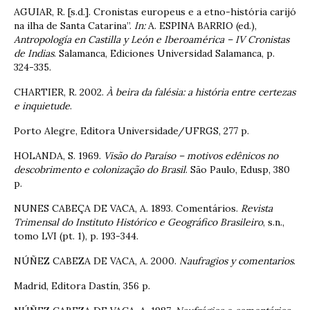
AGUIAR, R. [s.d.]. Cronistas europeus e a etno-história carijó
na ilha de Santa Catarina”.
In:
A. ESPINA BARRIO (ed.),
Antropología en Castilla y León e Iberoamérica – IV Cronistas
de Indias
. Salamanca, Ediciones Universidad Salamanca, p.
324-335.
CHARTIER, R. 2002.
À beira da falésia: a história entre certezas
e inquietude
.
Porto Alegre, Editora Universidade/UFRGS, 277 p.
HOLANDA, S. 1969.
Visão do Paraíso – motivos edênicos no
descobrimento e colonização do Brasil
. São Paulo, Edusp, 380
p.
NUNES CABEÇA DE VACA, A. 1893. Comentários.
Revista
Trimensal do Instituto Histórico e Geográfico Brasileiro
, s.n.,
tomo LVI (pt. 1), p. 193-344.
NÚÑEZ CABEZA DE VACA, A. 2000.
Naufragios y comentarios
.
Madrid, Editora Dastín, 356 p.