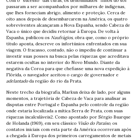
Com o “sucesso” das curas, os denominados “filhos do sol”
passaram a ser acompanhados por milhares de indígenas,
que lhes forneciam abrigo, alimento e proteção. Cerca de
oito anos depois de desembarcarem na América, os quatro
sobreviventes alcançaram a Nova Espanha, sendo Cabeza de
Vaca o único que decidiu retornar à Europa. De volta à
Espanha, publicou os
Naufrágios
, obra que, como o próprio
título aponta, descreve os infortúnios enfrentados em sua
viagem. O fracasso, contudo, não o impediu de continuar a
investir suas posses na busca pelas riquezas que acreditava
estarem ocultas no interior do Novo Mundo. Diante da
negativa da Coroa para que chefiasse uma nova expedição à
Flórida, o navegador aceitou o cargo de governador e
adelantado
da região do rio da Prata.
Neste trecho da biografia, Markun deixa de lado, por alguns
momentos, a trajetória de Cabeza de Vaca para analisar as
disputas entre Portugal e Espanha pelo controle da região
onde estaria localizada a mítica Serra de Prata, com suas
riquezas incalculáveis2. Como apontado por Sérgio Buarque
de Holanda (1969), em seu clássico
Visão do Paraíso
, os
contatos iniciais com esta parte da América ocorreram após
a chegada à Europa dos primeiros carregamentos de metais