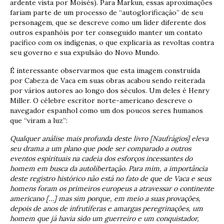
ardente vista por Moisés). Para Markun, essas aproximações
fariam parte de um processo de “autoglorificação” de seu
personagem, que se descreve como um líder diferente dos
outros espanhóis por ter conseguido manter um contato
pacífico com os indígenas, o que explicaria as revoltas contra
seu governo e sua expulsão do Novo Mundo.
É interessante observarmos que esta imagem construída
por Cabeza de Vaca em suas obras acabou sendo reiterada
por vários autores ao longo dos séculos. Um deles é Henry
Miller. O célebre escritor norte-americano descreve o
navegador espanhol como um dos poucos seres humanos
que “viram a luz”:
Qualquer análise mais profunda deste livro [Naufrágios] eleva
seu drama a um plano que pode ser comparado a outros
eventos espirituais na cadeia dos esforços incessantes do
homem em busca da autolibertação. Para mim, a importância
deste registro histórico não está no fato de que de Vaca e seus
homens foram os primeiros europeus a atravessar o continente
americano […] mas sim porque, em meio a suas provações,
depois de anos de infrutíferas e amargas peregrinações, um
homem que já havia sido um guerreiro e um conquistador,