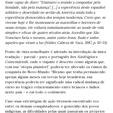
fosse capaz de dizer: “Ensinarei o mundo a conquistar pela
bondade, não pela matança”. […] a experiência deste espanhol
solitário e deserdado no sertão da América anula toda a
experiência democrática dos tempos modernos. Creio que, se
vivesse hoje e lhe mostrassem as maravilhas e horrores de
nosso tempo, ele voltaria instantaneamente ao modo de vida
simples e eficaz de quatro séculos atrás. Acredito que São
Francisco faria o mesmo, assim como Jesus, Buda e todos
aqueles que viram a luz (Núñez Cabeza de Vaca, 1987, p. 10-13).
Ponto de vista semelhante é adotado na introdução da única
tradução – parcial – para o português dos
Naufrágios
e
Comentários
5, onde o viajante é descrito como alguém que,
com sua “utopia plausível”, poderia ter alterado os rumos da
conquista do Novo Mundo: “Mesmo que tenha permanecido
apenas alguns meses em terras hoje brasileiras, sua
experiência poderia ter significado uma radical mudança de
curso no trágico relacionamento entre brancos e índios
neste país – e em todo o continente.
Caso suas estratégias de ação tivessem encontrado eco
entre os demais conquistadores, o genocídio dos povos
indígenas, as dificuldades pelas quais passaram os próprios