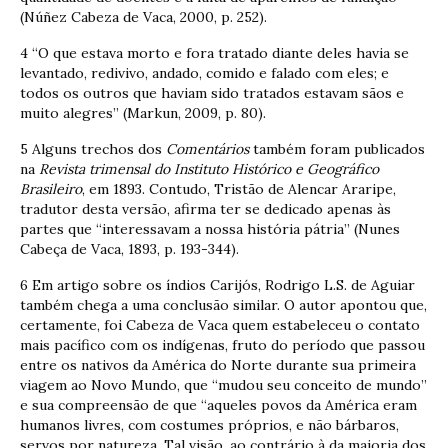
(Núñez Cabeza de Vaca, 2000, p. 252).
4 “O que estava morto e fora tratado diante deles havia se
levantado, redivivo, andado, comido e falado com eles; e
todos os outros que haviam sido tratados estavam sãos e
muito alegres” (Markun, 2009, p. 80).
5 Alguns trechos dos
Comentários
também foram publicados
na
Revista trimensal do Instituto Histórico e Geográfico
Brasileiro
, em 1893. Contudo, Tristão de Alencar Araripe,
tradutor desta versão, afirma ter se dedicado apenas às
partes que “interessavam a nossa história pátria” (Nunes
Cabeça de Vaca, 1893, p. 193-344).
6 Em artigo sobre os índios Carijós, Rodrigo L.S. de Aguiar
também chega a uma conclusão similar. O autor apontou que,
certamente, foi Cabeza de Vaca quem estabeleceu o contato
mais pacífico com os indígenas, fruto do período que passou
entre os nativos da América do Norte durante sua primeira
viagem ao Novo Mundo, que “mudou seu conceito de mundo”
e sua compreensão de que “aqueles povos da América eram
humanos livres, com costumes próprios, e não bárbaros,
servos por natureza. Tal visão, ao contrário à da maioria dos