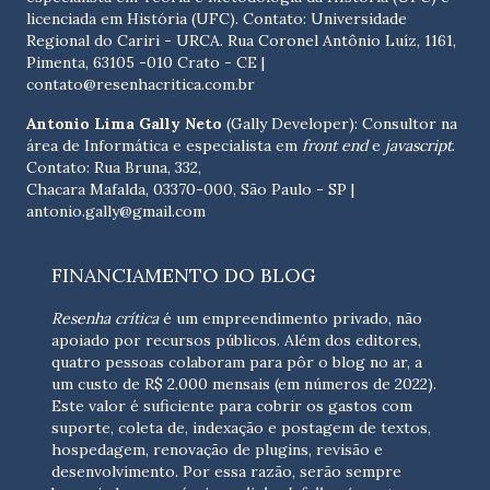
licenciada em História (UFC). Contato:
Universidade
Regional do Cariri - URCA. Rua Coronel Antônio Luíz, 1161,
Pimenta, 63105 -010 Crato - CE
|
contato@resenhacritica.com.br
Antonio Lima Gally Neto
(Gally Developer): Consultor na
área de Informática e especialista em
front end
e
javascript
.
Contato: Rua Bruna, 332,
Chacara Mafalda, 03370-000, São Paulo - SP |
antonio.gally@gmail.com
FINANCIAMENTO DO BLOG
Resenha crítica
é um empreendimento privado, não
apoiado por recursos públicos. Além dos editores,
quatro pessoas colaboram para pôr o blog no ar, a
um custo de R$ 2.000 mensais (em números de 2022).
Este valor é suficiente para cobrir os gastos com
suporte, coleta de, indexação e postagem de textos,
hospedagem, renovação de plugins, revisão e
desenvolvimento.
Por essa razão, serão sempre