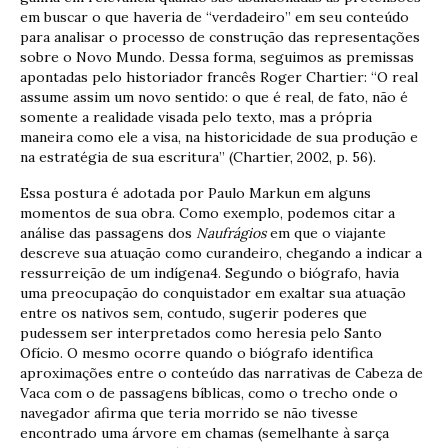
em buscar o que haveria de “verdadeiro” em seu conteúdo
para analisar o processo de construção das representações
sobre o Novo Mundo. Dessa forma, seguimos as premissas
apontadas pelo historiador francês Roger Chartier: “O real
assume assim um novo sentido: o que é real, de fato, não é
somente a realidade visada pelo texto, mas a própria
maneira como ele a visa, na historicidade de sua produção e
na estratégia de sua escritura” (Chartier, 2002, p. 56).
Essa postura é adotada por Paulo Markun em alguns
momentos de sua obra. Como exemplo, podemos citar a
análise das passagens dos
Naufrágios
em que o viajante
descreve sua atuação como curandeiro, chegando a indicar a
ressurreição de um indígena4. Segundo o biógrafo, havia
uma preocupação do conquistador em exaltar sua atuação
entre os nativos sem, contudo, sugerir poderes que
pudessem ser interpretados como heresia pelo Santo
Ofício. O mesmo ocorre quando o biógrafo identifica
aproximações entre o conteúdo das narrativas de Cabeza de
Vaca com o de passagens bíblicas, como o trecho onde o
navegador afirma que teria morrido se não tivesse
encontrado uma árvore em chamas (semelhante à sarça