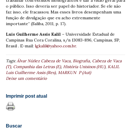
trabalhar com estudos monográficos e dar a visão geral para
o público. Isso deveria ser papel do historiador. Se ele não
faz isso, ele fracassou. Mas esses livros desempenham uma
função de divulgação que eu acho extremamente
importante” (Saliba, 2011, p. 17).
Luis Guilherme Assis Kalil
– Universidade Estadual de
Campinas Rua Cora Coralina, s/n 13083-896, Campinas, SP,
Brasil . E-mail:
lgkalil@yahoo.com.br.
Tags:
Álvar Núñez Cabeza de Vaca
,
Biografia
,
Cabeza de Vaca
(T)
,
Companhia das Letras (E)
,
História Unisinos (HU)
,
KALIL
Luis Guilherme Assis (Res)
,
MARKUN P (Aut)
Deixe um comentário
Imprimir post atual
Buscar