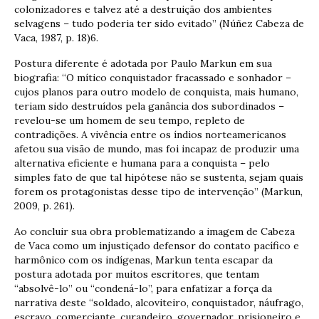
colonizadores e talvez até a destruição dos ambientes
selvagens – tudo poderia ter sido evitado” (Núñez Cabeza de
Vaca, 1987, p. 18)6.
Postura diferente é adotada por Paulo Markun em sua
biografia: “O mítico conquistador fracassado e sonhador –
cujos planos para outro modelo de conquista, mais humano,
teriam sido destruídos pela ganância dos subordinados –
revelou-se um homem de seu tempo, repleto de
contradições. A vivência entre os índios norteamericanos
afetou sua visão de mundo, mas foi incapaz de produzir uma
alternativa eficiente e humana para a conquista – pelo
simples fato de que tal hipótese não se sustenta, sejam quais
forem os protagonistas desse tipo de intervenção” (Markun,
2009, p. 261).
Ao concluir sua obra problematizando a imagem de Cabeza
de Vaca como um injustiçado defensor do contato pacífico e
harmônico com os indígenas, Markun tenta escapar da
postura adotada por muitos escritores, que tentam
“absolvê-lo” ou “condená-lo”, para enfatizar a força da
narrativa deste “soldado, alcoviteiro, conquistador, náufrago,
escravo, comerciante, curandeiro, governador, prisioneiro e