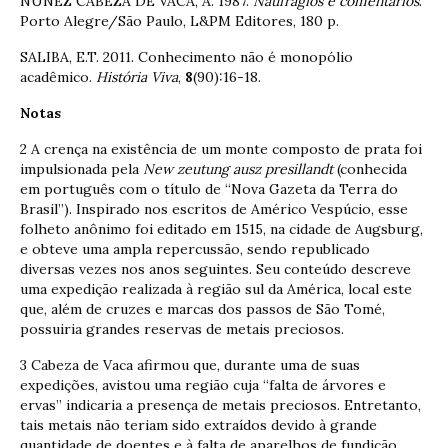
NÚÑEZ CABEZA DE VACA, A. 1987.
Naufrágios e comentários
.
Porto Alegre/São Paulo, L&PM Editores, 180 p.
SALIBA, E.T. 2011. Conhecimento não é monopólio
acadêmico.
História Viva
,
8
(90):16-18.
Notas
2 A crença na existência de um monte composto de prata foi
impulsionada pela
New zeutung ausz presillandt
(conhecida
em português com o título de “Nova Gazeta da Terra do
Brasil”). Inspirado nos escritos de Américo Vespúcio, esse
folheto anônimo foi editado em 1515, na cidade de Augsburg,
e obteve uma ampla repercussão, sendo republicado
diversas vezes nos anos seguintes. Seu conteúdo descreve
uma expedição realizada à região sul da América, local este
que, além de cruzes e marcas dos passos de São Tomé,
possuiria grandes reservas de metais preciosos.
3 Cabeza de Vaca afirmou que, durante uma de suas
expedições, avistou uma região cuja “falta de árvores e
ervas” indicaria a presença de metais preciosos. Entretanto,
tais metais não teriam sido extraídos devido à grande
quantidade de doentes e à falta de aparelhos de fundição