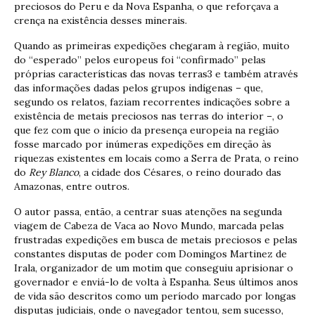
preciosos do Peru e da Nova Espanha, o que reforçava a
crença na existência desses minerais.
Quando as primeiras expedições chegaram à região, muito
do “esperado” pelos europeus foi “confirmado” pelas
próprias características das novas terras3 e também através
das informações dadas pelos grupos indígenas – que,
segundo os relatos, faziam recorrentes indicações sobre a
existência de metais preciosos nas terras do interior –, o
que fez com que o início da presença europeia na região
fosse marcado por inúmeras expedições em direção às
riquezas existentes em locais como a Serra de Prata, o reino
do
Rey Blanco
, a cidade dos Césares, o reino dourado das
Amazonas, entre outros.
O autor passa, então, a centrar suas atenções na segunda
viagem de Cabeza de Vaca ao Novo Mundo, marcada pelas
frustradas expedições em busca de metais preciosos e pelas
constantes disputas de poder com Domingos Martinez de
Irala, organizador de um motim que conseguiu aprisionar o
governador e enviá-lo de volta à Espanha. Seus últimos anos
de vida são descritos como um período marcado por longas
disputas judiciais, onde o navegador tentou, sem sucesso,