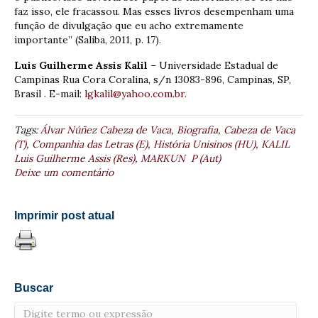
faz isso, ele fracassou. Mas esses livros desempenham uma
função de divulgação que eu acho extremamente
importante” (Saliba, 2011, p. 17).
Luis Guilherme Assis Kalil
– Universidade Estadual de
Campinas Rua Cora Coralina, s/n 13083-896, Campinas, SP,
Brasil . E-mail:
lgkalil@yahoo.com.br.
Tags:
Álvar Núñez Cabeza de Vaca
,
Biografia
,
Cabeza de Vaca
(T)
,
Companhia das Letras (E)
,
História Unisinos (HU)
,
KALIL
Luis Guilherme Assis (Res)
,
MARKUN P (Aut)
Deixe um comentário
Imprimir post atual
Buscar