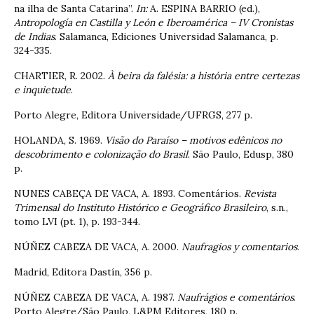
na ilha de Santa Catarina”.
In:
A. ESPINA BARRIO (ed.),
Antropología en Castilla y León e Iberoamérica – IV Cronistas
de Indias
. Salamanca, Ediciones Universidad Salamanca, p.
324-335.
CHARTIER, R. 2002.
À beira da falésia: a história entre certezas
e inquietude
.
Porto Alegre, Editora Universidade/UFRGS, 277 p.
HOLANDA, S. 1969.
Visão do Paraíso – motivos edênicos no
descobrimento e colonização do Brasil
. São Paulo, Edusp, 380
p.
NUNES CABEÇA DE VACA, A. 1893. Comentários.
Revista
Trimensal do Instituto Histórico e Geográfico Brasileiro
, s.n.,
tomo LVI (pt. 1), p. 193-344.
NÚÑEZ CABEZA DE VACA, A. 2000.
Naufragios y comentarios
.
Madrid, Editora Dastín, 356 p.
NÚÑEZ CABEZA DE VACA, A. 1987.
Naufrágios e comentários
.
Porto Alegre/São Paulo, L&PM Editores, 180 p.