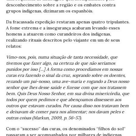
desconhecimento sobre a região e os embates contra
grupos indígenas, dizimaram os espanhóis.
Da fracassada expedição restaram apenas quatro tripulantes.
A fome extrema e a insegurança acabaram levando esses
homens a atuarem como curandeiros dos indígenas,
realizando rituais descritos pelo viajante em um de seus
relatos:
Vimo-nos, pois, numa situação de tanta necessidade, que
tivemos que fazer algo, na certeza de que não seríamos
punidos por isso […] A forma como procedíamos em nossas
curas era fazendo o sinal da cruz, soprando sobre os doentes,
rezando um pai-nosso, uma ave-maria e rogando a Deus nosso
senhor que lhes desse saúde e fizesse com que nos tratassem
bem. Quis Deus Nosso Senhor, em sua divina misericórdia, que
todos por quem pedimos e que abençoamos dissessem aos
outros que estavam curados. Por causa disso nos tratavam bem
e deixavam de comer para nos alimentar; nos davam peles e
outras coisas (Markun, 2009, p. 56-57).
Com o “sucesso” das curas, os denominados “filhos do sol”
passaram a ser acompanhados por milhares de indígenas,