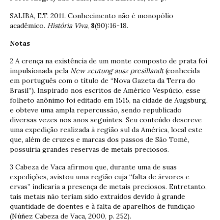
SALIBA, E.T. 2011. Conhecimento não é monopólio
acadêmico.
História Viva
,
8
(90):16-18.
Notas
2 A crença na existência de um monte composto de prata foi
impulsionada pela
New zeutung ausz presillandt
(conhecida
em português com o título de “Nova Gazeta da Terra do
Brasil”). Inspirado nos escritos de Américo Vespúcio, esse
folheto anônimo foi editado em 1515, na cidade de Augsburg,
e obteve uma ampla repercussão, sendo republicado
diversas vezes nos anos seguintes. Seu conteúdo descreve
uma expedição realizada à região sul da América, local este
que, além de cruzes e marcas dos passos de São Tomé,
possuiria grandes reservas de metais preciosos.
3 Cabeza de Vaca afirmou que, durante uma de suas
expedições, avistou uma região cuja “falta de árvores e
ervas” indicaria a presença de metais preciosos. Entretanto,
tais metais não teriam sido extraídos devido à grande
quantidade de doentes e à falta de aparelhos de fundição
(Núñez Cabeza de Vaca, 2000, p. 252).