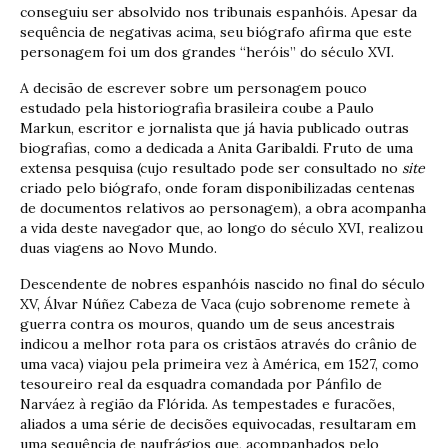
conseguiu ser absolvido nos tribunais espanhóis. Apesar da
sequência de negativas acima, seu biógrafo afirma que este
personagem foi um dos grandes “heróis” do século XVI.
A decisão de escrever sobre um personagem pouco
estudado pela historiografia brasileira coube a Paulo
Markun, escritor e jornalista que já havia publicado outras
biografias, como a dedicada a Anita Garibaldi. Fruto de uma
extensa pesquisa (cujo resultado pode ser consultado no
site
criado pelo biógrafo, onde foram disponibilizadas centenas
de documentos relativos ao personagem), a obra acompanha
a vida deste navegador que, ao longo do século XVI, realizou
duas viagens ao Novo Mundo.
Descendente de nobres espanhóis nascido no final do século
XV, Álvar Núñez Cabeza de Vaca (cujo sobrenome remete à
guerra contra os mouros, quando um de seus ancestrais
indicou a melhor rota para os cristãos através do crânio de
uma vaca) viajou pela primeira vez à América, em 1527, como
tesoureiro real da esquadra comandada por Pánfilo de
Narváez à região da Flórida. As tempestades e furacões,
aliados a uma série de decisões equivocadas, resultaram em
uma sequência de naufrágios que, acompanhados pelo