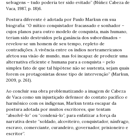
selvagens – tudo poderia ter sido evitado” (Núñez Cabeza de
Vaca, 1987, p. 18)6.
Postura diferente é adotada por Paulo Markun em sua
biografia: “O mítico conquistador fracassado e sonhador –
cujos planos para outro modelo de conquista, mais humano,
teriam sido destruídos pela ganância dos subordinados –
revelou-se um homem de seu tempo, repleto de
contradições. A vivência entre os índios norteamericanos
afetou sua visão de mundo, mas foi incapaz de produzir uma
alternativa eficiente e humana para a conquista – pelo
simples fato de que tal hipótese não se sustenta, sejam quais
forem os protagonistas desse tipo de intervenção” (Markun,
2009, p. 261).
Ao concluir sua obra problematizando a imagem de Cabeza
de Vaca como um injustiçado defensor do contato pacífico e
harmônico com os indígenas, Markun tenta escapar da
postura adotada por muitos escritores, que tentam
“absolvê-lo” ou “condená-lo”, para enfatizar a força da
narrativa deste “soldado, alcoviteiro, conquistador, náufrago,
escravo, comerciante, curandeiro, governador, prisioneiro e
escritor”.