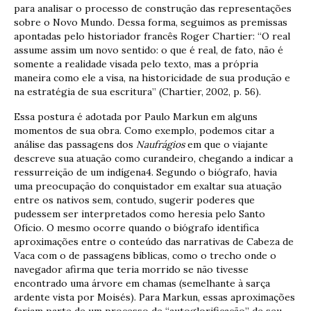
para analisar o processo de construção das representações
sobre o Novo Mundo. Dessa forma, seguimos as premissas
apontadas pelo historiador francês Roger Chartier: “O real
assume assim um novo sentido: o que é real, de fato, não é
somente a realidade visada pelo texto, mas a própria
maneira como ele a visa, na historicidade de sua produção e
na estratégia de sua escritura” (Chartier, 2002, p. 56).
Essa postura é adotada por Paulo Markun em alguns
momentos de sua obra. Como exemplo, podemos citar a
análise das passagens dos
Naufrágios
em que o viajante
descreve sua atuação como curandeiro, chegando a indicar a
ressurreição de um indígena4. Segundo o biógrafo, havia
uma preocupação do conquistador em exaltar sua atuação
entre os nativos sem, contudo, sugerir poderes que
pudessem ser interpretados como heresia pelo Santo
Ofício. O mesmo ocorre quando o biógrafo identifica
aproximações entre o conteúdo das narrativas de Cabeza de
Vaca com o de passagens bíblicas, como o trecho onde o
navegador afirma que teria morrido se não tivesse
encontrado uma árvore em chamas (semelhante à sarça
ardente vista por Moisés). Para Markun, essas aproximações
fariam parte de um processo de “autoglorificação” de seu