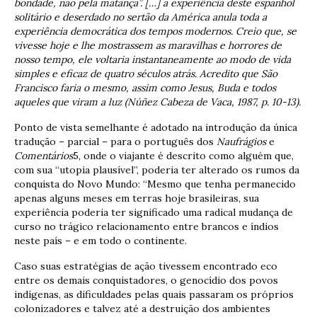
bondade, não pela matança”. […] a experiência deste espanhol
solitário e deserdado no sertão da América anula toda a
experiência democrática dos tempos modernos. Creio que, se
vivesse hoje e lhe mostrassem as maravilhas e horrores de
nosso tempo, ele voltaria instantaneamente ao modo de vida
simples e eficaz de quatro séculos atrás. Acredito que São
Francisco faria o mesmo, assim como Jesus, Buda e todos
aqueles que viram a luz (Núñez Cabeza de Vaca, 1987, p. 10-13).
Ponto de vista semelhante é adotado na introdução da única
tradução – parcial – para o português dos
Naufrágios
e
Comentários
5, onde o viajante é descrito como alguém que,
com sua “utopia plausível”, poderia ter alterado os rumos da
conquista do Novo Mundo: “Mesmo que tenha permanecido
apenas alguns meses em terras hoje brasileiras, sua
experiência poderia ter significado uma radical mudança de
curso no trágico relacionamento entre brancos e índios
neste país – e em todo o continente.
Caso suas estratégias de ação tivessem encontrado eco
entre os demais conquistadores, o genocídio dos povos
indígenas, as dificuldades pelas quais passaram os próprios
colonizadores e talvez até a destruição dos ambientes