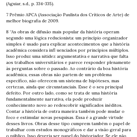
(Aguiar, s.d., p. 334-335).
7 Prêmio APCA (Associação Paulista dos Críticos de Arte) de
melhor biografia de 2009.
8 “As obras de difusão mais popular da história operam
segundo uma lógica reducionista: um princípio organizador
simples é usado para explicar acontecimentos que a história
acadêmica considera infl uenciados por princípios múltiplos.
Isso produz uma nitidez argumentativa e narrativa que falta
aos trabalhos universitários e parece responder plenamente
às perguntas sobre o passado. Ao contrário da boa história
acadêmica, essas obras não partem de um problema
específico, não oferecem um sistema de hipóteses, mas
certezas, ainda que circunstanciais. Esse é o seu principal
defeito. Por outro lado, como se trata de uma história
fundamentalmente narrativa, ela pode produzir
conhecimento novo ao redescobrir significados inéditos.
Contar a história de outra maneira também pode mudar o
foco e estimular novas pesquisas. Essa é a grande virtude
desses livros. Obras desse tipo cumprem também o papel de
trabalhar com estudos monográficos e dar a visão geral para
o público. Isso deveria ser papel do historiador. Se ele não