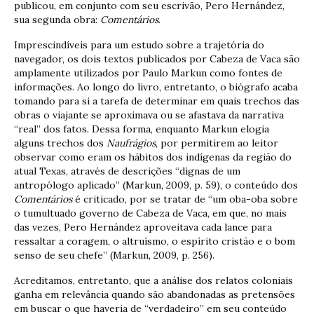
publicou, em conjunto com seu escrivão, Pero Hernández,
sua segunda obra:
Comentários
.
Imprescindíveis para um estudo sobre a trajetória do
navegador, os dois textos publicados por Cabeza de Vaca são
amplamente utilizados por Paulo Markun como fontes de
informações. Ao longo do livro, entretanto, o biógrafo acaba
tomando para si a tarefa de determinar em quais trechos das
obras o viajante se aproximava ou se afastava da narrativa
“real” dos fatos. Dessa forma, enquanto Markun elogia
alguns trechos dos
Naufrágios
, por permitirem ao leitor
observar como eram os hábitos dos indígenas da região do
atual Texas, através de descrições “dignas de um
antropólogo aplicado” (Markun, 2009, p. 59), o conteúdo dos
Comentários
é criticado, por se tratar de “um oba-oba sobre
o tumultuado governo de Cabeza de Vaca, em que, no mais
das vezes, Pero Hernández aproveitava cada lance para
ressaltar a coragem, o altruísmo, o espírito cristão e o bom
senso de seu chefe” (Markun, 2009, p. 256).
Acreditamos, entretanto, que a análise dos relatos coloniais
ganha em relevância quando são abandonadas as pretensões
em buscar o que haveria de “verdadeiro” em seu conteúdo