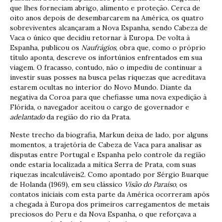
que lhes forneciam abrigo, alimento e proteção. Cerca de
oito anos depois de desembarcarem na América, os quatro
sobreviventes alcançaram a Nova Espanha, sendo Cabeza de
Vaca o único que decidiu retornar à Europa. De volta à
Espanha, publicou os
Naufrágios
, obra que, como o próprio
título aponta, descreve os infortúnios enfrentados em sua
viagem. O fracasso, contudo, não o impediu de continuar a
investir suas posses na busca pelas riquezas que acreditava
estarem ocultas no interior do Novo Mundo. Diante da
negativa da Coroa para que chefiasse uma nova expedição à
Flórida, o navegador aceitou o cargo de governador e
adelantado
da região do rio da Prata.
Neste trecho da biografia, Markun deixa de lado, por alguns
momentos, a trajetória de Cabeza de Vaca para analisar as
disputas entre Portugal e Espanha pelo controle da região
onde estaria localizada a mítica Serra de Prata, com suas
riquezas incalculáveis2. Como apontado por Sérgio Buarque
de Holanda (1969), em seu clássico
Visão do Paraíso
, os
contatos iniciais com esta parte da América ocorreram após
a chegada à Europa dos primeiros carregamentos de metais
preciosos do Peru e da Nova Espanha, o que reforçava a