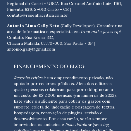
Regional do Cariri - URCA. Rua Coronel Antônio Luíz, 1161,
Pimenta, 63105 -010 Crato - CE
|
contato@resenhacritica.com.br
Antonio Lima Gally Neto
(Gally Developer): Consultor na
área de Informática e especialista em
front end
e
javascript
.
Contato: Rua Bruna, 332,
Chacara Mafalda, 03370-000, São Paulo - SP |
antonio.gally@gmail.com
FINANCIAMENTO DO BLOG
Resenha crítica
é um empreendimento privado, não
apoiado por recursos públicos. Além dos editores,
quatro pessoas colaboram para pôr o blog no ar, a
um custo de R$ 2.000 mensais (em números de 2022).
Este valor é suficiente para cobrir os gastos com
suporte, coleta de, indexação e postagem de textos,
hospedagem, renovação de plugins, revisão e
desenvolvimento.
Por essa razão, serão sempre
bem-vindos os anúncios e
links dofollow
(sem
tag
nofollow
) que se adequem às finalidades do blog. Se