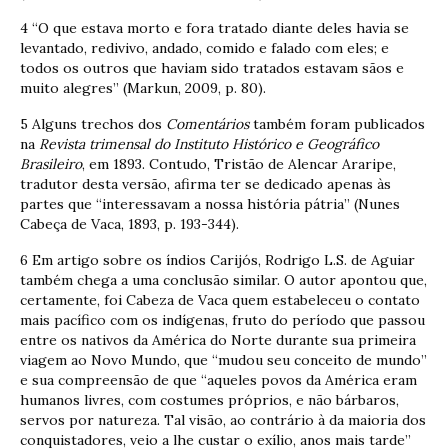
4 “O que estava morto e fora tratado diante deles havia se
levantado, redivivo, andado, comido e falado com eles; e
todos os outros que haviam sido tratados estavam sãos e
muito alegres” (Markun, 2009, p. 80).
5 Alguns trechos dos
Comentários
também foram publicados
na
Revista trimensal do Instituto Histórico e Geográfico
Brasileiro
, em 1893. Contudo, Tristão de Alencar Araripe,
tradutor desta versão, afirma ter se dedicado apenas às
partes que “interessavam a nossa história pátria” (Nunes
Cabeça de Vaca, 1893, p. 193-344).
6 Em artigo sobre os índios Carijós, Rodrigo L.S. de Aguiar
também chega a uma conclusão similar. O autor apontou que,
certamente, foi Cabeza de Vaca quem estabeleceu o contato
mais pacífico com os indígenas, fruto do período que passou
entre os nativos da América do Norte durante sua primeira
viagem ao Novo Mundo, que “mudou seu conceito de mundo”
e sua compreensão de que “aqueles povos da América eram
humanos livres, com costumes próprios, e não bárbaros,
servos por natureza. Tal visão, ao contrário à da maioria dos
conquistadores, veio a lhe custar o exílio, anos mais tarde”