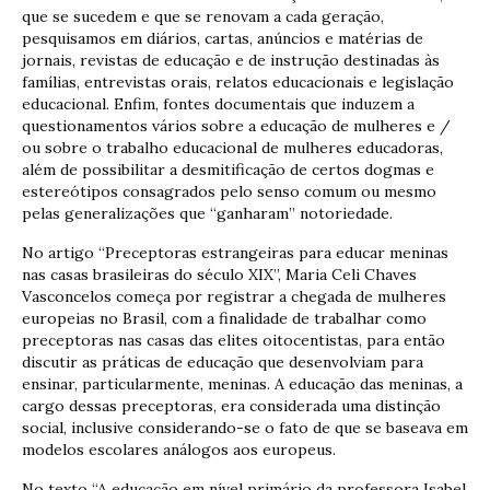
que se sucedem e que se renovam a cada geração,
pesquisamos em diários, cartas, anúncios e matérias de
jornais, revistas de educação e de instrução destinadas às
famílias, entrevistas orais, relatos educacionais e legislação
educacional. Enfim, fontes documentais que induzem a
questionamentos vários sobre a educação de mulheres e /
ou sobre o trabalho educacional de mulheres educadoras,
além de possibilitar a desmitificação de certos dogmas e
estereótipos consagrados pelo senso comum ou mesmo
pelas generalizações que “ganharam” notoriedade.
No artigo “Preceptoras estrangeiras para educar meninas
nas casas brasileiras do século XIX”, Maria Celi Chaves
Vasconcelos começa por registrar a chegada de mulheres
europeias no Brasil, com a finalidade de trabalhar como
preceptoras nas casas das elites oitocentistas, para então
discutir as práticas de educação que desenvolviam para
ensinar, particularmente, meninas. A educação das meninas, a
cargo dessas preceptoras, era considerada uma distinção
social, inclusive considerando-se o fato de que se baseava em
modelos escolares análogos aos europeus.
No texto “A educação em nível primário da professora Isabel