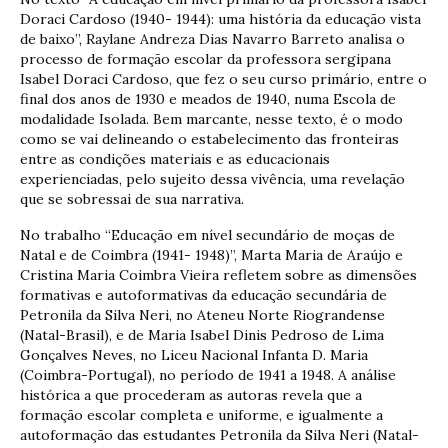
Doraci Cardoso (1940- 1944): uma história da educação vista
de baixo”, Raylane Andreza Dias Navarro Barreto analisa o
processo de formação escolar da professora sergipana
Isabel Doraci Cardoso, que fez o seu curso primário, entre o
final dos anos de 1930 e meados de 1940, numa Escola de
modalidade Isolada. Bem marcante, nesse texto, é o modo
como se vai delineando o estabelecimento das fronteiras
entre as condições materiais e as educacionais
experienciadas, pelo sujeito dessa vivência, uma revelação
que se sobressai de sua narrativa.
No trabalho “Educação em nível secundário de moças de
Natal e de Coimbra (1941- 1948)”, Marta Maria de Araújo e
Cristina Maria Coimbra Vieira refletem sobre as dimensões
formativas e autoformativas da educação secundária de
Petronila da Silva Neri, no Ateneu Norte Riograndense
(Natal-Brasil), e de Maria Isabel Dinis Pedroso de Lima
Gonçalves Neves, no Liceu Nacional Infanta D. Maria
(Coimbra-Portugal), no período de 1941 a 1948. A análise
histórica a que procederam as autoras revela que a
formação escolar completa e uniforme, e igualmente a
autoformação das estudantes Petronila da Silva Neri (Natal-