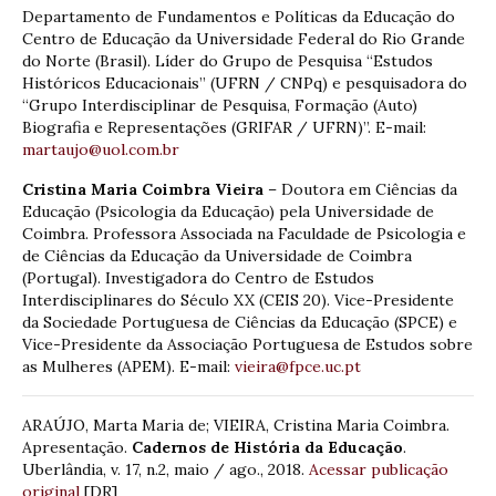
Departamento de Fundamentos e Políticas da Educação do
Centro de Educação da Universidade Federal do Rio Grande
do Norte (Brasil). Líder do Grupo de Pesquisa “Estudos
Históricos Educacionais” (UFRN / CNPq) e pesquisadora do
“Grupo Interdisciplinar de Pesquisa, Formação (Auto)
Biografia e Representações (GRIFAR / UFRN)”. E-mail:
martaujo@uol.com.br
Cristina Maria Coimbra Vieira
– Doutora em Ciências da
Educação (Psicologia da Educação) pela Universidade de
Coimbra. Professora Associada na Faculdade de Psicologia e
de Ciências da Educação da Universidade de Coimbra
(Portugal). Investigadora do Centro de Estudos
Interdisciplinares do Século XX (CEIS 20). Vice-Presidente
da Sociedade Portuguesa de Ciências da Educação (SPCE) e
Vice-Presidente da Associação Portuguesa de Estudos sobre
as Mulheres (APEM). E-mail:
vieira@fpce.uc.pt
ARAÚJO, Marta Maria de; VIEIRA, Cristina Maria Coimbra.
Apresentação.
Cadernos de História da Educação
.
Uberlândia, v. 17, n.2, maio / ago., 2018.
Acessar publicação
original
[DR]