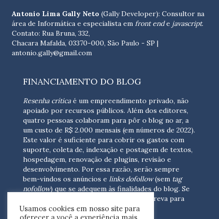
Antonio Lima Gally Neto
(Gally Developer): Consultor na
área de Informática e especialista em
front end
e
javascript
.
Contato: Rua Bruna, 332,
Chacara Mafalda, 03370-000, São Paulo - SP |
antonio.gally@gmail.com
FINANCIAMENTO DO BLOG
Resenha crítica
é um empreendimento privado, não
apoiado por recursos públicos. Além dos editores,
quatro pessoas colaboram para pôr o blog no ar, a
um custo de R$ 2.000 mensais (em números de 2022).
Este valor é suficiente para cobrir os gastos com
suporte, coleta de, indexação e postagem de textos,
hospedagem, renovação de plugins, revisão e
desenvolvimento.
Por essa razão, serão sempre
bem-vindos os anúncios e
links dofollow
(sem
tag
nofollow
) que se adequem às finalidades do blog. Se
você está interessado em colaborar,
escreva para
Usamos cookies em nosso site para
nós
(contato@resenhacritica.com.br)
oferecer a você a experiência mais