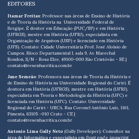
EDITORES
Itamar Freitas
: Professor nas áreas de Ensino de História
e de Teoria da História na Universidade Federal de
Sergipe. É doutor em Educação (PUC/SP) e em História
(UFRGS), mestre em História (UFRJ), especialista em
Organização de Arquivos (USP) e licenciado em História
(UFS). Contato:
Cidade Universitária Prof. José Aloísio de
Campos. Bloco Departamental I, sala 9, Av. Marechal
Rondon, S/N - Rosa Elze, 49100-000 São Cristóvão - SE
|
contato@resenhacritica.com.br
Jane Semeão
: Professora nas áreas de Teoria da História e
de Ensino de História na Universidade Regional do Cariri. É
doutora em História (UFRGS), mestre em História (UFRJ),
especialista em Teoria e Metodologia da HIstória (UFC) e
licenciada em História (UFC). Contato:
Universidade
Regional do Cariri - URCA. Rua Coronel Antônio Luíz, 1161,
Pimenta, 63105 -010 Crato - CE
|
contato@resenhacritica.com.br
Antonio Lima Gally Neto
(Gally Developer): Consultor na
área de Informática e especialista em
front end
e
javascript
.