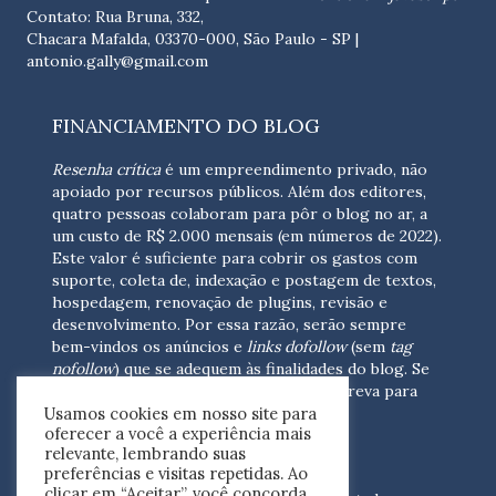
Contato: Rua Bruna, 332,
Chacara Mafalda, 03370-000, São Paulo - SP |
antonio.gally@gmail.com
FINANCIAMENTO DO BLOG
Resenha crítica
é um empreendimento privado, não
apoiado por recursos públicos. Além dos editores,
quatro pessoas colaboram para pôr o blog no ar, a
um custo de R$ 2.000 mensais (em números de 2022).
Este valor é suficiente para cobrir os gastos com
suporte, coleta de, indexação e postagem de textos,
hospedagem, renovação de plugins, revisão e
desenvolvimento.
Por essa razão, serão sempre
bem-vindos os anúncios e
links dofollow
(sem
tag
nofollow
) que se adequem às finalidades do blog. Se
você está interessado em colaborar,
escreva para
Usamos cookies em nosso site para
nós
(contato@resenhacritica.com.br)
oferecer a você a experiência mais
relevante, lembrando suas
FONTES E ACERVO
preferências e visitas repetidas. Ao
clicar em “Aceitar”, você concorda