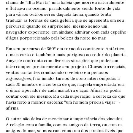
chama de “Ilha Morta”, uma baleia que morreu naturalmente
e flutuava no oceano, paradoxalmente sendo fonte de vida
para vários outros seres daquela fauna; quando tenta
traduzir as formas de cada geleira que se apresenta em seu
percurso; quando se surpreende, mesmo sendo um
navegador experiente, em aindase admirar com cada espelho
d’água porporcionado pela beleza da noite no mar.
Em seu percurso de 360º em torno do continente Antártico,
o mais curto e também o mais perigoso ao redor do planeta,
Amyr se confronta com diversas situações que poderiam
interromper precocemente seu projeto. Chuvas torrenciais,
ventos cortantes conduzindo o veleiro em penosos
ziguezagues, frio úmido, turnos de sono interrompidos a
cada 30 minutos e a certeza de que, naquela empreitada, era
o único operador de cada manobra e ação. Afinal, só podia
contar com ele mesmo. E a cada superação, a certeza de que
havia feito a melhor escolha: “um homem precisa viajar” -
afirma.
O autor não deixa de mencionar a importância dos vínculos.
A relação com a família, com os amigos da terra, ou com os
amigos do mar, se mostram como um dos combustíveis que