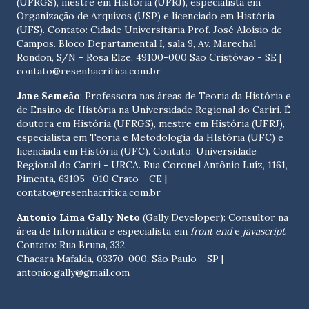
(UFRGS), mestre em História (UFRJ), especialista em
Organização de Arquivos (USP) e licenciado em História
(UFS). Contato:
Cidade Universitária Prof. José Aloísio de
Campos. Bloco Departamental I, sala 9, Av. Marechal
Rondon, S/N - Rosa Elze, 49100-000 São Cristóvão - SE
|
contato@resenhacritica.com.br
Jane Semeão
: Professora nas áreas de Teoria da História e
de Ensino de História na Universidade Regional do Cariri. É
doutora em História (UFRGS), mestre em História (UFRJ),
especialista em Teoria e Metodologia da HIstória (UFC) e
licenciada em História (UFC). Contato:
Universidade
Regional do Cariri - URCA. Rua Coronel Antônio Luíz, 1161,
Pimenta, 63105 -010 Crato - CE
|
contato@resenhacritica.com.br
Antonio Lima Gally Neto
(Gally Developer): Consultor na
área de Informática e especialista em
front end
e
javascript
.
Contato: Rua Bruna, 332,
Chacara Mafalda, 03370-000, São Paulo - SP |
antonio.gally@gmail.com