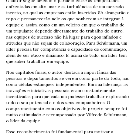
O autor segue fazendo o paralelo entre as tempestades
enfrentadas em alto-mar e as turbulências de um mercado
incerto, no qual as empresas estão inseridas. Só alcançarão o
topo e permanecerão nele os que souberem se integrar à
equipe e, assim, como em um veleiro em que o trabalho de
um tripulante depende diretamente do trabalho do outro,
nas equipes de sucesso não há lugar para egos inflados e
atitudes que não sejam de colaboração. Para Schürmann, um
líder precisa ter competência e capacidade de comunicação,
além de ser ético e dinâmico. E, acima de tudo, um líder tem
que saber trabalhar em equipe.
Nos capítulos finais, o autor destaca a importância das
pessoas e departamentos se verem como parte do todo, não
como células estanques, independentes. Em sua liderança, as
inovações e iniciativas pessoais eram constantemente
incentivadas para que cada um pudesse trabalhar explorando
todo o seu potencial e o dos seus companheiros. O
comprometimento com os objetivos do projeto sempre foi
muito estimulado e recompensado por Vilfredo Schürmann,
o líder da equipe.
Esse reconhecimento foi fundamental para motivar a