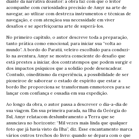
diante da narrativa doautor: a obra faz com que o leitor
acompanhe com curiosidadea precisão de Amyr na arte de
navegar, ao utlizar com destreza instrumentos e técnicas de
navegação, e com atençãoa sua necessidade em viver
desafios e se aperfeiçoarna arte de superá-los.
No primeiro capítulo, o autor descreve toda a preparação,
tanto prática como emocional, para iniciar sua “volta ao
mundo”. A bordo do Paratii, veleiro escolhido para conduzi-
lo na aventura, Amyr se mostra consciente do desafio que
está prestes a iniciar, dos contratempos que podem surgir e
dos impactos psíquicos que a solidão pode desencadear.
Contudo, oineditismo da experiência, a possibilidade de ser
pioneiroe de saborear o estado de espírito que estar a
bordo lhe proporciona se transformam emmotores para se
lançar com confiança e ousadia em sua expedição.
Ao longo da obra, o autor passa a descrever o dia-a-dia de
sua viagem. Em sua primeira parada, na Ilha da Geórgia do
Sul, Amyr relatacom deslumbramento a Terra que se
anunciava no horizonte: “Mil vezes mais linda que qualquer
foto que já havia visto da Ilha”, diz. Esse encantamento marca
vários outros trechos do livro: quando se depara com o que