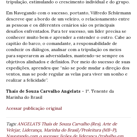
tripulação, estimulando o crescimento individual e do grupo.
Em Navegando com o sucesso, portanto, Vilfredo Schürmann
descreve que a bordo de um veleiro, o relacionamento entre
as pessoas e os diferentes cenários são os principais
desafios enfrentados. Para ter sucesso, um líder precisa se
conhecer muito bem e aprender a entender o outro. Cabe ao
capitão do barco, o comandante, a responsabilidade de
conduzir os diálogos, analisar com a tripulação os meios
para superarem as adversidades, mantendo-se sempre os
objetivos alinhados e definidos. Por meio do sucesso de suas
expedições, aprendeu que “não se pode mudar a direção dos
ventos, mas se pode regular as velas para viver um sonho e
realizar a felicidade”.
Thaís de Souza Carvalho Angelats –
1º. Tenente da
Marinha do Brasil
Acessar publicação original
Tags:
ANGELATS Thaís de Souza Carvalho (Res)
,
Arte de
Velejar
,
Liderança
,
Marinha do Brasil/Proleitura (MB-P)
,
Navegando com o sucesso: lições de liderança/trabalho em