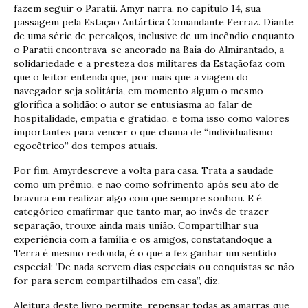
fazem seguir o Paratii. Amyr narra, no capítulo 14, sua
passagem pela Estação Antártica Comandante Ferraz. Diante
de uma série de percalços, inclusive de um incêndio enquanto
o Paratii encontrava-se ancorado na Baía do Almirantado, a
solidariedade e a presteza dos militares da Estaçãofaz com
que o leitor entenda que, por mais que a viagem do
navegador seja solitária, em momento algum o mesmo
glorifica a solidão: o autor se entusiasma ao falar de
hospitalidade, empatia e gratidão, e toma isso como valores
importantes para vencer o que chama de “individualismo
egocêtrico” dos tempos atuais.
Por fim, Amyrdescreve a volta para casa. Trata a saudade
como um prêmio, e não como sofrimento após seu ato de
bravura em realizar algo com que sempre sonhou. E é
categórico emafirmar que tanto mar, ao invés de trazer
separação, trouxe ainda mais união. Compartilhar sua
experiência com a família e os amigos, constatandoque a
Terra é mesmo redonda, é o que a fez ganhar um sentido
especial: ‘De nada servem dias especiais ou conquistas se não
for para serem compartilhados em casa”, diz.
Aleitura deste livro permite repensar todas as amarras que