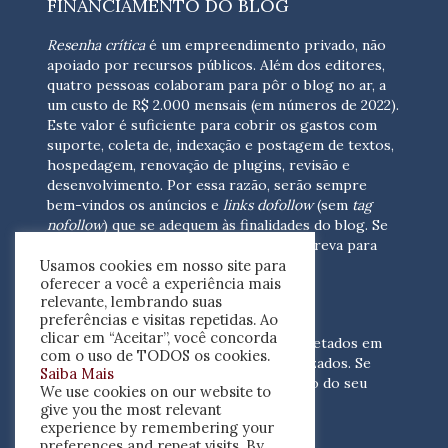
FINANCIAMENTO DO BLOG
Resenha crítica
é um empreendimento privado, não
apoiado por recursos públicos. Além dos editores,
quatro pessoas colaboram para pôr o blog no ar, a
um custo de R$ 2.000 mensais (em números de 2022).
Este valor é suficiente para cobrir os gastos com
suporte, coleta de, indexação e postagem de textos,
hospedagem, renovação de plugins, revisão e
desenvolvimento.
Por essa razão, serão sempre
bem-vindos os anúncios e
links dofollow
(sem
tag
nofollow
) que se adequem às finalidades do blog. Se
você está interessado em colaborar,
escreva para
Usamos cookies em nosso site para
nós
(contato@resenhacritica.com.br)
oferecer a você a experiência mais
relevante, lembrando suas
FONTES E ACERVO
preferências e visitas repetidas. Ao
clicar em “Aceitar”, você concorda
As resenhas, dossiês e sumários são coletados em
com o uso de TODOS os cookies.
periódicos acadêmicos e sites especializados. Se
Saiba Mais
você tem interesse em divulgar o acervo do seu
We use cookies on our website to
periódico, escreva para nós
give you the most relevant
(contato@resenhacritica.com.br)
experience by remembering your
preferences and repeat visits. By