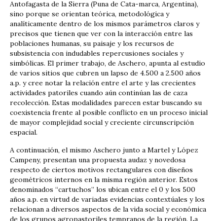
Antofagasta de la Sierra (Puna de Cata-marca, Argentina),
sino porque se orientan teórica, metodológica y
analíticamente dentro de los mismos parámetros claros y
precisos que tienen que ver con la interacción entre las
poblaciones humanas, su paisaje y los recursos de
subsistencia con indudables repercusiones sociales y
simbólicas. El primer trabajo, de Aschero, apunta al estudio
de varios sitios que cubren un lapso de 4.500 a 2.500 años
a.p. y cree notar la relación entre el arte y las crecientes
actividades patoriles cuando aún continúan las de caza
recolección. Estas modalidades parecen estar buscando su
coexistencia frente al posible conflicto en un proceso inicial
de mayor complejidad social y creciente circunscripción
espacial.
A continuación, el mismo Aschero junto a Martel y López
Campeny, presentan una propuesta audaz y novedosa
respecto de ciertos motivos rectangulares con diseños
geométricos internos en la misma región anterior. Estos
denominados “cartuchos” los ubican entre el 0 y los 500
años a.p. en virtud de variadas evidencias contextúales y los
relacionan a diversos aspectos de la vida social y económica
de los grupos agropastoriles tempranos de la región. La