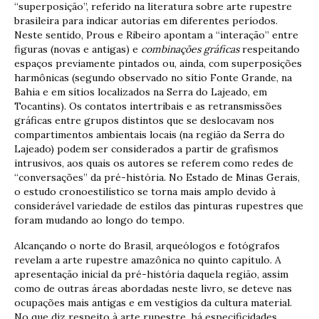
“superposição”, referido na literatura sobre arte rupestre
brasileira para indicar autorias em diferentes períodos.
Neste sentido, Prous e Ribeiro apontam a “interação” entre
figuras (novas e antigas) e
combinações gráficas
respeitando
espaços previamente pintados ou, ainda, com superposições
harmônicas (segundo observado no sítio Fonte Grande, na
Bahia e em sítios localizados na Serra do Lajeado, em
Tocantins). Os contatos intertribais e as retransmissões
gráficas entre grupos distintos que se deslocavam nos
compartimentos ambientais locais (na região da Serra do
Lajeado) podem ser considerados a partir de grafismos
intrusivos, aos quais os autores se referem como redes de
“conversações” da pré-história. No Estado de Minas Gerais,
o estudo cronoestilístico se torna mais amplo devido à
considerável variedade de estilos das pinturas rupestres que
foram mudando ao longo do tempo.
Alcançando o norte do Brasil, arqueólogos e fotógrafos
revelam a arte rupestre amazônica no quinto capítulo. A
apresentação inicial da pré-história daquela região, assim
como de outras áreas abordadas neste livro, se deteve nas
ocupações mais antigas e em vestígios da cultura material.
No que diz respeito à arte rupestre, há especificidades