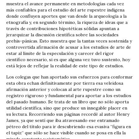
muestra el avance permanente en metodologías cada vez
más confiables para el estudio del arte rupestre indígena
donde confluyen aportes que van desde la arqueología a la
etnografía y, en segundo término, la riqueza de ideas que a
través de contribuciones hipotéticas sólidas apuntan a
jerarquizar la discusión científica sobre las sociedades
prehis-pánicas. Esto muestra que la tantas veces sostenida y
controvertida afirmación de acusar a los estudios de arte de
estar al límite de la especulación y carecer del rigor
científico necesario, si es que alguna vez tuvo sustento, hoy
está lejos de reflejar la realidad de este tipo de estudios.
Los colegas que han aportado sus esfuerzos para conformar
esta obra echan definitivamente por tierra esa veleidosa
afirmación anterior y colocan al arte rupestre como un
registro riguroso y fundamental para aportar a los estudios
del pasado humano. Se trata de un libro que no sólo aporta
utilidad científica, sino que produce un innegable placer en
su lectura. Recorriendo sus páginas recordé al autor Henry
James, ya que sentí que iba atravesando ese entramado
pétreo del título para ir descubriendo esa evasiva “figura en
el tapiz” que sólo se hace visible cuando se posa en ella la
mirada constante y sistemática.