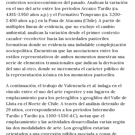
contextos socioeconómicos del pasado. Analizan la variación
en el uso del arte entre los períodos Arcaico Tardío (ca.
4.815-3.950 años a.p.) y el Formativo Temprano (ca. 3.200-
2.400 años a.p.) en la Puna de Atacama (Chile). A partir de
múltiples líneas de evidencia, que no excluye el cambio
ambiental, analizan la variación desde el primer contexto
cazador-recolector hacia las sociedades pastoriles
formativas donde se evidencia una indudable complejización
sociopolítica. Encuentran que las asociaciones entre los
estilos representativos de ambos momentos muestran una
serie de elementos transicionales que indican la derivación
del uno al otro, donde se incrementa el carácter público de
la representación icónica en los momentos pastoriles.
A continuación, el trabajo de Valenzuela et al. indaga en el
vínculo entre el uso del arte rupestre y sus lugares de
emplazamiento para los petroglifos y geoglifos del Valle de
Lluta en el Norte de Chile. A través del análisis detenido de
29 sitios, correspondientes a los períodos Intermedio
Tardío y Tardío (ca. 1.100-1.550 d.C), notan que el
emplazamiento y las actividades desarrolladas varían según
las dos modalidades de arte. Los geoglifos estarían
orientados a una expresión pública asociada a zonas de