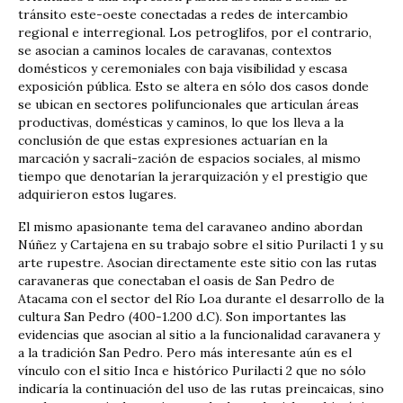
tránsito este-oeste conectadas a redes de intercambio
regional e interregional. Los petroglifos, por el contrario,
se asocian a caminos locales de caravanas, contextos
domésticos y ceremoniales con baja visibilidad y escasa
exposición pública. Esto se altera en sólo dos casos donde
se ubican en sectores polifuncionales que articulan áreas
productivas, domésticas y caminos, lo que los lleva a la
conclusión de que estas expresiones actuarían en la
marcación y sacrali-zación de espacios sociales, al mismo
tiempo que denotarían la jerarquización y el prestigio que
adquirieron estos lugares.
El mismo apasionante tema del caravaneo andino abordan
Núñez y Cartajena en su trabajo sobre el sitio Purilacti 1 y su
arte rupestre. Asocian directamente este sitio con las rutas
caravaneras que conectaban el oasis de San Pedro de
Atacama con el sector del Río Loa durante el desarrollo de la
cultura San Pedro (400-1.200 d.C). Son importantes las
evidencias que asocian al sitio a la funcionalidad caravanera y
a la tradición San Pedro. Pero más interesante aún es el
vínculo con el sitio Inca e histórico Purilacti 2 que no sólo
indicaría la continuación del uso de las rutas preincaicas, sino