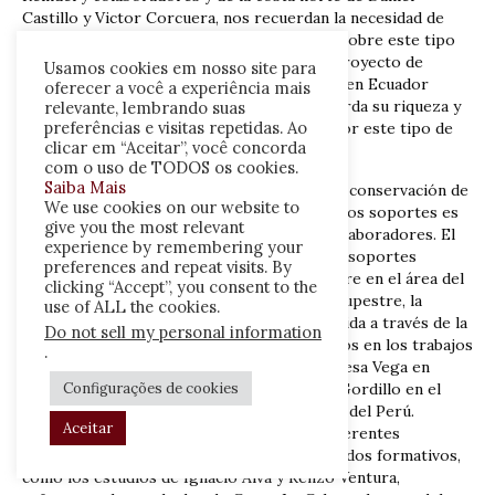
Castillo y Victor Corcuera, nos recuerdan la necesidad de
efectuar nuevas labores de documentación sobre este tipo
de manifestaciones. De manera similar, un proyecto de
Usamos cookies em nosso site para
documentación y registro de arte rupestre en Ecuador
oferecer a você a experiência mais
presentado por Diego González, nos recuerda su riqueza y
relevante, lembrando suas
preferências e visitas repetidas. Ao
la necesidad de generar un mayor interés por este tipo de
clicar em “Aceitar”, você concorda
manifestaciones en ese país.
com o uso de TODOS os cookies.
Saiba Mais
Un interesante proyecto relacionado con la conservación de
We use cookies on our website to
los sitios de arte rupestre y la geología de los soportes es
give you the most relevant
ilustrado en el trabajo de Raúl Carreño y colaboradores. El
experience by remembering your
estudio integra un análisis geológico de los soportes
preferences and repeat visits. By
utilizados para la realización de arte rupestre en el área del
clicking “Accept”, you consent to the
Cusco. La relación entre los sitios de arte rupestre, la
use of ALL the cookies.
conservación y el turismo es también discutida a través de la
Do not sell my personal information
elaboración de planes de manejo presentados en los trabajos
.
de Mercedes Podestá y Diana Rolandi, y Teresa Vega en
diferentes sitios de Argentina, y por Jesús Gordillo en el
Configurações de cookies
conocido sitio de Miculla, en el extremo sur del Perú.
Aceitar
Cronológicamente, los trabajos abordan diferentes
momentos de la historia andina desde períodos formativos,
como los estudios de Ignacio Alva y Renzo Ventura,