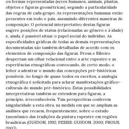
ou formas representadas (seres humanos, animais, plantas,
objetos e figuras geométricas), segundo a particularidade
das regras de cada grupo. As representações humanas estão
presentes em todo o país, assumindo diferentes maneiras de
composição. O potencial interpretativo destas figuras
sugere posições de status (relacionadas ao gênero e à idade)
e, ainda, é passível situar o papel social do indivíduo. As
especificidades gráficas de todas as demais representações
documentadas são também detalhadas de acordo com os
elementos de composição das figuras. Prous e Ribeiro
despertam um olhar relacional entre a arte rupestre e as
experiências etnográficas convocando, de certo modo, o
leitor a adentrar o mundo das concepções pré-históricas
possíveis. Ao longo de quase todos os escritos, a analogia
etnográfica é solicitada para aclarar manifestações gráfico-
culturais do mundo pré-histórico. Estas possibilidades
interpretativas também se estendem para figuras, a
princípio, irreconhecíveis. Tais perspectivas conferem
singularidade a esta obra, na medida em que se ampliam as
análises que recaem, frequentemente, sobre o estudo
taxonômico das tradições da pintura rupestre em regiões
brasileiras (GUIDON, 1992; PESSIS; GUIDON, 2000; PROUS,
2007).