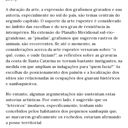
A duração da arte, a expressão dos grafismos gravados e sua
autoria, especialmente no sul do país, são temas centrais do
segundo capítulo. O suporte da arte rupestre é considerado
no âmbito das escolhas e do seu grau de resistência às
intempéries. Na extensão do Planalto Meridional sul-rio-
grandense, as “pisadas”, grafismos que sugerem rastros de
animais, são recorrentes. Se até o momento, as
considerações acerca da arte rupestre versavam sobre “o
quê, como, e onde faziam?”, as reflexões sobre as gravuras
da costa de Santa Catarina se tornam bastante instigantes, na
medida em que ampliam as indagações para “quem fazia?” As
escolhas do posicionamento dos painéis e a localização dos
sítios são relacionadas às ocupações dos guarani históricos
e sambaquieiros.
No entanto, algumas argumentações não sustentam estas
autorias artísticas. Por outro lado, é sugerido que os
“letreiros” insulares, especificamente, tenham sido
concebidos pelos habitantes dos pequenos sambaquis que,
ao marcarem graficamente os rochedos, estariam afirmando
a posse territorial.