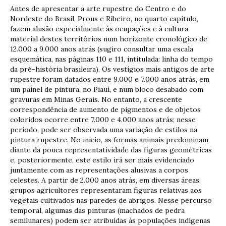
Antes de apresentar a arte rupestre do Centro e do
Nordeste do Brasil, Prous e Ribeiro, no quarto capítulo,
fazem alusão especialmente às ocupações e à cultura
material destes territórios num horizonte cronológico de
12.000 a 9.000 anos atrás (sugiro consultar uma escala
esquemática, nas páginas 110 e 111, intitulada: linha do tempo
da pré-história brasileira). Os vestígios mais antigos de arte
rupestre foram datados entre 9.000 e 7.000 anos atrás, em
um painel de pintura, no Piauí, e num bloco desabado com
gravuras em Minas Gerais. No entanto, a crescente
correspondência de aumento de pigmentos e de objetos
coloridos ocorre entre 7.000 e 4.000 anos atrás; nesse
período, pode ser observada uma variação de estilos na
pintura rupestre. No início, as formas animais predominam
diante da pouca representatividade das figuras geométricas
e, posteriormente, este estilo irá ser mais evidenciado
juntamente com as representações alusivas a corpos
celestes. A partir de 2.000 anos atrás, em diversas áreas,
grupos agricultores representaram figuras relativas aos
vegetais cultivados nas paredes de abrigos. Nesse percurso
temporal, algumas das pinturas (machados de pedra
semilunares) podem ser atribuídas às populações indígenas