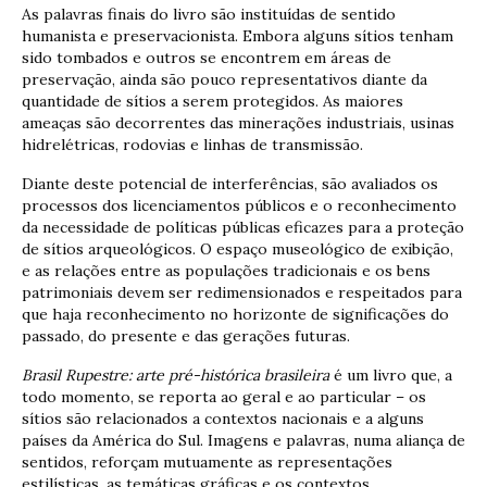
As palavras finais do livro são instituídas de sentido
humanista e preservacionista. Embora alguns sítios tenham
sido tombados e outros se encontrem em áreas de
preservação, ainda são pouco representativos diante da
quantidade de sítios a serem protegidos. As maiores
ameaças são decorrentes das minerações industriais, usinas
hidrelétricas, rodovias e linhas de transmissão.
Diante deste potencial de interferências, são avaliados os
processos dos licenciamentos públicos e o reconhecimento
da necessidade de políticas públicas eficazes para a proteção
de sítios arqueológicos. O espaço museológico de exibição,
e as relações entre as populações tradicionais e os bens
patrimoniais devem ser redimensionados e respeitados para
que haja reconhecimento no horizonte de significações do
passado, do presente e das gerações futuras.
Brasil Rupestre: arte pré-histórica brasileira
é um livro que, a
todo momento, se reporta ao geral e ao particular – os
sítios são relacionados a contextos nacionais e a alguns
países da América do Sul. Imagens e palavras, numa aliança de
sentidos, reforçam mutuamente as representações
estilísticas, as temáticas gráficas e os contextos