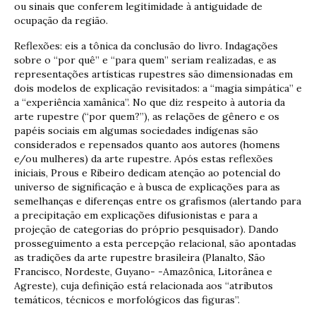
ou sinais que conferem legitimidade à antiguidade de
ocupação da região.
Reflexões: eis a tônica da conclusão do livro. Indagações
sobre o “por quê” e “para quem” seriam realizadas, e as
representações artísticas rupestres são dimensionadas em
dois modelos de explicação revisitados: a “magia simpática” e
a “experiência xamânica”. No que diz respeito à autoria da
arte rupestre (“por quem?”), as relações de gênero e os
papéis sociais em algumas sociedades indígenas são
considerados e repensados quanto aos autores (homens
e/ou mulheres) da arte rupestre. Após estas reflexões
iniciais, Prous e Ribeiro dedicam atenção ao potencial do
universo de significação e à busca de explicações para as
semelhanças e diferenças entre os grafismos (alertando para
a precipitação em explicações difusionistas e para a
projeção de categorias do próprio pesquisador). Dando
prosseguimento a esta percepção relacional, são apontadas
as tradições da arte rupestre brasileira (Planalto, São
Francisco, Nordeste, Guyano- -Amazônica, Litorânea e
Agreste), cuja definição está relacionada aos “atributos
temáticos, técnicos e morfológicos das figuras”.