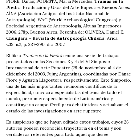
FIORE, Dánae; PODESTÁ, María Mercedes.
Tramas en la
Piedra
. Producción y Usos del Arte Rupestre. Buenos Aires:
AÍNA (Asociación Amigos del Instituto Nacional de
Antropología), WAC (World Archaeological Congress) y
Sociedad Argentina de Antropología, Altuna Impresores,
2006. 278p. Buenos Aires. Resenha de: OLIVERA, Daniel E.
Chungara – Revista de Antropología Chilena,
Arica,
v.39, n.2, p. 287-290, dic. 2007.
El libro
Tramas en la Piedra
reúne una serie de trabajos
presentados en las Secciones 3 y 4 del VI Simposio
Internacional de Arte Rupestre (29 de noviembre al 4 de
diciembre del 2003, Jujuy, Argentina), coordinadas por Dánae
Fiore y Agustín Llagostera, respectivamente. Este Simposio,
una de las más importantes reuniones científicas de la
especialidad, convoca a especialistas del tema de todo el
mundo, pero muy especialmente de Latinoamérica y
constituye un campo fértil para debatir ideas y actualizar el
estado de las investigaciones en arte rupestre.
Es auspicioso que se hayan editado estos trabajos, cuyos 26
autores poseen reconocida trayectoria en el tema y son
verdaderos referentes para todo aquel que desee