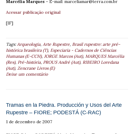
Marcélia Marques –
E-mail: marceliamar@terra.com.br
Acessar publicação original
[IF]
Tags:
Arqueologia
,
Arte Rupestre
,
Brasil rupestre: arte pré-
histórica brasileira (T)
,
Especiaria - Cadernos de Ciências
Humanas (E-CCH)
,
JORGE Marcos (Aut)
,
MARQUES Marcélia
(Res)
,
Pré-história
,
PROUS André (Aut)
,
RIBEIRO Loredana
(Aut)
,
Zencrane Livros (E)
Deixe um comentário
Tramas en la Piedra. Producción y Usos del Arte
Rupestre – FIORE; PODESTÁ (C-RAC)
1 de dezembro de 2007