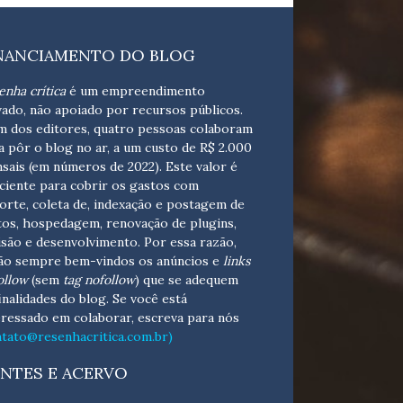
NANCIAMENTO DO BLOG
enha crítica
é um empreendimento
vado, não apoiado por recursos públicos.
m dos editores, quatro pessoas colaboram
a pôr o blog no ar, a um custo de R$ 2.000
sais (em números de 2022). Este valor é
iciente para cobrir os gastos com
orte, coleta de, indexação e postagem de
tos, hospedagem, renovação de plugins,
isão e desenvolvimento.
Por essa razão,
ão sempre bem-vindos os anúncios e
links
ollow
(sem
tag nofollow
) que se adequem
finalidades do blog. Se você está
eressado em colaborar,
escreva para nós
ntato@resenhacritica.com.br)
NTES E ACERVO