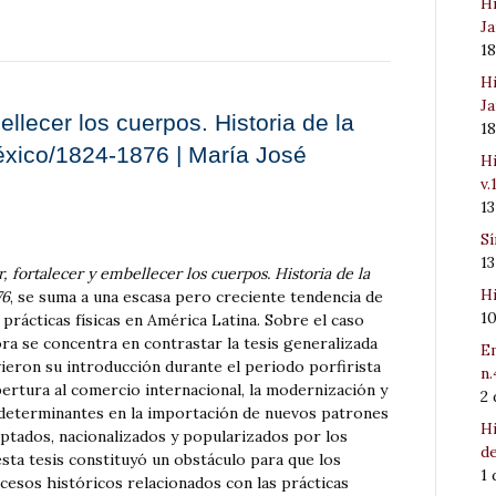
Hi
Ja
1
Hi
Ja
ellecer los cuerpos. Historia de la
1
éxico/1824-1876 | María José
Hi
v.
1
Sí
1
r, fortalecer y embellecer los cuerpos. Historia de la
Hi
76
, se suma a una escasa pero creciente tendencia de
1
prácticas físicas en América Latina. Sobre el caso
ora se concentra en contrastar la tesis generalizada
Em
ieron su introducción durante el periodo porfirista
n.
 apertura al comercio internacional, la modernización y
2
es determinantes en la importación de nuevos patrones
Hi
ptados, nacionalizados y popularizados por los
de
sta tesis constituyó un obstáculo para que los
1
esos históricos relacionados con las prácticas