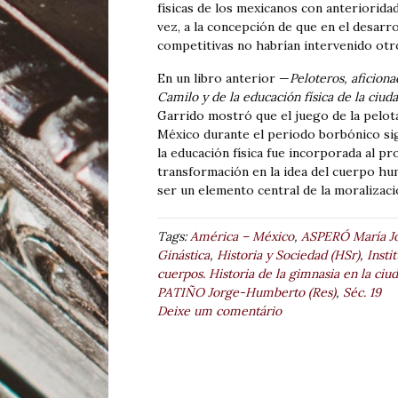
físicas de los mexicanos con anterioridad
vez, a la concepción de que en el desarro
competitivas no habrían intervenido otr
En un libro anterior —
Peloteros, aficion
Camilo y de la educación física de la ciu
Garrido mostró que el juego de la pelota
México durante el periodo borbónico si
la educación física fue incorporada al p
transformación en la idea del cuerpo hum
ser un elemento central de la moralizac
Tags:
América – México
,
ASPERÓ María Jo
Ginástica
,
Historia y Sociedad (HSr)
,
Insti
cuerpos. Historia de la gimnasia en la ci
PATIÑO Jorge-Humberto (Res)
,
Séc. 19
Deixe um comentário