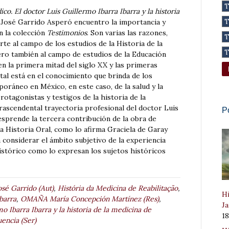
co. El doctor Luis Guillermo Ibarra Ibarra y la historia
José Garrido Asperó encuentro la importancia y
n la colección
Testimonios
. Son varias las razones,
rte al campo de los estudios de la Historia de la
ero también al campo de estudios de la Educación
en la primera mitad del siglo XX y las primeras
al está en el conocimiento que brinda de los
oráneo en México, en este caso, de la salud y la
protagonistas y testigos de la historia de la
trascendental trayectoria profesional del doctor Luis
P
esprende la tercera contribución de la obra de
a Historia Oral, como lo afirma Graciela de Garay
 considerar el ámbito subjetivo de la experiencia
stórico como lo expresan los sujetos históricos
sé Garrido (Aut)
,
História da Medicina de Reabilitação
,
Hi
barra
,
OMAÑA María Concepción Martínez (Res)
,
Ja
o Ibarra Ibarra y la historia de la medicina de
1
encia (Ser)