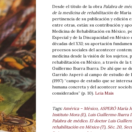
Desde el título de la obra
Palabra de médi
de la medicina de rehabilitación
de María 
pertinencia de su publicación y edición e
entre otras, están: su contribución y apo
Medicina de Rehabilitación en México, p
Especial y de la Discapacidad en México 
décadas del XXI; su aportación fundament
procesos sociales del acontecer contemp
medicina desde la visión de los sujetos, 
rehabilitación en México, a través de la 
Guillermo Ibarra Ibarra. De ahí que se d
Garrido Asperó al campo de estudio de l
(1997) “campo de estudio que se interesa
humana concreta y del acontecer sociohi
considerados” (p. 10).
Leia Mais
Tags:
América – México
,
ASPERÓ María Jo
Instituto Mora (E)
,
Luis Guillermo Ibarra I
Palabra de médico. El doctor Luis Guillerm
rehabilitación en México (T)
,
Séc. 20
,
Secu