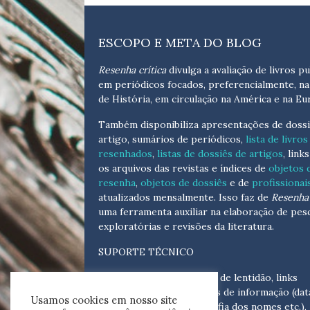
ESCOPO E META DO BLOG
Resenha crítica
divulga a avaliação de livros pu
em periódicos focados, preferencialmente, na
de História, em circulação na América e na Eu
Também disponibiliza apresentações de dossi
artigo, sumários de periódicos,
lista de livros
resenhados
,
listas de dossiês de artigos
, link
os arquivos das revistas e índices de
objetos 
resenha
,
objetos de dossiês
e de
profissionai
atualizados
mensalmente
. Isso faz de
Resenha 
uma ferramenta auxiliar na elaboração de pes
exploratórias e revisões da literatura.
SUPORTE TÉCNICO
Para eventuais problemas de lentidão, links
quebrados, senhas e erros de informação (dat
Usamos cookies em nosso site
tópicas, cronológicas, grafia dos nomes etc.),