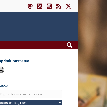
mprimir post atual
uscar