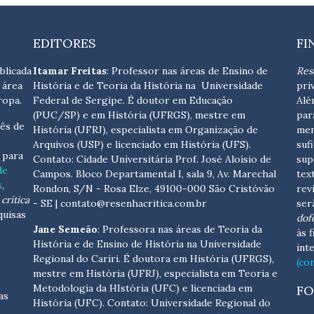
EDITORES
FI
blicada
Itamar Freitas
: Professor nas áreas de Ensino de
Res
 área
História e de Teoria da História na Universidade
pri
ropa.
Federal de Sergipe. É doutor em Educação
Alé
(PUC/SP) e em História (UFRGS), mestre em
par
ês de
História (UFRJ), especialista em Organização de
men
Arquivos (USP) e licenciado em História (UFS).
suf
s para
Contato:
Cidade Universitária Prof. José Aloísio de
sup
de
Campos. Bloco Departamental I, sala 9, Av. Marechal
tex
s
,
Rondon, S/N - Rosa Elze, 49100-000 São Cristóvão
rev
crítica
- SE
| contato@resenhacritica.com.br
ser
quisas
dof
Jane Semeão
: Professora nas áreas de Teoria da
às 
História e de Ensino de História na Universidade
int
Regional do Cariri. É doutora em História (UFRGS),
(co
mestre em História (UFRJ), especialista em Teoria e
Metodologia da HIstória (UFC) e licenciada em
FO
as
História (UFC). Contato:
Universidade Regional do