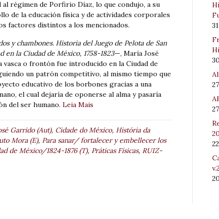
 al régimen de Porfirio Díaz, lo que condujo, a su
Hi
llo de la educación física y de actividades corporales
Fu
os factores distintos a los mencionados.
31
Fr
ados y chambones. Historia del Juego de Pelota de San
Hi
dad en la Ciudad de México, 1758-1823
—, María José
3
 vasca o frontón fue introducido en la Ciudad de
guiendo un patrón competitivo, al mismo tiempo que
Al
royecto educativo de los borbones gracias a una
27
ano, el cual dejaría de oponerse al alma y pasaría
Al
ión del ser humano.
Leia Mais
27
Re
sé Garrido (Aut)
,
Cidade do México
,
História da
20
tuto Mora (E)
,
Para sanar/ fortalecer y embellecer los
22
udad de México/1824-1876 (T)
,
Práticas Físicas
,
RUIZ-
Ca
v.
2