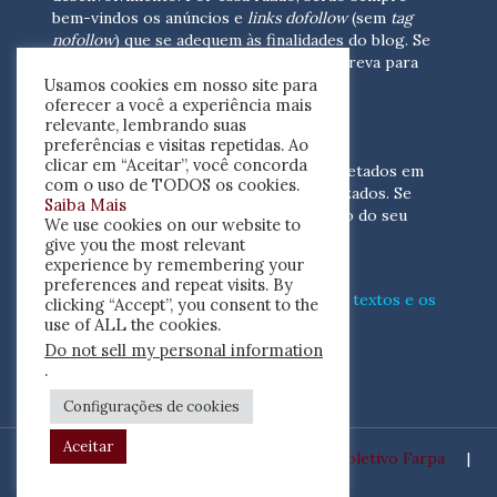
bem-vindos os anúncios e
links dofollow
(sem
tag
nofollow
) que se adequem às finalidades do blog. Se
você está interessado em colaborar,
escreva para
Usamos cookies em nosso site para
nós
(contato@resenhacritica.com.br)
oferecer a você a experiência mais
relevante, lembrando suas
FONTES E ACERVO
preferências e visitas repetidas. Ao
clicar em “Aceitar”, você concorda
As resenhas, dossiês e sumários são coletados em
com o uso de TODOS os cookies.
periódicos acadêmicos e sites especializados. Se
Saiba Mais
você tem interesse em divulgar o acervo do seu
We use cookies on our website to
periódico, escreva para nós
give you the most relevant
(contato@resenhacritica.com.br)
experience by remembering your
preferences and repeat visits. By
Conheça o
modo
como processamos os textos e os
clicking “Accept”, you consent to the
índices
disponibilizados neste blog.
use of ALL the cookies.
Do not sell my personal information
ISSN 2764-0302
.
Configurações de cookies
Aceitar
Desenvolvido por
Coletivo Farpa
|
Copyright ©2020 Resenha Crítica