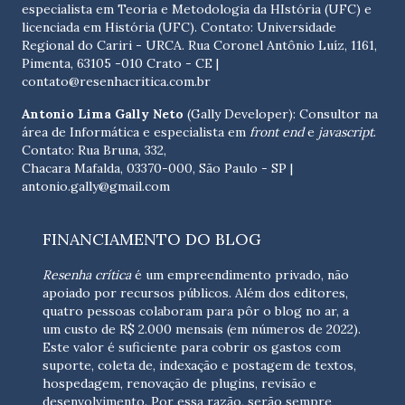
especialista em Teoria e Metodologia da HIstória (UFC) e
licenciada em História (UFC). Contato:
Universidade
Regional do Cariri - URCA. Rua Coronel Antônio Luíz, 1161,
Pimenta, 63105 -010 Crato - CE
|
contato@resenhacritica.com.br
Antonio Lima Gally Neto
(Gally Developer): Consultor na
área de Informática e especialista em
front end
e
javascript
.
Contato: Rua Bruna, 332,
Chacara Mafalda, 03370-000, São Paulo - SP |
antonio.gally@gmail.com
FINANCIAMENTO DO BLOG
Resenha crítica
é um empreendimento privado, não
apoiado por recursos públicos. Além dos editores,
quatro pessoas colaboram para pôr o blog no ar, a
um custo de R$ 2.000 mensais (em números de 2022).
Este valor é suficiente para cobrir os gastos com
suporte, coleta de, indexação e postagem de textos,
hospedagem, renovação de plugins, revisão e
desenvolvimento.
Por essa razão, serão sempre