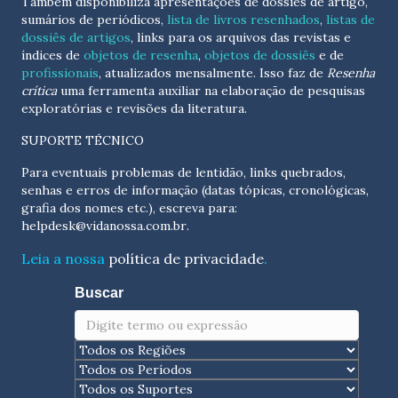
Também disponibiliza apresentações de dossiês de artigo,
sumários de periódicos,
lista de livros resenhados
,
listas de
dossiês de artigos
, links para os arquivos das revistas e
índices de
objetos de resenha
,
objetos de dossiês
e de
profissionais
, atualizados
mensalmente
. Isso faz de
Resenha
crítica
uma ferramenta auxiliar na elaboração de pesquisas
exploratórias e revisões da literatura.
SUPORTE TÉCNICO
Para eventuais problemas de lentidão, links quebrados,
senhas e erros de informação (datas tópicas, cronológicas,
grafia dos nomes etc.), escreva para:
helpdesk@vidanossa.com.br
.
Leia a nossa
política de privacidade
.
Buscar