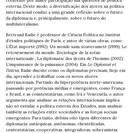
crescente por maior participação nas questões de política
externa. Deste modo, a diversificação dos atores na política
internacional conduz a uma grande reflexão sobre o futuro
da diplomacia e, principalmente, sobre o futuro do
multilateralismo.
Bertrand Badie é professor de Ciência Política no Institut
d’études politiques de Paris, e autor de várias obras, como
L’État importé (1992); Un monde sans souveraineté (1999); Le
retournement du monde. Sociologie de la scène
internationale ; La diplomatie des droits de l’homme (2002);
L’impuissance de la puissance (2004). Em
Le Diplomat et
l’intrus
, Badie discute como os diplomatas precisam, hoje em
dia, aprender a trabalhar com os novos atores
internacionais. Partindo da hiperpotência norte-americana,
passando por potências médias e emergentes, como França
e Brasil, e as constestatárias, como Irã e Venezuela, o autor
argumenta que analisar as relações internacionais implica
não só estudar a política externa dos Estados, mas analisar
também as relações entre sociedades e as forças sociais
emergentes. Para tanto, definiu oito tipos diferentes de
diplomacia: autárquicas, autônomas, clientelizadas,
contestatárias, cooperativas, integradoras, soberanistas