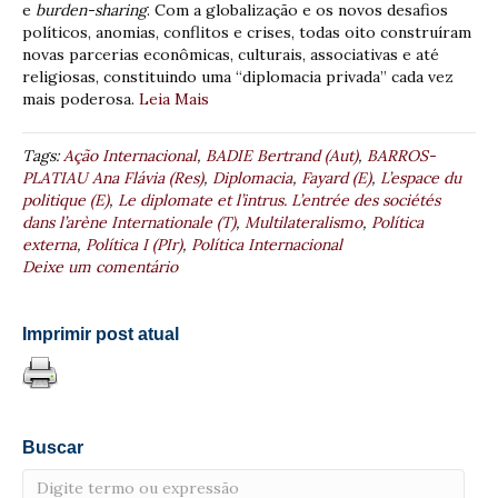
e
burden-sharing
. Com a globalização e os novos desafios
políticos, anomias, conflitos e crises, todas oito construíram
novas parcerias econômicas, culturais, associativas e até
religiosas, constituindo uma “diplomacia privada” cada vez
mais poderosa.
Leia Mais
Tags:
Ação Internacional
,
BADIE Bertrand (Aut)
,
BARROS-
PLATIAU Ana Flávia (Res)
,
Diplomacia
,
Fayard (E)
,
L’espace du
politique (E)
,
Le diplomate et l’intrus. L’entrée des sociétés
dans l’arène Internationale (T)
,
Multilateralismo
,
Política
externa
,
Política I (PIr)
,
Política Internacional
Deixe um comentário
Imprimir post atual
Buscar