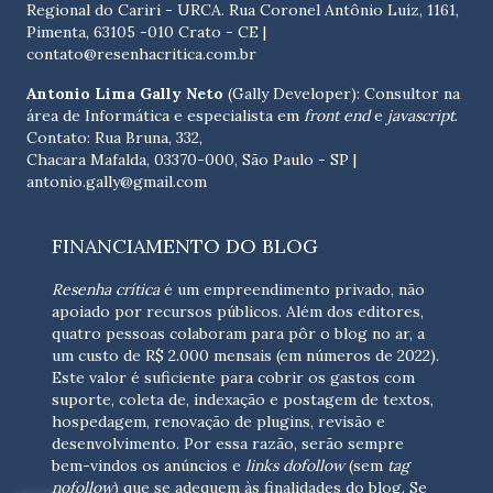
Regional do Cariri - URCA. Rua Coronel Antônio Luíz, 1161,
Pimenta, 63105 -010 Crato - CE
|
contato@resenhacritica.com.br
Antonio Lima Gally Neto
(Gally Developer): Consultor na
área de Informática e especialista em
front end
e
javascript
.
Contato: Rua Bruna, 332,
Chacara Mafalda, 03370-000, São Paulo - SP |
antonio.gally@gmail.com
FINANCIAMENTO DO BLOG
Resenha crítica
é um empreendimento privado, não
apoiado por recursos públicos. Além dos editores,
quatro pessoas colaboram para pôr o blog no ar, a
um custo de R$ 2.000 mensais (em números de 2022).
Este valor é suficiente para cobrir os gastos com
suporte, coleta de, indexação e postagem de textos,
hospedagem, renovação de plugins, revisão e
desenvolvimento.
Por essa razão, serão sempre
bem-vindos os anúncios e
links dofollow
(sem
tag
nofollow
) que se adequem às finalidades do blog. Se