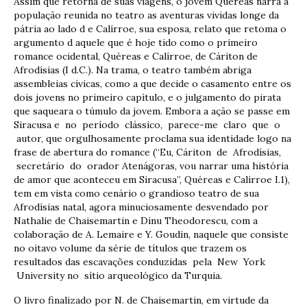
Assim que retorna de suas viagens, o jovem Quéreas narra à
população reunida no teatro as aventuras vividas longe da
pátria ao lado d e Calírroe, sua esposa, relato que retoma o
argumento d aquele que é hoje tido como o primeiro
romance ocidental, Quéreas e Calírroe, de Cáriton de
Afrodísias (I d.C.). Na trama, o teatro também abriga
assembleias cívicas, como a que decide o casamento entre os
dois jovens no primeiro capítulo, e o julgamento do pirata
que saqueara o túmulo da jovem. Embora a ação se passe em
Siracusa e no período clássico, parece-me claro que o
autor, que orgulhosamente proclama sua identidade logo na
frase de abertura do romance (“Eu, Cáriton de Afrodísias,
secretário do orador Atenágoras, vou narrar uma história
de amor que aconteceu em Siracusa”, Quéreas e Calírroe I.1),
tem em vista como cenário o grandioso teatro de sua
Afrodísias natal, agora minuciosamente desvendado por
Nathalie de Chaisemartin e Dinu Theodorescu, com a
colaboração de A. Lemaire e Y. Goudin, naquele que consiste
no oitavo volume da série de títulos que trazem os
resultados das escavações conduzidas pela New York
University no sítio arqueológico da Turquia.
O livro finalizado por N. de Chaisemartin, em virtude da