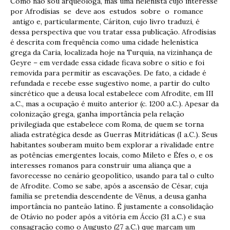
Como não sou arqueóloga, mas uma helenista cujo interesse
por Afrodísias se deve aos estudos sobre o romance
antigo e, particularmente, Cáriton, cujo livro traduzi, é
dessa perspectiva que vou tratar essa publicação. Afrodísias
é descrita com frequência como uma cidade helenística
grega da Caria, localizada hoje na Turquia, na vizinhança de
Geyre – em verdade essa cidade ficava sobre o sitio e foi
removida para permitir as escavações. De fato, a cidade é
refundada e recebe esse sugestivo nome, a partir do culto
sincrético que a deusa local estabelece com Afrodite, em III
a.C., mas a ocupação é muito anterior (c. 1200 a.C.). Apesar da
colonização grega, ganha importância pela relação
privilegiada que estabelece com Roma, de quem se torna
aliada estratégica desde as Guerras Mitridáticas (I a.C.). Seus
habitantes souberam muito bem explorar a rivalidade entre
as potências emergentes locais, como Mileto e Éfes o, e os
interesses romanos para construir uma aliança que a
favorecesse no cenário geopolítico, usando para tal o culto
de Afrodite. Como se sabe, após a ascensão de César, cuja
família se pretendia descendente de Vênus, a deusa ganha
importância no panteão latino. É justamente a consolidação
de Otávio no poder após a vitória em Áccio (31 a.C.) e sua
consagração como o Augusto (27 a.C.) que marcam um