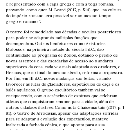
é representado com a capa grega e com a toga romana,
provando, como quer M. Beard (2017, p. 514), que “na cultura
do império romano, era possível ser ao mesmo tempo
grego e romano ”.
O teatro foi remodelado nas décadas e séculos posteriores
para poder se adaptar às múltiplas funções que
desempenhou. Outros benfeitores como Aristocles
Molossos, na primeira metade do século I d.C., dão
continuidade ao programa de Zoilos, dotando o prédio de
novos assentos e das escadarias de acesso ao s andares
superiores da cena, cada vez mais adaptada aos oradores, e
Hermas, que no final do mesmo século, reforma a orquestra.
Por fim, em III d.C., novas mudanças são feitas, visando
favorecer as lutas de gladiadores, espetáculos de caça e os
balés aquáticos. O grupo escultórico também vai se
enriquecendo, com o acréscimo de estátuas que celebram
atletas que conquistaram renome para a cidade, além de
outros cidadãos ilustres. Como nota Chaisemartain (2017, p. 1
81), o teatro de Afrodisias, apesar das adaptações sofridas
para se adaptar à evolução dos espetáculos, manteve
inalterada a fachada cênica, o que aponta para a sua