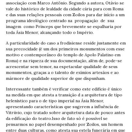
associação com Marco Antônio. Segundo a autora, Otávio se
vale do histórico de lealdade da cidade cária para com Roma
e das suas relações pessoais com Zoilos para dar início a um
programa ideológico centrado na propagação de sua
imagem como Princeps que brevemente se espalharia por
toda Ásia Menor, alcançando todo o Império.
A particularidade do caso a frodisiense reside justamente em
sua precocidade (é um dos primeiros monumentos com esse
motivo e contemporâneo do templo de Apolo Palatino em
Roma) e na riqueza de sua documentação, além de, pode-se
acrescentar sem temor, na espetacular qualidade de seus
monumentos, graças a o talento de exímios artesãos e ao
mármore de qualidade superior de que dispunham.
Interessante também é verificar como este edifício é único
na medida em que atesta a transição d a arquitetura de tipo
helenístico para o de tipo imperial na Ásia Menor,
apresentando características que sugerem a influência de
Vitrúvio, cujo tratado sobre arquitetura data de pouco antes
da edificação do teatro.Isso de fato só é possível se
pensarmos no papel desempenhado por Zoilos, um homem
entre duas culturas, como atesta sua estela funerária em que