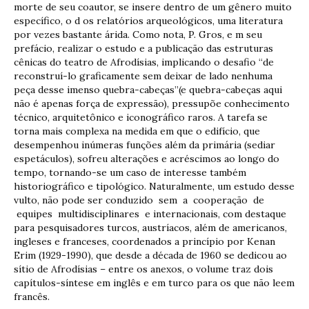
morte de seu coautor, se insere dentro de um gênero muito
específico, o d os relatórios arqueológicos, uma literatura
por vezes bastante árida. Como nota, P. Gros, e m seu
prefácio, realizar o estudo e a publicação das estruturas
cênicas do teatro de Afrodísias, implicando o desafio “de
reconstruí-lo graficamente sem deixar de lado nenhuma
peça desse imenso quebra-cabeças”(e quebra-cabeças aqui
não é apenas força de expressão), pressupõe conhecimento
técnico, arquitetônico e iconográfico raros. A tarefa se
torna mais complexa na medida em que o edifício, que
desempenhou inúmeras funções além da primária (sediar
espetáculos), sofreu alterações e acréscimos ao longo do
tempo, tornando-se um caso de interesse também
historiográfico e tipológico. Naturalmente, um estudo desse
vulto, não pode ser conduzido sem a cooperação de
equipes multidisciplinares e internacionais, com destaque
para pesquisadores turcos, austríacos, além de americanos,
ingleses e franceses, coordenados a princípio por Kenan
Erim (1929-1990), que desde a década de 1960 se dedicou ao
sítio de Afrodísias – entre os anexos, o volume traz dois
capítulos-síntese em inglês e em turco para os que não leem
francês.