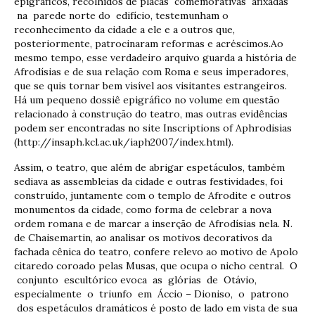
epigráficos, recolhidos de placas comemorativas afixadas
na parede norte do edifício, testemunham o
reconhecimento da cidade a ele e a outros que,
posteriormente, patrocinaram reformas e acréscimos.Ao
mesmo tempo, esse verdadeiro arquivo guarda a história de
Afrodísias e de sua relação com Roma e seus imperadores,
que se quis tornar bem visível aos visitantes estrangeiros.
Há um pequeno dossiê epigráfico no volume em questão
relacionado à construção do teatro, mas outras evidências
podem ser encontradas no site Inscriptions of Aphrodisias
(http://insaph.kcl.ac.uk/iaph2007/index.html).
Assim, o teatro, que além de abrigar espetáculos, também
sediava as assembleias da cidade e outras festividades, foi
construído, juntamente com o templo de Afrodite e outros
monumentos da cidade, como forma de celebrar a nova
ordem romana e de marcar a inserção de Afrodísias nela. N.
de Chaisemartin, ao analisar os motivos decorativos da
fachada cênica do teatro, confere relevo ao motivo de Apolo
citaredo coroado pelas Musas, que ocupa o nicho central. O
conjunto escultórico evoca as glórias de Otávio,
especialmente o triunfo em Áccio – Dioniso, o patrono
dos espetáculos dramáticos é posto de lado em vista de sua