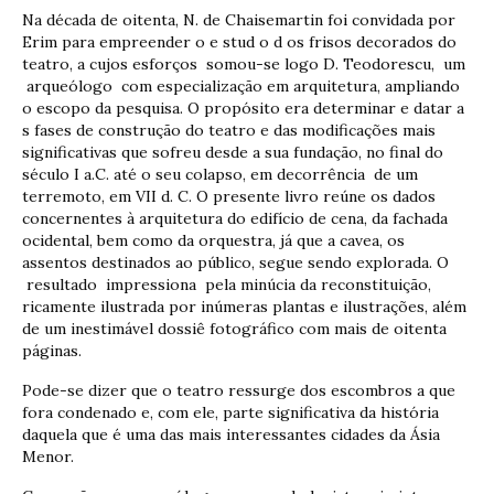
Na década de oitenta, N. de Chaisemartin foi convidada por
Erim para empreender o e stud o d os frisos decorados do
teatro, a cujos esforços somou-se logo D. Teodorescu, um
arqueólogo com especialização em arquitetura, ampliando
o escopo da pesquisa. O propósito era determinar e datar a
s fases de construção do teatro e das modificações mais
significativas que sofreu desde a sua fundação, no final do
século I a.C. até o seu colapso, em decorrência de um
terremoto, em VII d. C. O presente livro reúne os dados
concernentes à arquitetura do edifício de cena, da fachada
ocidental, bem como da orquestra, já que a cavea, os
assentos destinados ao público, segue sendo explorada. O
resultado impressiona pela minúcia da reconstituição,
ricamente ilustrada por inúmeras plantas e ilustrações, além
de um inestimável dossiê fotográfico com mais de oitenta
páginas.
Pode-se dizer que o teatro ressurge dos escombros a que
fora condenado e, com ele, parte significativa da história
daquela que é uma das mais interessantes cidades da Ásia
Menor.