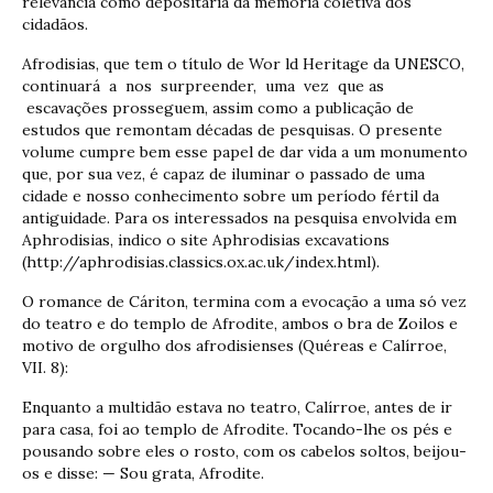
relevância como depositária da memória coletiva dos
cidadãos.
Afrodisias, que tem o título de Wor ld Heritage da UNESCO,
continuará a nos surpreender, uma vez que as
escavações prosseguem, assim como a publicação de
estudos que remontam décadas de pesquisas. O presente
volume cumpre bem esse papel de dar vida a um monumento
que, por sua vez, é capaz de iluminar o passado de uma
cidade e nosso conhecimento sobre um período fértil da
antiguidade. Para os interessados na pesquisa envolvida em
Aphrodisias, indico o site Aphrodisias excavations
(http://aphrodisias.classics.ox.ac.uk/index.html).
O romance de Cáriton, termina com a evocação a uma só vez
do teatro e do templo de Afrodite, ambos o bra de Zoilos e
motivo de orgulho dos afrodisienses (Quéreas e Calírroe,
VII. 8):
Enquanto a multidão estava no teatro, Calírroe, antes de ir
para casa, foi ao templo de Afrodite. Tocando-lhe os pés e
pousando sobre eles o rosto, com os cabelos soltos, beijou-
os e disse: — Sou grata, Afrodite.