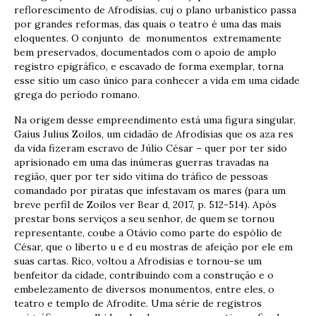
reflorescimento de Afrodísias, cuj o plano urbanístico passa
por grandes reformas, das quais o teatro é uma das mais
eloquentes. O conjunto de monumentos extremamente
bem preservados, documentados com o apoio de amplo
registro epigráfico, e escavado de forma exemplar, torna
esse sítio um caso único para conhecer a vida em uma cidade
grega do período romano.
Na origem desse empreendimento está uma figura singular,
Gaius Julius Zoilos, um cidadão de Afrodísias que os aza res
da vida fizeram escravo de Júlio César – quer por ter sido
aprisionado em uma das inúmeras guerras travadas na
região, quer por ter sido vítima do tráfico de pessoas
comandado por piratas que infestavam os mares (para um
breve perfil de Zoilos ver Bear d, 2017, p. 512-514). Após
prestar bons serviços a seu senhor, de quem se tornou
representante, coube a Otávio como parte do espólio de
César, que o liberto u e d eu mostras de afeição por ele em
suas cartas. Rico, voltou a Afrodisias e tornou-se um
benfeitor da cidade, contribuindo com a construção e o
embelezamento de diversos monumentos, entre eles, o
teatro e templo de Afrodite. Uma série de registros