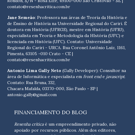
Rondon, S/N - Rosa Elze, 49100-000 São Cristóvão - SE
|
contato@resenhacritica.com.br
Jane Semeão
: Professora nas áreas de Teoria da História e
de Ensino de História na Universidade Regional do Cariri. É
doutora em História (UFRGS), mestre em História (UFRJ),
especialista em Teoria e Metodologia da HIstória (UFC) e
licenciada em História (UFC). Contato:
Universidade
Regional do Cariri - URCA. Rua Coronel Antônio Luíz, 1161,
Pimenta, 63105 -010 Crato - CE
|
contato@resenhacritica.com.br
Antonio Lima Gally Neto
(Gally Developer): Consultor na
área de Informática e especialista em
front end
e
javascript
.
Contato: Rua Bruna, 332,
Chacara Mafalda, 03370-000, São Paulo - SP |
antonio.gally@gmail.com
FINANCIAMENTO DO BLOG
Resenha crítica
é um empreendimento privado, não
apoiado por recursos públicos. Além dos editores,