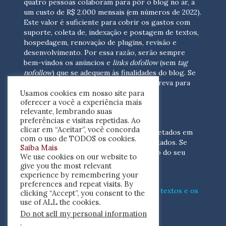
quatro pessoas colaboram para pôr o blog no ar, a
um custo de R$ 2.000 mensais (em números de 2022).
Este valor é suficiente para cobrir os gastos com
suporte, coleta de, indexação e postagem de textos,
hospedagem, renovação de plugins, revisão e
desenvolvimento.
Por essa razão, serão sempre
bem-vindos os anúncios e
links dofollow
(sem
tag
nofollow
) que se adequem às finalidades do blog. Se
você está interessado em colaborar,
escreva para
Usamos cookies em nosso site para
nós
(contato@resenhacritica.com.br)
oferecer a você a experiência mais
relevante, lembrando suas
FONTES E ACERVO
preferências e visitas repetidas. Ao
clicar em “Aceitar”, você concorda
As resenhas, dossiês e sumários são coletados em
com o uso de TODOS os cookies.
periódicos acadêmicos e sites especializados. Se
Saiba Mais
você tem interesse em divulgar o acervo do seu
We use cookies on our website to
periódico, escreva para nós
give you the most relevant
(contato@resenhacritica.com.br)
experience by remembering your
preferences and repeat visits. By
Conheça o
modo
como processamos os textos e os
clicking “Accept”, you consent to the
índices
disponibilizados neste blog.
use of ALL the cookies.
Do not sell my personal information
ISSN 2764-0302
.