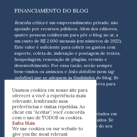
FINANCIAMENTO DO BLOG
Resenha crítica
é um empreendimento privado, não
apoiado por recursos públicos. Além dos editores,
quatro pessoas colaboram para pôr o blog no ar, a
um custo de R$ 2.000 mensais (em números de 2022).
Este valor é suficiente para cobrir os gastos com
suporte, coleta de, indexação e postagem de textos,
hospedagem, renovação de plugins, revisão e
desenvolvimento.
Por essa razão, serão sempre
bem-vindos os anúncios e
links dofollow
(sem
tag
nofollow
) que se adequem às finalidades do blog. Se
você está interessado em colaborar,
escreva para
Usamos cookies em nosso site para
nós
(contato@resenhacritica.com.br)
oferecer a você a experiência mais
relevante, lembrando suas
FONTES E ACERVO
preferências e visitas repetidas. Ao
clicar em “Aceitar”, você concorda
As resenhas, dossiês e sumários são coletados em
com o uso de TODOS os cookies.
periódicos acadêmicos e sites especializados. Se
Saiba Mais
você tem interesse em divulgar o acervo do seu
We use cookies on our website to
periódico, escreva para nós
give you the most relevant