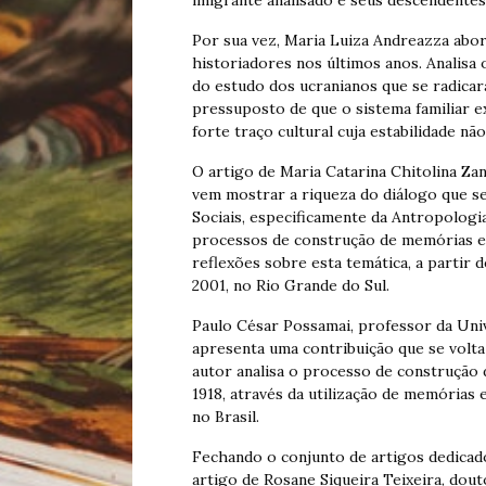
imigrante analisado e seus descendentes
Por sua vez, Maria Luiza Andreazza abo
historiadores nos últimos anos. Analisa 
do estudo dos ucranianos que se radicar
pressuposto de que o sistema familiar e
forte traço cultural cuja estabilidade n
O artigo de Maria Catarina Chitolina Zan
vem mostrar a riqueza do diálogo que se
Sociais, especificamente da Antropologia
processos de construção de memórias e 
reflexões sobre esta temática, a partir 
2001, no Rio Grande do Sul.
Paulo César Possamai, professor da Uni
apresenta uma contribuição que se volta
autor analisa o processo de construção 
1918, através da utilização de memórias 
no Brasil.
Fechando o conjunto de artigos dedicad
artigo de Rosane Siqueira Teixeira, dou