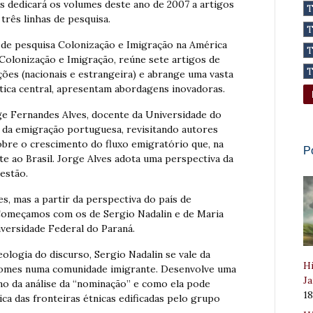
os dedicará os volumes deste ano de 2007 a artigos
três linhas de pesquisa.
 de pesquisa Colonização e Imigração na América
 Colonização e Imigração, reúne sete artigos de
ções (nacionais e estrangeira) e abrange uma vasta
tica central, apresentam abordagens inovadoras.
ge Fernandes Alves, docente da Universidade do
ca da emigração portuguesa, revisitando autores
sobre o crescimento do fluxo emigratório que, na
P
te ao Brasil. Jorge Alves adota uma perspectiva da
estão.
s, mas a partir da perspectiva do país de
Começamos com os de Sergio Nadalin e de Maria
versidade Federal do Paraná.
eologia do discurso, Sergio Nadalin se vale da
Hi
os nomes numa comunidade imigrante. Desenvolve uma
Ja
o da análise da “nominação” e como ela pode
1
ca das fronteiras étnicas edificadas pelo grupo