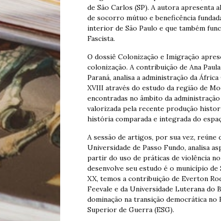
de São Carlos (SP). A autora apresenta 
de socorro mútuo e beneficência fundada
interior de São Paulo e que também func
Fascista.
O dossiê Colonização e Imigração aprese
colonização. A contribuição de Ana Paul
Paraná, analisa a administração da Áfri
XVIII através do estudo da região de Mo
encontradas no âmbito da administração
valorizada pela recente produção histor
história comparada e integrada do espaç
A sessão de artigos, por sua vez, reúne 
Universidade de Passo Fundo, analisa asp
partir do uso de práticas de violência n
desenvolve seu estudo é o município de 
XX, temos a contribuição de Everton Ro
Feevale e da Universidade Luterana do Bra
dominação na transição democrática no Br
Superior de Guerra (ESG).