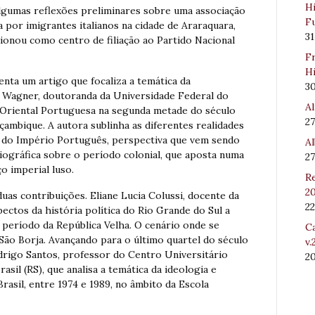
Hi
algumas reflexões preliminares sobre uma associação
Fu
 por imigrantes italianos na cidade de Araraquara,
31
ionou como centro de filiação ao Partido Nacional
Fr
Hi
nta um artigo que focaliza a temática da
3
a Wagner, doutoranda da Universidade Federal do
Al
ca Oriental Portuguesa na segunda metade do século
27
çambique. A autora sublinha as diferentes realidades
 do Império Português, perspectiva que vem sendo
Al
iográfica sobre o período colonial, que aposta numa
27
o imperial luso.
Re
20
duas contribuições. Eliane Lucia Colussi, docente da
22
ectos da história política do Rio Grande do Sul a
o período da República Velha. O cenário onde se
Ca
São Borja. Avançando para o último quartel do século
v.
drigo Santos, professor do Centro Universitário
2
sil (RS), que analisa a temática da ideologia e
asil, entre 1974 e 1989, no âmbito da Escola