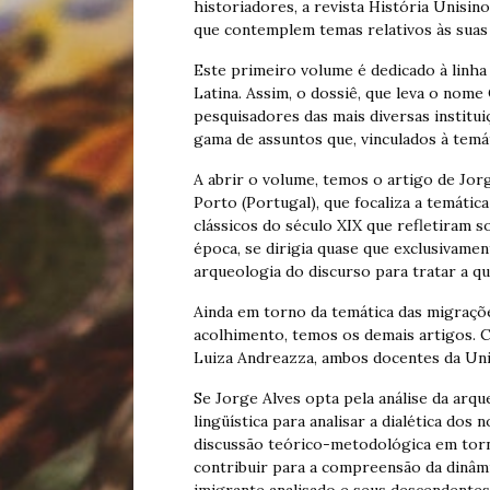
historiadores, a revista História Unisin
que contemplem temas relativos às suas 
Este primeiro volume é dedicado à linha
Latina. Assim, o dossiê, que leva o nome
pesquisadores das mais diversas institui
gama de assuntos que, vinculados à temá
A abrir o volume, temos o artigo de Jor
Porto (Portugal), que focaliza a temáti
clássicos do século XIX que refletiram 
época, se dirigia quase que exclusivamen
arqueologia do discurso para tratar a qu
Ainda em torno da temática das migraçõe
acolhimento, temos os demais artigos. 
Luiza Andreazza, ambos docentes da Uni
Se Jorge Alves opta pela análise da arqu
lingüística para analisar a dialética d
discussão teórico-metodológica em torn
contribuir para a compreensão da dinâmi