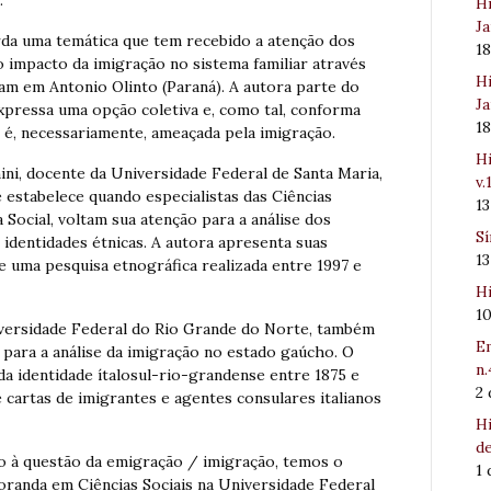
.
Hi
Ja
rda uma temática que tem recebido a atenção dos
1
o impacto da imigração no sistema familiar através
Hi
am em Antonio Olinto (Paraná). A autora parte do
Ja
xpressa uma opção coletiva e, como tal, conforma
1
ão é, necessariamente, ameaçada pela imigração.
Hi
ini, docente da Universidade Federal de Santa Maria,
v.
 estabelece quando especialistas das Ciências
1
 Social, voltam sua atenção para a análise dos
Sí
identidades étnicas. A autora apresenta suas
1
de uma pesquisa etnográfica realizada entre 1997 e
Hi
1
versidade Federal do Rio Grande do Norte, também
Em
 para a análise da imigração no estado gaúcho. O
n.
da identidade ítalosul-rio-grandense entre 1875 e
2
e cartas de imigrantes e agentes consulares italianos
Hi
de
o à questão da emigração / imigração, temos o
1
toranda em Ciências Sociais na Universidade Federal