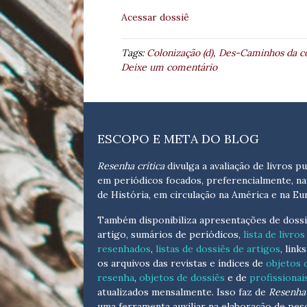
Acessar dossiê
Tags:
Colonização (d)
,
Des-Caminhos da c
Deixe um comentário
ESCOPO E META DO BLOG
Resenha crítica
divulga a avaliação de livros pu
em periódicos focados, preferencialmente, na
de História, em circulação na América e na Eu
Também disponibiliza apresentações de dossi
artigo, sumários de periódicos,
lista de livros
resenhados
,
listas de dossiês de artigos
, link
os arquivos das revistas e índices de
objetos 
resenha
,
objetos de dossiês
e de
profissionai
atualizados
mensalmente
. Isso faz de
Resenha 
uma ferramenta auxiliar na elaboração de pes