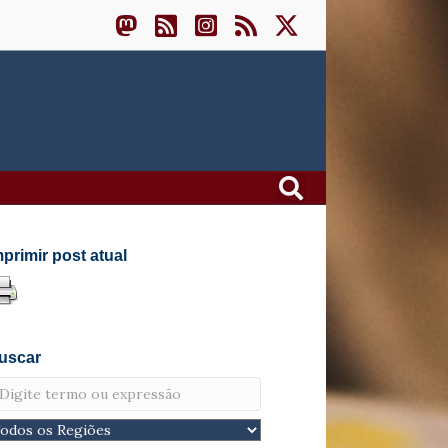
mprimir post atual
uscar