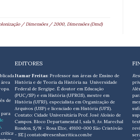
olonização / Dimensões / 2000
,
Dimensões (Dmd)
EDITORES
FI
blicada
Itamar Freitas
: Professor nas áreas de Ensino de
Res
 área
História e de Teoria da História na Universidade
pri
ropa.
Federal de Sergipe. É doutor em Educação
Alé
(PUC/SP) e em História (UFRGS), mestre em
par
ês de
História (UFRJ), especialista em Organização de
men
Arquivos (USP) e licenciado em História (UFS).
suf
s para
Contato:
Cidade Universitária Prof. José Aloísio de
sup
de
Campos. Bloco Departamental I, sala 9, Av. Marechal
tex
s
,
Rondon, S/N - Rosa Elze, 49100-000 São Cristóvão
rev
crítica
- SE
| contato@resenhacritica.com.br
ser
quisas