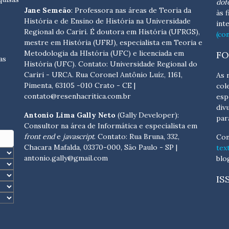
dof
Jane Semeão
: Professora nas áreas de Teoria da
às 
História e de Ensino de História na Universidade
int
Regional do Cariri. É doutora em História (UFRGS),
(co
mestre em História (UFRJ), especialista em Teoria e
Metodologia da HIstória (UFC) e licenciada em
FO
as
História (UFC). Contato:
Universidade Regional do
Cariri - URCA. Rua Coronel Antônio Luíz, 1161,
As 
Pimenta, 63105 -010 Crato - CE
|
col
contato@resenhacritica.com.br
esp
div
Antonio Lima Gally Neto
(Gally Developer):
par
Consultor na área de Informática e especialista em
front end
e
javascript
. Contato: Rua Bruna, 332,
Con
Chacara Mafalda, 03370-000, São Paulo - SP |
tex
antonio.gally@gmail.com
blo
IS