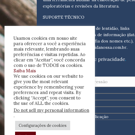
exploratórias e revisões da literatura.
SUPORTE TÉCNICO
Para eventuais problemas de lentidão, links
quebrados, senhas e erros de informação (dat
Usamos cookies em nosso site
tópicas, cronológicas, grafia dos nomes etc.),
para oferecer a você a experiência
escreva para:
helpdesk@vidanossa.com.br
.
mais relevante, lembrando suas
preferências e visitas repetidas. Ao
Leia a nossa
política de privacidade
.
clicar em “Aceitar”, você concorda
com o uso de TODOS os cookies.
Saiba Mais
Buscar
We use cookies on our website to
give you the most relevant
experience by remembering your
preferences and repeat visits. By
clicking “Accept”, you consent to
the use of ALL the cookies.
Do not sell my personal information
.
Configurações de cookies