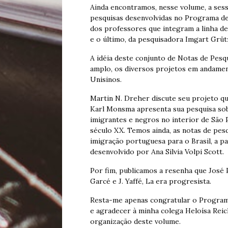
Ainda encontramos, nesse volume, a sess
pesquisas desenvolvidas no Programa de
dos professores que integram a linha de
e o último, da pesquisadora Imgart Grü
A idéia deste conjunto de Notas de Pesq
amplo, os diversos projetos em andame
Unisinos.
Martin N. Dreher discute seu projeto qu
Karl Monsma apresenta sua pesquisa sobr
imigrantes e negros no interior de São P
século XX. Temos ainda, as notas de pes
imigração portuguesa para o Brasil, a p
desenvolvido por Ana Silvia Volpi Scott.
Por fim, publicamos a resenha que José 
Garcé e J. Yaffé, La era progresista.
Resta-me apenas congratular o Program
e agradecer à minha colega Heloísa Rei
organização deste volume.