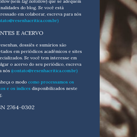
ollow
(sem
tag nofollow
) que se adequem
finalidades do blog. Se você está
eressado em colaborar,
escreva para nós
ntato@resenhacritica.com.br)
NTES E ACERVO
resenhas, dossiês e sumários são
etados em periódicos acadêmicos e sites
ecializados. Se você tem interesse em
ulgar o acervo do seu periódico, escreva
a nós
(contato@resenhacritica.com.br)
heça o
modo
como processamos os
tos e os índices
disponibilizados neste
g.
SN 2764-0302