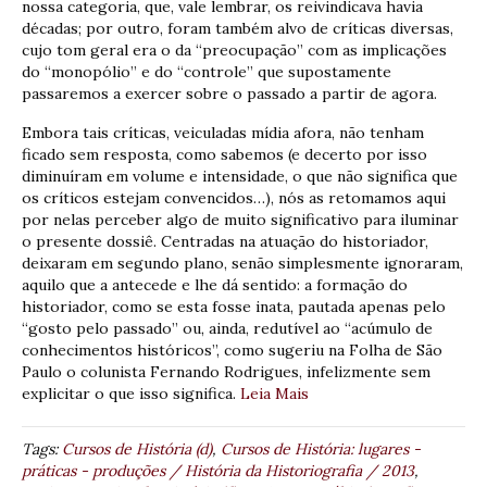
nossa categoria, que, vale lembrar, os reivindicava havia
décadas; por outro, foram também alvo de críticas diversas,
cujo tom geral era o da “preocupação” com as implicações
do “monopólio” e do “controle” que supostamente
passaremos a exercer sobre o passado a partir de agora.
Embora tais críticas, veiculadas mídia afora, não tenham
ficado sem resposta, como sabemos (e decerto por isso
diminuíram em volume e intensidade, o que não significa que
os críticos estejam convencidos…), nós as retomamos aqui
por nelas perceber algo de muito significativo para iluminar
o presente dossiê. Centradas na atuação do historiador,
deixaram em segundo plano, senão simplesmente ignoraram,
aquilo que a antecede e lhe dá sentido: a formação do
historiador, como se esta fosse inata, pautada apenas pelo
“gosto pelo passado” ou, ainda, redutível ao “acúmulo de
conhecimentos históricos”, como sugeriu na Folha de São
Paulo o colunista Fernando Rodrigues, infelizmente sem
explicitar o que isso significa.
Leia Mais
Tags:
Cursos de História (d)
,
Cursos de História: lugares -
práticas - produções / História da Historiografia / 2013
,