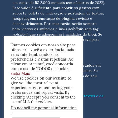
um custo de R$ 2.000 mensais (em números de 2022).
Este valor é suficiente para cobrir os gastos com
suporte, coleta de, indexação e postagem de textos,
hospedagem, renovação de plugins, revisão e
desenvolvimento.
Por essa razão, serão sempre
bem-vindos os anúncios e
links dofollow
(sem
tag
nofollow
) que se adequem às finalidades do blog. Se
você está interessado em colaborar,
escreva para
Usamos cookies em nosso site para
nós
(contato@resenhacritica.com.br)
oferecer a você a experiência mais
relevante, lembrando suas
FONTES E ACERVO
preferências e visitas repetidas. Ao
clicar em “Aceitar”, você concorda
As resenhas, dossiês e sumários são coletados em
com o uso de TODOS os cookies.
periódicos acadêmicos e sites especializados. Se
Saiba Mais
você tem interesse em divulgar o acervo do seu
We use cookies on our website to
periódico, escreva para nós
give you the most relevant
(contato@resenhacritica.com.br)
experience by remembering your
preferences and repeat visits. By
Conheça o
modo
como processamos os textos e os
clicking “Accept”, you consent to the
índices
disponibilizados neste blog.
use of ALL the cookies.
Do not sell my personal information
ISSN 2764-0302
.