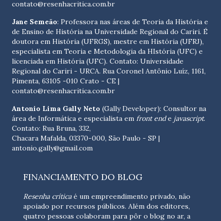
contato@resenhacritica.com.br
Jane Semeão
: Professora nas áreas de Teoria da História e
de Ensino de História na Universidade Regional do Cariri. É
doutora em História (UFRGS), mestre em História (UFRJ),
especialista em Teoria e Metodologia da HIstória (UFC) e
licenciada em História (UFC). Contato:
Universidade
Regional do Cariri - URCA. Rua Coronel Antônio Luíz, 1161,
Pimenta, 63105 -010 Crato - CE
|
contato@resenhacritica.com.br
Antonio Lima Gally Neto
(Gally Developer): Consultor na
área de Informática e especialista em
front end
e
javascript
.
Contato: Rua Bruna, 332,
Chacara Mafalda, 03370-000, São Paulo - SP |
antonio.gally@gmail.com
FINANCIAMENTO DO BLOG
Resenha crítica
é um empreendimento privado, não
apoiado por recursos públicos. Além dos editores,
quatro pessoas colaboram para pôr o blog no ar, a