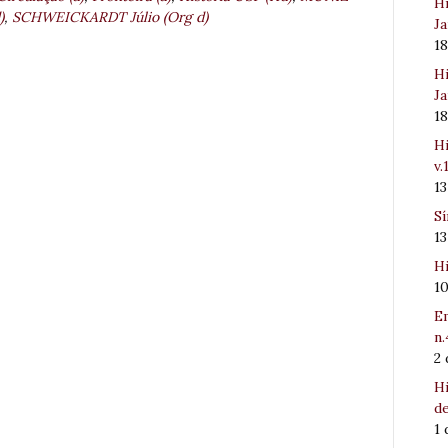
Hi
)
,
SCHWEICKARDT Júlio (Org d)
Ja
1
Hi
Ja
1
Hi
v.
1
Sí
1
Hi
1
Em
n.
2
Hi
de
1