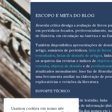
ESCOPO E META DO BLOG
Resenha crítica
divulga a avaliação de livros pu
em periódicos focados, preferencialmente, na
de História, em circulação na América e na Eu
Também disponibiliza apresentações de dossi
artigo, sumários de periódicos,
lista de livros
resenhados
,
listas de dossiês de artigos
, link
os arquivos das revistas e índices de
objetos 
resenha
,
objetos de dossiês
e de
profissionai
atualizados
mensalmente
. Isso faz de
Resenha 
uma ferramenta auxiliar na elaboração de pes
exploratórias e revisões da literatura.
SUPORTE TÉCNICO
Para eventuais problemas de lentidão, links
quebrados, senhas e erros de informação (dat
Usamos cookies em nosso site
tópicas, cronológicas, grafia dos nomes etc.),