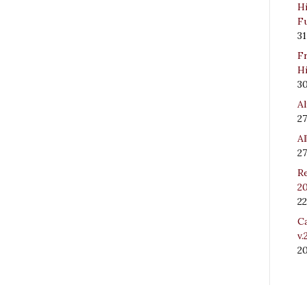
Hi
Fu
31
Fr
Hi
3
Al
27
Al
27
Re
20
22
Ca
v.
2