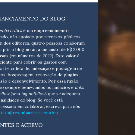
NANCIAMENTO DO BLOG
enha crítica
é um empreendimento
vado, não apoiado por recursos públicos.
m dos editores, quatro pessoas colaboram
a pôr o blog no ar, a um custo de R$ 2.000
sais (em números de 2022). Este valor é
iciente para cobrir os gastos com
orte, coleta de, indexação e postagem de
tos, hospedagem, renovação de plugins,
isão e desenvolvimento.
Por essa razão,
ão sempre bem-vindos os anúncios e
links
ollow
(sem
tag nofollow
) que se adequem
finalidades do blog. Se você está
eressado em colaborar,
escreva para nós
ntato@resenhacritica.com.br)
NTES E ACERVO