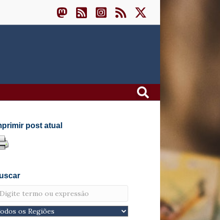
mprimir post atual
uscar