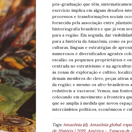
pós-graduação que têm, sistematicamente
exercício implica em alguns desafios in
processos e transformações sociais ocor
fornecida pela associação entre
plantati
historiografia brasileira e que já vem
para a região. Em seguida, dar visibilid
para a história da Amazônia, como os pov
culturas, línguas e estratégias de aprox
numerosos e diversificados agentes colo
escalão; os pequenos proprietários e o
centrada no extrativismo e na agricultur
às zonas de exploração e cultivo, locali
demais membros do clero, peças ativas 
da região; e mesmo os afro-brasileiros a
redutíveis a ‘escravos’. Vemos, nas font
colocando em movimento a fronteira que 
que se amplia à medida que novos espaç
intercâmbios políticos, econômicos e cul
Tags:
Amazônia (d)
,
Amazônia global: espaç
de História | 2019
,
América -
,
Espaços de C