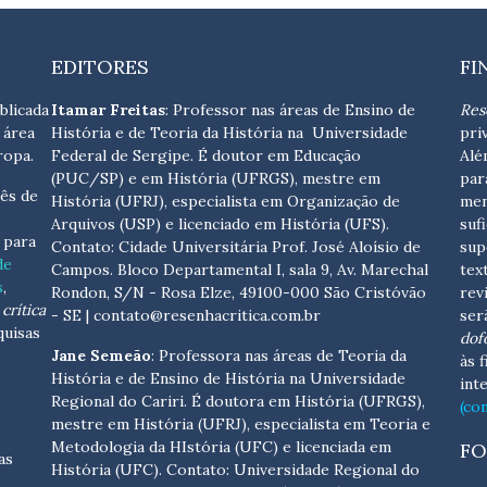
EDITORES
FI
blicada
Itamar Freitas
: Professor nas áreas de Ensino de
Res
 área
História e de Teoria da História na Universidade
pri
ropa.
Federal de Sergipe. É doutor em Educação
Alé
(PUC/SP) e em História (UFRGS), mestre em
par
ês de
História (UFRJ), especialista em Organização de
men
Arquivos (USP) e licenciado em História (UFS).
suf
s para
Contato:
Cidade Universitária Prof. José Aloísio de
sup
de
Campos. Bloco Departamental I, sala 9, Av. Marechal
tex
s
,
Rondon, S/N - Rosa Elze, 49100-000 São Cristóvão
rev
crítica
- SE
| contato@resenhacritica.com.br
ser
quisas
dof
Jane Semeão
: Professora nas áreas de Teoria da
às 
História e de Ensino de História na Universidade
int
Regional do Cariri. É doutora em História (UFRGS),
(co
mestre em História (UFRJ), especialista em Teoria e
Metodologia da HIstória (UFC) e licenciada em
FO
as
História (UFC). Contato:
Universidade Regional do