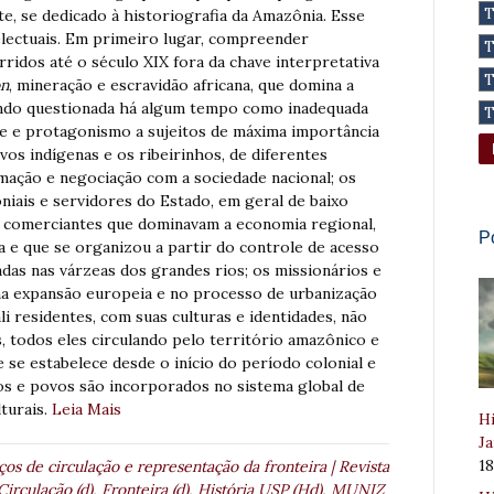
, se dedicado à historiografia da Amazônia. Esse
telectuais. Em primeiro lugar, compreender
ridos até o século XIX fora da chave interpretativa
on
, mineração e escravidão africana, que domina a
 sendo questionada há algum tempo como inadequada
ade e protagonismo a sujeitos de máxima importância
os indígenas e os ribeirinhos, de diferentes
imação e negociação com a sociedade nacional; os
niais e servidores do Estado, em geral de baixo
s comerciantes que dominavam a economia regional,
P
a e que se organizou a partir do controle de acesso
zadas nas várzeas dos grandes rios; os missionários e
na expansão europeia e no processo de urbanização
li residentes, com suas culturas e identidades, não
es, todos eles circulando pelo território amazônico e
se estabelece desde o início do período colonial e
os e povos são incorporados no sistema global de
turais.
Leia Mais
Hi
Ja
1
os de circulação e representação da fronteira | Revista
irculação (d)
,
Fronteira (d)
,
História USP (Hd)
,
MUNIZ