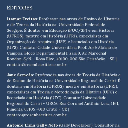
EDITORES
Itamar Freitas
: Professor nas áreas de Ensino de História
e de Teoria da História na Universidade Federal de
Sergipe. É doutor em Educação (PUC/SP) e em História
(UFRGS), mestre em História (UFRJ), especialista em
Organização de Arquivos (USP) e licenciado em História
(UFS). Contato:
Cidade Universitária Prof. José Aloísio de
Campos. Bloco Departamental I, sala 9, Av. Marechal
Rondon, S/N - Rosa Elze, 49100-000 São Cristóvão - SE
|
contato@resenhacritica.com.br
Jane Semeão
: Professora nas áreas de Teoria da História e
de Ensino de História na Universidade Regional do Cariri. É
doutora em História (UFRGS), mestre em História (UFRJ),
especialista em Teoria e Metodologia da HIstória (UFC) e
licenciada em História (UFC). Contato:
Universidade
Regional do Cariri - URCA. Rua Coronel Antônio Luíz, 1161,
Pimenta, 63105 -010 Crato - CE
|
contato@resenhacritica.com.br
Antonio Lima Gally Neto
(Gally Developer): Consultor na