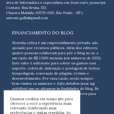
área de Informática e especialista em
front end
e
javascript
.
Contato: Rua Bruna, 332,
Chacara Mafalda, 03370-000, São Paulo - SP |
antonio.gally@gmail.com
FINANCIAMENTO DO BLOG
Resenha crítica
é um empreendimento privado, não
apoiado por recursos públicos. Além dos editores,
quatro pessoas colaboram para pôr o blog no ar, a
um custo de R$ 2.000 mensais (em números de 2022).
Este valor é suficiente para cobrir os gastos com
suporte, coleta de, indexação e postagem de textos,
hospedagem, renovação de plugins, revisão e
desenvolvimento.
Por essa razão, serão sempre
bem-vindos os anúncios e
links dofollow
(sem
tag
nofollow
) que se adequem às finalidades do blog. Se
você está interessado em colaborar,
escreva para
Usamos cookies em nosso site para
nós
(contato@resenhacritica.com.br)
oferecer a você a experiência mais
relevante, lembrando suas
FONTES E ACERVO
preferências e visitas repetidas. Ao