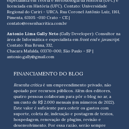
especialista em Teoria e Metodologia da HIstória (UFC) e
licenciada em História (UFC). Contato:
Universidade
Regional do Cariri - URCA. Rua Coronel Antônio Luíz, 1161,
Pimenta, 63105 -010 Crato - CE
|
contato@resenhacritica.com.br
Antonio Lima Gally Neto
(Gally Developer): Consultor na
área de Informática e especialista em
front end
e
javascript
.
Contato: Rua Bruna, 332,
Chacara Mafalda, 03370-000, São Paulo - SP |
antonio.gally@gmail.com
FINANCIAMENTO DO BLOG
Resenha crítica
é um empreendimento privado, não
apoiado por recursos públicos. Além dos editores,
quatro pessoas colaboram para pôr o blog no ar, a
um custo de R$ 2.000 mensais (em números de 2022).
Este valor é suficiente para cobrir os gastos com
suporte, coleta de, indexação e postagem de textos,
hospedagem, renovação de plugins, revisão e
desenvolvimento.
Por essa razão, serão sempre