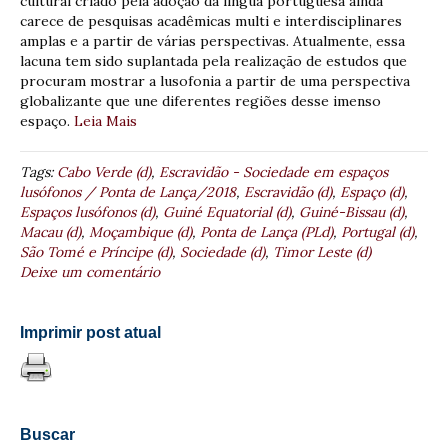
cultural criado pela adoção da língua portuguesa ainda
carece de pesquisas acadêmicas multi e interdisciplinares
amplas e a partir de várias perspectivas. Atualmente, essa
lacuna tem sido suplantada pela realização de estudos que
procuram mostrar a lusofonia a partir de uma perspectiva
globalizante que une diferentes regiões desse imenso
espaço.
Leia Mais
Tags:
Cabo Verde (d)
,
Escravidão - Sociedade em espaços
lusófonos / Ponta de Lança/2018
,
Escravidão (d)
,
Espaço (d)
,
Espaços lusófonos (d)
,
Guiné Equatorial (d)
,
Guiné-Bissau (d)
,
Macau (d)
,
Moçambique (d)
,
Ponta de Lança (PLd)
,
Portugal (d)
,
São Tomé e Príncipe (d)
,
Sociedade (d)
,
Timor Leste (d)
Deixe um comentário
Imprimir post atual
Buscar