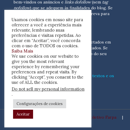
bem-vindos os anúncios e
links dofollow
(sem
tag
nofollow
) que se adequem às finalidades do blog. Se
você está interessado em colaborar,
escreva para
Usamos cookies em nosso site para
nós
(contato@resenhacritica.com.br)
oferecer a você a experiência mais
relevante, lembrando suas
FONTES E ACERVO
preferências e visitas repetidas. Ao
clicar em “Aceitar”, você concorda
As resenhas, dossiês e sumários são coletados em
com o uso de TODOS os cookies.
periódicos acadêmicos e sites especializados. Se
Saiba Mais
você tem interesse em divulgar o acervo do seu
We use cookies on our website to
periódico, escreva para nós
give you the most relevant
(contato@resenhacritica.com.br)
experience by remembering your
preferences and repeat visits. By
Conheça o
modo
como processamos os textos e os
clicking “Accept”, you consent to the
índices
disponibilizados neste blog.
use of ALL the cookies.
Do not sell my personal information
ISSN 2764-0302
.
Configurações de cookies
Aceitar
Desenvolvido por
Coletivo Farpa
|
Copyright ©2020 Resenha Crítica