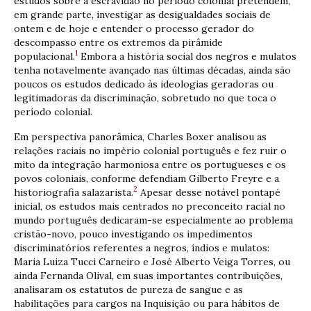
estudos sobre a escravidão no período colonial pretendem,
em grande parte, investigar as desigualdades sociais de
ontem e de hoje e entender o processo gerador do
descompasso entre os extremos da pirâmide
1
populacional.
Embora a história social dos negros e mulatos
tenha notavelmente avançado nas últimas décadas, ainda são
poucos os estudos dedicado às ideologias geradoras ou
legitimadoras da discriminação, sobretudo no que toca o
período colonial.
Em perspectiva panorâmica, Charles Boxer analisou as
relações raciais no império colonial português e fez ruir o
mito da integração harmoniosa entre os portugueses e os
povos coloniais, conforme defendiam Gilberto Freyre e a
2
historiografia salazarista.
Apesar desse notável pontapé
inicial, os estudos mais centrados no preconceito racial no
mundo português dedicaram-se especialmente ao problema
cristão-novo, pouco investigando os impedimentos
discriminatórios referentes a negros, índios e mulatos:
Maria Luiza Tucci Carneiro e José Alberto Veiga Torres, ou
ainda Fernanda Olival, em suas importantes contribuições,
analisaram os estatutos de pureza de sangue e as
habilitações para cargos na Inquisição ou para hábitos de