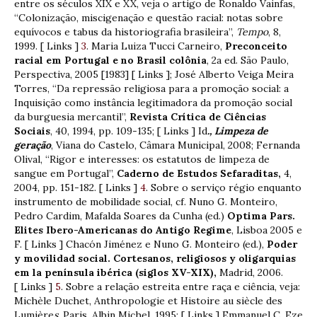
entre os séculos XIX e XX, veja o artigo de Ronaldo Vainfas,
“Colonização, miscigenação e questão racial: notas sobre
equívocos e tabus da historiografia brasileira”,
Tempo
, 8,
1999. [ Links ]
3
. Maria Luiza Tucci Carneiro,
Preconceito
racial em Portugal e no Brasil colônia
, 2a ed. São Paulo,
Perspectiva, 2005 [1983] [ Links ]; José Alberto Veiga Meira
Torres, “Da repressão religiosa para a promoção social: a
Inquisição como instância legitimadora da promoção social
da burguesia mercantil”,
Revista Crítica de Ciências
Sociais
, 40, 1994, pp. 109-135; [ Links ] Id
., Limpeza de
geração
, Viana do Castelo, Câmara Municipal, 2008; Fernanda
Olival, “Rigor e interesses: os estatutos de limpeza de
sangue em Portugal”,
Caderno de Estudos Sefaraditas,
4,
2004, pp. 151-182. [ Links ]
4
. Sobre o serviço régio enquanto
instrumento de mobilidade social, cf. Nuno G. Monteiro,
Pedro Cardim, Mafalda Soares da Cunha (ed.)
Optima Pars.
Elites Ibero-Americanas do Antigo Regime
, Lisboa 2005 e
F. [ Links ] Chacón Jiménez e Nuno G. Monteiro (ed.),
Poder
y movilidad social. Cortesanos, religiosos y oligarquias
em la península ibérica (siglos XV-XIX),
Madrid, 2006.
[ Links ]
5
. Sobre a relação estreita entre raça e ciência, veja:
Michèle Duchet, Anthropologie et Histoire au siècle des
Lumière
s
, Paris, Albin Michel, 1995; [ Links ] Emmanuel C. Eze