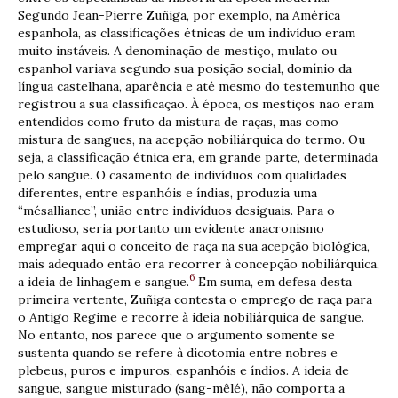
Segundo Jean-Pierre Zuñiga, por exemplo, na América
espanhola, as classificações étnicas de um indivíduo eram
muito instáveis. A denominação de mestiço, mulato ou
espanhol variava segundo sua posição social, domínio da
língua castelhana, aparência e até mesmo do testemunho que
registrou a sua classificação. À época, os mestiços não eram
entendidos como fruto da mistura de raças, mas como
mistura de sangues, na acepção nobiliárquica do termo. Ou
seja, a classificação étnica era, em grande parte, determinada
pelo sangue. O casamento de indivíduos com qualidades
diferentes, entre espanhóis e índias, produzia uma
“mésalliance”, união entre indivíduos desiguais. Para o
estudioso, seria portanto um evidente anacronismo
empregar aqui o conceito de raça na sua acepção biológica,
mais adequado então era recorrer à concepção nobiliárquica,
6
a ideia de linhagem e sangue.
Em suma, em defesa desta
primeira vertente, Zuñiga contesta o emprego de raça para
o Antigo Regime e recorre à ideia nobiliárquica de sangue.
No entanto, nos parece que o argumento somente se
sustenta quando se refere à dicotomia entre nobres e
plebeus, puros e impuros, espanhóis e índios. A ideia de
sangue, sangue misturado (sang-mêlé), não comporta a