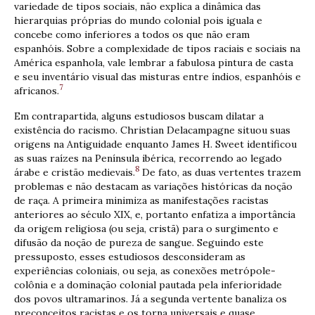
variedade de tipos sociais, não explica a dinâmica das
hierarquias próprias do mundo colonial pois iguala e
concebe como inferiores a todos os que não eram
espanhóis. Sobre a complexidade de tipos raciais e sociais na
América espanhola, vale lembrar a fabulosa pintura de casta
e seu inventário visual das misturas entre índios, espanhóis e
7
africanos.
Em contrapartida, alguns estudiosos buscam dilatar a
existência do racismo. Christian Delacampagne situou suas
origens na Antiguidade enquanto James H. Sweet identificou
as suas raízes na Península ibérica, recorrendo ao legado
8
árabe e cristão medievais.
De fato, as duas vertentes trazem
problemas e não destacam as variações históricas da noção
de raça. A primeira minimiza as manifestações racistas
anteriores ao século XIX, e, portanto enfatiza a importância
da origem religiosa (ou seja, cristã) para o surgimento e
difusão da noção de pureza de sangue. Seguindo este
pressuposto, esses estudiosos desconsideram as
experiências coloniais, ou seja, as conexões metrópole-
colônia e a dominação colonial pautada pela inferioridade
dos povos ultramarinos. Já a segunda vertente banaliza os
preconceitos racistas e os torna universais e quase