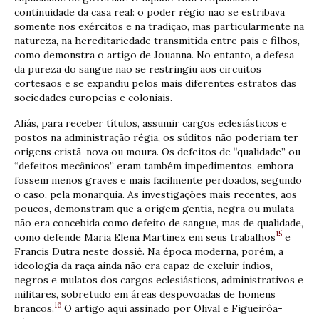
continuidade da casa real: o poder régio não se estribava
somente nos exércitos e na tradição, mas particularmente na
natureza, na hereditariedade transmitida entre pais e filhos,
como demonstra o artigo de Jouanna. No entanto, a defesa
da pureza do sangue não se restringiu aos circuitos
cortesãos e se expandiu pelos mais diferentes estratos das
sociedades europeias e coloniais.
Aliás, para receber títulos, assumir cargos eclesiásticos e
postos na administração régia, os súditos não poderiam ter
origens cristã-nova ou moura. Os defeitos de “qualidade” ou
“defeitos mecânicos” eram também impedimentos, embora
fossem menos graves e mais facilmente perdoados, segundo
o caso, pela monarquia. As investigações mais recentes, aos
poucos, demonstram que a origem gentia, negra ou mulata
não era concebida como defeito de sangue, mas de qualidade,
15
como defende Maria Elena Martinez em seus trabalhos
e
Francis Dutra neste dossiê. Na época moderna, porém, a
ideologia da raça ainda não era capaz de excluir índios,
negros e mulatos dos cargos eclesiásticos, administrativos e
militares, sobretudo em áreas despovoadas de homens
16
brancos.
O artigo aqui assinado por Olival e Figueirôa-