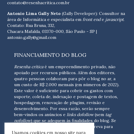
contato@resenhacritica.com.br
Antonio Lima Gally Neto
(Gally Developer): Consultor na
área de Informática e especialista em
front end
e
javascript
.
Contato: Rua Bruna, 332,
Chacara Mafalda, 03370-000, São Paulo - SP |
antonio.gally@gmail.com
FINANCIAMENTO DO BLOG
Resenha crítica
é um empreendimento privado, não
apoiado por recursos públicos. Além dos editores,
quatro pessoas colaboram para pôr o blog no ar, a
um custo de R$ 2.000 mensais (em números de 2022).
Este valor é suficiente para cobrir os gastos com
suporte, coleta de, indexação e postagem de textos,
hospedagem, renovação de plugins, revisão e
desenvolvimento.
Por essa razão, serão sempre
bem-vindos os anúncios e
links dofollow
(sem
tag
nofollow
) que se adequem às finalidades do blog. Se
você está interessado em colaborar,
escreva para
Usamos cookies em nosso site para
nós
(contato@resenhacritica.com.br)