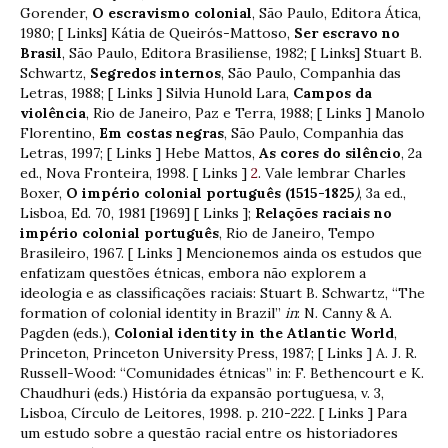
Gorender,
O escravismo colonial
, São Paulo, Editora Ática,
1980; [ Links] Kátia de Queirós-Mattoso,
Ser escravo no
Brasil
, São Paulo, Editora Brasiliense, 1982; [ Links] Stuart B.
Schwartz,
Segredos internos
, São Paulo, Companhia das
Letras, 1988; [ Links ] Silvia Hunold Lara,
Campos da
violência
, Rio de Janeiro, Paz e Terra, 1988; [ Links ] Manolo
Florentino,
Em costas negras
, São Paulo, Companhia das
Letras, 1997; [ Links ] Hebe Mattos,
As cores do silêncio
, 2a
ed., Nova Fronteira, 1998. [ Links ]
2
. Vale lembrar Charles
Boxer,
O império colonial português (1515-1825
)
, 3a ed.,
Lisboa, Ed. 70, 1981 [1969] [ Links ];
Relações raciais no
império colonial português
, Rio de Janeiro, Tempo
Brasileiro, 1967. [ Links ] Mencionemos ainda os estudos que
enfatizam questões étnicas, embora não explorem a
ideologia e as classificações raciais: Stuart B. Schwartz, “The
formation of colonial identity in Brazil”
in
: N. Canny & A.
Pagden (eds.),
Colonial identity in the Atlantic World
,
Princeton, Princeton University Press, 1987; [ Links ] A. J. R.
Russell-Wood: “Comunidades étnicas” in: F. Bethencourt e K.
Chaudhuri (eds.) História da expansão portuguesa, v. 3,
Lisboa, Círculo de Leitores, 1998. p. 210-222. [ Links ] Para
um estudo sobre a questão racial entre os historiadores