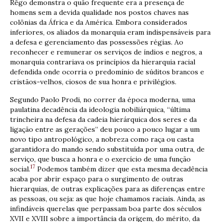
Rêgo demonstra o quão frequente era a presença de
homens sem a devida qualidade nos postos chaves nas
colônias da África e da América. Embora considerados
inferiores, os aliados da monarquia eram indispensáveis para
a defesa e gerenciamento das possessões régias. Ao
reconhecer e remunerar os serviços de índios e negros, a
monarquia contrariava os princípios da hierarquia racial
defendida onde ocorria o predomínio de súditos brancos e
cristãos-velhos, ciosos de sua honra e privilégios.
Segundo Paolo Prodi, no correr da época moderna, uma
paulatina decadência da ideologia nobiliárquica, “última
trincheira na defesa da cadeia hierárquica dos seres e da
ligação entre as gerações” deu pouco a pouco lugar a um
novo tipo antropológico, a nobreza como raça ou casta
garantidora do mando sendo substituída por uma outra, de
serviço, que busca a honra e o exercício de uma função
17
social.
Podemos também dizer que esta mesma decadência
acaba por abrir espaço para o surgimento de outras
hierarquias, de outras explicações para as diferenças entre
as pessoas, ou seja: as que hoje chamamos raciais. Ainda, as
infindáveis querelas que perpassam boa parte dos séculos
XVII e XVIII sobre a importância da origem, do mérito, da