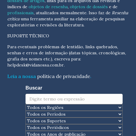
dossiês de artigos
, links para os arquivos das revistas e
índices de
objetos de resenha
,
objetos de dossiês
e de
profissionais
, atualizados
mensalmente
. Isso faz de
Resenha
crítica
uma ferramenta auxiliar na elaboração de pesquisas
exploratórias e revisões da literatura.
SUPORTE TÉCNICO
Para eventuais problemas de lentidão, links quebrados,
senhas e erros de informação (datas tópicas, cronológicas,
grafia dos nomes etc.), escreva para:
helpdesk@vidanossa.com.br
.
Leia a nossa
política de privacidade
.
Buscar