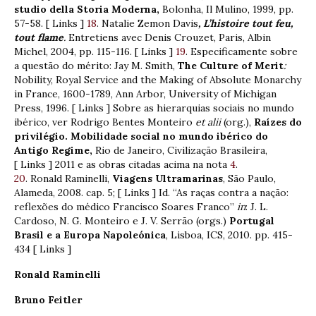
studio della Storia
Moderna,
Bolonha, Il Mulino, 1999, pp.
57-58. [ Links ]
18
. Natalie Zemon Davis
, L’histoire tout feu,
tout flame
.
Entretiens avec Denis Crouzet, Paris, Albin
Michel, 2004, pp. 115-116. [ Links ]
19
. Especificamente sobre
a questão do mérito: Jay M. Smith,
The Culture of Merit
:
Nobility, Royal Service and the Making of Absolute Monarchy
in France, 1600-1789, Ann Arbor, University of Michigan
Press, 1996. [ Links ] Sobre as hierarquias sociais no mundo
ibérico, ver Rodrigo Bentes Monteiro
et alii
(org.),
Raízes do
privilégio. Mobilidade social no mundo ibérico do
Antigo Regime,
Rio de Janeiro, Civilização Brasileira,
[ Links ] 2011 e as obras citadas acima na nota
4
.
20
. Ronald Raminelli,
Viagens Ultramarinas
, São Paulo,
Alameda, 2008. cap. 5; [ Links ] Id. “As raças contra a nação:
reflexões do médico Francisco Soares Franco”
in
: J. L.
Cardoso, N. G. Monteiro e J. V. Serrão (orgs.)
Portugal
Brasil e a Europa Napoleónica
, Lisboa, ICS, 2010. pp. 415-
434 [ Links ]
Ronald Raminelli
Bruno Feitler