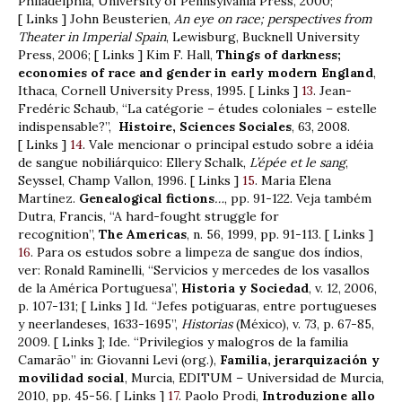
Philadelphia, University of Pennsylvania Press, 2000;
[ Links ] John Beusterien,
An eye on race; perspectives from
Theater in Imperial Spain
, Lewisburg, Bucknell University
Press, 2006; [ Links ] Kim F. Hall,
Things of darkness;
economies of race and gender in early modern England
,
Ithaca, Cornell University Press, 1995. [ Links ]
13
. Jean-
Fredéric Schaub, “La catégorie – études coloniales – estelle
indispensable?”,
Histoire, Sciences Sociales
, 63, 2008.
[ Links ]
14
. Vale mencionar o principal estudo sobre a idéia
de sangue nobiliárquico: Ellery Schalk,
L’épée et le sang
,
Seyssel, Champ Vallon, 1996. [ Links ]
15
. Maria Elena
Martínez.
Genealogical fictions
…
, pp. 91-122. Veja também
Dutra, Francis, “A hard-fought struggle for
recognition”,
The Americas
, n. 56, 1999, pp. 91-113. [ Links ]
16
. Para os estudos sobre a limpeza de sangue dos índios,
ver: Ronald Raminelli, “Servicios y mercedes de los vasallos
de la América Portuguesa”,
Historia y Sociedad
, v. 12, 2006,
p. 107-131; [ Links ] Id. “Jefes potiguaras, entre portugueses
y neerlandeses, 1633-1695”,
Historias
(México), v. 73, p. 67-85,
2009. [ Links ]; Ide. “Privilegios y malogros de la familia
Camarão” in: Giovanni Levi (org.),
Familia, jerarquización y
movilidad social
, Murcia, EDITUM – Universidad de Murcia,
2010, pp. 45-56. [ Links ]
17
. Paolo Prodi,
Introduzione allo