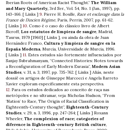
Iberian Roots of American Racist Thought.”
The William
and Mary Quarterly,
3rd Ser., Vol. 54, No. 1 (Jan., 1997), pp.
143–166. [ Links ]
9
. Pierre H. Boulle,
Race et esclavage dans la
France de l’Ancien Régime
, Paris, Perrin, 2007, pp. 61-62.
[ Links ]
10
. Como é o caso do clássico livro de Albert
Sicroff,
Los estatutos de limpieza de sangre
, Madrid,
Taurus, 1979 [1960] [ Links ], ou ainda da obra de Juan
Hernández Franco,
Cultura y limpieza de sangre en la
España Moderna
, Murcia, Universidade de Murcia, 1996.
[ Links ]
11
. Estes estudos são fortemente influenciados por
Sanjay Subrahmanyam, “Connected Histories: Notes towards
a Reconfiguration of Early Modern Eurasia”,
Modern Asian
Studies
, v. 31, n. 3, 1997, pp. 735-762. [ Links ] Aliás, neste
dossiê os artigos de Giuseppe Marcocci e Angela Barreto
Xavier exploram especificamente esta perspectiva.
12
. Para os estudos dedicados ao conceito de raça nas
metrópoles e no ultramar, veja: Nicholas Hudson, “From
‘Nation’ to Race, The Origin of Racial Classification in
Eighteenth-Century thought”,
Eighteenth-Century
Studies
, v. 29, n. 3, 1996, pp. 247-264; [ Links ] Roxann
Wheeler,
The complexion of race; categories of
diference in Eighteenth-century British culture
,