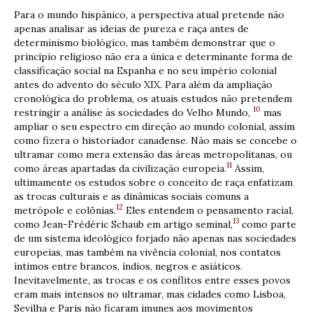
Para o mundo hispânico, a perspectiva atual pretende não
apenas analisar as ideias de pureza e raça antes de
determinismo biológico, mas também demonstrar que o
princípio religioso não era a única e determinante forma de
classificação social na Espanha e no seu império colonial
antes do advento do século XIX. Para além da ampliação
cronológica do problema, os atuais estudos não pretendem
10
restringir a análise às sociedades do Velho Mundo,
mas
ampliar o seu espectro em direção ao mundo colonial, assim
como fizera o historiador canadense. Não mais se concebe o
ultramar como mera extensão das áreas metropolitanas, ou
11
como áreas apartadas da civilização europeia.
Assim,
ultimamente os estudos sobre o conceito de raça enfatizam
as trocas culturais e as dinâmicas sociais comuns a
12
metrópole e colônias.
Eles entendem o pensamento racial,
13
como Jean-Frédéric Schaub em artigo seminal,
como parte
de um sistema ideológico forjado não apenas nas sociedades
europeias, mas também na vivência colonial, nos contatos
íntimos entre brancos, índios, negros e asiáticos.
Inevitavelmente, as trocas e os conflitos entre esses povos
eram mais intensos no ultramar, mas cidades como Lisboa,
Sevilha e Paris não ficaram imunes aos movimentos