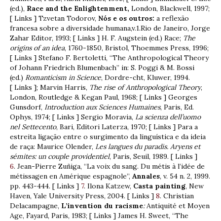
(ed.),
Race and the Enlightenment,
London, Blackwell, 1997;
[ Links ] Tzvetan Todorov,
Nós e os outros:
a reflexão
francesa sobre a diversidade humana,v.1.Rio de Janeiro, Jorge
Zahar Editor, 1993; [ Links ] H. F. Augstein (ed.) Race;
The
origins of an idea
, 1760-1850, Bristol, Thoemmes Press, 1996;
[ Links ] Stefano F. Bertoletti, “The Anthropological Theory
of Johann Friedrich Blumenbach” in: S. Poggi & M. Bossi
(ed.)
Romanticism in Science
, Dordre-cht, Kluwer, 1994.
[ Links ]; Marvin Harris,
The rise of Anthropological Theory
,
London, Routledge & Kegan Paul, 1968; [ Links ] Georges
Gunsdorf,
Introduction aux Sciences Humaines
, Paris, Ed.
Ophys, 1974; [ Links ] Sergio Moravia,
La scienza dell’uomo
nel Settecento
, Bari, Editori Laterza, 1970; [ Links ] Para a
estreita ligação entre o surgimento da linguística e da ideia
de raça: Maurice Olender,
Les langues du paradis. Aryens et
sémites: un couple providentiel
, Paris, Seuil, 1989. [ Links ]
6
. Jean-Pierre Zuñiga, “La voix du sang. Du métis à l’idée de
métissagen en Amérique espagnole”,
Annales
, v. 54 n. 2, 1999.
pp. 443-444. [ Links ]
7
. Ilona Katzew,
Casta painting
, New
Haven, Yale University Press, 2004. [ Links ]
8
. Christian
Delacampagne,
L’invention du racisme
:
Antiquité et Moyen
Age, Fayard, Paris, 1983; [ Links ] James H. Sweet, “The