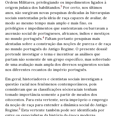
Ordens Militares, privilegiando os impedimentos ligados à
3
origem judaica dos habilitandos.
Por certo, nos últimos
anos, não surgiram novas pesquisas dedicadas às hierarquias
sociais sustentadas pela ideia de raça capazes de avaliar, de
modo ao mesmo tempo mais amplo e mais fino, os
privilégios e impedimentos que sustentavam ou barravam a
ascensão social de portugueses, africanos, índios e mestiços
4
no mundo português.
Faltam portanto pesquisas mais
alentadas sobre a construção das noções de pureza e de raça
no mundo português do Antigo Regime. O presente dossiê
pretende investigar o tema e incentivar as análises que
partam não somente de um grupo específico, mas sobretudo
de uma avaliação mais ampla dos diversos segmentos sociais
nos diferentes recantos do império português.
Em geral, historiadores e cientistas sociais investigam a
questão racial nos fenômenos contemporâneos, pois
consideram que as classificações sócioraciais tenham
tomado importância somente a partir de meados dos
oitocentos. Para esta vertente, seria impróprio o emprego
da noção de raça para entender a dinâmica social do Antigo
5
Regime.
Esta vertente também pode ser identificada por
entre os especialistas da história da época moderna.