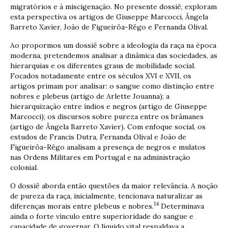
migratórios e à miscigenação. No presente dossiê, exploram
esta perspectiva os artigos de Giuseppe Marcocci, Ângela
Barreto Xavier, João de Figueirôa-Rêgo e Fernanda Olival.
Ao propormos um dossiê sobre a ideologia da raça na época
moderna, pretendemos analisar a dinâmica das sociedades, as
hierarquias e os diferentes graus de mobilidade social.
Focados notadamente entre os séculos XVI e XVII, os
artigos primam por analisar: o sangue como distinção entre
nobres e plebeus (artigo de Arlette Jouanna); a
hierarquização entre índios e negros (artigo de Giuseppe
Marcocci); os discursos sobre pureza entre os brâmanes
(artigo de Ângela Barreto Xavier). Com enfoque social, os
estudos de Francis Dutra, Fernanda Olival e João de
Figueirôa-Rêgo analisam a presença de negros e mulatos
nas Ordens Militares em Portugal e na administração
colonial.
O dossiê aborda então questões da maior relevância. A noção
de pureza da raça, inicialmente, tencionava naturalizar as
14
diferenças morais entre plebeus e nobres.
Determinava
ainda o forte vínculo entre superioridade do sangue e
capacidade de governar. O líquido vital respaldava a