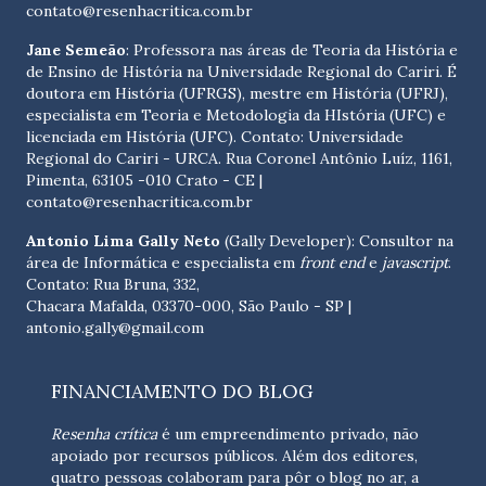
contato@resenhacritica.com.br
Jane Semeão
: Professora nas áreas de Teoria da História e
de Ensino de História na Universidade Regional do Cariri. É
doutora em História (UFRGS), mestre em História (UFRJ),
especialista em Teoria e Metodologia da HIstória (UFC) e
licenciada em História (UFC). Contato:
Universidade
Regional do Cariri - URCA. Rua Coronel Antônio Luíz, 1161,
Pimenta, 63105 -010 Crato - CE
|
contato@resenhacritica.com.br
Antonio Lima Gally Neto
(Gally Developer): Consultor na
área de Informática e especialista em
front end
e
javascript
.
Contato: Rua Bruna, 332,
Chacara Mafalda, 03370-000, São Paulo - SP |
antonio.gally@gmail.com
FINANCIAMENTO DO BLOG
Resenha crítica
é um empreendimento privado, não
apoiado por recursos públicos. Além dos editores,
quatro pessoas colaboram para pôr o blog no ar, a