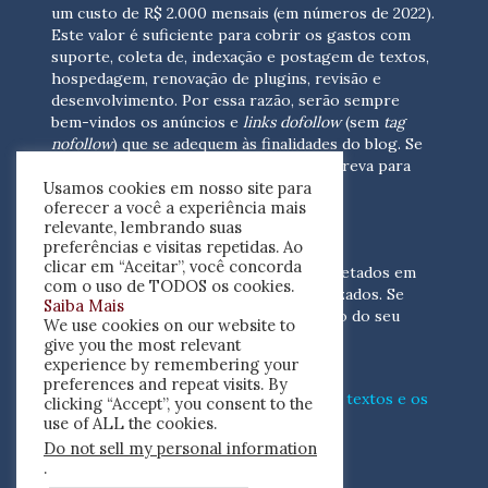
um custo de R$ 2.000 mensais (em números de 2022).
Este valor é suficiente para cobrir os gastos com
suporte, coleta de, indexação e postagem de textos,
hospedagem, renovação de plugins, revisão e
desenvolvimento.
Por essa razão, serão sempre
bem-vindos os anúncios e
links dofollow
(sem
tag
nofollow
) que se adequem às finalidades do blog. Se
você está interessado em colaborar,
escreva para
Usamos cookies em nosso site para
nós
(contato@resenhacritica.com.br)
oferecer a você a experiência mais
relevante, lembrando suas
FONTES E ACERVO
preferências e visitas repetidas. Ao
clicar em “Aceitar”, você concorda
As resenhas, dossiês e sumários são coletados em
com o uso de TODOS os cookies.
periódicos acadêmicos e sites especializados. Se
Saiba Mais
você tem interesse em divulgar o acervo do seu
We use cookies on our website to
periódico, escreva para nós
give you the most relevant
(contato@resenhacritica.com.br)
experience by remembering your
preferences and repeat visits. By
Conheça o
modo
como processamos os textos e os
clicking “Accept”, you consent to the
índices
disponibilizados neste blog.
use of ALL the cookies.
Do not sell my personal information
ISSN 2764-0302
.