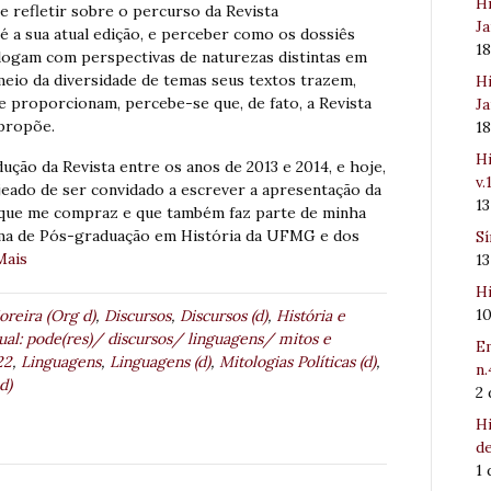
Hi
e refletir sobre o percurso da Revista
Ja
 a sua atual edição, e perceber como os dossiês
1
alogam com perspectivas de naturezas distintas em
meio da diversidade de temas seus textos trazem,
Hi
ue proporcionam, percebe-se que, de fato, a Revista
Ja
propõe.
1
Hi
ção da Revista entre os anos de 2013 e 2014, e hoje,
v.
jeado de ser convidado a escrever a apresentação da
1
ê que me compraz e que também faz parte de minha
ama de Pós-graduação em História da UFMG e dos
Sí
Mais
1
Hi
1
eira (Org d)
,
Discursos
,
Discursos (d)
,
História e
sual: pode(res)/ discursos/ linguagens/ mitos e
Em
22
,
Linguagens
,
Linguagens (d)
,
Mitologias Políticas (d)
,
n.
d)
2
Hi
de
1