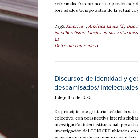
reformulación entonces no pueden ser d
formulados tiempo antes de la actual co
Tags:
América -
,
América Latina (d)
,
Discu
Neoliberalismo: Linajes cursos y discursos
21
Deixe um comentário
Discursos de identidad y geo
descamisados/ intelectuales
1 de julho de 2020
En principio, me gustaría señalar la sat
colectivo, con perspectiva interdiscipli
investigación interinstitucional que artic
investigación del CONICET ubicados en e
enunciación periférico que ya nos interp