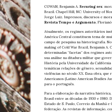
COWAN, Benjamin A.
Securing sex
: mor
Brazil. Chapel Hill, NC: University of N
Jorge Luiz. Impressos, discursos e moral
Revista Tempo e Argumento
, Florianó
Atualmente, os regimes autoritários ins
América Central constituem tema de muita
campo de pesquisa na historiografia. No 
making of Cold War Brazil, Benjamin A.
determinadas “facetas” dos regimes autor
sua análise na ditadura militar que gove
História pela Universidade da Califórni
temáticas relações de gênero, sexualida
violências no século XX. Essa obra, que
Americanos (Latino American Studies Ass
para o português.
Para a elaboração da narrativa histórica
Brasil entre as décadas de 1930 e 1980.
Estado de S. Paulo, Correio da Manhã e 
federação. As revistas de informação, co