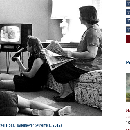
P
Hi
Ja
1
fael Rosa Hagemeyer (Autêntica, 2012)