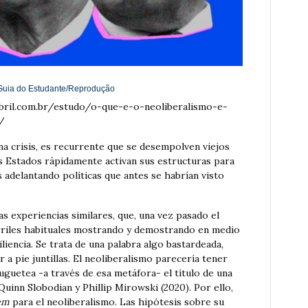
/Guia do Estudante/Reprodução
abril.com.br/estudo/o-que-e-o-neoliberalismo-e-
/
a crisis, es recurrente que se desempolven viejos
os Estados rápidamente activan sus estructuras para
s adelantando políticas que antes se habrían visto
experiencias similares, que, una vez pasado el
arriles habituales mostrando y demostrando en medio
liencia. Se trata de una palabra algo bastardeada,
 a pie juntillas. El neoliberalismo parecería tener
juguetea -a través de esa metáfora- el título de una
uinn Slobodian y Phillip Mirowski (2020). Por ello,
iem
para el neoliberalismo. Las hipótesis sobre su