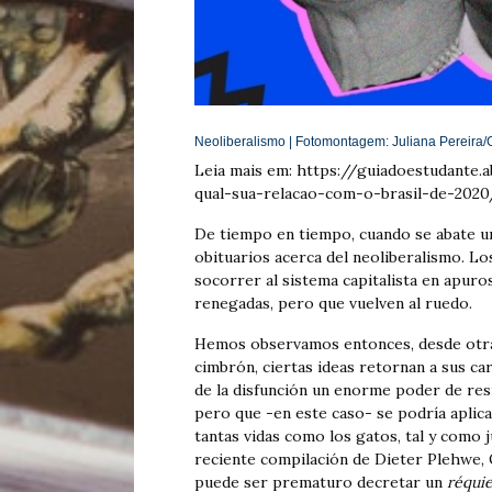
Neoliberalismo | Fotomontagem:
Juliana Pereira
Leia mais em: https://guiadoestudante.
qual-sua-relacao-com-o-brasil-de-2020
De tiempo en tiempo, cuando se abate un
obituarios acerca del neoliberalismo. L
socorrer al sistema capitalista en apuro
renegadas, pero que vuelven al ruedo.
Hemos observamos entonces, desde otras 
cimbrón, ciertas ideas retornan a sus c
de la disfunción un enorme poder de resi
pero que -en este caso- se podría aplicar
tantas vidas como los gatos, tal y como 
reciente compilación de Dieter Plehwe, Q
puede ser prematuro decretar un
réqu