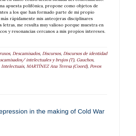
una apuesta polifónica, propone como objetos de
entes a los que han formado parte de mi propio
o más rápidamente mis anteojeras disciplinares
s letras, me resulta muy valioso porque muestra en
ecos y resonancias cercanos a mis propios intereses.
ruxos
,
Descamisados
,
Discursos
,
Discursos de identidad
scamisados/ intelectuales y brujos (T)
,
Gauchos
,
,
Intelectuais
,
MARTÍNEZ Ana Teresa (Coord)
,
Povos
repression in the making of Cold War