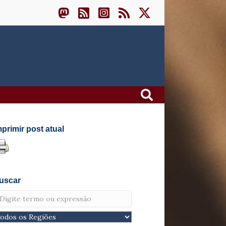
mprimir post atual
uscar