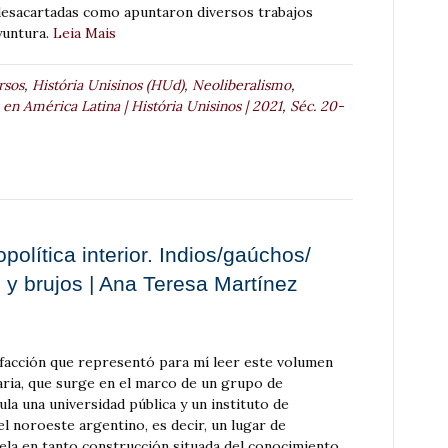
esacartadas como apuntaron diversos trabajos
yuntura.
Leia Mais
rsos
,
História Unisinos (HUd)
,
Neoliberalismo
,
 en América Latina | História Unisinos | 2021
,
Séc. 20-
política interior. Indios/gaúchos/
 y brujos | Ana Teresa Martínez
isfacción que representó para mí leer este volumen
naria, que surge en el marco de un grupo de
ula una universidad pública y un instituto de
l noroeste argentino, es decir, un lugar de
ela en tanto construcción situada del conocimiento.