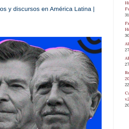
Hi
os y discursos en América Latina |
Fu
31
Fr
Hi
3
Al
27
Al
27
Re
20
22
Ca
v.
2