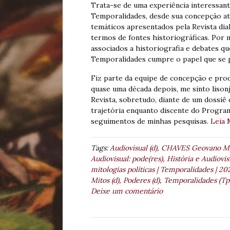
Trata-se de uma experiência interessant
Temporalidades, desde sua concepção até
temáticos apresentados pela Revista di
termos de fontes historiográficas. Por 
associados a historiografia e debates q
Temporalidades cumpre o papel que se 
Fiz parte da equipe de concepção e produ
quase uma década depois, me sinto lison
Revista, sobretudo, diante de um dossi
trajetória enquanto discente do Progr
seguimentos de minhas pesquisas.
Leia 
Tags:
Audiovisual (d)
,
CHAVES Geovano Mor
Audiovisual: pode(res)
,
História e Audiovi
mitologias políticas | Temporalidades | 20
Mitos (d)
,
Poderes (d)
,
Temporalidades (Tp
Deixe um comentário