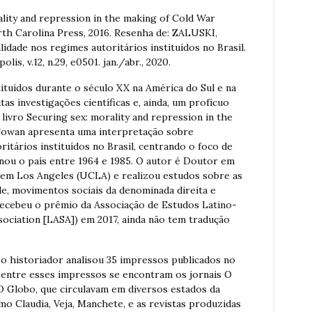
ality and repression in the making of Cold War
orth Carolina Press, 2016. Resenha de: ZALUSKI,
idade nos regimes autoritários instituídos no Brasil.
polis, v.12, n.29, e0501. jan./abr., 2020.
tituídos durante o século XX na América do Sul e na
s investigações científicas e, ainda, um profícuo
livro Securing sex: morality and repression in the
 Cowan apresenta uma interpretação sobre
itários instituídos no Brasil, centrando o foco de
rnou o país entre 1964 e 1985. O autor é Doutor em
a em Los Angeles (UCLA) e realizou estudos sobre as
de, movimentos sociais da denominada direita e
 recebeu o prêmio da Associação de Estudos Latino-
ociation [LASA]) em 2017, ainda não tem tradução
, o historiador analisou 35 impressos publicados no
 Dentre esses impressos se encontram os jornais O
O Globo, que circulavam em diversos estados da
mo Claudia, Veja, Manchete, e as revistas produzidas