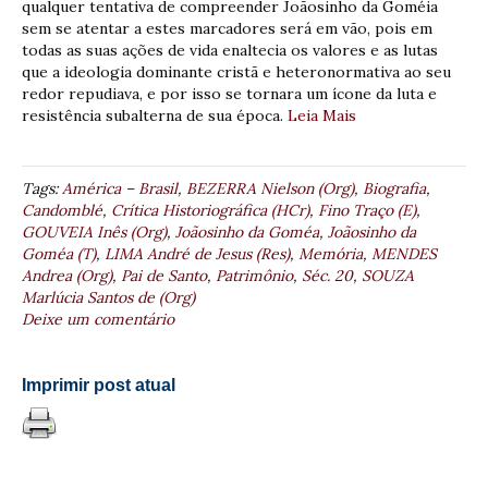
qualquer tentativa de compreender Joãosinho da Goméia
sem se atentar a estes marcadores será em vão, pois em
todas as suas ações de vida enaltecia os valores e as lutas
que a ideologia dominante cristã e heteronormativa ao seu
redor repudiava, e por isso se tornara um ícone da luta e
resistência subalterna de sua época.
Leia Mais
Tags:
América – Brasil
,
BEZERRA Nielson (Org)
,
Biografia
,
Candomblé
,
Crítica Historiográfica (HCr)
,
Fino Traço (E)
,
GOUVEIA Inês (Org)
,
Joãosinho da Goméa
,
Joãosinho da
Goméa (T)
,
LIMA André de Jesus (Res)
,
Memória
,
MENDES
Andrea (Org)
,
Pai de Santo
,
Patrimônio
,
Séc. 20
,
SOUZA
Marlúcia Santos de (Org)
Deixe um comentário
Imprimir post atual