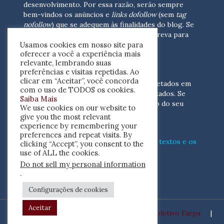
desenvolvimento.
Por essa razão, serão sempre
bem-vindos os anúncios e
links dofollow
(sem
tag
nofollow
) que se adequem às finalidades do blog. Se
você está interessado em colaborar,
escreva para
Usamos cookies em nosso site para
nós
(contato@resenhacritica.com.br)
oferecer a você a experiência mais
relevante, lembrando suas
FONTES E ACERVO
preferências e visitas repetidas. Ao
clicar em “Aceitar”, você concorda
As resenhas, dossiês e sumários são coletados em
com o uso de TODOS os cookies.
periódicos acadêmicos e sites especializados. Se
Saiba Mais
você tem interesse em divulgar o acervo do seu
We use cookies on our website to
periódico, escreva para nós
give you the most relevant
(contato@resenhacritica.com.br)
experience by remembering your
preferences and repeat visits. By
Conheça o
modo
como processamos os textos e os
clicking “Accept”, you consent to the
índices
disponibilizados neste blog.
use of ALL the cookies.
Do not sell my personal information
ISSN 2764-0302
.
Configurações de cookies
Aceitar
Desenvolvido por
Coletivo Farpa
|