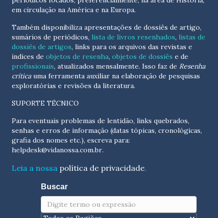
periódicos focados, preferencialmente, na área de História,
em circulação na América e na Europa.
Também disponibiliza apresentações de dossiês de artigo,
sumários de periódicos,
lista de livros resenhados
,
listas de
dossiês de artigos
, links para os arquivos das revistas e
índices de
objetos de resenha
,
objetos de dossiês
e de
profissionais
, atualizados
mensalmente
. Isso faz de
Resenha
crítica
uma ferramenta auxiliar na elaboração de pesquisas
exploratórias e revisões da literatura.
SUPORTE TÉCNICO
Para eventuais problemas de lentidão, links quebrados,
senhas e erros de informação (datas tópicas, cronológicas,
grafia dos nomes etc.), escreva para:
helpdesk@vidanossa.com.br
.
Leia a nossa
política de privacidade
.
Buscar