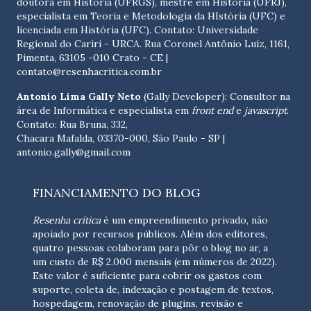
doutora em História (UFRGS), mestre em História (UFRJ),
especialista em Teoria e Metodologia da HIstória (UFC) e
licenciada em História (UFC). Contato:
Universidade
Regional do Cariri - URCA. Rua Coronel Antônio Luíz, 1161,
Pimenta, 63105 -010 Crato - CE
|
contato@resenhacritica.com.br
Antonio Lima Gally Neto
(Gally Developer): Consultor na
área de Informática e especialista em
front end
e
javascript
.
Contato: Rua Bruna, 332,
Chacara Mafalda, 03370-000, São Paulo - SP |
antonio.gally@gmail.com
FINANCIAMENTO DO BLOG
Resenha crítica
é um empreendimento privado, não
apoiado por recursos públicos. Além dos editores,
quatro pessoas colaboram para pôr o blog no ar, a
um custo de R$ 2.000 mensais (em números de 2022).
Este valor é suficiente para cobrir os gastos com
suporte, coleta de, indexação e postagem de textos,
hospedagem, renovação de plugins, revisão e