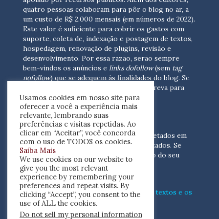
quatro pessoas colaboram para pôr o blog no ar, a
um custo de R$ 2.000 mensais (em números de 2022).
Este valor é suficiente para cobrir os gastos com
suporte, coleta de, indexação e postagem de textos,
hospedagem, renovação de plugins, revisão e
desenvolvimento.
Por essa razão, serão sempre
bem-vindos os anúncios e
links dofollow
(sem
tag
nofollow
) que se adequem às finalidades do blog. Se
você está interessado em colaborar,
escreva para
Usamos cookies em nosso site para
nós
(contato@resenhacritica.com.br)
oferecer a você a experiência mais
relevante, lembrando suas
FONTES E ACERVO
preferências e visitas repetidas. Ao
clicar em “Aceitar”, você concorda
As resenhas, dossiês e sumários são coletados em
com o uso de TODOS os cookies.
periódicos acadêmicos e sites especializados. Se
Saiba Mais
você tem interesse em divulgar o acervo do seu
We use cookies on our website to
periódico, escreva para nós
give you the most relevant
(contato@resenhacritica.com.br)
experience by remembering your
preferences and repeat visits. By
Conheça o
modo
como processamos os textos e os
clicking “Accept”, you consent to the
índices
disponibilizados neste blog.
use of ALL the cookies.
Do not sell my personal information