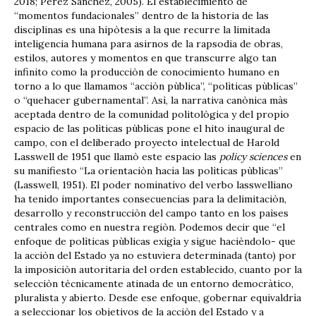
2018; Pèrez Sànchez, 2005). El establecimiento de
“momentos fundacionales” dentro de la historia de las
disciplinas es una hipòtesis a la que recurre la limitada
inteligencia humana para asirnos de la rapsodia de obras,
estilos, autores y momentos en que transcurre algo tan
infinito como la producciòn de conocimiento humano en
torno a lo que llamamos “acciòn pùblica”, “polìticas pùblicas”
o “quehacer gubernamental”. Asì, la narrativa canònica màs
aceptada dentro de la comunidad politològica y del propio
espacio de las polìticas pùblicas pone el hito inaugural de
campo, con el deliberado proyecto intelectual de Harold
Lasswell de 1951 que llamò este espacio las
policy sciences
en
su manifiesto “La orientaciòn hacia las polìticas pùblicas”
(Lasswell, 1951). El poder nominativo del verbo lasswelliano
ha tenido importantes consecuencias para la delimitaciòn,
desarrollo y reconstrucciòn del campo tanto en los paìses
centrales como en nuestra regiòn. Podemos decir que “el
enfoque de polìticas pùblicas exigìa y sigue hacièndolo- que
la acciòn del Estado ya no estuviera determinada (tanto) por
la imposiciòn autoritaria del orden establecido, cuanto por la
selecciòn tècnicamente atinada de un entorno democràtico,
pluralista y abierto. Desde ese enfoque, gobernar equivaldrìa
a seleccionar los objetivos de la acciòn del Estado y a