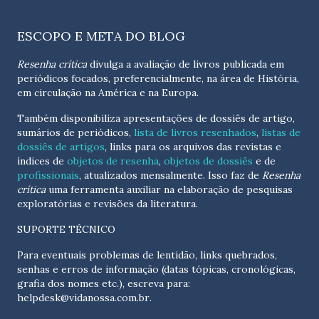
ESCOPO E META DO BLOG
Resenha crítica
divulga a avaliação de livros publicada em
periódicos focados, preferencialmente, na área de História,
em circulação na América e na Europa.
Também disponibiliza apresentações de dossiês de artigo,
sumários de periódicos,
lista de livros resenhados
,
listas de
dossiês de artigos
, links para os arquivos das revistas e
índices de
objetos de resenha
,
objetos de dossiês
e de
profissionais
, atualizados
mensalmente
. Isso faz de
Resenha
crítica
uma ferramenta auxiliar na elaboração de pesquisas
exploratórias e revisões da literatura.
SUPORTE TÉCNICO
Para eventuais problemas de lentidão, links quebrados,
senhas e erros de informação (datas tópicas, cronológicas,
grafia dos nomes etc.), escreva para:
helpdesk@vidanossa.com.br
.