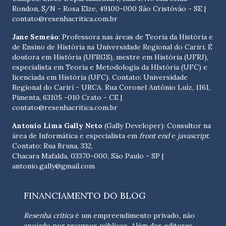
Rondon, S/N - Rosa Elze, 49100-000 São Cristóvão - SE
|
contato@resenhacritica.com.br
Jane Semeão
: Professora nas áreas de Teoria da História e
de Ensino de História na Universidade Regional do Cariri. É
doutora em História (UFRGS), mestre em História (UFRJ),
especialista em Teoria e Metodologia da HIstória (UFC) e
licenciada em História (UFC). Contato:
Universidade
Regional do Cariri - URCA. Rua Coronel Antônio Luíz, 1161,
Pimenta, 63105 -010 Crato - CE
|
contato@resenhacritica.com.br
Antonio Lima Gally Neto
(Gally Developer): Consultor na
área de Informática e especialista em
front end
e
javascript
.
Contato: Rua Bruna, 332,
Chacara Mafalda, 03370-000, São Paulo - SP |
antonio.gally@gmail.com
FINANCIAMENTO DO BLOG
Resenha crítica
é um empreendimento privado, não
apoiado por recursos públicos. Além dos editores,