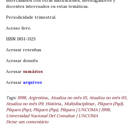
intercambios con otras instituciones, investigadores y
docentes interesados en estas temáticas.
Periodicidade trimestral.
Acesso livre.
ISSN 1851-3123
Acessar resenhas
Acessar dossiês
Acessar
sumários
Acessar
arquivos
Tags:
1998
,
Argentina.
,
Atualiza no mês 01
,
Atualiza no mês 05
,
Atualiza no mês 09
,
História.
,
Multidisciplinar.
,
Pilquen (Pqd)
,
Pilquen (Pqr)
,
Pilquen (Pqs)
,
Pilquen | UNCOMA | 1998
,
Universidad Nacional Del Comahue | UNCOMA
Deixe um comentário