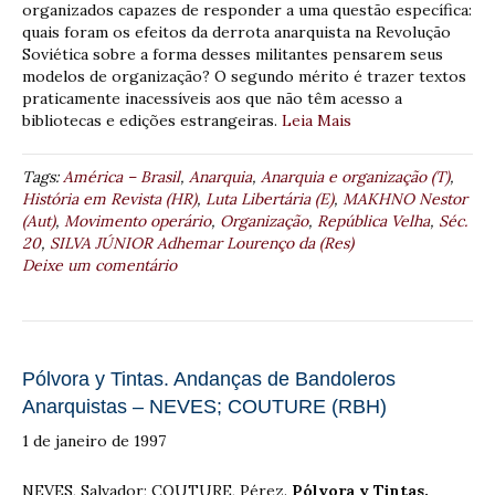
organizados capazes de responder a uma questão específica:
quais foram os efeitos da derrota anarquista na Revolução
Soviética sobre a forma desses militantes pensarem seus
modelos de organização? O segundo mérito é trazer textos
praticamente inacessíveis aos que não têm acesso a
bibliotecas e edições estrangeiras.
Leia Mais
Tags:
América – Brasil
,
Anarquia
,
Anarquia e organização (T)
,
História em Revista (HR)
,
Luta Libertária (E)
,
MAKHNO Nestor
(Aut)
,
Movimento operário
,
Organização
,
República Velha
,
Séc.
20
,
SILVA JÚNIOR Adhemar Lourenço da (Res)
Deixe um comentário
Pólvora y Tintas. Andanças de Bandoleros
Anarquistas – NEVES; COUTURE (RBH)
1 de janeiro de 1997
NEVES, Salvador; COUTURE, Pérez.
Pólvora y Tintas.