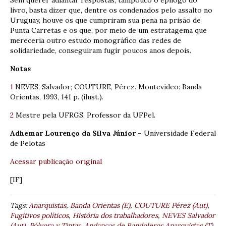
livro, basta dizer que, dentre os condenados pelo assalto no
Uruguay, houve os que cumpriram sua pena na prisão de
Punta Carretas e os que, por meio de um estratagema que
mereceria outro estudo monográfico das redes de
solidariedade, conseguiram fugir poucos anos depois.
Notas
1
NEVES, Salvador; COUTURE, Pérez. Montevideo: Banda
Orientas, 1993, 141 p. (ilust.).
2
Mestre pela UFRGS, Professor da UFPel.
Adhemar Lourenço da Silva Júnior –
Universidade Federal
de Pelotas
Acessar publicação original
[IF]
Tags:
Anarquistas
,
Banda Orientas (E)
,
COUTURE Pérez (Aut)
,
Fugitivos políticos
,
História dos trabalhadores
,
NEVES Salvador
(Aut)
,
Pólvora y Tintas. Andanças de Bandoleros Anarquistas (T)
,