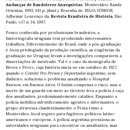
Andanças de Bandoleros Anarquistas
.
Montevideo: Banda
Orientas, 1993, 141 p. (ilust.). Resenha de: SILVA JÚNIOR,
Adhemar Lourenço da.
Revista Brasileira de História
, São
Paulo, v.17 n. 34, 1997.
Pouco conhecida por profissionais brasileiros, a
historiografia uruguaia vem produzindo interessantes
trabalhos. Diferentemente do Brasil, onde a pós-graduação
é
locus
privilegiado da produção científica, as exigências da
graduação no Uruguay levam a investigações comparáveis a
dissertações de mestrado. Tal é o caso da monografia de
Neves e Pérez, cuja história inicia-se em outubro de 1927,
quando o
Comité Pro Presos y Deportados
argentino, sem
dinheiro, soluciona o problema assaltando o Hospital
Rawson, em Buenos Aires. O butim compensa o risco, mas a
morte de um guarda em meio ao tiroteio leva a polícia à caça
dos assaltantes, predominantemente catalães. Enquanto a
polícia mobiliza infrutiferamente agentes e informantes, o
grupo atravessa clandestinamente o Prata rumo a
Montevideo, local seguro para fugitivos políticos latino-
americanos e europeus. A polícia argentina pressiona as
autoridades uruguaias para encontrar os assaltantes, mas