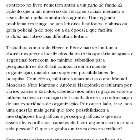
contexto no livro remetem antes a um
pano de fundo da
ação
do que a um universo de relações sociais mediado e
reatualizado pela conduta dos agentes. Um segundo
problema restringe-se aos leitores lusófonos: o abuso da
gíria policial (a de hoje ou a da época?), que facilita
o
clima
narrativo mas dificulta a leitura.
Trabalhos como o de Neves e Pérez não se limitam a
abordar aspectos localizados da história operária uruguaia e
argentina: fornecem, no mínimo, subsídios para
pesquisadores do Brasil compararem formas de
organização, quando não sugerem possibilidades de
pesquisa. Com efeito, militantes anarquistas como Manuel
Moscoso, Nino Martins e Antônio Nalepinski circularam por
vários países e Estados, cabendo-nos interrogações sobre a
influência dessa circulação de trabalhadores na conformação
de sua experiência de organização. Por outro lado, traz-nos
uma questão mais geral que abre possibilidades a
investigações biográficas e prosopográficas: o que são
esses ideais políticos, capazes de fazer alguém sacrificar sua
vida pessoal? O que se ganha em troca desse sacrifício?
Sem querer adiantar respostas, tampouco o epílogo do