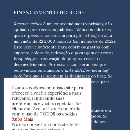
FINANCIAMENTO DO BLOG
Resenha crítica
é um empreendimento privado, não
apoiado por recursos públicos. Além dos editores,
quatro pessoas colaboram para pôr o blog no ar, a
um custo de R$ 2.000 mensais (em números de 2022).
Este valor é suficiente para cobrir os gastos com
suporte, coleta de, indexação e postagem de textos,
hospedagem, renovação de plugins, revisão e
desenvolvimento.
Por essa razão, serão sempre
bem-vindos os anúncios e
links dofollow
(sem
tag
nofollow
) que se adequem às finalidades do blog. Se
você está interessado em colaborar,
escreva para
Usamos cookies em nosso site para
nós
(contato@resenhacritica.com.br)
oferecer a você a experiência mais
relevante, lembrando suas
FONTES E ACERVO
preferências e visitas repetidas. Ao
clicar em “Aceitar”, você concorda
As resenhas, dossiês e sumários são coletados em
com o uso de TODOS os cookies.
periódicos acadêmicos e sites especializados. Se
Saiba Mais
você tem interesse em divulgar o acervo do seu
We use cookies on our website to
periódico, escreva para nós
give you the most relevant