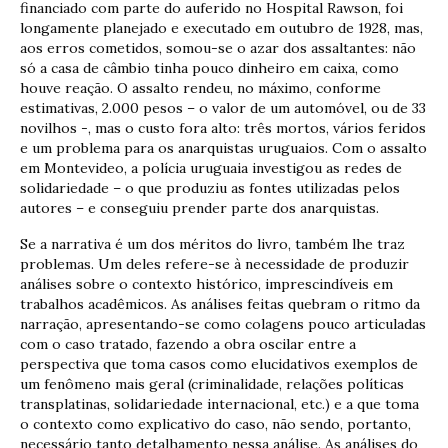
financiado com parte do auferido no Hospital Rawson, foi
longamente planejado e executado em outubro de 1928, mas,
aos erros cometidos, somou-se o azar dos assaltantes: não
só a casa de câmbio tinha pouco dinheiro em caixa, como
houve reação. O assalto rendeu, no máximo, conforme
estimativas, 2.000 pesos – o valor de um automóvel, ou de 33
novilhos -, mas o custo fora alto: três mortos, vários feridos
e um problema para os anarquistas uruguaios. Com o assalto
em Montevideo, a polícia uruguaia investigou as redes de
solidariedade – o que produziu as fontes utilizadas pelos
autores – e conseguiu prender parte dos anarquistas.
Se a narrativa é um dos méritos do livro, também lhe traz
problemas. Um deles refere-se à necessidade de produzir
análises sobre o contexto histórico, imprescindíveis em
trabalhos acadêmicos. As análises feitas quebram o ritmo da
narração, apresentando-se como colagens pouco articuladas
com o caso tratado, fazendo a obra oscilar entre a
perspectiva que toma casos como elucidativos exemplos de
um fenômeno mais geral (criminalidade, relações políticas
transplatinas, solidariedade internacional, etc.) e a que toma
o contexto como explicativo do caso, não sendo, portanto,
necessário tanto detalhamento nessa análise. As análises do