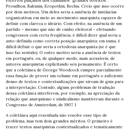
excertos pinçados dos chamados “grandes teóricos”:
Proudhon, Bakunin, Kropotkin, Reclus. Creio que isso ocorre
por dois motivos. Um deles seria a ausência de instâncias
organizativas em meio ao movimento anarquista capazes de
definir com clareza o ideário. Com efeito, na ausência de um
partido – mesmo que não de cunho eleitoral – efetuando
congressos com certa freqüência, é difícil dizer qual seria a
auto-definida como correta posição anarquista: em suma, é
difícil definir o que seria a ortodoxia anarquista (se é que
isso faz sentido). O outro motivo seria a ausência de textos
em português, ou, de qualquer modo, mais acessíveis, de
autores anarquistas explicitando seu pensamento. É certo
que a coletânea de George Woodcock cumpre parcialmente
essa função de prover um volume em português o suficiente
denso de textos e contextualizações que sirvam de guia para
a interpretação. Contudo, alguns problemas de tradução
dessa coletânea interferem, por exemplo, na apreciação da
relação que anarquismo e sindicalismo mantiveram durante o
Congresso de Amsterdam, de 1907. 1
A coletânea aqui resenhada não resolve esse tipo de
problema, mas tem dois grandes méritos. O primeiro é
trazer textos anarquistas contextualizados e tematicamente