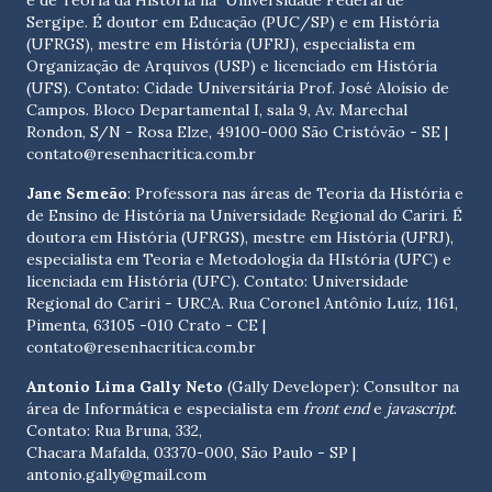
e de Teoria da História na Universidade Federal de
Sergipe. É doutor em Educação (PUC/SP) e em História
(UFRGS), mestre em História (UFRJ), especialista em
Organização de Arquivos (USP) e licenciado em História
(UFS). Contato:
Cidade Universitária Prof. José Aloísio de
Campos. Bloco Departamental I, sala 9, Av. Marechal
Rondon, S/N - Rosa Elze, 49100-000 São Cristóvão - SE
|
contato@resenhacritica.com.br
Jane Semeão
: Professora nas áreas de Teoria da História e
de Ensino de História na Universidade Regional do Cariri. É
doutora em História (UFRGS), mestre em História (UFRJ),
especialista em Teoria e Metodologia da HIstória (UFC) e
licenciada em História (UFC). Contato:
Universidade
Regional do Cariri - URCA. Rua Coronel Antônio Luíz, 1161,
Pimenta, 63105 -010 Crato - CE
|
contato@resenhacritica.com.br
Antonio Lima Gally Neto
(Gally Developer): Consultor na
área de Informática e especialista em
front end
e
javascript
.
Contato: Rua Bruna, 332,
Chacara Mafalda, 03370-000, São Paulo - SP |
antonio.gally@gmail.com