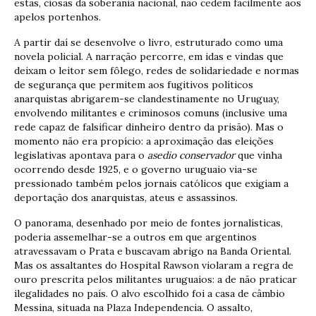
estas, ciosas da soberania nacional, não cedem facilmente aos
apelos portenhos.
A partir daí se desenvolve o livro, estruturado como uma
novela policial. A narração percorre, em idas e vindas que
deixam o leitor sem fôlego, redes de solidariedade e normas
de segurança que permitem aos fugitivos políticos
anarquistas abrigarem-se clandestinamente no Uruguay,
envolvendo militantes e criminosos comuns (inclusive uma
rede capaz de falsificar dinheiro dentro da prisão). Mas o
momento não era propício: a aproximação das eleições
legislativas apontava para o
asedio conservador
que vinha
ocorrendo desde 1925, e o governo uruguaio via-se
pressionado também pelos jornais católicos que exigiam a
deportação dos anarquistas, ateus e assassinos.
O panorama, desenhado por meio de fontes jornalísticas,
poderia assemelhar-se a outros em que argentinos
atravessavam o Prata e buscavam abrigo na Banda Oriental.
Mas os assaltantes do Hospital Rawson violaram a regra de
ouro prescrita pelos militantes uruguaios: a de não praticar
ilegalidades no país. O alvo escolhido foi a casa de câmbio
Messina, situada na Plaza Independencia. O assalto,