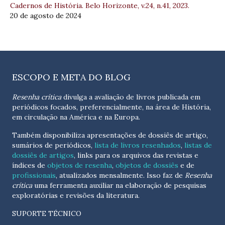
Cadernos de História. Belo Horizonte, v.24, n.41, 2023.
20 de agosto de 2024
ESCOPO E META DO BLOG
Resenha crítica
divulga a avaliação de livros publicada em
periódicos focados, preferencialmente, na área de História,
em circulação na América e na Europa.
Também disponibiliza apresentações de dossiês de artigo,
sumários de periódicos,
lista de livros resenhados
,
listas de
dossiês de artigos
, links para os arquivos das revistas e
índices de
objetos de resenha
,
objetos de dossiês
e de
profissionais
, atualizados
mensalmente
. Isso faz de
Resenha
crítica
uma ferramenta auxiliar na elaboração de pesquisas
exploratórias e revisões da literatura.
SUPORTE TÉCNICO