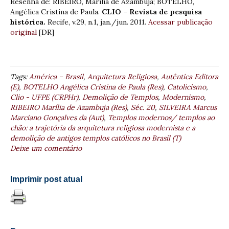
Resenha de: RIBEIRO, Marília de Azambuja; BOTELHO,
Angélica Cristina de Paula.
CLIO – Revista de pesquisa
histórica.
Recife, v.29, n.1, jan./jun. 2011.
Acessar publicação
original
[DR]
Tags:
América – Brasil
,
Arquitetura Religiosa
,
Autêntica Editora
(E)
,
BOTELHO Angélica Cristina de Paula (Res)
,
Catolicismo
,
Clio - UFPE (CRPHr)
,
Demolição de Templos
,
Modernismo
,
RIBEIRO Marília de Azambuja (Res)
,
Séc. 20
,
SILVEIRA Marcus
Marciano Gonçalves da (Aut)
,
Templos modernos/ templos ao
chão: a trajetória da arquitetura religiosa modernista e a
demolição de antigos templos católicos no Brasil (T)
Deixe um comentário
Imprimir post atual