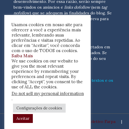
desenvolvimento.
Por essa razão, serão sempre
bem-vindos os anúncios e
links dofollow
(sem
tag
nofollow
) que se adequem às finalidades do blog. Se
você está interessado em colaborar,
escreva para
Usamos cookies em nosso site para
nós
(contato@resenhacritica.com.br)
oferecer a você a experiência mais
relevante, lembrando suas
FONTES E ACERVO
preferências e visitas repetidas. Ao
clicar em “Aceitar”, você concorda
As resenhas, dossiês e sumários são coletados em
com o uso de TODOS os cookies.
periódicos acadêmicos e sites especializados. Se
Saiba Mais
você tem interesse em divulgar o acervo do seu
We use cookies on our website to
periódico, escreva para nós
give you the most relevant
(contato@resenhacritica.com.br)
experience by remembering your
preferences and repeat visits. By
Conheça o
modo
como processamos os textos e os
clicking “Accept”, you consent to the
índices
disponibilizados neste blog.
use of ALL the cookies.
Do not sell my personal information
ISSN 2764-0302
.
Configurações de cookies
Aceitar
Desenvolvido por
Coletivo Farpa
|
Copyright ©2020 Resenha Crítica