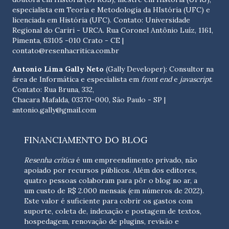
especialista em Teoria e Metodologia da HIstória (UFC) e
licenciada em História (UFC). Contato:
Universidade
Regional do Cariri - URCA. Rua Coronel Antônio Luíz, 1161,
Pimenta, 63105 -010 Crato - CE
|
contato@resenhacritica.com.br
Antonio Lima Gally Neto
(Gally Developer): Consultor na
área de Informática e especialista em
front end
e
javascript
.
Contato: Rua Bruna, 332,
Chacara Mafalda, 03370-000, São Paulo - SP |
antonio.gally@gmail.com
FINANCIAMENTO DO BLOG
Resenha crítica
é um empreendimento privado, não
apoiado por recursos públicos. Além dos editores,
quatro pessoas colaboram para pôr o blog no ar, a
um custo de R$ 2.000 mensais (em números de 2022).
Este valor é suficiente para cobrir os gastos com
suporte, coleta de, indexação e postagem de textos,
hospedagem, renovação de plugins, revisão e