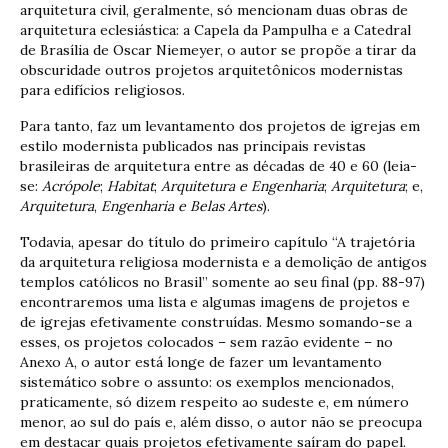
arquitetura civil, geralmente, só mencionam duas obras de
arquitetura eclesiástica: a Capela da Pampulha e a Catedral
de Brasília de Oscar Niemeyer, o autor se propõe a tirar da
obscuridade outros projetos arquitetônicos modernistas
para edifícios religiosos.
Para tanto, faz um levantamento dos projetos de igrejas em
estilo modernista publicados nas principais revistas
brasileiras de arquitetura entre as décadas de 40 e 60 (leia-
se:
Acrópole
;
Habitat
;
Arquitetura e Engenharia
;
Arquitetura
; e,
Arquitetura
,
Engenharia e Belas Artes
).
Todavia, apesar do título do primeiro capítulo “A trajetória
da arquitetura religiosa modernista e a demolição de antigos
templos católicos no Brasil” somente ao seu final (pp. 88-97)
encontraremos uma lista e algumas imagens de projetos e
de igrejas efetivamente construídas. Mesmo somando-se a
esses, os projetos colocados – sem razão evidente – no
Anexo A, o autor está longe de fazer um levantamento
sistemático sobre o assunto: os exemplos mencionados,
praticamente, só dizem respeito ao sudeste e, em número
menor, ao sul do país e, além disso, o autor não se preocupa
em destacar quais projetos efetivamente saíram do papel.