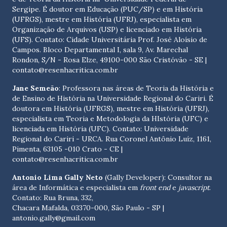
Sergipe. É doutor em Educação (PUC/SP) e em História
(UFRGS), mestre em História (UFRJ), especialista em
Organização de Arquivos (USP) e licenciado em História
(UFS). Contato:
Cidade Universitária Prof. José Aloísio de
Campos. Bloco Departamental I, sala 9, Av. Marechal
Rondon, S/N - Rosa Elze, 49100-000 São Cristóvão - SE
|
contato@resenhacritica.com.br
Jane Semeão
: Professora nas áreas de Teoria da História e
de Ensino de História na Universidade Regional do Cariri. É
doutora em História (UFRGS), mestre em História (UFRJ),
especialista em Teoria e Metodologia da HIstória (UFC) e
licenciada em História (UFC). Contato:
Universidade
Regional do Cariri - URCA. Rua Coronel Antônio Luíz, 1161,
Pimenta, 63105 -010 Crato - CE
|
contato@resenhacritica.com.br
Antonio Lima Gally Neto
(Gally Developer): Consultor na
área de Informática e especialista em
front end
e
javascript
.
Contato: Rua Bruna, 332,
Chacara Mafalda, 03370-000, São Paulo - SP |
antonio.gally@gmail.com