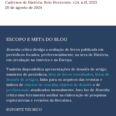
Cadernos de História. Belo Horizonte, v.24, n.41, 2023.
20 de agosto de 2024
ESCOPO E META DO BLOG
Resenha crítica
divulga a avaliação de livros publicada em
periódicos focados, preferencialmente, na área de História,
em circulação na América e na Europa.
Também disponibiliza apresentações de dossiês de artigo,
sumários de periódicos,
lista de livros resenhados
,
listas de
dossiês de artigos
, links para os arquivos das revistas e
índices de
objetos de resenha
,
objetos de dossiês
e de
profissionais
, atualizados
mensalmente
. Isso faz de
Resenha
crítica
uma ferramenta auxiliar na elaboração de pesquisas
exploratórias e revisões da literatura.
SUPORTE TÉCNICO