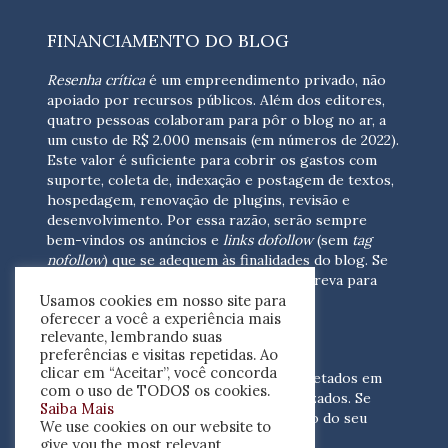
FINANCIAMENTO DO BLOG
Resenha crítica
é um empreendimento privado, não
apoiado por recursos públicos. Além dos editores,
quatro pessoas colaboram para pôr o blog no ar, a
um custo de R$ 2.000 mensais (em números de 2022).
Este valor é suficiente para cobrir os gastos com
suporte, coleta de, indexação e postagem de textos,
hospedagem, renovação de plugins, revisão e
desenvolvimento.
Por essa razão, serão sempre
bem-vindos os anúncios e
links dofollow
(sem
tag
nofollow
) que se adequem às finalidades do blog. Se
você está interessado em colaborar,
escreva para
Usamos cookies em nosso site para
nós
(contato@resenhacritica.com.br)
oferecer a você a experiência mais
relevante, lembrando suas
FONTES E ACERVO
preferências e visitas repetidas. Ao
clicar em “Aceitar”, você concorda
As resenhas, dossiês e sumários são coletados em
com o uso de TODOS os cookies.
periódicos acadêmicos e sites especializados. Se
Saiba Mais
você tem interesse em divulgar o acervo do seu
We use cookies on our website to
periódico, escreva para nós
give you the most relevant