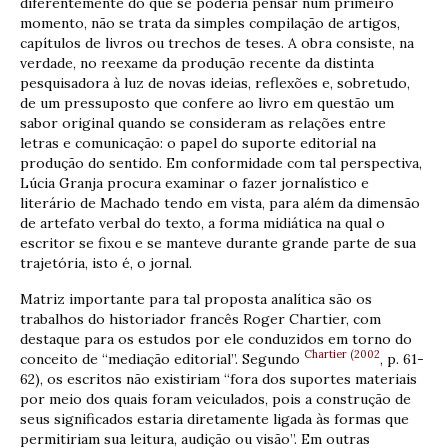
diferentemente do que se poderia pensar num primeiro
momento, não se trata da simples compilação de artigos,
capítulos de livros ou trechos de teses. A obra consiste, na
verdade, no reexame da produção recente da distinta
pesquisadora à luz de novas ideias, reflexões e, sobretudo,
de um pressuposto que confere ao livro em questão um
sabor original quando se consideram as relações entre
letras e comunicação: o papel do suporte editorial na
produção do sentido. Em conformidade com tal perspectiva,
Lúcia Granja procura examinar o fazer jornalístico e
literário de Machado tendo em vista, para além da dimensão
de artefato verbal do texto, a forma midiática na qual o
escritor se fixou e se manteve durante grande parte de sua
trajetória, isto é, o jornal.
Matriz importante para tal proposta analítica são os
trabalhos do historiador francês Roger Chartier, com
destaque para os estudos por ele conduzidos em torno do
Chartier (2002
conceito de “mediação editorial”. Segundo
, p. 61-
62), os escritos não existiriam “fora dos suportes materiais
por meio dos quais foram veiculados, pois a construção de
seus significados estaria diretamente ligada às formas que
permitiriam sua leitura, audição ou visão”. Em outras