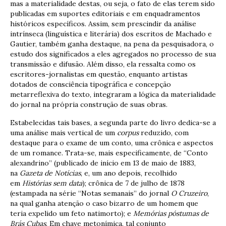
mas a materialidade destas, ou seja, o fato de elas terem sido
publicadas em suportes editoriais e em enquadramentos
históricos específicos. Assim, sem prescindir da análise
intrínseca (linguística e literária) dos escritos de Machado e
Gautier, também ganha destaque, na pena da pesquisadora, o
estudo dos significados a eles agregados no processo de sua
transmissão e difusão. Além disso, ela ressalta como os
escritores-jornalistas em questão, enquanto artistas
dotados de consciência tipográfica e concepção
metarreflexiva do texto, integraram a lógica da materialidade
do jornal na própria construção de suas obras.
Estabelecidas tais bases, a segunda parte do livro dedica-se a
uma análise mais vertical de um
corpus
reduzido, com
destaque para o exame de um conto, uma crônica e aspectos
de um romance. Trata-se, mais especificamente, de “Conto
alexandrino” (publicado de início em 13 de maio de 1883,
na
Gazeta de Notícias
, e, um ano depois, recolhido
em
Histórias sem data
); crônica de 7 de julho de 1878
(estampada na série “Notas semanais” do jornal
O Cruzeiro
,
na qual ganha atenção o caso bizarro de um homem que
teria expelido um feto natimorto); e
Memórias póstumas de
Brás Cubas
. Em chave metonímica, tal conjunto