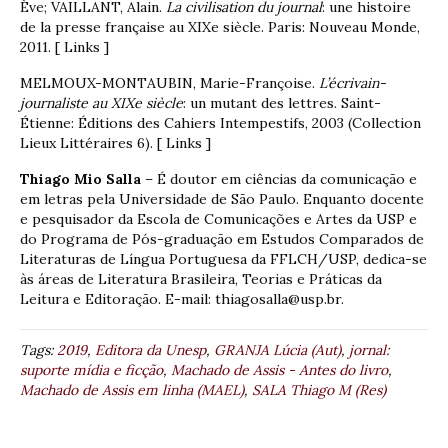
Ève; VAILLANT, Alain.
La civilisation du journal
: une histoire
de la presse française au XIXe siècle. Paris: Nouveau Monde,
2011. [ Links ]
MELMOUX-MONTAUBIN, Marie-Françoise.
L’écrivain-
journaliste au XIXe siècle
: un mutant des lettres. Saint-
Étienne: Éditions des Cahiers Intempestifs, 2003 (Collection
Lieux Littéraires 6). [ Links ]
Thiago Mio Salla
– É doutor em ciências da comunicação e
em letras pela Universidade de São Paulo. Enquanto docente
e pesquisador da Escola de Comunicações e Artes da USP e
do Programa de Pós-graduação em Estudos Comparados de
Literaturas de Língua Portuguesa da FFLCH/USP, dedica-se
às áreas de Literatura Brasileira, Teorias e Práticas da
Leitura e Editoração. E-mail: thiagosalla@usp.br.
Tags:
2019
,
Editora da Unesp
,
GRANJA Lúcia (Aut)
,
jornal:
suporte mídia e ficção
,
Machado de Assis - Antes do livro
,
Machado de Assis em linha (MAEL)
,
SALA Thiago M (Res)