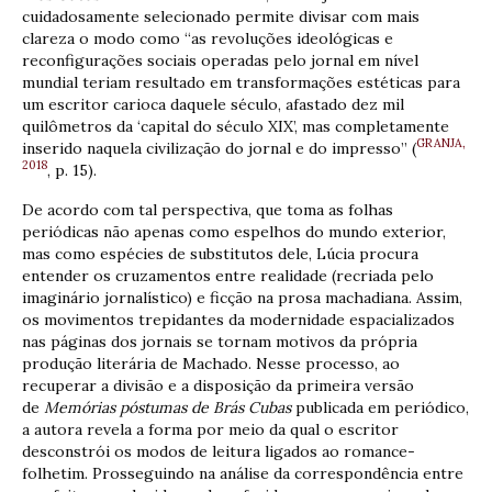
cuidadosamente selecionado permite divisar com mais
clareza o modo como “as revoluções ideológicas e
reconfigurações sociais operadas pelo jornal em nível
mundial teriam resultado em transformações estéticas para
um escritor carioca daquele século, afastado dez mil
quilômetros da ‘capital do século XIX’, mas completamente
GRANJA,
inserido naquela civilização do jornal e do impresso” (
2018
, p. 15).
De acordo com tal perspectiva, que toma as folhas
periódicas não apenas como espelhos do mundo exterior,
mas como espécies de substitutos dele, Lúcia procura
entender os cruzamentos entre realidade (recriada pelo
imaginário jornalístico) e ficção na prosa machadiana. Assim,
os movimentos trepidantes da modernidade espacializados
nas páginas dos jornais se tornam motivos da própria
produção literária de Machado. Nesse processo, ao
recuperar a divisão e a disposição da primeira versão
de
Memórias póstumas de Brás Cubas
publicada em periódico,
a autora revela a forma por meio da qual o escritor
desconstrói os modos de leitura ligados ao romance-
folhetim. Prosseguindo na análise da correspondência entre