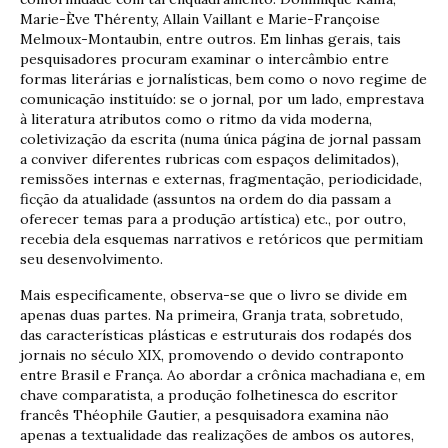
Marie-Ève Thérenty, Allain Vaillant e Marie-Françoise
Melmoux-Montaubin, entre outros. Em linhas gerais, tais
pesquisadores procuram examinar o intercâmbio entre
formas literárias e jornalísticas, bem como o novo regime de
comunicação instituído: se o jornal, por um lado, emprestava
à literatura atributos como o ritmo da vida moderna,
coletivização da escrita (numa única página de jornal passam
a conviver diferentes rubricas com espaços delimitados),
remissões internas e externas, fragmentação, periodicidade,
ficção da atualidade (assuntos na ordem do dia passam a
oferecer temas para a produção artística) etc., por outro,
recebia dela esquemas narrativos e retóricos que permitiam
seu desenvolvimento.
Mais especificamente, observa-se que o livro se divide em
apenas duas partes. Na primeira, Granja trata, sobretudo,
das características plásticas e estruturais dos rodapés dos
jornais no século XIX, promovendo o devido contraponto
entre Brasil e França. Ao abordar a crônica machadiana e, em
chave comparatista, a produção folhetinesca do escritor
francês Théophile Gautier, a pesquisadora examina não
apenas a textualidade das realizações de ambos os autores,