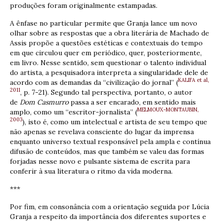
produções foram originalmente estampadas.
A ênfase no particular permite que Granja lance um novo
olhar sobre as respostas que a obra literária de Machado de
Assis propõe a questões estéticas e contextuais do tempo
em que circulou quer em periódico, quer, posteriormente,
em livro. Nesse sentido, sem questionar o talento individual
do artista, a pesquisadora interpreta a singularidade dele de
KALIFA et al,
acordo com as demandas da “civilização do jornal” (
2011
, p. 7-21). Segundo tal perspectiva, portanto, o autor
de
Dom Casmurro
passa a ser encarado, em sentido mais
MELMOUX-MONTAUBIN,
amplo, como um “escritor-jornalista” (
2003
), isto é, como um intelectual e artista de seu tempo que
não apenas se revelava consciente do lugar da imprensa
enquanto universo textual responsável pela ampla e contínua
difusão de conteúdos, mas que também se valeu das formas
forjadas nesse novo e pulsante sistema de escrita para
conferir à sua literatura o ritmo da vida moderna.
***
Por fim, em consonância com a orientação seguida por Lúcia
Granja a respeito da importância dos diferentes suportes e