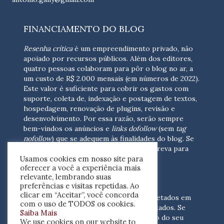
FINANCIAMENTO DO BLOG
Resenha crítica
é um empreendimento privado, não
apoiado por recursos públicos. Além dos editores,
quatro pessoas colaboram para pôr o blog no ar, a
um custo de R$ 2.000 mensais (em números de 2022).
Este valor é suficiente para cobrir os gastos com
suporte, coleta de, indexação e postagem de textos,
hospedagem, renovação de plugins, revisão e
desenvolvimento.
Por essa razão, serão sempre
bem-vindos os anúncios e
links dofollow
(sem
tag
nofollow
) que se adequem às finalidades do blog. Se
você está interessado em colaborar,
escreva para
Usamos cookies em nosso site para
nós
(contato@resenhacritica.com.br)
oferecer a você a experiência mais
relevante, lembrando suas
FONTES E ACERVO
preferências e visitas repetidas. Ao
clicar em “Aceitar”, você concorda
As resenhas, dossiês e sumários são coletados em
com o uso de TODOS os cookies.
periódicos acadêmicos e sites especializados. Se
Saiba Mais
você tem interesse em divulgar o acervo do seu
We use cookies on our website to