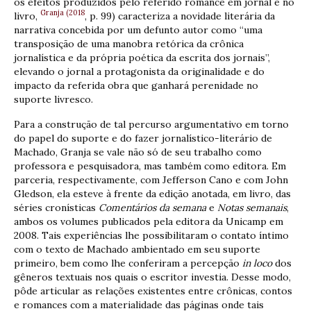
os efeitos produzidos pelo referido romance em jornal e no
Granja (2018
livro,
, p. 99) caracteriza a novidade literária da
narrativa concebida por um defunto autor como “uma
transposição de uma manobra retórica da crônica
jornalística e da própria poética da escrita dos jornais”,
elevando o jornal a protagonista da originalidade e do
impacto da referida obra que ganhará perenidade no
suporte livresco.
Para a construção de tal percurso argumentativo em torno
do papel do suporte e do fazer jornalístico-literário de
Machado, Granja se vale não só de seu trabalho como
professora e pesquisadora, mas também como editora. Em
parceria, respectivamente, com Jefferson Cano e com John
Gledson, ela esteve à frente da edição anotada, em livro, das
séries cronísticas
Comentários da semana
e
Notas semanais
,
ambos os volumes publicados pela editora da Unicamp em
2008. Tais experiências lhe possibilitaram o contato íntimo
com o texto de Machado ambientado em seu suporte
primeiro, bem como lhe conferiram a percepção
in loco
dos
gêneros textuais nos quais o escritor investia. Desse modo,
pôde articular as relações existentes entre crônicas, contos
e romances com a materialidade das páginas onde tais