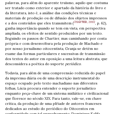
palavras, para além do aparente truísmo, aquilo que costuma
ser tratado como exterior e apartado da história do livro e
da literatura, isto é, a análise das condições técnicas e
materiais de produção ou de difusão dos objetos impressos
CHARTIER, 2002
e a dos conteúdos que eles transmitem (
, p. 62),
ganha importância quando se tem em vista, em perspectiva
ampliada, os efeitos de sentido produzidos por um texto.
Seguindo os passos de Chartier, mas caminhando por conta
própria e com desenvoltura pela produção de Machado e
por nosso jornalismo oitocentista, Granja se detém no
exame das formas particulares e sucessivas de transmissão
dos textos do autor em oposição a uma leitura abstrata, que
desconsidera a poética do suporte
periódico
.
Todavia, para além de uma compreensão reduzida do papel
da imprensa diária ou de uma descrição instrumental do
espaço ocupado pelo texto machadiano nas diferentes
folhas, Lúcia procura entender o suporte jornalístico
enquanto peça-chave de um sistema midiático e civilizacional
que floresce no século XIX. Para tanto, vale-se, em chave
crítica, da produção de uma plêiade de autores franceses
dedicados ao estudo do periódico do Oitocentos em
conformidade com tal enquadramento: Dominique Kalifa,