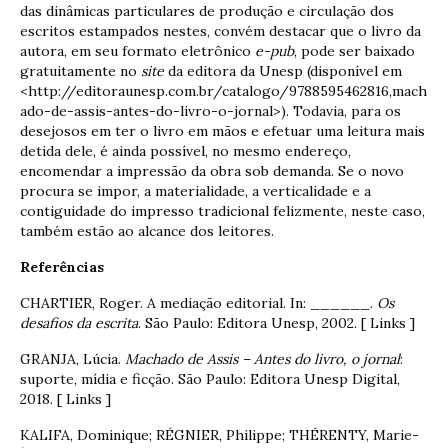
das dinâmicas particulares de produção e circulação dos
escritos estampados nestes, convém destacar que o livro da
autora, em seu formato eletrônico
e-pub
, pode ser baixado
gratuitamente no
site
da editora da Unesp (disponível em
<http://editoraunesp.com.br/catalogo/9788595462816,mach
ado-de-assis-antes-do-livro-o-jornal>). Todavia, para os
desejosos em ter o livro em mãos e efetuar uma leitura mais
detida dele, é ainda possível, no mesmo endereço,
encomendar a impressão da obra sob demanda. Se o novo
procura se impor, a materialidade, a verticalidade e a
contiguidade do impresso tradicional felizmente, neste caso,
também estão ao alcance dos leitores.
Referências
CHARTIER, Roger. A mediação editorial. In: ______.
Os
desafios da escrita
. São Paulo: Editora Unesp, 2002. [ Links ]
GRANJA, Lúcia.
Machado de Assis – Antes do livro, o jornal
:
suporte, mídia e ficção. São Paulo: Editora Unesp Digital,
2018. [ Links ]
KALIFA, Dominique; RÉGNIER, Philippe; THÉRENTY, Marie-