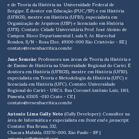
e de Teoria da História na Universidade Federal de
Sergipe. É doutor em Educação (PUC/SP) e em História
(UFRGS), mestre em História (UFRJ), especialista em
Organização de Arquivos (USP) e licenciado em História
(UFS). Contato:
Cidade Universitária Prof. José Aloísio de
Campos. Bloco Departamental I, sala 9, Av. Marechal
Rondon, S/N - Rosa Elze, 49100-000 São Cristóvão - SE
|
contato@resenhacritica.com.br
Jane Semeão
: Professora nas áreas de Teoria da História e
de Ensino de História na Universidade Regional do Cariri. É
doutora em História (UFRGS), mestre em História (UFRJ),
especialista em Teoria e Metodologia da HIstória (UFC) e
licenciada em História (UFC). Contato:
Universidade
Regional do Cariri - URCA. Rua Coronel Antônio Luíz, 1161,
Pimenta, 63105 -010 Crato - CE
|
contato@resenhacritica.com.br
Antonio Lima Gally Neto
(Gally Developer): Consultor na
área de Informática e especialista em
front end
e
javascript
.
Contato: Rua Bruna, 332,
Chacara Mafalda, 03370-000, São Paulo - SP |
antonio.gally@gmail.com