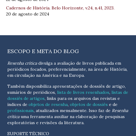
Cadernos de História. Belo Horizonte, v.24, n.41, 2023.
20 de agosto de 2024
ESCOPO E META DO BLOG
Resenha crítica
divulga a avaliação de livros publicada em
periódicos focados, preferencialmente, na área de História,
em circulação na América e na Europa.
Também disponibiliza apresentações de dossiês de artigo,
sumários de periódicos,
lista de livros resenhados
,
listas de
dossiês de artigos
, links para os arquivos das revistas e
índices de
objetos de resenha
,
objetos de dossiês
e de
profissionais
, atualizados
mensalmente
. Isso faz de
Resenha
crítica
uma ferramenta auxiliar na elaboração de pesquisas
exploratórias e revisões da literatura.
SUPORTE TÉCNICO