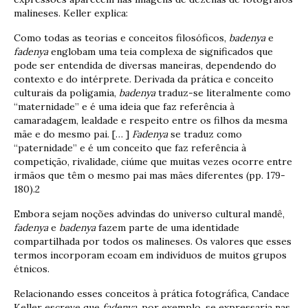
malineses. Keller explica:
Como todas as teorias e conceitos filosóficos,
badenya
e
fadenya
englobam uma teia complexa de significados que
pode ser entendida de diversas maneiras, dependendo do
contexto e do intérprete. Derivada da prática e conceito
culturais da poligamia,
badenya
traduz-se literalmente como
“maternidade” e é uma ideia que faz referência à
camaradagem, lealdade e respeito entre os filhos da mesma
mãe e do mesmo pai. [… ]
Fadenya
se traduz como
“paternidade” e é um conceito que faz referência à
competição, rivalidade, ciúme que muitas vezes ocorre entre
irmãos que têm o mesmo pai mas mães diferentes (pp. 179-
180).2
Embora sejam noções advindas do universo cultural mandê,
fadenya
e
badenya
fazem parte de uma identidade
compartilhada por todos os malineses. Os valores que esses
termos incorporam ecoam em indivíduos de muitos grupos
étnicos.
Relacionando esses conceitos à prática fotográfica, Candace
Keller escreve que
fadenya
, por exemplo, se expressaria nas