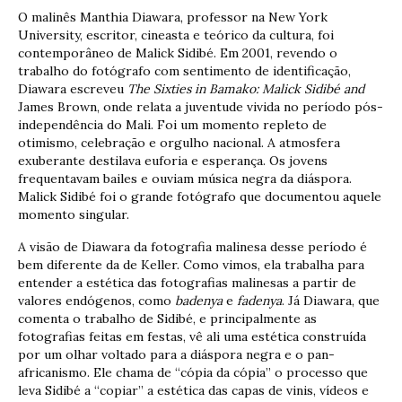
O malinês Manthia Diawara, professor na New York
University, escritor, cineasta e teórico da cultura, foi
contemporâneo de Malick Sidibé. Em 2001, revendo o
trabalho do fotógrafo com sentimento de identificação,
Diawara escreveu
The Sixties in Bamako: Malick Sidibé and
James Brown, onde relata a juventude vivida no período pós-
independência do Mali. Foi um momento repleto de
otimismo, celebração e orgulho nacional. A atmosfera
exuberante destilava euforia e esperança. Os jovens
frequentavam bailes e ouviam música negra da diáspora.
Malick Sidibé foi o grande fotógrafo que documentou aquele
momento singular.
A visão de Diawara da fotografia malinesa desse período é
bem diferente da de Keller. Como vimos, ela trabalha para
entender a estética das fotografias malinesas a partir de
valores endógenos, como
badenya
e
fadenya
. Já Diawara, que
comenta o trabalho de Sidibé, e principalmente as
fotografias feitas em festas, vê ali uma estética construída
por um olhar voltado para a diáspora negra e o pan-
africanismo. Ele chama de “cópia da cópia” o processo que
leva Sidibé a “copiar” a estética das capas de vinis, vídeos e