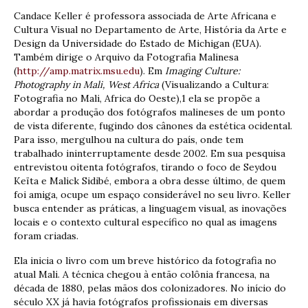
Candace Keller é professora associada de Arte Africana e
Cultura Visual no Departamento de Arte, História da Arte e
Design da Universidade do Estado de Michigan (EUA).
Também dirige o Arquivo da Fotografia Malinesa
(
http://amp.matrix.msu.edu
). Em
Imaging Culture:
Photography in Mali, West Africa
(Visualizando a Cultura:
Fotografia no Mali, Africa do Oeste),1 ela se propõe a
abordar a produção dos fotógrafos malineses de um ponto
de vista diferente, fugindo dos cânones da estética ocidental.
Para isso, mergulhou na cultura do país, onde tem
trabalhado ininterruptamente desde 2002. Em sua pesquisa
entrevistou oitenta fotógrafos, tirando o foco de Seydou
Keïta e Malick Sidibé, embora a obra desse último, de quem
foi amiga, ocupe um espaço considerável no seu livro. Keller
busca entender as práticas, a linguagem visual, as inovações
locais e o contexto cultural específico no qual as imagens
foram criadas.
Ela inicia o livro com um breve histórico da fotografia no
atual Mali. A técnica chegou à então colônia francesa, na
década de 1880, pelas mãos dos colonizadores. No início do
século XX já havia fotógrafos profissionais em diversas