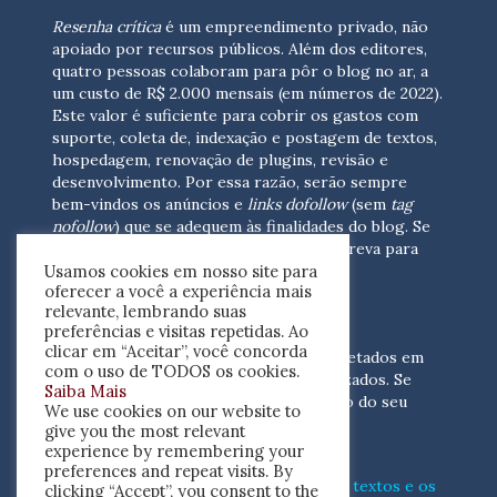
Resenha crítica
é um empreendimento privado, não
apoiado por recursos públicos. Além dos editores,
quatro pessoas colaboram para pôr o blog no ar, a
um custo de R$ 2.000 mensais (em números de 2022).
Este valor é suficiente para cobrir os gastos com
suporte, coleta de, indexação e postagem de textos,
hospedagem, renovação de plugins, revisão e
desenvolvimento.
Por essa razão, serão sempre
bem-vindos os anúncios e
links dofollow
(sem
tag
nofollow
) que se adequem às finalidades do blog. Se
você está interessado em colaborar,
escreva para
Usamos cookies em nosso site para
nós
(contato@resenhacritica.com.br)
oferecer a você a experiência mais
relevante, lembrando suas
FONTES E ACERVO
preferências e visitas repetidas. Ao
clicar em “Aceitar”, você concorda
As resenhas, dossiês e sumários são coletados em
com o uso de TODOS os cookies.
periódicos acadêmicos e sites especializados. Se
Saiba Mais
você tem interesse em divulgar o acervo do seu
We use cookies on our website to
periódico, escreva para nós
give you the most relevant
(contato@resenhacritica.com.br)
experience by remembering your
preferences and repeat visits. By
Conheça o
modo
como processamos os textos e os
clicking “Accept”, you consent to the