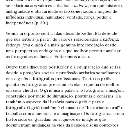
se relaciona aos valores afiliados a
fadenya
, em que mistério,
ambiguidade e obscuridade estão conectados a noções de
influência individual, habilidade, vontade, força, poder e
independência (p. 301).
Vemos aí o ponto central das ideias de Keller. Ela defende
que sua leitura (a partir de valores relacionados a
badenya
,
fadenya
,
jeya
e
dìbi
) é a mais genuína interpretação desde
uma perspectiva endógena e a que melhor permite analisar
as fotografias malinesas. Voltaremos a isso.
Outro tema discutido por Keller é a equiparação que se faz,
devido a posições sociais e profissão artística semelhantes,
entre griôs e fotógrafos profissionais. Tanto os griôs
quanto os fotógrafos precisam revelar o que há de melhor
em seus clientes. O griô usa a palavra; o fotógrafo, a imagem
construída por meio de iluminação, posturas e cenários. Há
também o aspecto da História para o griô e para o
fotógrafo. O griô também é chamado de “historiador oral” e
trabalha com a memória e a imaginação. Os fotógrafos, como
historiadores, guardam os arquivos de imagens que
documentam mudanças na vida da pessoa e seus contextos.