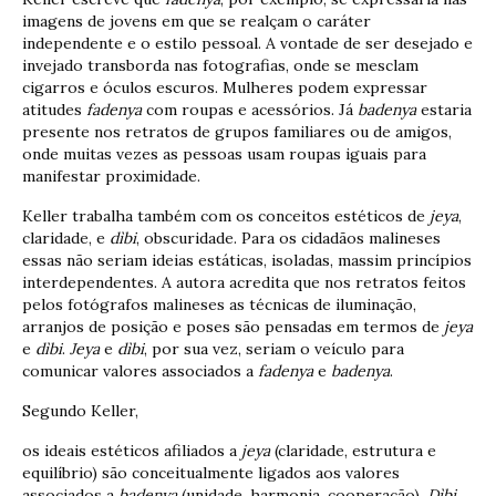
imagens de jovens em que se realçam o caráter
independente e o estilo pessoal. A vontade de ser desejado e
invejado transborda nas fotografias, onde se mesclam
cigarros e óculos escuros. Mulheres podem expressar
atitudes
fadenya
com roupas e acessórios. Já
badenya
estaria
presente nos retratos de grupos familiares ou de amigos,
onde muitas vezes as pessoas usam roupas iguais para
manifestar proximidade.
Keller trabalha também com os conceitos estéticos de
jeya
,
claridade, e
dìbi
, obscuridade. Para os cidadãos malineses
essas não seriam ideias estáticas, isoladas, massim princípios
interdependentes. A autora acredita que nos retratos feitos
pelos fotógrafos malineses as técnicas de iluminação,
arranjos de posição e poses são pensadas em termos de
jeya
e
dìbi
.
Jeya
e
dìbi
, por sua vez, seriam o veículo para
comunicar valores associados a
fadenya
e
badenya
.
Segundo Keller,
os ideais estéticos afiliados a
jeya
(claridade, estrutura e
equilíbrio) são conceitualmente ligados aos valores
associados a
badenya
(unidade, harmonia, cooperação).
Dìbi