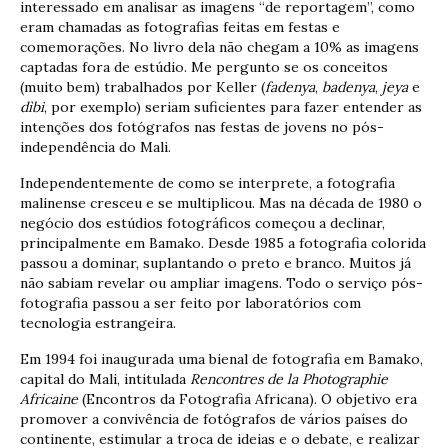
interessado em analisar as imagens “de reportagem”, como
eram chamadas as fotografias feitas em festas e
comemorações. No livro dela não chegam a 10% as imagens
captadas fora de estúdio. Me pergunto se os conceitos
(muito bem) trabalhados por Keller (
fadenya
,
badenya
,
jeya
e
dìbi
, por exemplo) seriam suficientes para fazer entender as
intenções dos fotógrafos nas festas de jovens no pós-
independência do Mali.
Independentemente de como se interprete, a fotografia
malinense cresceu e se multiplicou. Mas na década de 1980 o
negócio dos estúdios fotográficos começou a declinar,
principalmente em Bamako. Desde 1985 a fotografia colorida
passou a dominar, suplantando o preto e branco. Muitos já
não sabiam revelar ou ampliar imagens. Todo o serviço pós-
fotografia passou a ser feito por laboratórios com
tecnologia estrangeira.
Em 1994 foi inaugurada uma bienal de fotografia em Bamako,
capital do Mali, intitulada
Rencontres de la Photographie
Africaine
(Encontros da Fotografia Africana). O objetivo era
promover a convivência de fotógrafos de vários países do
continente, estimular a troca de ideias e o debate, e realizar