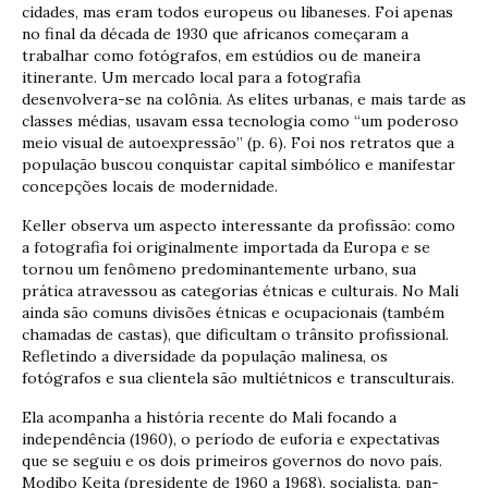
cidades, mas eram todos europeus ou libaneses. Foi apenas
no final da década de 1930 que africanos começaram a
trabalhar como fotógrafos, em estúdios ou de maneira
itinerante. Um mercado local para a fotografia
desenvolvera-se na colônia. As elites urbanas, e mais tarde as
classes médias, usavam essa tecnologia como “um poderoso
meio visual de autoexpressão” (p. 6). Foi nos retratos que a
população buscou conquistar capital simbólico e manifestar
concepções locais de modernidade.
Keller observa um aspecto interessante da profissão: como
a fotografia foi originalmente importada da Europa e se
tornou um fenômeno predominantemente urbano, sua
prática atravessou as categorias étnicas e culturais. No Mali
ainda são comuns divisões étnicas e ocupacionais (também
chamadas de castas), que dificultam o trânsito profissional.
Refletindo a diversidade da população malinesa, os
fotógrafos e sua clientela são multiétnicos e transculturais.
Ela acompanha a história recente do Mali focando a
independência (1960), o período de euforia e expectativas
que se seguiu e os dois primeiros governos do novo país.
Modibo Keita (presidente de 1960 a 1968), socialista, pan-