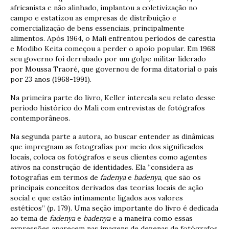
africanista e não alinhado, implantou a coletivização no
campo e estatizou as empresas de distribuição e
comercialização de bens essenciais, principalmente
alimentos. Após 1964, o Mali enfrentou períodos de carestia
e Modibo Keita começou a perder o apoio popular. Em 1968
seu governo foi derrubado por um golpe militar liderado
por Moussa Traoré, que governou de forma ditatorial o país
por 23 anos (1968-1991).
Na primeira parte do livro, Keller intercala seu relato desse
período histórico do Mali com entrevistas de fotógrafos
contemporâneos.
Na segunda parte a autora, ao buscar entender as dinâmicas
que impregnam as fotografias por meio dos significados
locais, coloca os fotógrafos e seus clientes como agentes
ativos na construção de identidades. Ela “considera as
fotografias em termos de
fadenya
e
badenya
, que são os
principais conceitos derivados das teorias locais de ação
social e que estão intimamente ligados aos valores
estéticos” (p. 179). Uma seção importante do livro é dedicada
ao tema de
fadenya
e
badenya
e a maneira como essas
expressões aparecem nas imagens de dezenas de fotógrafos