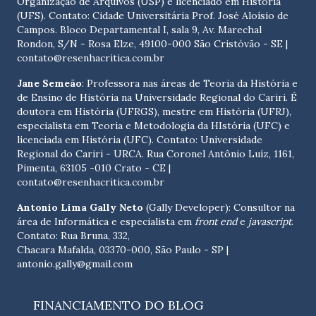
Organização de Arquivos (USP) e licenciado em História
(UFS). Contato:
Cidade Universitária Prof. José Aloísio de
Campos. Bloco Departamental I, sala 9, Av. Marechal
Rondon, S/N - Rosa Elze, 49100-000 São Cristóvão - SE
|
contato@resenhacritica.com.br
Jane Semeão
: Professora nas áreas de Teoria da História e
de Ensino de História na Universidade Regional do Cariri. É
doutora em História (UFRGS), mestre em História (UFRJ),
especialista em Teoria e Metodologia da HIstória (UFC) e
licenciada em História (UFC). Contato:
Universidade
Regional do Cariri - URCA. Rua Coronel Antônio Luíz, 1161,
Pimenta, 63105 -010 Crato - CE
|
contato@resenhacritica.com.br
Antonio Lima Gally Neto
(Gally Developer): Consultor na
área de Informática e especialista em
front end
e
javascript
.
Contato: Rua Bruna, 332,
Chacara Mafalda, 03370-000, São Paulo - SP |
antonio.gally@gmail.com
FINANCIAMENTO DO BLOG