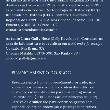
de Ensino de História na Universidade Regional do Cariri. É
doutora em História (UFRGS), mestre em História (UFRJ),
especialista em Teoria e Metodologia da HIstória (UFC) e
licenciada em História (UFC). Contato:
Universidade
Regional do Cariri - URCA. Rua Coronel Antônio Luíz, 1161,
Pimenta, 63105 -010 Crato - CE
|
contato@resenhacritica.com.br
Antonio Lima Gally Neto
(Gally Developer): Consultor na
área de Informática e especialista em
front end
e
javascript
.
Contato: Rua Bruna, 332,
Chacara Mafalda, 03370-000, São Paulo - SP |
antonio.gally@gmail.com
FINANCIAMENTO DO BLOG
Resenha crítica
é um empreendimento privado, não
apoiado por recursos públicos. Além dos editores,
quatro pessoas colaboram para pôr o blog no ar, a
um custo de R$ 2.000 mensais (em números de 2022).
Este valor é suficiente para cobrir os gastos com
suporte, coleta de, indexação e postagem de textos,