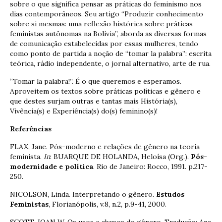
sobre o que significa pensar as práticas do feminismo nos
dias contemporâneos. Seu artigo “Produzir conhecimento
sobre si mesmas: uma reflexão histórica sobre práticas
feministas autônomas na Bolívia”, aborda as diversas formas
de comunicação estabelecidas por essas mulheres, tendo
como ponto de partida a noção de “tomar la palabra”: escrita
teórica, rádio independente, o jornal alternativo, arte de rua.
“Tomar la palabra!”. É o que queremos e esperamos.
Aproveitem os textos sobre práticas políticas e gênero e
que destes surjam outras e tantas mais História(s),
Vivência(s) e Experiência(s) do(s) feminino(s)!
Referências
FLAX, Jane. Pós-moderno e relações de gênero na teoria
feminista.
In
: BUARQUE DE HOLANDA, Heloísa (Org.).
Pós-
modernidade e política
. Rio de Janeiro: Rocco, 1991. p.217-
250.
NICOLSON, Linda. Interpretando o gênero.
Estudos
Feministas
, Florianópolis, v.8, n.2, p.9-41, 2000.
SCOTT, JOAN W. Os usos e abusos do gênero. Tradução: Ana