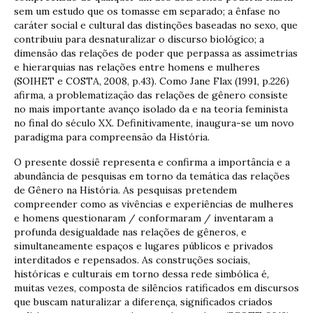
sem um estudo que os tomasse em separado; a ênfase no
caráter social e cultural das distinções baseadas no sexo, que
contribuiu para desnaturalizar o discurso biológico; a
dimensão das relações de poder que perpassa as assimetrias
e hierarquias nas relações entre homens e mulheres
(SOIHET e COSTA, 2008, p.43). Como Jane Flax (1991, p.226)
afirma, a problematização das relações de gênero consiste
no mais importante avanço isolado da e na teoria feminista
no final do século XX. Definitivamente, inaugura-se um novo
paradigma para compreensão da História.
O presente dossiê representa e confirma a importância e a
abundância de pesquisas em torno da temática das relações
de Gênero na História. As pesquisas pretendem
compreender como as vivências e experiências de mulheres
e homens questionaram / conformaram / inventaram a
profunda desigualdade nas relações de gêneros, e
simultaneamente espaços e lugares públicos e privados
interditados e repensados. As construções sociais,
históricas e culturais em torno dessa rede simbólica é,
muitas vezes, composta de silêncios ratificados em discursos
que buscam naturalizar a diferença, significados criados