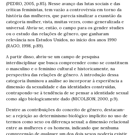
(PEDRO, 2005, p.85). Nesse avanço das lutas sociais e das
críticas feministas, tem vazão a controvérsia em torno da
história das mulheres, que parecia sinalizar a exaustão da
categoria mulher, vista, muitas vezes, como generalizada e
universal. Abria-se, então, o campo para os gender studies
ou o estudo das relações de gênero, que ganharam
relevância nos Estudos Unidos, no início dos anos 1990
(RAGO, 1998, p.89).
A partir disso, abriu-se um campo de pesquisa
interdisciplinar que busca compreender como se constituem
o masculino e o feminino cultural e historicamente, na
perspectiva das relações de gênero. A introdução dessa
categoria iluminou a análise ao incorporar à experiência a
dimensão da sexualidade e das identidades construídas,
contrapondo-se à tendência de se pensar a identidade sexual
como algo biologicamente dado (NICOLSON, 2000, p.9).
Dentre as contribuições do conceito de gênero, destacam-
se: a rejeição ao determinismo biológico implícito no uso de
termos como sexo ou diferença sexual; a dimensão relacional
entre as mulheres e os homens, indicando que nenhuma
compreensão de qualquer um dos dois sexos poderia existir