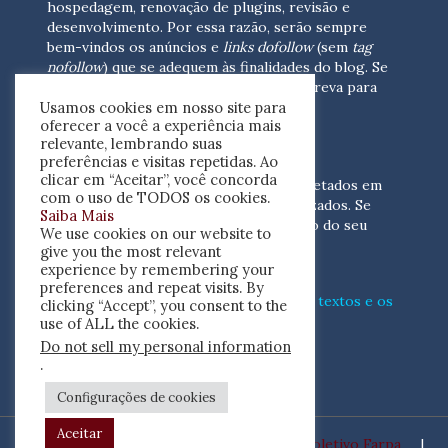
hospedagem, renovação de plugins, revisão e
desenvolvimento.
Por essa razão, serão sempre
bem-vindos os anúncios e
links dofollow
(sem
tag
nofollow
) que se adequem às finalidades do blog. Se
você está interessado em colaborar,
escreva para
Usamos cookies em nosso site para
nós
(contato@resenhacritica.com.br)
oferecer a você a experiência mais
relevante, lembrando suas
FONTES E ACERVO
preferências e visitas repetidas. Ao
clicar em “Aceitar”, você concorda
As resenhas, dossiês e sumários são coletados em
com o uso de TODOS os cookies.
periódicos acadêmicos e sites especializados. Se
Saiba Mais
você tem interesse em divulgar o acervo do seu
We use cookies on our website to
periódico, escreva para nós
give you the most relevant
(contato@resenhacritica.com.br)
experience by remembering your
preferences and repeat visits. By
Conheça o
modo
como processamos os textos e os
clicking “Accept”, you consent to the
índices
disponibilizados neste blog.
use of ALL the cookies.
Do not sell my personal information
ISSN 2764-0302
.
Configurações de cookies
Aceitar
Desenvolvido por
Coletivo Farpa
|