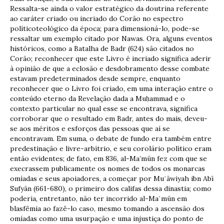
Ressalta-se ainda o valor estratégico da doutrina referente
ao caráter criado ou incriado do Corão no espectro
políticoteológico da época; para dimensioná-lo, pode-se
ressaltar um exemplo citado por Nawas. Ora, alguns eventos
históricos, como a Batalha de Badr (624) são citados no
Corão; reconhecer que este Livro é incriado significa aderir
à opinião de que a eclosão e desdobramento desse combate
estavam predeterminados desde sempre, enquanto
reconhecer que o Livro foi criado, em uma interação entre o
conteúdo eterno da Revelação dada a Muḥammad e o
contexto particular no qual esse se encontrava, significa
corroborar que o resultado em Badr, antes do mais, deveu-
se aos méritos e esforços das pessoas que aí se
encontravam. Em suma, o debate de fundo era também entre
predestinação e livre-arbítrio, e seu corolário político eram
então evidentes; de fato, em 836, al-Ma’mūn fez com que se
execrassem publicamente os nomes de todos os monarcas
omíadas e seus apoiadores, a começar por Muʿāwiyah ibn Abī
Sufyān (661-680), o primeiro dos califas dessa dinastia; como
poderia, entretanto, não ter incorrido al-Maʾmūn em
blasfêmia ao fazê-lo caso, mesmo tomando a ascensão dos
omíadas como uma usurpação e uma injustiça do ponto de