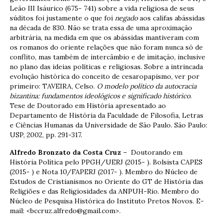
Leão III Isáurico (675- 741) sobre a vida religiosa de seus
súditos foi justamente o que foi
negado
aos califas abássidas
na década de 830. Não se trata essa de uma aproximação
arbitrária, na medida em que os abássidas mantiveram com
os romanos do oriente relações que não foram nunca só de
conflito, mas também de intercâmbio e de imitação, inclusive
no plano das ideias políticas e religiosas. Sobre a intrincada
evolução histórica do conceito de cesaropapismo, ver por
primeiro: TAVEIRA, Celso.
O modelo político da autocracia
bizantina: fundamentos ideológicos e significado histórico
.
Tese de Doutorado em História apresentado ao
Departamento de História da Faculdade de Filosofia, Letras
e Ciências Humanas da Universidade de São Paulo. São Paulo:
USP, 2002, pp. 291-317.
Alfredo Bronzato da Costa Cruz
– Doutorando em
História Política pelo PPGH/UERJ (2015- ). Bolsista CAPES
(2015- ) e Nota 10/FAPERJ (2017- ). Membro do Núcleo de
Estudos de Cristianismos no Oriente do GT de História das
Religiões e das Religiosidades da ANPUH-Rio. Membro do
Núcleo de Pesquisa Histórica do Instituto Pretos Novos. E-
mail: <bccruz.alfredo@gmail.com>.