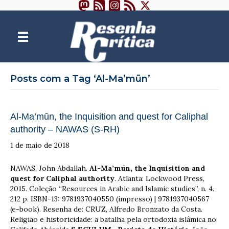
Posts com a Tag ‘Al-Ma’mūn’
Al-Ma’mūn, the Inquisition and quest for Caliphal
authority – NAWAS (S-RH)
1 de maio de 2018
NAWAS, John Abdallah.
Al-Ma’m
ū
n, the Inquisition and
quest for Caliphal authority
. Atlanta: Lockwood Press,
2015. Coleção “Resources in Arabic and Islamic studies”, n. 4.
212 p. ISBN-13: 9781937040550 (impresso) | 9781937040567
(e-book). Resenha de: CRUZ, Alfredo Bronzato da Costa.
Religião e historicidade: a batalha pela ortodoxia islâmica no