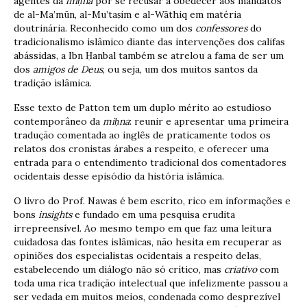
agentes da
mi
ḥ
na
por se recusar a obedecer aos mandatos
de al-Ma’mūn, al-Mu’taṣim e al-Wāthiq em matéria
doutrinária. Reconhecido como um dos
confessores
do
tradicionalismo islâmico diante das intervenções dos califas
abássidas, a Ibn Ḥanbal também se atrelou a fama de ser um
dos
amigos de Deus
, ou seja, um dos muitos santos da
tradição islâmica.
Esse texto de Patton tem um duplo mérito ao estudioso
contemporâneo da
mi
ḥ
na
: reunir e apresentar uma primeira
tradução comentada ao inglês de praticamente todos os
relatos dos cronistas árabes a respeito, e oferecer uma
entrada para o entendimento tradicional dos comentadores
ocidentais desse episódio da história islâmica.
O livro do Prof. Nawas é bem escrito, rico em informações e
bons
insights
e fundado em uma pesquisa erudita
irrepreensível. Ao mesmo tempo em que faz uma leitura
cuidadosa das fontes islâmicas, não hesita em recuperar as
opiniões dos especialistas ocidentais a respeito delas,
estabelecendo um diálogo não só crítico, mas
criativo
com
toda uma rica tradição intelectual que infelizmente passou a
ser vedada em muitos meios, condenada como desprezível