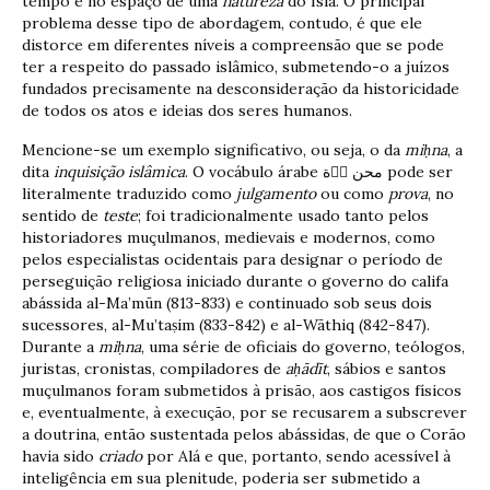
tempo e no espaço de uma
natureza
do Islã. O principal
problema desse tipo de abordagem, contudo, é que ele
distorce em diferentes níveis a compreensão que se pode
ter a respeito do passado islâmico, submetendo-o a juízos
fundados precisamente na desconsideração da historicidade
de todos os atos e ideias dos seres humanos.
Mencione-se um exemplo significativo, ou seja, o da
mi
ḥ
na
, a
dita
inquisição islâmica
. O vocábulo árabe ة􀑧􀑧 محن pode ser
literalmente traduzido como
julgamento
ou como
prova
, no
sentido de
teste
; foi tradicionalmente usado tanto pelos
historiadores muçulmanos, medievais e modernos, como
pelos especialistas ocidentais para designar o período de
perseguição religiosa iniciado durante o governo do califa
abássida al-Ma’mūn (813-833) e continuado sob seus dois
sucessores, al-Mu’taṣim (833-842) e al-Wāthiq (842-847).
Durante a
mi
ḥ
na
, uma série de oficiais do governo, teólogos,
juristas, cronistas, compiladores de
a
ḥā
d
ī
t
, sábios e santos
muçulmanos foram submetidos à prisão, aos castigos físicos
e, eventualmente, à execução, por se recusarem a subscrever
a doutrina, então sustentada pelos abássidas, de que o Corão
havia sido
criado
por Alá e que, portanto, sendo acessível à
inteligência em sua plenitude, poderia ser submetido a