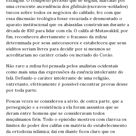
extinguir. O complexo período que se seguiu, marcado por
uma crescente ascendência dos
ghilm
ā
n
(escravos-soldados)
turcos sobre todos os negócios do califado, fez com que
essa discussão teológica fosse esvaziada e desmontado o
aparato institucional que os abássidas construíram durante a
década de 830 para lidar com ela. O califa al-Mutawakkil, por
fim, reconheceu abertamente o fracasso da
mi
ḥ
na
determinada por seus antecessores e estabeleceu que seus
súditos seriam livres para decidir por si mesmos se
acreditariam no caráter criado ou incriado do Corão.
Não raro a
mi
ḥ
na
foi pensada pelos analistas ocidentais
como mais uma das expressões da
essência
intolerante do
Islã. Definido o caráter intolerante de uma religião,
entretanto, efetivamente é possível encontrar provas desse
por toda parte.
Poucas vezes se considerou a sério, de outra parte, que a
perseguição e a resistência a ela foram assuntos que se
deram entre homens que se consideravam todos
muçulmanos fiéis. Todo o episódio mostrou com clareza os
limites do poder dos califas em matéria do estabelecimento
da ortodoxia islâmica; daí em diante ficou claro que os