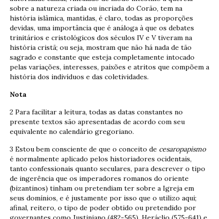
sobre a natureza criada ou incriada do Corão, tem na
história islâmica, mantidas, é claro, todas as proporções
devidas, uma importância que é análoga à que os debates
trinitários e cristológicos dos séculos IV e V tiveram na
história cristã; ou seja, mostram que não há nada de tão
sagrado e constante que esteja completamente intocado
pelas variações, interesses, paixões e atritos que compõem a
história dos indivíduos e das coletividades.
Nota
2 Para facilitar a leitura, todas as datas constantes no
presente textos são apresentadas de acordo com seu
equivalente no calendário gregoriano.
3 Estou bem consciente de que o conceito de
cesaropapismo
é normalmente aplicado pelos historiadores ocidentais,
tanto confessionais quanto seculares, para descrever o tipo
de ingerência que os imperadores romanos do oriente
(bizantinos) tinham ou pretendiam ter sobre a Igreja em
seus domínios, e é justamente por isso que o utilizo aqui;
afinal, reitero, o tipo de poder obtido ou pretendido por
governantes como Justiniano (482-565), Heráclio (575-641) e