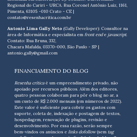
Regional do Cariri - URCA. Rua Coronel Antônio Luíz, 1161,
Pimenta, 63105 -010 Crato - CE
|
contato@resenhacritica.com.br
Antonio Lima Gally Neto
(Gally Developer): Consultor na
área de Informática e especialista em
front end
e
javascript
.
Contato: Rua Bruna, 332,
Chacara Mafalda, 03370-000, São Paulo - SP |
antonio.gally@gmail.com
FINANCIAMENTO DO BLOG
Resenha crítica
é um empreendimento privado, não
apoiado por recursos públicos. Além dos editores,
quatro pessoas colaboram para pôr o blog no ar, a
um custo de R$ 2.000 mensais (em números de 2022).
Este valor é suficiente para cobrir os gastos com
suporte, coleta de, indexação e postagem de textos,
hospedagem, renovação de plugins, revisão e
desenvolvimento.
Por essa razão, serão sempre
bem-vindos os anúncios e
links dofollow
(sem
tag