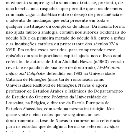
movimento sempre igual a si mesmo; trata-se, portanto, de
uma brecha, uma rasgadura que permite que consideremos
com mais vagar a dialética entre o desejo de permanência e
o advento de mudanças que está presente em toda e
qualquer instituição ou complexo de ideias. Da mesma forma,
não ajuda muito a analogia, comum nos autores ocidentais do
século XIX e da primeira metade do século XX, entre a
mi
ḥ
na
e as inquisições católica ou protestante dos séculos XV a
XVIII. Em todos esses sentidos, para compreender este
episódio em sua importância capital, ajuda-nos o livro aqui
referido, de autoria de John Abdallah Nawas (n.1960), versão
revista e expandida de sua tese de doutorado,
Al-Ma
ʾ
m
ū
n:
mi
ḥ
na and Caliphate
, defendida em 1993 na Universidade
Católica de Nimegue (mais tarde renomeada como
Universidade Radboud de Nimegue). Nawas é agora
professor de Estudos Árabes e Islâmicos do Departamento
de Estudos do Oriente Próximo da Universidade de
Louvaina, na Bélgica, e diretor da Escola Europeia de
Estudos Abássidas, com sede na mesma instituição. Nos
quase vinte e cinco anos que se seguiram ao seu
doutoramento, a tese de Nawas tornou-se uma referência
para os estudos que de alguma forma se referem à
mi
ḥ
na
,