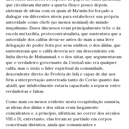
que circulavam durante a quarta
fitna
e pouco depois,
sistemas de ideias com os quais al-Ma’mūn foi forçado a
dialogar em diferentes níveis para estabelecer sua própria
autoridade como chefe (ao menos nominal) do mundo
muçulmano. Esses discursos eram principalmente três: o da
escola mu’tazilita, protocontratualista, que sustentava que a
autoridade dos califas devia-se antes do mais a uma livre
delegação do poder feita por seus súditos; o dos álidas, que
sustentavam que o califa deveria ser um descendente em
linha direta de Muḥammad; e o dos xiitas, que argumentavam
que o verdadeiro governante da
Ummah
não era qualquer
califa, mas o
im
ā
n
, o líder espiritual da comunidade,
descendente direto do Profeta do Islã e capaz de dar aos
fiéis a interpretação autorizada tanto do Corão quanto das
a
ḥā
d
ī
t
, que infalivelmente estaria capacitado a separar entre
verdadeiras e falsas.
Como mais ou menos evidente nesta recapitulação sumária,
as ideias dos álidas e dos xiitas eram largamente
coincidentes e, a princípio, idênticas; no correr dos séculos
VIII e IX, entretanto, elas foram se partindo em corpos
conceituais distintos, ainda que comunicantes e