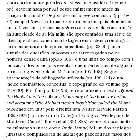
vista estritamente político, se viesse a considerá-la como
pré-determinada por Alá desde infinitamente antes da
criação do mundo? Depois de uma breve conclusão (pp. 77-
82), na qual Nawas retoma e reitera os principais elementos
que o levaram a pensar na
mi
ḥ
na
como vetor de constituição
da autoridade de al-Maʾmūn, são apresentados uma série de
úteis apêndices, como uma listagem em ordem cronológica
da documentação de época consultada (pp. 83-94), uma
súmula das questões impostas aos interrogados pelos
homens desse califa (pp.95-106), e uma linha do tempo com a
indicação dos principais eventos que interferiram de alguma
forma no governo de al-Maʾmūn (pp. 107-108). Segue a
apresentação da bibliografia utilizada (pp. 109-124) e um
índice onomástico, conceitual e topográfico do volume (pp.
125-130). Por fim (pp. 131-209), é reproduzido o texto
A
ḥ
med
ibn
Ḥ
anbal and the
miḥna
: a biography of the
imān
including
and account of the Mohammedan Inquisition called the
Miḥna,
publicado em 1897 pelo orientalista Walter Meville Patton
(1863-1928), professor do Colégio Teológico Wesleyano de
Montreal, Canadá. Ibn Ḥanbal (780-855), venerado por muitos
muçulmanos sunitas como
Im
ā
n A
ḥ
mad
, foi um dos teólogos,
juristas e compiladores de
a
ḥā
d
ī
t
que padeceu nas mãos dos