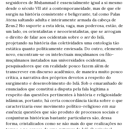
seguidores de Muḥammad é essencialmente igual a si mesmo
desde o século VII até a contemporaneidade, mas de que ele
surgiu na história consistente e beligerante, tal como Palas
Atena saltando adulta e inteiramente armada da cabeça de
Zeus.2 No suporte a esta ideia, vaga, mas poderosa, estão, de
um lado, os orientalistas e neoorientalistas, que se arrogam
o direito de falar aos ocidentais sobre o
ser
do Islã,
projetando na história das coletividades uma ontologia tão
estática quanto politicamente enviesada. Do outro, elemento
novo, encontram-se os intelectuais muçulmanos ou filo-
muçulmanos instalados nas universidades ocidentais,
pesquisadores que em realidade pouco fazem além de
transcrever em discurso acadêmico, de maneira muito pouco
crítica, a narrativa dos próprios devotos a respeito do
surgimento e desenvolvimento do Islã. Sob o emaranhado de
enunciados que constitui a disputa pela fala legítima a
respeito das questões pertinentes à história e religiosidade
islâmicas, portanto, há certa concordância tácita sobre o que
caracterizaria esse movimento político-religioso
em sua
essência
; questões que são produto de processos sociais e
conjunturas históricas bastante particulares são, dessa
forma, cristalizados como se não mais do que realizações no