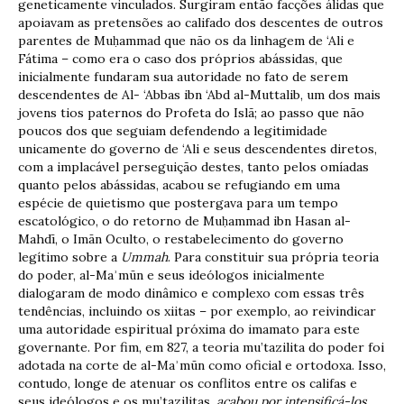
geneticamente vinculados. Surgiram então facções álidas que
apoiavam as pretensões ao califado dos descentes de outros
parentes de Muḥammad que não os da linhagem de ‘Ali e
Fátima – como era o caso dos próprios abássidas, que
inicialmente fundaram sua autoridade no fato de serem
descendentes de Al- ‘Abbas ibn ‘Abd al-Muttalib, um dos mais
jovens tios paternos do Profeta do Islã; ao passo que não
poucos dos que seguiam defendendo a legitimidade
unicamente do governo de ‘Ali e seus descendentes diretos,
com a implacável perseguição destes, tanto pelos omíadas
quanto pelos abássidas, acabou se refugiando em uma
espécie de quietismo que postergava para um tempo
escatológico, o do retorno de Muḥammad ibn Hasan al-
Mahdī, o Imān Oculto, o restabelecimento do governo
legítimo sobre a
Ummah
. Para constituir sua própria teoria
do poder, al-Maʾmūn e seus ideólogos inicialmente
dialogaram de modo dinâmico e complexo com essas três
tendências, incluindo os xiitas – por exemplo, ao reivindicar
uma autoridade espiritual próxima do imamato para este
governante. Por fim, em 827, a teoria mu’tazilita do poder foi
adotada na corte de al-Maʾmūn como oficial e ortodoxa. Isso,
contudo, longe de atenuar os conflitos entre os califas e
seus ideólogos e os mu’tazilitas,
acabou por intensificá-los
,