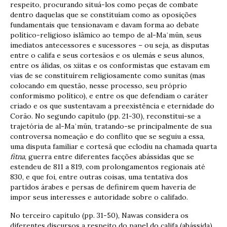
respeito, procurando situá-los como peças de combate
dentro daquelas que se constituíam como as oposições
fundamentais que tensionavam e davam forma ao debate
político-religioso islâmico ao tempo de al-Maʾmūn, seus
imediatos antecessores e sucessores – ou seja, as disputas
entre o califa e seus cortesãos e os ulemás e seus alunos,
entre os álidas, os xiitas e os conformistas que estavam em
vias de se constituírem religiosamente como sunitas (mas
colocando em questão, nesse processo, seu próprio
conformismo político), e entre os que defendiam o caráter
criado e os que sustentavam a preexistência e eternidade do
Corão. No segundo capítulo (pp. 21-30), reconstitui-se a
trajetória de al-Maʾmūn, tratando-se principalmente de sua
controversa nomeação e do conflito que se seguiu a essa,
uma disputa familiar e cortesã que eclodiu na chamada quarta
fitna
, guerra entre diferentes facções abássidas que se
estendeu de 811 a 819, com prolongamentos regionais até
830, e que foi, entre outras coisas, uma tentativa dos
partidos árabes e persas de definirem quem haveria de
impor seus interesses e autoridade sobre o califado.
No terceiro capítulo (pp. 31-50), Nawas considera os
diferentes discursos a respeito do papel do califa (abássida)