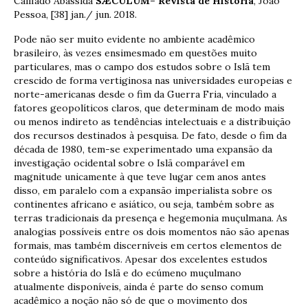
Califado Abássida
SÆCULUM
– Revista de História
, João
Pessoa, [38] jan./ jun. 2018.
Pode não ser muito evidente no ambiente acadêmico
brasileiro, às vezes ensimesmado em questões muito
particulares, mas o campo dos estudos sobre o Islã tem
crescido de forma vertiginosa nas universidades europeias e
norte-americanas desde o fim da Guerra Fria, vinculado a
fatores geopolíticos claros, que determinam de modo mais
ou menos indireto as tendências intelectuais e a distribuição
dos recursos destinados à pesquisa. De fato, desde o fim da
década de 1980, tem-se experimentado uma expansão da
investigação ocidental sobre o Islã comparável em
magnitude unicamente à que teve lugar cem anos antes
disso, em paralelo com a expansão imperialista sobre os
continentes africano e asiático, ou seja, também sobre as
terras tradicionais da presença e hegemonia muçulmana. As
analogias possíveis entre os dois momentos não são apenas
formais, mas também discerníveis em certos elementos de
conteúdo significativos. Apesar dos excelentes estudos
sobre a história do Islã e do ecúmeno muçulmano
atualmente disponíveis, ainda é parte do senso comum
acadêmico a noção não só de que o movimento dos