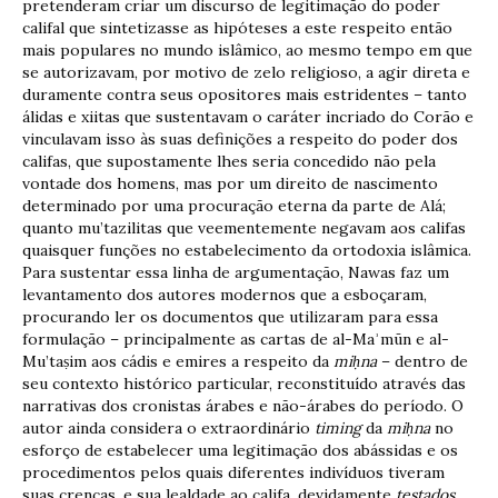
pretenderam criar um discurso de legitimação do poder
califal que sintetizasse as hipóteses a este respeito então
mais populares no mundo islâmico, ao mesmo tempo em que
se autorizavam, por motivo de zelo religioso, a agir direta e
duramente contra seus opositores mais estridentes – tanto
álidas e xiitas que sustentavam o caráter incriado do Corão e
vinculavam isso às suas definições a respeito do poder dos
califas, que supostamente lhes seria concedido não pela
vontade dos homens, mas por um direito de nascimento
determinado por uma procuração eterna da parte de Alá;
quanto mu’tazilitas que veementemente negavam aos califas
quaisquer funções no estabelecimento da ortodoxia islâmica.
Para sustentar essa linha de argumentação, Nawas faz um
levantamento dos autores modernos que a esboçaram,
procurando ler os documentos que utilizaram para essa
formulação – principalmente as cartas de al-Maʾmūn e al-
Mu’taṣim aos cádis e emires a respeito da
mi
ḥ
na
– dentro de
seu contexto histórico particular, reconstituído através das
narrativas dos cronistas árabes e não-árabes do período. O
autor ainda considera o extraordinário
timing
da
mi
ḥ
na
no
esforço de estabelecer uma legitimação dos abássidas e os
procedimentos pelos quais diferentes indivíduos tiveram
suas crenças, e sua lealdade ao califa, devidamente
testados
.