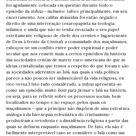
foi agudamente colocada em questão durante todo o
episódio da
mi
ḥ
na
– inclusive, talvez principalmente, em seu
encerramento. Aos califas abássidas foi então
negado
o
direito de uma intervenção cesaropapista na teologia
islâmica; e ainda que não se tenha esvaziado o seu papel
estritamente religioso de chefe dos crentes e lugartenente
de Deus à frente da
Ummah
, a comunidade dos muçulmanos,
esboçou-se um conflito entre poder espiritual e poder
secular que nos remete mais a certos episódios da história
das sociedades cristãs de matriz euro-americana do que às
ideias cristalizadas que temos a respeito do que foram e são
as sociedades aderentes ao Islã, nas quais a vida política
parece a não poucos ser indissociável da vida religiosa, ou
vice-versa.3 Isto tudo considerado, a
mi
ḥ
na
apresenta-se
como um episódio muito
bom para pensar
o Islã na história,
ou seja, para se refletir sobre os processos sociais, bem
localizados no tempo e no espaço, pelos quais os
muçulmanos – que a princípio não dispõem de uma estrutura
análoga à da hierarquia eclesiástica do cristianismo –
produziram a ortodoxia e a dissidência religiosa a partir das
quais se definem enquanto muçulmanos. De fato, ela não é
facilmente interpretável caso se considere o Islã como um