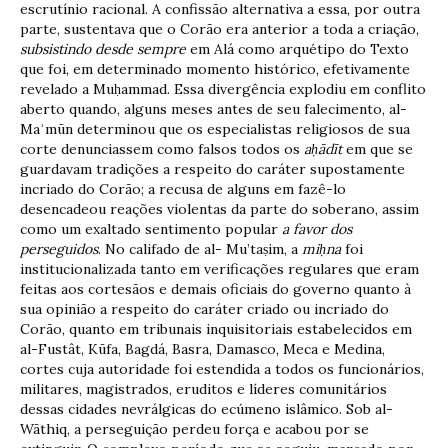
escrutínio racional. A confissão alternativa a essa, por outra
parte, sustentava que o Corão era anterior a toda a criação,
subsistindo desde sempre
em Alá como arquétipo do Texto
que foi, em determinado momento histórico, efetivamente
revelado a Muḥammad. Essa divergência explodiu em conflito
aberto quando, alguns meses antes de seu falecimento, al-
Maʾmūn determinou que os especialistas religiosos de sua
corte denunciassem como falsos todos os
a
ḥā
d
ī
t
em que se
guardavam tradições a respeito do caráter supostamente
incriado do Corão; a recusa de alguns em fazê-lo
desencadeou reações violentas da parte do soberano, assim
como um exaltado sentimento popular
a favor dos
perseguidos
. No califado de al- Mu’taṣim, a
mi
ḥ
na
foi
institucionalizada tanto em verificações regulares que eram
feitas aos cortesãos e demais oficiais do governo quanto à
sua opinião a respeito do caráter criado ou incriado do
Corão, quanto em tribunais inquisitoriais estabelecidos em
al-Fustât, Kūfa, Bagdá, Basra, Damasco, Meca e Medina,
cortes cuja autoridade foi estendida a todos os funcionários,
militares, magistrados, eruditos e líderes comunitários
dessas cidades nevrálgicas do ecúmeno islâmico. Sob al-
Wāthiq, a perseguição perdeu força e acabou por se