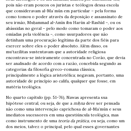
pois não eram poucos os juristas e teólogos dessa escola
que consideravam al-Maʾmūn em particular – pela forma
como tomou o poder através da deposição e assassinato de
seu irmão, Muḥammad al-Amīn ibn Harūn al-Rashīd –, ou os
abássidas no geral – pelo modo como tomaram o poder aos
omíadas pela violência –, como usurpadores que não
detinham uma procuração legítima da parte dos fiéis para
exercer sobre eles o poder absoluto. Além disso, os
mu’tazilitas sustentavam que a autoridade religiosa
encontrava-se inteiramente concentrada no Corão, que devia
ser analisado de acordo com a razão, concebida segundo as
categorias da filosofia greco-romana clássica,
principalmente a lógica aristotélica; negavam, portanto, uma
autoridade de princípio ao califa, qualquer que fosse, em
matéria teológica.
No quarto capítulo (pp. 51-76), Nawas apresenta sua
hipótese central, ou seja, de que a
mi
ḥ
na
deve ser pensada
não como uma intervenção caprichosa de al-Ma’mūn e seus
imediatos sucessores em uma questiúncula teológica, mas
como instrumento de uma
teoria da prática
, ou seja, como um
dos meios, talvez o principal, pelo qual esses governantes