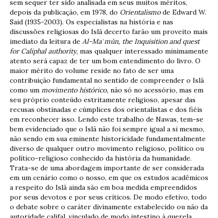
sem sequer ter sido analisada em seus muitos méritos,
depois da publicação, em 1978, do
Orientalismo
de Edward W.
Said (1935-2003). Os especialistas na história e nas
discussões religiosas do Islã decerto farão um proveito mais
imediato da leitura de
Al-Ma
ʾ
m
ū
n, the Inquisition and quest
for Caliphal authority
, mas qualquer interessado minimamente
atento será capaz de ter um bom entendimento do livro. O
maior mérito do volume reside no fato de ser uma
contribuição fundamental no sentido de compreender o Islã
como um
movimento histórico,
não só no acessório, mas em
seu próprio conteúdo estritamente religioso, apesar das
recusas obstinadas e cúmplices dos orientalistas e dos fiéis
em reconhecer isso. Lendo este trabalho de Nawas, tem-se
bem evidenciado que o Islã não foi sempre igual a si mesmo,
não sendo em sua eminente historicidade fundamentalmente
diverso de qualquer outro movimento religioso, político ou
político-religioso conhecido da história da humanidade.
Trata-se de uma abordagem importante de ser considerada
em um cenário como o nosso, em que os estudos acadêmicos
a respeito do Islã ainda são em boa medida empreendidos
por seus devotos e por seus críticos. De modo efetivo, todo
o debate sobre o caráter divinamente estabelecido ou não da
autoridade califal, vinculado de modo intestino à querela