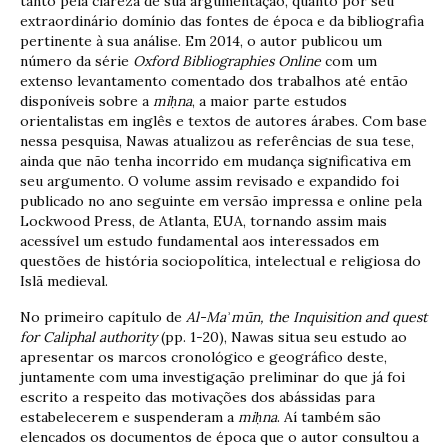
tanto pela clareza de sua argumentação, quanto por seu
extraordinário domínio das fontes de época e da bibliografia
pertinente à sua análise. Em 2014, o autor publicou um
número da série
Oxford Bibliographies Online
com um
extenso levantamento comentado dos trabalhos até então
disponíveis sobre a
mi
ḥ
na
, a maior parte estudos
orientalistas em inglês e textos de autores árabes. Com base
nessa pesquisa, Nawas atualizou as referências de sua tese,
ainda que não tenha incorrido em mudança significativa em
seu argumento. O volume assim revisado e expandido foi
publicado no ano seguinte em versão impressa e online pela
Lockwood Press, de Atlanta, EUA, tornando assim mais
acessível um estudo fundamental aos interessados em
questões de história sociopolítica, intelectual e religiosa do
Islã medieval.
No primeiro capítulo de
Al-Ma
ʾ
m
ū
n, the Inquisition and quest
for Caliphal authority
(pp. 1-20), Nawas situa seu estudo ao
apresentar os marcos cronológico e geográfico deste,
juntamente com uma investigação preliminar do que já foi
escrito a respeito das motivações dos abássidas para
estabelecerem e suspenderam a
mi
ḥ
na
. Aí também são
elencados os documentos de época que o autor consultou a