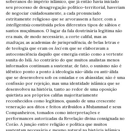
soberanos do império islâmico, que já então havia iniciado
seu processo de desagregação político-territorial, haveriam
de negociar cuidadosamente, a cada pronunciado
estritamente religioso que se arvorassem a fazer, com a
intelligentsia
constituída pelos diferentes tipos de sábios e
santos muçulmanos. O lugar da fala doutrinária legítima não
era mais, de modo necessário, a corte califal, mas as
madraças
, as academias de jurisprudência, de belas letras e
de teologia que eram os
loci
em que se elaboravam a
autoconsciência daquilo que emergia então como a vertente
sunita do Islã. Ao contrário do que muitos analistas menos
informados continuam a sustentar, de fato, o sunismo não é
idêntico ponto a ponto à ideologia não-álida ou anti-álida
que se desenvolveu sob os omíadas e os abássidas; não é uma
confissão por rejeição, mas uma identidade islâmica que se
desenvolveu na história, tanto ao redor de uma oposição
quietista aos próprios califas majoritariamente
reconhecidos como legítimos, quando de uma crescente
veneração aos ditos e feitos atribuídos a Muḥammad e seus
Companheiros, tomados como interpretações e
performances autorizadas da Revelação divina consignada no
Corão. A junção entre religião e política que muitos
sustentam necessária e mesmo natural na história islâmica