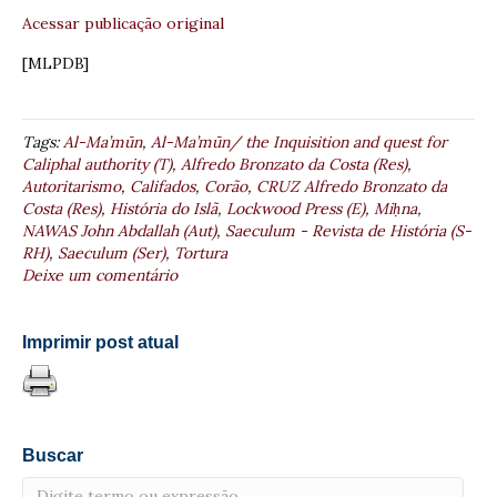
Acessar publicação original
[MLPDB]
Tags:
Al-Ma’mūn
,
Al-Ma’mūn/ the Inquisition and quest for
Caliphal authority (T)
,
Alfredo Bronzato da Costa (Res)
,
Autoritarismo
,
Califados
,
Corão
,
CRUZ Alfredo Bronzato da
Costa (Res)
,
História do Islã
,
Lockwood Press (E)
,
Miḥna
,
NAWAS John Abdallah (Aut)
,
Saeculum - Revista de História (S-
RH)
,
Saeculum (Ser)
,
Tortura
Deixe um comentário
Imprimir post atual
Buscar