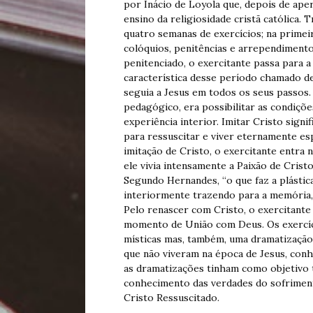
por Inácio de Loyola que, depois de ap
ensino da religiosidade cristã católica.
quatro semanas de exercícios; na primeir
colóquios, penitências e arrependimento
penitenciado, o exercitante passa para a
característica desse período chamado de 
seguia a Jesus em todos os seus passos.
pedagógico, era possibilitar as condiçõ
experiência interior. Imitar Cristo signif
para ressuscitar e viver eternamente esp
imitação de Cristo, o exercitante entra 
ele vivia intensamente a Paixão de Crist
Segundo Hernandes, “o que faz a plástica
interiormente trazendo para a memória, 
Pelo renascer com Cristo, o exercitante
momento de União com Deus. Os exercíci
místicas mas, também, uma dramatização,
que não viveram na época de Jesus, conhe
as dramatizações tinham como objetivo 
conhecimento das verdades do sofrimento
Cristo Ressuscitado.