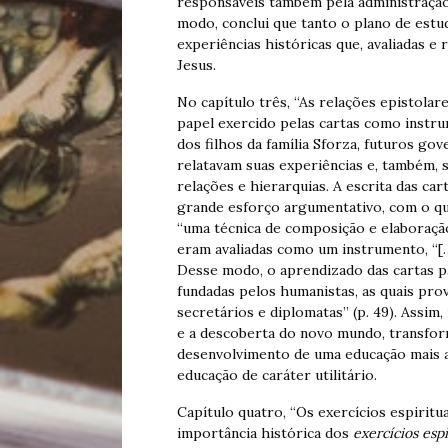
responsáveis também pela administração 
modo, conclui que tanto o plano de est
experiências históricas que, avaliadas e 
Jesus.
No capítulo três, “As relações epistolare
papel exercido pelas cartas como instru
dos filhos da família Sforza, futuros gov
relatavam suas experiências e, também,
relações e hierarquias. A escrita das ca
grande esforço argumentativo, com o qua
“uma técnica de composição e elaboração 
eram avaliadas como um instrumento, “[…]
Desse modo, o aprendizado das cartas pa
fundadas pelos humanistas, as quais pr
secretários e diplomatas” (p. 49). Assim
e a descoberta do novo mundo, transform
desenvolvimento de uma educação mais ap
educação de caráter utilitário.
Capítulo quatro, “Os exercícios espiritu
importância histórica dos
exercícios
espi