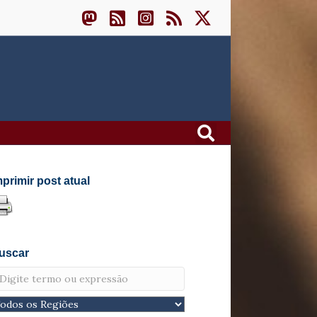
mprimir post atual
uscar