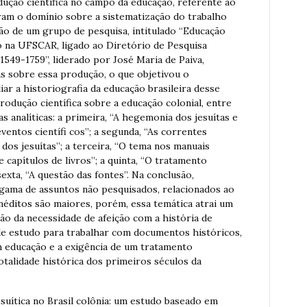
dução científica no campo da educação, referente ao
eram o domínio sobre a sistematização do trabalho
ção de um grupo de pesquisa, intitulado “Educação
ido na UFSCAR, ligado ao Diretório de Pesquisa
 1549-1759”, liderado por José Maria de Paiva,
cas sobre essa produção, o que objetivou o
ar a historiografia da educação brasileira desse
rodução científica sobre a educação colonial, entre
s analíticas: a primeira, “A hegemonia dos jesuítas e
entos científi cos”; a segunda, “As correntes
dos jesuítas”; a terceira, “O tema nos manuais
e capítulos de livros”; a quinta, “O tratamento
exta, “A questão das fontes”. Na conclusão,
gama de assuntos não pesquisados, relacionados ao
néditos são maiores, porém, essa temática atrai um
ão da necessidade de afeição com a história de
 de estudo para trabalhar com documentos históricos,
 educação e a exigência de um tratamento
otalidade histórica dos primeiros séculos da
jesuítica no Brasil colônia: um estudo baseado em