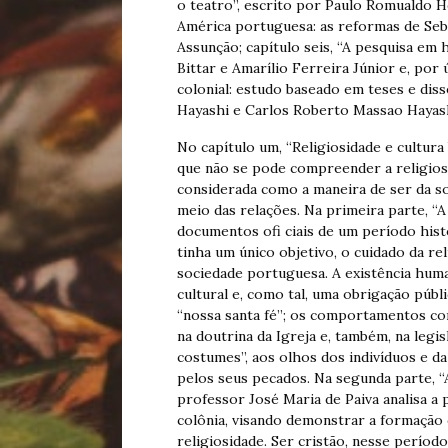
o teatro”, escrito por Paulo Romualdo He
América portuguesa: as reformas de Seba
Assunção; capítulo seis, “A pesquisa em h
Bittar e Amarílio Ferreira Júnior e, por ú
colonial: estudo baseado em teses e diss
Hayashi e Carlos Roberto Massao Hayash
No capítulo um, “Religiosidade e cultura 
que não se pode compreender a religiosid
considerada como a maneira de ser da so
meio das relações. Na primeira parte, “A r
documentos ofi ciais de um período his
tinha um único objetivo, o cuidado da rel
sociedade portuguesa. A existência hum
cultural e, como tal, uma obrigação públi
“nossa santa fé”; os comportamentos c
na doutrina da Igreja e, também, na legi
costumes”, aos olhos dos indivíduos e d
pelos seus pecados. Na segunda parte, “A
professor José Maria de Paiva analisa a 
colônia, visando demonstrar a formação 
religiosidade. Ser cristão, nesse período