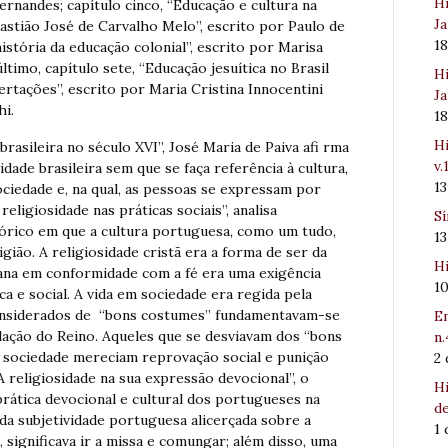
Hi
rnandes; capítulo cinco, “Educação e cultura na
Ja
stião José de Carvalho Melo”, escrito por Paulo de
1
istória da educação colonial”, escrito por Marisa
ltimo, capítulo sete, “Educação jesuítica no Brasil
Hi
ertações”, escrito por Maria Cristina Innocentini
Ja
i.
1
Hi
brasileira no século XVI”, José Maria de Paiva afi rma
v.
ade brasileira sem que se faça referência à cultura,
1
ciedade e, na qual, as pessoas se expressam por
eligiosidade nas práticas sociais”, analisa
Sí
tórico em que a cultura portuguesa, como um tudo,
1
igião. A religiosidade cristã era a forma de ser da
Hi
ana em conformidade com a fé era uma exigência
1
ca e social. A vida em sociedade era regida pela
onsiderados de “bons costumes” fundamentavam-se
Em
slação do Reino. Aqueles que se desviavam dos “bons
n.
a sociedade mereciam reprovação social e punição
2
 religiosidade na sua expressão devocional”, o
Hi
prática devocional e cultural dos portugueses na
de
da subjetividade portuguesa alicerçada sobre a
1
, significava ir a missa e comungar; além disso, uma