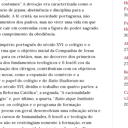
Hi
 costumes”. A devoção era caracterizada como o
Fu
io de jejuns, abstinência e disciplina para a
31
dade. A fé cristã, na sociedade portuguesa, não
amentos dos padres, mas no viver uma vida em que
Fr
e cair em contendas com a figura do poder sagrado,
Hi
o cumprimento da obediência.
3
Al
 império português do século XVI: o colégio e o
27
i rma que o objetivo inicial da Companhia de Jesus
m para os cristãos, mas, no decorrer dos primeiros
Al
ia dos fundamentos teológicos e fi losófi cos da
27
rmação dos clérigos, contribuíram com os objetivos
Re
s novas, como a expansão do comércio e a
20
r o papel do colégio e do
Ratio Studiorum
no
22
o século XVI, dividiu o trabalho em quatro partes: a
Ca
 Reforma Católica”; a segunda, “A racionalidade
v.
gio” e, por último, a quarta, “
Ratio atque Institutio
2
tor, os colégios e o programa de formação
s jovens em geral, desenvolviam uma educação séria e
s cursos de humanidades, fi losofi a e teologia do
ios não se restringiam somente à formação, eram