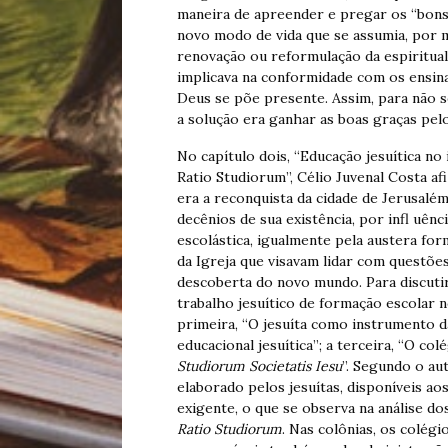
maneira de apreender e pregar os “bons
novo modo de vida que se assumia, por me
renovação ou reformulação da espirituali
implicava na conformidade com os ensin
Deus se põe presente. Assim, para não s
a solução era ganhar as boas graças pel
No capítulo dois, “Educação jesuítica no
Ratio Studiorum”, Célio Juvenal Costa af
era a reconquista da cidade de Jerusalé
decênios de sua existência, por infl uênc
escolástica, igualmente pela austera fo
da Igreja que visavam lidar com questõe
descoberta do novo mundo. Para discuti
trabalho jesuítico de formação escolar n
primeira, “O jesuíta como instrumento da
educacional jesuítica”; a terceira, “O colé
Studiorum
Societatis Iesu
”. Segundo o au
elaborado pelos jesuítas, disponíveis ao
exigente, o que se observa na análise do
Ratio
Studiorum
. Nas colônias, os colég