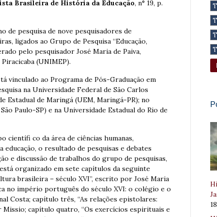
ista Brasileira de História da Educação
, n° 19, p.
lho de pesquisa de nove pesquisadores de
eiras, ligados ao Grupo de Pesquisa “Educação,
iderado pelo pesquisador José Maria de Paiva,
 Piracicaba (UNIMEP).
está vinculado ao Programa de Pós-Graduação em
quisa na Universidade Federal de São Carlos
de Estadual de Maringá (UEM, Maringá-PR); no
P
São Paulo-SP) e na Universidade Estadual do Rio de
o científi co da área de ciências humanas,
a educação, o resultado de pesquisas e debates
o e discussão de trabalhos do grupo de pesquisas,
 está organizado em sete capítulos da seguinte
ltura brasileira – século XVI”, escrito por José Maria
Hi
tica no império português do século XVI: o colégio e o
Ja
al Costa; capítulo três, “As relações epistolares:
1
 Missio; capítulo quatro, “Os exercícios espirituais e