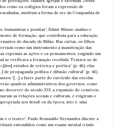
de povoações, cidades, igrejas e fazendas. Desse
udos como os colégios foram a expressão de
reavaliadas, instituiu a forma de ser da Companhia de
s: humanistas e jesuítas”, Edmir Missio analisa o
mento de formação, que contribuía para a educação
ernantes do ducado de Milão. Nas cartas, os filhos
 serviam como um instrumento à manutenção das
rtas exprimia as ações e os pensamentos, exigindo um
l se verificava a formação recebida. Tratava-se de
[dos] estudos de retórica e poética” (p. 46); elas
 de propaganda política e difusão cultural” (p. 46).
ssou “[…] a fazer parte do currículo das escolas
overão quadros administrativos dos governos, como
, no decorrer do século XVI, a expansão do comércio
aram as relações sociais e culturais, e exigiram o
ropriada aos desafi os da época, isto é, uma
ais e o teatro”, Paulo Romualdo Hernandes discute a
rituais
, entendidos como um exame mental criado