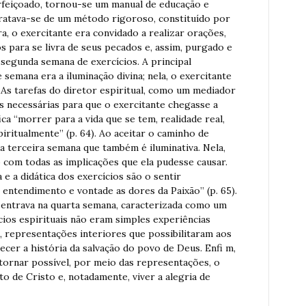
erfeiçoado, tornou-se um manual de educação e
 Tratava-se de um método rigoroso, constituído por
a, o exercitante era convidado a realizar orações,
s para se livra de seus pecados e, assim, purgado e
 segunda semana de exercícios. A principal
semana era a iluminação divina; nela, o exercitante
 As tarefas do diretor espiritual, como um mediador
es necessárias para que o exercitante chegasse a
ica “morrer para a vida que se tem, realidade real,
iritualmente” (p. 64). Ao aceitar o caminho de
na terceira semana que também é iluminativa. Nela,
o com todas as implicações que ela pudesse causar.
 e a didática dos exercícios são o sentir
entendimento e vontade as dores da Paixão” (p. 65).
 entrava na quarta semana, caracterizada como um
os espirituais não eram simples experiências
 representações interiores que possibilitaram aos
cer a história da salvação do povo de Deus. Enfi m,
tornar possível, por meio das representações, o
 de Cristo e, notadamente, viver a alegria de