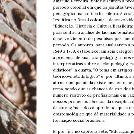
Amarílio Ferreira Júnior discutem a pro
período colonial em que os jesuítas tiv
pedagógico na colônia brasileira. A cria
Jesuítica no Brasil colonial”, desenvolv
“Educação, História e Cultura Brasileira:
possibilitou a análise de lacunas temáti
desenvolvimento de pesquisas para ampli
período. Os autores, para analisarem a p
1549 a 1759, estabeleceram seis categoria
a presença de sua ação pedagógica nos ev
interpretativas sobre a ação pedagógica 
didáticos”; a quarta, “O tema em artigos 
teórico-metodológico” e, por último, a s
afirmaram que ainda existe uma enorme 
tema, sendo que as chances de estudos i
número restrito de profissionais em raz
nossos primeiros séculos; da disciplina
da abrangência do campo de pesquisa em
epistemológico que dê materialidade a t
formação social brasileira.
E, por fim, no capítulo sete, “Educação 