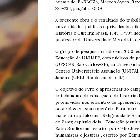
Arnaut de; BARBOZA, Marcos Ayres.
Rev
227-234, jan./abr. 2009
A presente obra é o resultado do traba
universidades públicas e privadas brasil
História e Cultura: Brasil, 1549-1759”, l
professor da Universidade Metodista de
O grupo de pesquisa, criado em 2000, 
Educação da UNIMEP, com núcleos de pes
(UFSCAR, São Carlos-SP); na Universida
Centro Universitário Assunção (UNIFAI, 
Janeiro (UERJ, Rio de Janeiro-RJ).
O objetivo do livro é apresentar ao camp
notadamente da educação e da história d
promovidos nos encontro de apresentaçã
ocorridos em sua trajetória. Para tanto,
maneira: capítulo um, “Religiosidade e cu
de Paiva; capítulo dois, “Educação jesuí
Ratio Studiorum”, escrito por Célio Juven
humanistas e jesuítas”, escrito por Edmir