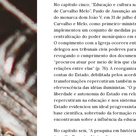
No capítulo cinco, “Educação e cultura 
de Carvalho Melo”, Paulo de Assunção an
do monarca dom João V, em 31 de julho 
Carvalho e Melo, como primeiro-ministro
implementou um conjunto de medidas pa
centralização do poder monárquico em re
O rompimento com a Igreja ocorreu ent
delegou aos tribunais civis poderes para
revogando o cumprimento dos documentos 
“procurou atuar por meio de leis que cl
relações entre elas” (p. 76). A reorgan
contas do Estado, debilitada pelos acord
transformações repercutiram também no c
efervescência das idéias iluministas. “O
liberdade e autonomia do Estado em relaç
repercutiram na educação e nos sistema
Estado evidenciou um ideal progressist
base científica, sobretudo da formação r
encontravam sobre a influência da educaç
No capítulo seis, “A pesquisa em história