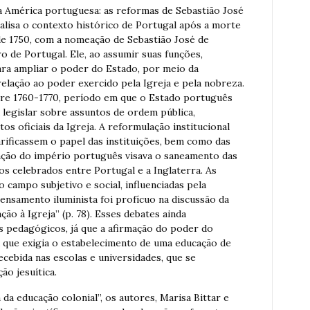
na América portuguesa: as reformas de Sebastião José
alisa o contexto histórico de Portugal após a morte
de 1750, com a nomeação de Sebastião José de
 de Portugal. Ele, ao assumir suas funções,
ra ampliar o poder do Estado, por meio da
lação ao poder exercido pela Igreja e pela nobreza.
re 1760-1770, período em que o Estado português
 legislar sobre assuntos de ordem pública,
oficiais da Igreja. A reformulação institucional
arificassem o papel das instituições, bem como das
ização do império português visava o saneamento das
os celebrados entre Portugal e a Inglaterra. As
ampo subjetivo e social, influenciadas pela
 pensamento iluminista foi profícuo na discussão da
ão à Igreja” (p. 78). Esses debates ainda
s pedagógicos, já que a afirmação do poder do
a que exigia o estabelecimento de uma educação de
ecebida nas escolas e universidades, que se
ão jesuítica.
 da educação colonial”, os autores, Marisa Bittar e