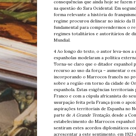
consequências que ainda hoje se fazem 
na questão do Sara Ocidental. Em segun
forma relevante a história do franquismo
regime procurou delinear no início da I
fundamental para compreendermos o regi
regimes totalitários e autoritários de d
Mundial.
4 Ao longo do texto, o autor leva-nos a
espanholas modelaram a política externa
Torna-se claro que o ditador espanhol p
recurso ao uso da força – aumentar o es
incorporando o Marrocos francês no pro
sobre a região em torno da cidade de O
espanhola. Estas exigências territoriais
Franco e com a cúpula africanista do seu
usurpação feita pela França (com o apoio 
aspirações territoriais de Espanha no 
parte de
A Grande Tentação
, desde a Co
estabelecimento do Marrocos espanhol n
sentiram estes acordos diplomáticos co
acrescentar a este sentimento, em 1923 