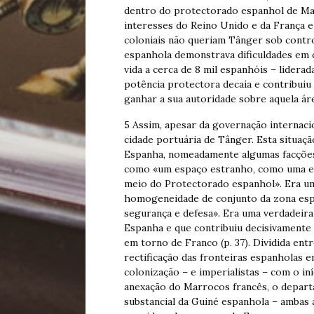
dentro do protectorado espanhol de Mar
interesses do Reino Unido e da França e
coloniais não queriam Tânger sob contro
espanhola demonstrava dificuldades em c
vida a cerca de 8 mil espanhóis – lider
potência protectora decaía e contribuiu
ganhar a sua autoridade sobre aquela ár
5 Assim, apesar da governação internac
cidade portuária de Tânger. Esta situaç
Espanha, nomeadamente algumas facções 
como «um espaço estranho, como uma es
meio do Protectorado espanhol». Era u
homogeneidade de conjunto da zona esp
segurança e defesa». Era uma verdadeira
Espanha e que contribuiu decisivamente p
em torno de Franco (p. 37). Dividida entr
rectificação das fronteiras espanholas
colonização – e imperialistas – com o iní
anexação do Marrocos francês, o depart
substancial da Guiné espanhola – ambas