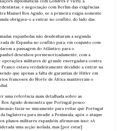
sações diplomáticas com Londres e Vichy, a
edentistas, e negociação com Berlim das exigências
ra Manuel Ros Agudo, se a primeira exigia somente
nda obrigava-o a entrar no conflito, do lado das
 Armadas espanholas não desdenharam a segunda
ntrada de Espanha no conflito para, em conjunto com
olarem a passagem do Atlântico para o
espanhol desenhou pormenorizadamente, com a
e operações militares de grande envergadura contra
 Franco estava verdadeiramente decidido a entrar na
sendo que apenas a falta de garantias de Hitler em
órios franceses do Norte de África mantiveram o
ial.
er uma referência mais detalhada sobre as
ro. Ros Agudo demonstra que Portugal pouco
invasão fazia-se unicamente para evitar que Portugal
 Inglaterra para invadir a Península, após o ataque
ios planos militares espanhóis afirmavam isso: «A
iderada uma acção isolada, mas [por estar]