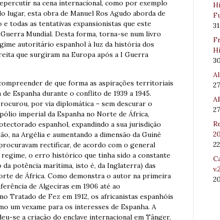
repercutir na cena internacional, como por exemplo
Hi
do lugar, esta obra de Manuel Ros Agudo aborda de
Fu
 e todas as tentativas expansionistas que este
31
I Guerra Mundial. Desta forma, torna-se num livro
Fr
me autoritário espanhol à luz da história dos
Hi
ireita que surgiram na Europa após a I Guerra
3
Al
 compreender de que forma as aspirações territoriais
27
 de Espanha durante o conflito de 1939 a 1945.
Al
rocurou, por via diplomática – sem descurar o
27
pólio imperial da Espanha no Norte de África,
Re
tectorado espanhol, expandindo a sua jurisdição
20
rão, na Argélia e aumentando a dimensão da Guiné
22
 procuravam rectificar, de acordo com o general
 regime, o erro histórico que tinha sido a constante
Ca
da potência marítima, isto é, da Inglaterra) das
v.
Norte de África. Como demonstra o autor na primeira
2
nferência de Algeciras em 1906 até ao
o Tratado de Fez em 1912, os africanistas espanhóis
mo um vexame para os interesses de Espanha. A
deu-se a criação do enclave internacional em Tânger,