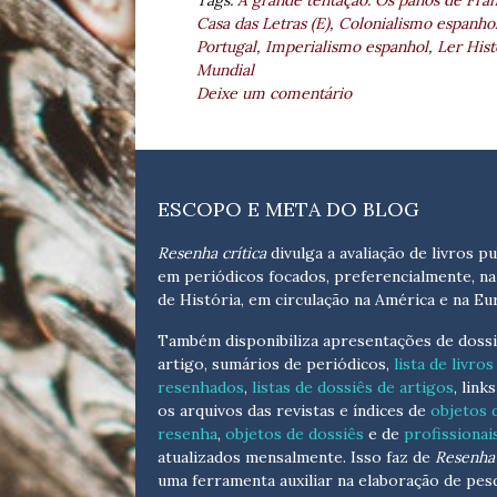
Tags:
A grande tentação. Os panos de Fran
Casa das Letras (E)
,
Colonialismo espanho
Portugal
,
Imperialismo espanhol
,
Ler Hist
Mundial
Deixe um comentário
ESCOPO E META DO BLOG
Resenha crítica
divulga a avaliação de livros pu
em periódicos focados, preferencialmente, na
de História, em circulação na América e na Eu
Também disponibiliza apresentações de dossi
artigo, sumários de periódicos,
lista de livros
resenhados
,
listas de dossiês de artigos
, link
os arquivos das revistas e índices de
objetos 
resenha
,
objetos de dossiês
e de
profissionai
atualizados
mensalmente
. Isso faz de
Resenha 
uma ferramenta auxiliar na elaboração de pes