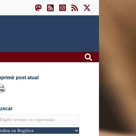
mprimir post atual
uscar