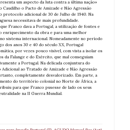
presenta um aspecto da luta contra a última nação»
 ao Caudilho o Pacto de Amizade e Não Agressão
o protocolo adicional de 30 de Julho de 1940. Na
tuguesa necessitava de mais profundidade.
e Franco dava a Portugal, a utilização de fontes e
a o enriquecimento da obra e para uma melhor
 no sistema internacional. Nomeadamente no período
go dos anos 30 e 40 do século XX, Portugal
mática, por vezes pouco visível, com vista a isolar os
os da Falange e do Exército, que mal conseguiam
tivamente a Portugal. Na delicada conjuntura do
lo Adicional ao Tratado de Amizade e Não Agressão
ortanto, completamente desvalorizado. Em parte, a
mento do território colonial no Norte de África, a
ibuiu para que Franco pusesse de lado os seus
utralidade na II Guerra Mundial.