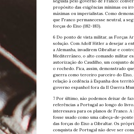
seguida pelo governo de Franco: conver
propósito das exigências mínimas ou irr
máximas ou imperialistas. Como demonst
que Franco permanecesse neutral, a segu
forças do Eixo (182-183).
6 Do ponto de vista militar, as Forças
solução. Com Adolf Hitler a desejar a e
a Alemanha, invadirem Gibraltar e contr
Mediterrâneo, o alto comando militar 
autorização do Caudilho, um conjunto d
o rochedo. Fica, assim, demonstrado que
guerra como terceiro parceiro do Eixo, 
relação à cedência à Espanha dos territ
governo espanhol fora da II Guerra Mund
7 Por último, não podemos deixar de faz
referências a Portugal ao longo do liv
interessava para os planos de Franco. A 
fosse usado como uma cabeça-de-ponte da
das forças do Eixo a Gibraltar. Os própr
conquista de Portugal não deve ser cons