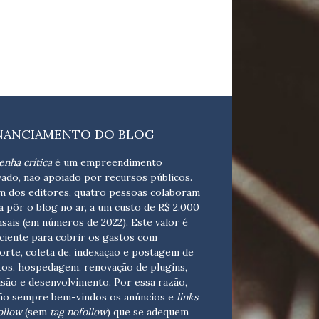
NANCIAMENTO DO BLOG
enha crítica
é um empreendimento
vado, não apoiado por recursos públicos.
m dos editores, quatro pessoas colaboram
a pôr o blog no ar, a um custo de R$ 2.000
sais (em números de 2022). Este valor é
iciente para cobrir os gastos com
orte, coleta de, indexação e postagem de
tos, hospedagem, renovação de plugins,
isão e desenvolvimento.
Por essa razão,
ão sempre bem-vindos os anúncios e
links
ollow
(sem
tag nofollow
) que se adequem