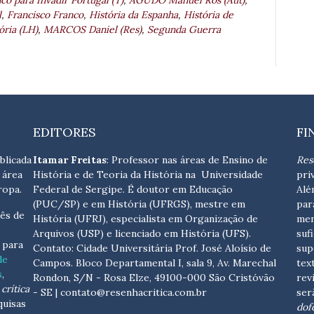
co para Invadir Portugal (T)
,
AGUDO Manuel Ros (Aut)
,
l
,
Francisco Franco
,
História da Espanha
,
História de
ória (LH)
,
MARCOS Daniel (Res)
,
Segunda Guerra
EDITORES
FI
blicada
Itamar Freitas
: Professor nas áreas de Ensino de
Res
 área
História e de Teoria da História na Universidade
pri
ropa.
Federal de Sergipe. É doutor em Educação
Alé
(PUC/SP) e em História (UFRGS), mestre em
par
ês de
História (UFRJ), especialista em Organização de
men
Arquivos (USP) e licenciado em História (UFS).
suf
s para
Contato:
Cidade Universitária Prof. José Aloísio de
sup
de
Campos. Bloco Departamental I, sala 9, Av. Marechal
tex
s
,
Rondon, S/N - Rosa Elze, 49100-000 São Cristóvão
rev
crítica
- SE
| contato@resenhacritica.com.br
ser
quisas
dof