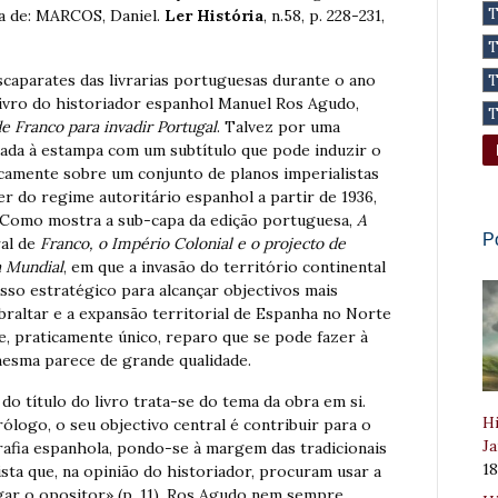
ha de: MARCOS, Daniel.
Ler História
, n.58, p. 228-231,
scaparates das livrarias portuguesas durante o ano
 livro do historiador espanhol Manuel Ros Agudo,
e Franco para invadir Portugal
. Talvez por uma
i dada à estampa com um subtítulo que pode induzir o
nicamente sobre um conjunto de planos imperialistas
er do regime autoritário espanhol a partir de 1936,
. Como mostra a sub-capa da edição portuguesa,
A
P
al de
Franco, o Império Colonial e o projecto de
a Mundial
, em que a invasão do território continental
so estratégico para alcançar objectivos mais
raltar e a expansão territorial de Espanha no Norte
o e, praticamente único, reparo que se pode fazer à
 mesma parece de grande qualidade.
o título do livro trata-se do tema da obra em si.
Hi
logo, o seu objectivo central é contribuir para o
Ja
afia espanhola, pondo-se à margem das tradicionais
1
sta que, na opinião do historiador, procuram usar a
gar o opositor» (p. 11). Ros Agudo nem sempre