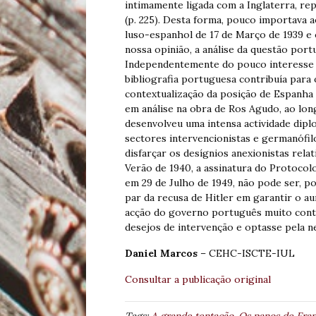
intimamente ligada com a Inglaterra, re
(p. 225). Desta forma, pouco importava
luso-espanhol de 17 de Março de 1939 e 
nossa opinião, a análise da questão por
Independentemente do pouco interesse qu
bibliografia portuguesa contribuía par
contextualização da posição de Espanha
em análise na obra de Ros Agudo, ao lon
desenvolveu uma intensa actividade diplo
sectores intervencionistas e germanófil
disfarçar os desígnios anexionistas rela
Verão de 1940, a assinatura do Protoco
em 29 de Julho de 1949, não pode ser, p
par da recusa de Hitler em garantir o au
acção do governo português muito contr
desejos de intervenção e optasse pela ne
Daniel
Marcos
–
CEHC-ISCTE-IUL
Consultar a publicação original