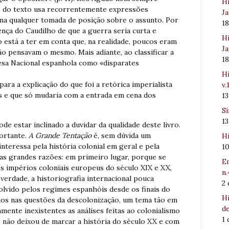
Hi
go do texto usa recorrentemente expressões
Ja
 uma qualquer tomada de posição sobre o assunto. Por
1
ença do Caudilho de que a guerra seria curta e
Hi
ão está a ter em conta que, na realidade, poucos eram
Ja
ão pensavam o mesmo. Mais adiante, ao classificar a
1
fesa Nacional espanhola como «disparates
Hi
 para a explicação do que foi a retórica imperialista
v.
s e que só mudaria com a entrada em cena dos
1
Sí
1
de estar inclinado a duvidar da qualidade deste livro.
portante.
A Grande Tentação
é, sem dúvida um
Hi
nteressa pela história colonial em geral e pela
1
uas grandes razões: em primeiro lugar, porque se
Em
 impérios coloniais europeus do século XIX e XX,
n.
 verdade, a historiografia internacional pouca
2
volvido pelos regimes espanhóis desde os finais do
Hi
mos nas questões da descolonização, um tema tão em
de
amente inexistentes as análises feitas ao colonialismo
1
, não deixou de marcar a história do século XX e com