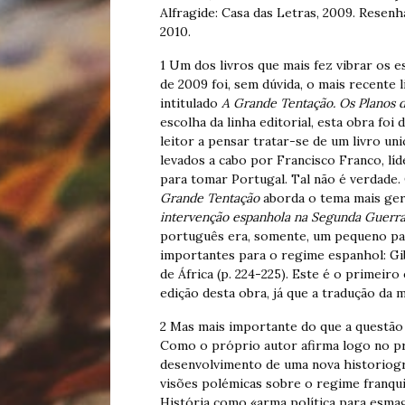
Alfragide: Casa das Letras, 2009. Resen
2010.
1 Um dos livros que mais fez vibrar os e
de 2009 foi, sem dúvida, o mais recente
intitulado
A Grande Tentação. Os Planos d
escolha da linha editorial, esta obra fo
leitor a pensar tratar-se de um livro u
levados a cabo por Francisco Franco, líd
para tomar Portugal. Tal não é verdade
Grande Tentação
aborda o tema mais ger
intervenção espanhola na Segunda Guerr
português era, somente, um pequeno pas
importantes para o regime espanhol: Gib
de África (p. 224-225). Este é o primeir
edição desta obra, já que a tradução da
2 Mas mais importante do que a questão d
Como o próprio autor afirma logo no pró
desenvolvimento de uma nova historiogr
visões polémicas sobre o regime franqui
História como «arma política para esma