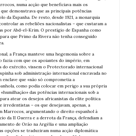
rocos, numa acção que beneficiava mais os
 que demonstrava que as principais potências
lo da Espanha. De resto, desde 1921, a monarquia
ontrolar as rebeliões nacionalistas – que custaram a
adas por Abd-el-Krim. O prestígio de Espanha como
 para que Primo da Rivera não tenha conseguido
ea.
ional, a França manteve uma hegemonia sobre a
ão fazia com que os apoiantes do império, em
do exército, vissem o Protectorado internacional
pinha sob administração internacional encravada no
m enclave que «não só comprometia a
anhola, como podia colocar em perigo a sua própria
 «humilhação» das potências internacionais sob a
ara atear os desejos africanistas da elite política
e irredentistas – os que desejavam, apenas, a
 em Marrocos, argumentando o direito espanhol à
cio da II Guerra e a derrota da França, defendiam a
amento de Orão na Argélia e uma ampliação
 as opções se traduziram numa acção diplomática