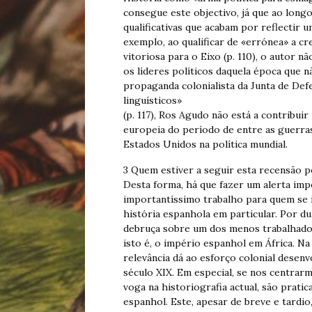
consegue este objectivo, já que ao lon
qualificativas que acabam por reflectir
exemplo, ao qualificar de «errónea» a cr
vitoriosa para o Eixo (p. 110), o autor n
os líderes políticos daquela época que n
propaganda colonialista da Junta de De
linguísticos»
(p. 117), Ros Agudo não está a contribuir
europeia do período de entre as guerra
Estados Unidos na política mundial.
3 Quem estiver a seguir esta recensão po
Desta forma, há que fazer um alerta im
importantíssimo trabalho para quem se i
história espanhola em particular. Por d
debruça sobre um dos menos trabalhados
isto é, o império espanhol em África. Na
relevância dá ao esforço colonial desen
século XIX. Em especial, se nos centrar
voga na historiografia actual, são pratic
espanhol. Este, apesar de breve e tardio