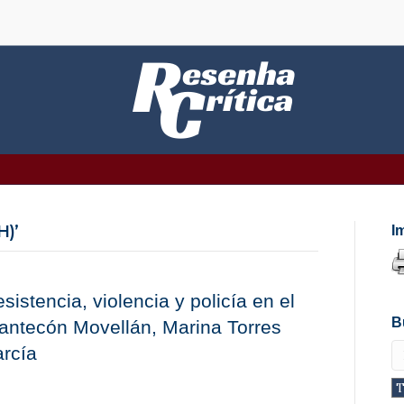
H)’
I
sistencia, violencia y policía en el
B
ntecón Movellán, Marina Torres
rcía