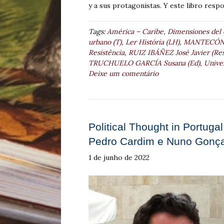
y a sus protagonistas. Y este libro resp
Tags:
América – Caribe
,
Dimensiones del c
urbano (T)
,
Ler História (LH)
,
MANTECÓN 
Resistência
,
RUIZ IBÁÑEZ José Javier (Res
TRUCHUELO GARCÍA Susana (Ed)
,
Univer
Deixe um comentário
Political Thought in Portuga
Pedro Cardim e Nuno Gonça
1 de junho de 2022