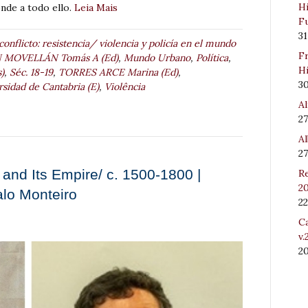
Hi
onde a todo ello.
Leia Mais
Fu
31
onflicto: resistencia/ violencia y policía en el mundo
Fr
MOVELLÁN Tomás A (Ed)
,
Mundo Urbano
,
Política
,
Hi
)
,
Séc. 18-19
,
TORRES ARCE Marina (Ed)
,
3
sidad de Cantabria (E)
,
Violência
Al
27
Al
27
l and Its Empire/ c. 1500-1800 |
Re
20
lo Monteiro
22
Ca
v.
2