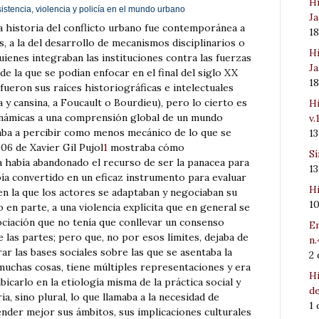
Hi
esistencia, violencia y policía en el mundo urbano
Ja
a historia del conflicto urbano fue contemporánea a
1
s, a la del desarrollo de mecanismos disciplinarios o
Hi
quienes integraban las instituciones contra las fuerzas
Ja
e la que se podían enfocar en el final del siglo XX
1
fueron sus raíces historiográficas e intelectuales
a y cansina, a Foucault o Bourdieu), pero lo cierto es
Hi
 dinámicas a una comprensión global de un mundo
v.
aba a percibir como menos mecánico de lo que se
1
06 de Xavier Gil Pujol
1
mostraba cómo
Sí
na había abandonado el recurso de ser la panacea para
1
bía convertido en un eficaz instrumento para evaluar
Hi
en la que los actores se adaptaban y negociaban su
1
 en parte, a una violencia explícita que en general se
ciación que no tenía que conllevar un consenso
Em
e las partes; pero que, no por esos límites, dejaba de
n.
r las bases sociales sobre las que se asentaba la
2
a muchas cosas, tiene múltiples representaciones y era
Hi
icarlo en la etiología misma de la práctica social y
de
a, sino plural, lo que llamaba a la necesidad de
1
ender mejor sus ámbitos, sus implicaciones culturales