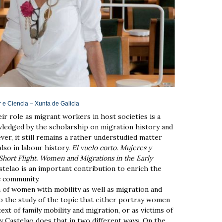
e Ciencia – Xunta de Galicia
r role as migrant workers in host societies is a
wledged by the scholarship on migration history and
er, it still remains a rather understudied matter
 also in labour history.
El vuelo corto. Mujeres y
Short Flight. Women and Migrations in the Early
stelao is an important contribution to enrich the
c community.
on of women with mobility as well as migration and
o the study of the topic that either portray women
xt of family mobility and migration, or as victims of
y Castelao does that in two different ways. On the