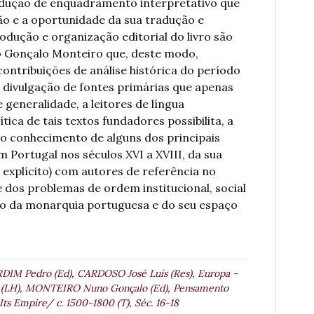
odução de enquadramento interpretativo que
ão e a oportunidade da sua tradução e
rodução e organização editorial do livro são
o Gonçalo Monteiro que, deste modo,
ontribuições de análise histórica do período
 divulgação de fontes primárias que apenas
 generalidade, a leitores de língua
tica de tais textos fundadores possibilita, a
 o conhecimento de alguns dos principais
 Portugal nos séculos XVI a XVIII, da sua
u explícito) com autores de referência no
 dos problemas de ordem institucional, social
to da monarquia portuguesa e do seu espaço
DIM Pedro (Ed)
,
CARDOSO José Luís (Res)
,
Europa -
 (LH)
,
MONTEIRO Nuno Gonçalo (Ed)
,
Pensamento
 Its Empire/ c. 1500-1800 (T)
,
Séc. 16-18