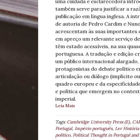
uma cuidada e esclarecedora intr
também serve para justificar a raz
publicação em língua inglesa. A int
de autoria de Pedro Cardim e Nun
acrescentam às suas importantes c
em apreço um relevante serviço de
têm estado acessíveis, na sua quase
portuguesa. A tradução e edição crí
um público internacional alargado,
protagonistas do debate político em
articulação ou diálogo (implícito o
quadro europeu e da especificidade
e política que emergem no contex
imperial.
Leia Mais
Tags:
Cambridge University Press (E)
,
CAR
Portugal
,
Império português
,
Ler História
político
,
Political Thought in Portugal and