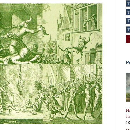
P
Hi
Ja
1