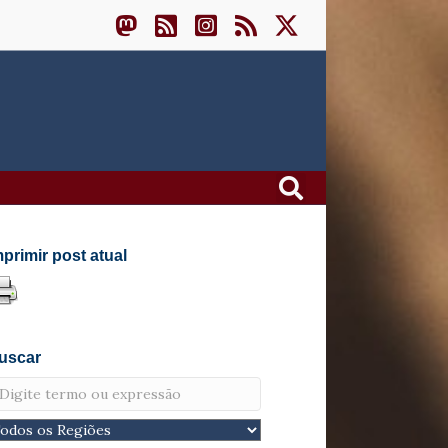
mprimir post atual
uscar