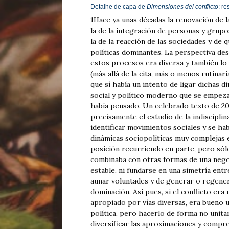
Detalhe de capa de
Dimensiones del conflicto
: r
1
Hace ya unas décadas la renovación de l
la de la integración de personas y grupo
la de la reacción de las sociedades y de 
políticas dominantes. La perspectiva desd
estos procesos era diversa y también lo 
(más allá de la cita, más o menos rutinari
que sí había un intento de ligar dichas
social y político moderno que se empez
había pensado. Un celebrado texto de 20
precisamente el estudio de la indiscipli
identificar movimientos sociales y se ha
dinámicas sociopolíticas muy complejas 
posición recurriendo en parte, pero sólo
combinaba con otras formas de una nego
estable, ni fundarse en una simetría entr
aunar voluntades y de generar o regenera
dominación. Así pues, si el conflicto er
apropiado por vías diversas, era bueno ub
política, pero hacerlo de forma no unitari
diversificar las aproximaciones y compr