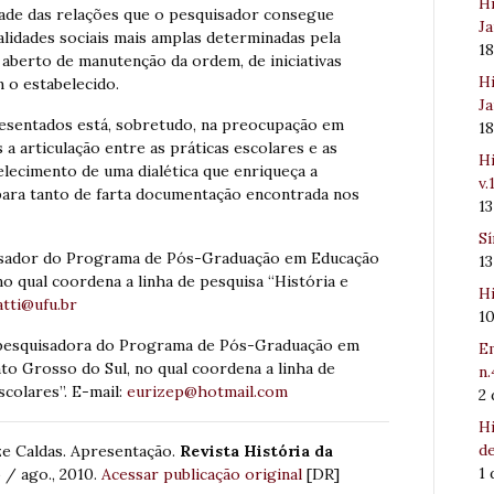
Hi
idade das relações que o pesquisador consegue
Ja
nalidades sociais mais amplas determinadas pela
1
aberto de manutenção da ordem, de iniciativas
Hi
 o estabelecido.
Ja
resentados está, sobretudo, na preocupação em
1
a articulação entre as práticas escolares e as
Hi
belecimento de uma dialética que enriqueça a
v.
 para tanto de farta documentação encontrada nos
1
Sí
sador do Programa de Pós-Graduação em Educação
1
o qual coordena a linha de pesquisa “História e
Hi
tti@ufu.br
1
pesquisadora do Programa de Pós-Graduação em
Em
o Grosso do Sul, no qual coordena a linha de
n.
scolares”. E-mail:
eurizep@hotmail.com
2
Hi
de
e Caldas. Apresentação.
Revista História da
1
o / ago., 2010.
Acessar publicação original
[DR]