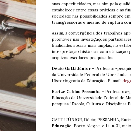
suas especificidades, mas sim pela qual
estabelecer entre essas práticas e as fi
sociedade nas possibilidades sempre em 
transgressoras e mesmo de ruptura com
Assim, a convergência dos trabalhos ap
promover nas investigações particulares 
finalidades sociais mais amplas, no esta
interpretação histórica, com utilização
arquivos escolares pesquisados.
Décio Gatti Júnior
– Professor-pesqui
da Universidade Federal de Uberlândia, n
Historiografia da Educação”. E-mail:
dega
Eurize Caldas Pessanha
– Professora-
Educação da Universidade Federal de Mat
pesquisa “Escola, Cultura e Disciplinas E
GATTI JÚNIOR, Décio; PESSANHA, Euriz
Educação
. Porto Alegre, v. 14, n. 31, mai