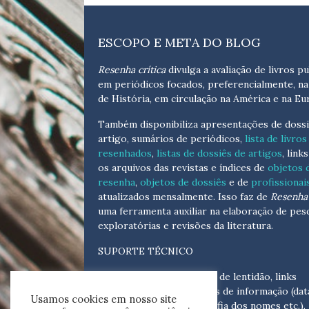
ESCOPO E META DO BLOG
Resenha crítica
divulga a avaliação de livros pu
em periódicos focados, preferencialmente, na
de História, em circulação na América e na Eu
Também disponibiliza apresentações de dossi
artigo, sumários de periódicos,
lista de livros
resenhados
,
listas de dossiês de artigos
, link
os arquivos das revistas e índices de
objetos 
resenha
,
objetos de dossiês
e de
profissionai
atualizados
mensalmente
. Isso faz de
Resenha 
uma ferramenta auxiliar na elaboração de pes
exploratórias e revisões da literatura.
SUPORTE TÉCNICO
Para eventuais problemas de lentidão, links
quebrados, senhas e erros de informação (dat
Usamos cookies em nosso site
tópicas, cronológicas, grafia dos nomes etc.),