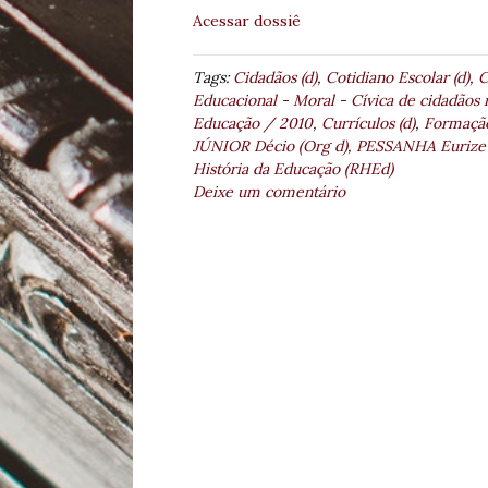
Acessar dossiê
Tags:
Cidadãos (d)
,
Cotidiano Escolar (d)
,
C
Educacional - Moral - Cívica de cidadãos n
Educação / 2010
,
Currículos (d)
,
Formação
JÚNIOR Décio (Org d)
,
PESSANHA Eurize 
História da Educação (RHEd)
Deixe um comentário