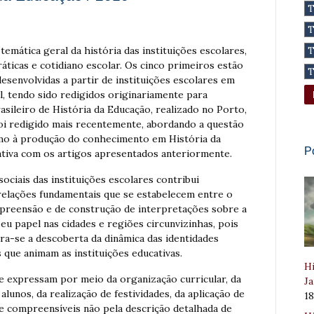
temática geral da história das instituições escolares,
áticas e cotidiano escolar. Os cinco primeiros estão
desenvolvidas a partir de instituições escolares em
l, tendo sido redigidos originariamente para
ileiro de História da Educação, realizado no Porto,
foi redigido mais recentemente, abordando a questão
omo à produção do conhecimento em História da
P
ativa com os artigos apresentados anteriormente.
ociais das instituições escolares contribui
elações fundamentais que se estabelecem entre o
mpreensão e de construção de interpretações sobre a
seu papel nas cidades e regiões circunvizinhas, pois
a-se a descoberta da dinâmica das identidades
 que animam as instituições educativas.
Hi
e expressam por meio da organização curricular, da
Ja
lunos, da realização de festividades, da aplicação de
1
e compreensíveis não pela descrição detalhada de