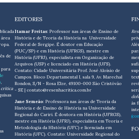
EDITORES
FI
blicada
Itamar Freitas
: Professor nas áreas de Ensino de
Res
 área
História e de Teoria da História na Universidade
pri
ropa.
Federal de Sergipe. É doutor em Educação
Alé
(PUC/SP) e em História (UFRGS), mestre em
par
ês de
História (UFRJ), especialista em Organização de
men
Arquivos (USP) e licenciado em História (UFS).
suf
s para
Contato:
Cidade Universitária Prof. José Aloísio de
sup
de
Campos. Bloco Departamental I, sala 9, Av. Marechal
tex
s
,
Rondon, S/N - Rosa Elze, 49100-000 São Cristóvão
rev
crítica
- SE
| contato@resenhacritica.com.br
ser
quisas
dof
Jane Semeão
: Professora nas áreas de Teoria da
às 
História e de Ensino de História na Universidade
int
Regional do Cariri. É doutora em História (UFRGS),
(co
mestre em História (UFRJ), especialista em Teoria e
Metodologia da HIstória (UFC) e licenciada em
FO
as
História (UFC). Contato:
Universidade Regional do