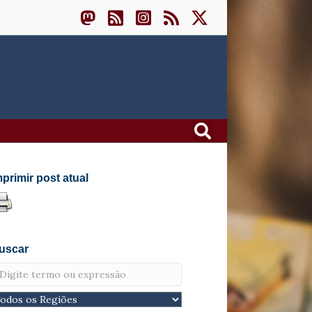
mprimir post atual
uscar