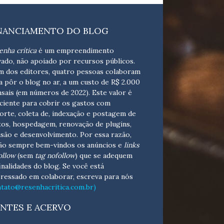
NANCIAMENTO DO BLOG
enha crítica
é um empreendimento
vado, não apoiado por recursos públicos.
m dos editores, quatro pessoas colaboram
a pôr o blog no ar, a um custo de R$ 2.000
sais (em números de 2022). Este valor é
iciente para cobrir os gastos com
orte, coleta de, indexação e postagem de
tos, hospedagem, renovação de plugins,
isão e desenvolvimento.
Por essa razão,
ão sempre bem-vindos os anúncios e
links
ollow
(sem
tag nofollow
) que se adequem
finalidades do blog. Se você está
eressado em colaborar,
escreva para nós
ntato@resenhacritica.com.br)
NTES E ACERVO