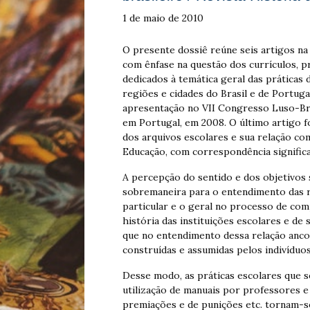
1 de maio de 2010
O presente dossiê reúne seis artigos na 
com ênfase na questão dos currículos, pr
dedicados à temática geral das práticas 
regiões e cidades do Brasil e de Portuga
apresentação no VII Congresso Luso-Bras
em Portugal, em 2008. O último artigo 
dos arquivos escolares e sua relação c
Educação, com correspondência signific
A percepção do sentido e dos objetivos s
sobremaneira para o entendimento das r
particular e o geral no processo de co
história das instituições escolares e de 
que no entendimento dessa relação ancor
construídas e assumidas pelos indivíduos
Desse modo, as práticas escolares que s
utilização de manuais por professores e a
premiações e de punições etc. tornam-s