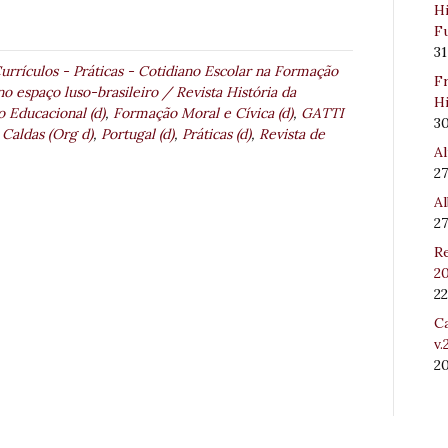
Hi
Fu
31
urrículos - Práticas - Cotidiano Escolar na Formação
Fr
o espaço luso-brasileiro / Revista História da
Hi
 Educacional (d)
,
Formação Moral e Cívica (d)
,
GATTI
3
Caldas (Org d)
,
Portugal (d)
,
Práticas (d)
,
Revista de
Al
27
Al
27
Re
20
22
Ca
v.
2