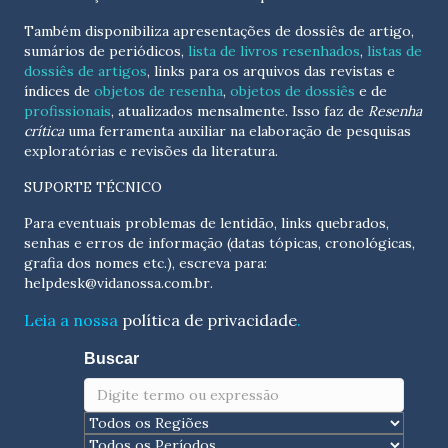
Também disponibiliza apresentações de dossiês de artigo,
sumários de periódicos,
lista de livros resenhados
,
listas de
dossiês de artigos
, links para os arquivos das revistas e
índices de
objetos de resenha
,
objetos de dossiês
e de
profissionais
, atualizados
mensalmente
. Isso faz de
Resenha
crítica
uma ferramenta auxiliar na elaboração de pesquisas
exploratórias e revisões da literatura.
SUPORTE TÉCNICO
Para eventuais problemas de lentidão, links quebrados,
senhas e erros de informação (datas tópicas, cronológicas,
grafia dos nomes etc.), escreva para:
helpdesk@vidanossa.com.br
.
Leia a nossa
política de privacidade
.
Buscar