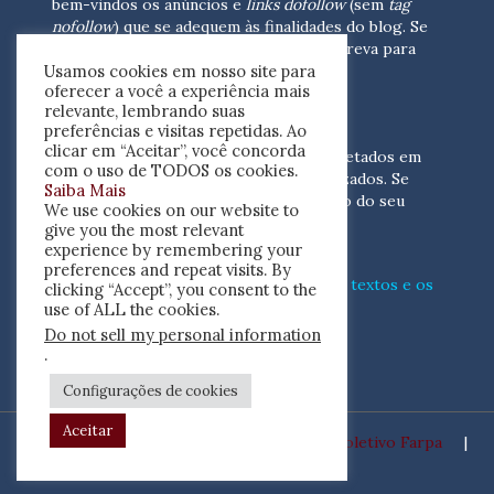
bem-vindos os anúncios e
links dofollow
(sem
tag
nofollow
) que se adequem às finalidades do blog. Se
você está interessado em colaborar,
escreva para
Usamos cookies em nosso site para
nós
(contato@resenhacritica.com.br)
oferecer a você a experiência mais
relevante, lembrando suas
FONTES E ACERVO
preferências e visitas repetidas. Ao
clicar em “Aceitar”, você concorda
As resenhas, dossiês e sumários são coletados em
com o uso de TODOS os cookies.
periódicos acadêmicos e sites especializados. Se
Saiba Mais
você tem interesse em divulgar o acervo do seu
We use cookies on our website to
periódico, escreva para nós
give you the most relevant
(contato@resenhacritica.com.br)
experience by remembering your
preferences and repeat visits. By
Conheça o
modo
como processamos os textos e os
clicking “Accept”, you consent to the
índices
disponibilizados neste blog.
use of ALL the cookies.
Do not sell my personal information
ISSN 2764-0302
.
Configurações de cookies
Aceitar
Desenvolvido por
Coletivo Farpa
|
Copyright ©2020 Resenha Crítica