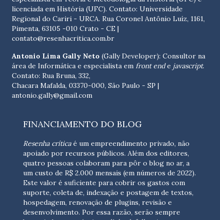
licenciada em História (UFC). Contato:
Universidade
Regional do Cariri - URCA. Rua Coronel Antônio Luíz, 1161,
Pimenta, 63105 -010 Crato - CE
|
contato@resenhacritica.com.br
Antonio Lima Gally Neto
(Gally Developer): Consultor na
área de Informática e especialista em
front end
e
javascript
.
Contato: Rua Bruna, 332,
Chacara Mafalda, 03370-000, São Paulo - SP |
antonio.gally@gmail.com
FINANCIAMENTO DO BLOG
Resenha crítica
é um empreendimento privado, não
apoiado por recursos públicos. Além dos editores,
quatro pessoas colaboram para pôr o blog no ar, a
um custo de R$ 2.000 mensais (em números de 2022).
Este valor é suficiente para cobrir os gastos com
suporte, coleta de, indexação e postagem de textos,
hospedagem, renovação de plugins, revisão e
desenvolvimento.
Por essa razão, serão sempre