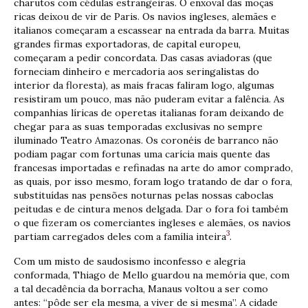
charutos com cédulas estrangeiras. O enxoval das moças
ricas deixou de vir de Paris. Os navios ingleses, alemães e
italianos começaram a escassear na entrada da barra. Muitas
grandes firmas exportadoras, de capital europeu,
começaram a pedir concordata. Das casas aviadoras (que
forneciam dinheiro e mercadoria aos seringalistas do
interior da floresta), as mais fracas faliram logo, algumas
resistiram um pouco, mas não puderam evitar a falência. As
companhias líricas de operetas italianas foram deixando de
chegar para as suas temporadas exclusivas no sempre
iluminado Teatro Amazonas. Os coronéis de barranco não
podiam pagar com fortunas uma carícia mais quente das
francesas importadas e refinadas na arte do amor comprado,
as quais, por isso mesmo, foram logo tratando de dar o fora,
substituídas nas pensões noturnas pelas nossas caboclas
peitudas e de cintura menos delgada. Dar o fora foi também
o que fizeram os comerciantes ingleses e alemães, os navios
3
partiam carregados deles com a família inteira
.
Com um misto de saudosismo inconfesso e alegria
conformada, Thiago de Mello guardou na memória que, com
a tal decadência da borracha, Manaus voltou a ser como
antes: “pôde ser ela mesma, a viver de si mesma”. A cidade