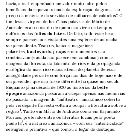
havia, afinal, empenhado um valor muito alto pelos
benefícios da riqueza oriunda da exploração da goma, “ao
preço da miséria e da servidão de milhares de caboclos”. O
fim dessa “virgem de luxo”, nas palavras de Mário de
Andrade, era o consolo de quem não viveu os tempos
eufóricos das
folies du latex
. De fato, todo esse luxo
sempre pareceu aos visitantes uma espécie de anomalia
surpreendente. Teatros, bancos, magazines,
palacetes,
boulevards
, praças e monumentos não
combinavam (e ainda não parecerem combinar) com as
imagens da floresta, do labirinto de rios e da propaganda
ecológica do mais rico ecossistema do planeta. Se essa
ambigüidade persiste com força nos dias de hoje, não é de
surpreender que não fosse diferente há quase um século.
Enquanto já na década de 1920 as histórias da
belle
époque
amazônica passaram a vicejar apenas nas memórias
do passado, a imagem do “anfiteatro” amazônico coberto
pela verdejante floresta voltou a ocupar a literatura sobre a
4
região
. Tanto em Mário de Andrade como em Raymundo
Moraes, preferido entre os literatos locais pelo poeta
5
paulista
, é a natureza amazônica – com sua “autenticidade”
selvagem e primitiva – que tomou o lugar de destaque,