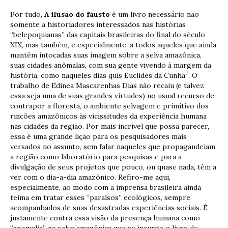
Por tudo,
A ilusão do fausto
é um livro necessário não
somente a historiadores interessados nas histórias
“belepoquianas” das capitais brasileiras do final do século
XIX, mas também, e especialmente, a todos aqueles que ainda
mantêm intocadas suas imagem sobre a selva amazônica,
suas cidades anômalas, com sua gente vivendo à margem da
7
história, como naqueles dias quis Euclides da Cunha
. O
trabalho de Edinea Mascarenhas Dias não recaiu (e talvez
essa seja uma de suas grandes virtudes) no usual recurso de
contrapor a floresta, o ambiente selvagem e primitivo dos
rincões amazônicos às vicissitudes da experiência humana
nas cidades da região. Por mais incrível que possa parecer,
essa é uma grande lição para os pesquisadores mais
versados no assunto, sem falar naqueles que propagandeiam
a região como laboratório para pesquisas e para a
divulgação de seus projetos que pouco, ou quase nada, têm a
ver com o dia-a-dia amazônico. Refiro-me aqui,
especialmente, ao modo com a imprensa brasileira ainda
teima em tratar esses “paraísos” ecológicos, sempre
acompanhados de suas desastradas experiências sociais. É
justamente contra essa visão da presença humana como
“anomalia” na selva amazônica que se insurge o livro de