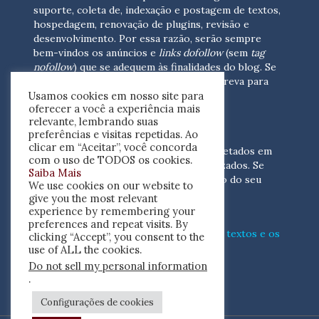
suporte, coleta de, indexação e postagem de textos,
hospedagem, renovação de plugins, revisão e
desenvolvimento.
Por essa razão, serão sempre
bem-vindos os anúncios e
links dofollow
(sem
tag
nofollow
) que se adequem às finalidades do blog. Se
você está interessado em colaborar,
escreva para
Usamos cookies em nosso site para
nós
(contato@resenhacritica.com.br)
oferecer a você a experiência mais
relevante, lembrando suas
FONTES E ACERVO
preferências e visitas repetidas. Ao
clicar em “Aceitar”, você concorda
As resenhas, dossiês e sumários são coletados em
com o uso de TODOS os cookies.
periódicos acadêmicos e sites especializados. Se
Saiba Mais
você tem interesse em divulgar o acervo do seu
We use cookies on our website to
periódico, escreva para nós
give you the most relevant
(contato@resenhacritica.com.br)
experience by remembering your
preferences and repeat visits. By
Conheça o
modo
como processamos os textos e os
clicking “Accept”, you consent to the
índices
disponibilizados neste blog.
use of ALL the cookies.
Do not sell my personal information
ISSN 2764-0302
.
Configurações de cookies