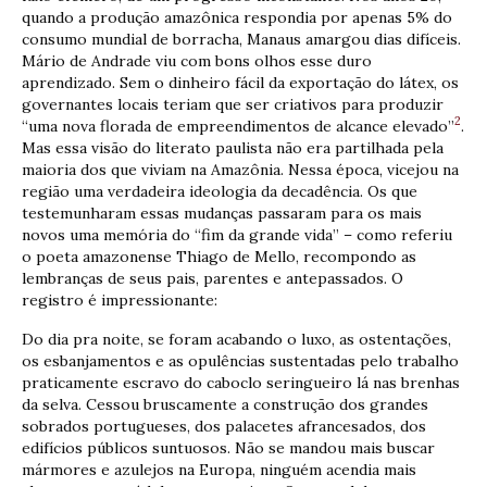
quando a produção amazônica respondia por apenas 5% do
consumo mundial de borracha, Manaus amargou dias difíceis.
Mário de Andrade viu com bons olhos esse duro
aprendizado. Sem o dinheiro fácil da exportação do látex, os
governantes locais teriam que ser criativos para produzir
2
“uma nova florada de empreendimentos de alcance elevado”
.
Mas essa visão do literato paulista não era partilhada pela
maioria dos que viviam na Amazônia. Nessa época, vicejou na
região uma verdadeira ideologia da decadência. Os que
testemunharam essas mudanças passaram para os mais
novos uma memória do “fim da grande vida” – como referiu
o poeta amazonense Thiago de Mello, recompondo as
lembranças de seus pais, parentes e antepassados. O
registro é impressionante:
Do dia pra noite, se foram acabando o luxo, as ostentações,
os esbanjamentos e as opulências sustentadas pelo trabalho
praticamente escravo do caboclo seringueiro lá nas brenhas
da selva. Cessou bruscamente a construção dos grandes
sobrados portugueses, dos palacetes afrancesados, dos
edifícios públicos suntuosos. Não se mandou mais buscar
mármores e azulejos na Europa, ninguém acendia mais