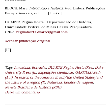
BLOCH, Marc.
Introdução à História
. 4.ed. Lisboa: Publicações
Europa-América, s.d. [ Links ]
DUARTE, Regina Horta.- Departamento de História,
Universidade Federal de Minas Gerais. Pesquisadora
CNPq.
reginahorta duarte@gmail.com
.
Acessar publicação original
[IF]
Tags:
Amazônia
,
Borracha
,
DUARTE Regina Horta (Res)
,
Duke
University Press (E)
,
Expedições científicas
,
GARFIELD Seth
(Aut)
,
In search of the Amazon: Brazil/the United States/and
the nature of a region (T)
,
Natureza
,
Relatos de viagem
,
Revista Brasileira de História (RBH)
Deixe um comentário