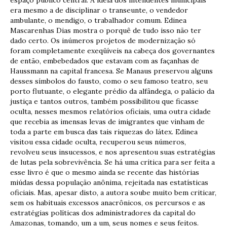
era mesmo a de disciplinar o transeunte, o vendedor
ambulante, o mendigo, o trabalhador comum. Edinea
Mascarenhas Dias mostra o porquê de tudo isso não ter
dado certo. Os inúmeros projetos de modernização só
foram completamente exeqüíveis na cabeça dos governantes
de então, embebedados que estavam com as façanhas de
Haussmann na capital francesa. Se Manaus preservou alguns
desses símbolos do fausto, como o seu famoso teatro, seu
porto flutuante, o elegante prédio da alfândega, o palácio da
justiça e tantos outros, também possibilitou que ficasse
oculta, nesses mesmos relatórios oficiais, uma outra cidade
que recebia as imensas levas de imigrantes que vinham de
toda a parte em busca das tais riquezas do látex. Edinea
visitou essa cidade oculta, recuperou seus números,
revolveu seus insucessos, e nos apresentou suas estratégias
de lutas pela sobrevivência. Se há uma crítica para ser feita a
esse livro é que o mesmo ainda se recente das histórias
miúdas dessa população anônima, rejeitada nas estatísticas
oficiais. Mas, apesar disto, a autora soube muito bem criticar,
sem os habituais excessos anacrônicos, os percursos e as
estratégias políticas dos administradores da capital do
Amazonas, tomando, um a um, seus nomes e seus feitos.