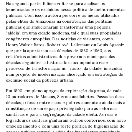
Na segunda parte, Edinea volta-se para analisar os
beneficiados e os excluídos nessa política de melhoramentos
públicos. Com isso, a autora percorre os meios utilizados
pelas elites do Amazonas na constituição das políticas
públicas que ambicionaram transformar uma pequena
“aldeia” em uma cidade moderna, tal e qual suas propaladas
congêneres européias. Das notícias de viajantes, como
Henry Walter Bates, Robert Avé-Lallemant ou Louis Agassiz,
que por lá aportaram nas décadas de 1850 e 1860, aos
relatórios administrativos dos governos municipais das
décadas seguintes, a historiadora acompanhou esse
processo de transformação no “rosto” da cidade, imiscuído
num projeto de modernização alicerçado em estratégias de
exclusão social da pobreza urbana.
Em 1890, em pleno apogeu da exploração da goma, de cada
10 moradores de Manaus, 8 eram analfabetos. Passadas duas
décadas, o fosso entre ricos e pobres aumentou ainda mais a
constituição de um espaço privilegiado para as reformas
sanitárias e para a segregação da cidade eleita. As ruas e
logradouros centrais ganharam outros contornos, com novo
embelezamento e com uma forte política de higienização do
espaço público central. A idéia dos intendentes municipais