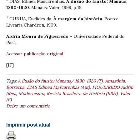
DIAS, Edinea Mascarenhas.
A ilusão do fausto: Manaus,
1890-1920
. Manaus: Valer, 1999, p.19.
7
CUNHA, Euclides da.
À margem da história
. Porto:
Livraria Chardron, 1909.
Aldrin Moura de Figueiredo
– Universidade Federal do
Pará.
Acessar publicação original
[IF]
Tags:
A ilusão do fausto: Manaus/ 1890-1920 (T)
,
Amazônia
,
Borracha
,
DIAS Edinea Mascarenhas (Aut)
,
FIGUEIREDO Aldrin
(Res)
,
Modernismo
,
Revista Brasileira de História (RBH)
,
Valer
(E)
Deixe um comentário
Imprimir post atual