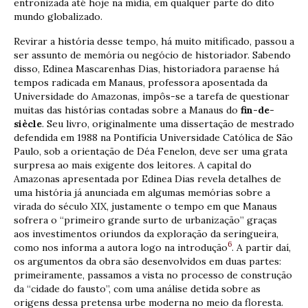
entronizada até hoje na mídia, em qualquer parte do dito
mundo globalizado.
Revirar a história desse tempo, há muito mitificado, passou a
ser assunto de memória ou negócio de historiador. Sabendo
disso, Edinea Mascarenhas Dias, historiadora paraense há
tempos radicada em Manaus, professora aposentada da
Universidade do Amazonas, impôs-se a tarefa de questionar
muitas das histórias contadas sobre a Manaus do
fin-de-
siècle
. Seu livro, originalmente uma dissertação de mestrado
defendida em 1988 na Pontifícia Universidade Católica de São
Paulo, sob a orientação de Déa Fenelon, deve ser uma grata
surpresa ao mais exigente dos leitores. A capital do
Amazonas apresentada por Edinea Dias revela detalhes de
uma história já anunciada em algumas memórias sobre a
virada do século XIX, justamente o tempo em que Manaus
sofrera o “primeiro grande surto de urbanização” graças
aos investimentos oriundos da exploração da seringueira,
6
como nos informa a autora logo na introdução
. A partir daí,
os argumentos da obra são desenvolvidos em duas partes:
primeiramente, passamos a vista no processo de construção
da “cidade do fausto”, com uma análise detida sobre as
origens dessa pretensa urbe moderna no meio da floresta.