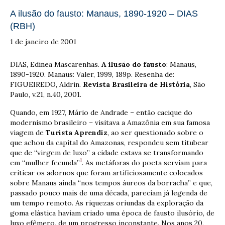
A ilusão do fausto: Manaus, 1890-1920 – DIAS
(RBH)
1 de janeiro de 2001
DIAS, Edinea Mascarenhas.
A ilusão do fausto
: Manaus,
1890-1920. Manaus: Valer, 1999, 189p. Resenha de:
FIGUEIREDO, Aldrin.
Revista Brasileira de História
, São
Paulo, v.21, n.40, 2001.
Quando, em 1927, Mário de Andrade – então cacique do
modernismo brasileiro – visitava a Amazônia em sua famosa
viagem de
Turista Aprendiz
, ao ser questionado sobre o
que achou da capital do Amazonas, respondeu sem titubear
que de “virgem de luxo” a cidade estava se transformando
1
em “mulher fecunda”
. As metáforas do poeta serviam para
criticar os adornos que foram artificiosamente colocados
sobre Manaus ainda “nos tempos áureos da borracha” e que,
passado pouco mais de uma década, pareciam já legenda de
um tempo remoto. As riquezas oriundas da exploração da
goma elástica haviam criado uma época de fausto ilusório, de
luxo efêmero, de um progresso inconstante. Nos anos 20,