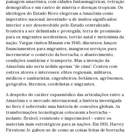
paisagem amazônica, com cidades fantasmagóricas, retração
demográfica e um rastro de miséria e doenças tropicais. Os
ideólogos do Estado Novo elegeram a Amazônia como
imperativo nacional, investindo-a de muitos significados:
interior a ser desenvolvido pelo Estado centralizado,
fronteira a ser delimitada e protegida, terra de promissão
para os migrantes nordestinos, torrão natal e metonímia da
nação. Vargas visitou Manaus em 1940, discursou, lançou
financiamentos para migrantes, inaugurou serviços para
incrementar o comércio da borracha, o abastecimento,
condições sanitárias e transporte. Mas a invenção da
Amazônia não seria urdida apenas “de cima”. Contou com
outros atores e interesses: elites regionais, militares,
médicos e sanitaristas, engenheiros, botânicos, agrônomos,
geógrafos, literatos, cordelistas e migrantes.
A despeito do caráter espasmódico das articulações entre a
Amazônia e o mercado internacional, a história investigada
no livro é sobretudo uma história de conexões globais. As
transformações tecnológicas colocavam a borracha –
isolante, flexível, resistente e impermeável – entre os
materiais mais estratégicos para as nações. Em 1931, Harvey
Firestone Jr. gabou-se de como as coisas feitas de borracha