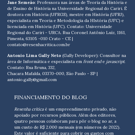
Jane Semeão
: Professora nas áreas de Teoria da História e
de Ensino de História na Universidade Regional do Cariri. É
doutora em História (UFRGS), mestre em História (UFRJ),
especialista em Teoria e Metodologia da HIstória (UFC) e
licenciada em História (UFC). Contato:
Universidade
Regional do Cariri - URCA. Rua Coronel Antônio Luíz, 1161,
Pimenta, 63105 -010 Crato - CE
|
contato@resenhacritica.com.br
Antonio Lima Gally Neto
(Gally Developer): Consultor na
área de Informática e especialista em
front end
e
javascript
.
Contato: Rua Bruna, 332,
Chacara Mafalda, 03370-000, São Paulo - SP |
antonio.gally@gmail.com
FINANCIAMENTO DO BLOG
Resenha crítica
é um empreendimento privado, não
apoiado por recursos públicos. Além dos editores,
quatro pessoas colaboram para pôr o blog no ar, a
um custo de R$ 2.000 mensais (em números de 2022).
Este valor é suficiente para cobrir os gastos com