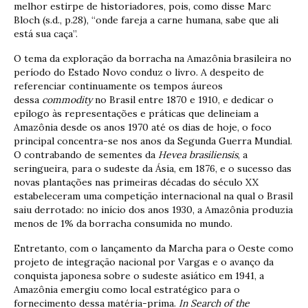
melhor estirpe de historiadores, pois, como disse Marc
Bloch (s.d., p.28), “onde fareja a carne humana, sabe que ali
está sua caça”.
O tema da exploração da borracha na Amazônia brasileira no
período do Estado Novo conduz o livro. A despeito de
referenciar continuamente os tempos áureos
dessa
commodity
no Brasil entre 1870 e 1910, e dedicar o
epílogo às representações e práticas que delineiam a
Amazônia desde os anos 1970 até os dias de hoje, o foco
principal concentra-se nos anos da Segunda Guerra Mundial.
O contrabando de sementes da
Hevea brasiliensis
, a
seringueira, para o sudeste da Ásia, em 1876, e o sucesso das
novas plantações nas primeiras décadas do século XX
estabeleceram uma competição internacional na qual o Brasil
saiu derrotado: no início dos anos 1930, a Amazônia produzia
menos de 1% da borracha consumida no mundo.
Entretanto, com o lançamento da Marcha para o Oeste como
projeto de integração nacional por Vargas e o avanço da
conquista japonesa sobre o sudeste asiático em 1941, a
Amazônia emergiu como local estratégico para o
fornecimento dessa matéria-prima.
In Search of the