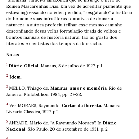
Edinea Mascarenhas Dias. Em vez de acreditar piamente que
estava ingressando no éden perdido, “resgatando” a história
do homem e suas infrutíferas tentativas de domar a
natureza, a autora preferiu trilhar esse mesmo caminho
desconfiando dessa velha formulação tirada de velhos e
bonitos manuais de história natural, tão ao gosto dos
literatos e cientistas dos tempos da borracha.
Notas
1
Diário Oficial
. Manaus, 8 de julho de 1927, p.1
2
Idem
.
3
MELLO, Thiago de.
Manaus, amor e memória
. Rio de
Janeiro: Philobiblion, 1984, pp. 27-28.
4
Ver MORAES, Raymundo.
Cartas da floresta
. Manaus:
Livraria Clássica, 1927, p.2.
5
ANRADE, Mário de. “A Raymundo Moraes”. In
Diário
Nacional
. São Paulo, 20 de setembro de 1931, p. 2.
6