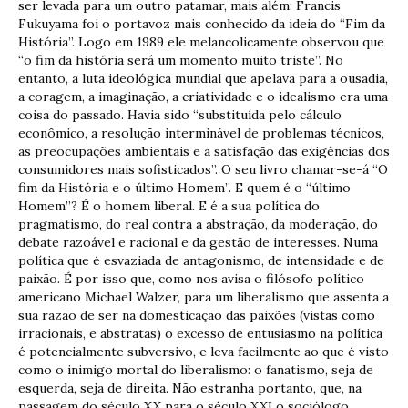
ser levada para um outro patamar, mais além: Francis
Fukuyama foi o portavoz mais conhecido da ideia do “Fim da
História”. Logo em 1989 ele melancolicamente observou que
“o fim da história será um momento muito triste”. No
entanto, a luta ideológica mundial que apelava para a ousadia,
a coragem, a imaginação, a criatividade e o idealismo era uma
coisa do passado. Havia sido “substituída pelo cálculo
econômico, a resolução interminável de problemas técnicos,
as preocupações ambientais e a satisfação das exigências dos
consumidores mais sofisticados”. O seu livro chamar-se-á “O
fim da História e o último Homem”. E quem é o “último
Homem”? É o homem liberal. E é a sua política do
pragmatismo, do real contra a abstração, da moderação, do
debate razoável e racional e da gestão de interesses. Numa
política que é esvaziada de antagonismo, de intensidade e de
paixão. É por isso que, como nos avisa o filósofo político
americano Michael Walzer, para um liberalismo que assenta a
sua razão de ser na domesticação das paixões (vistas como
irracionais, e abstratas) o excesso de entusiasmo na política
é potencialmente subversivo, e leva facilmente ao que é visto
como o inimigo mortal do liberalismo: o fanatismo, seja de
esquerda, seja de direita. Não estranha portanto, que, na
passagem do século XX para o século XXI o sociólogo