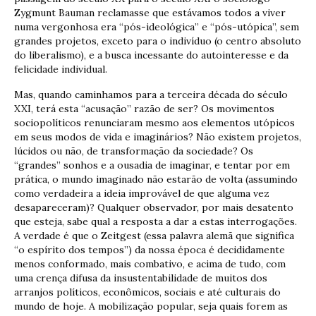
Zygmunt Bauman reclamasse que estávamos todos a viver
numa vergonhosa era “pós-ideológica” e “pós-utópica”, sem
grandes projetos, exceto para o indivíduo (o centro absoluto
do liberalismo), e a busca incessante do autointeresse e da
felicidade individual.
Mas, quando caminhamos para a terceira década do século
XXI, terá esta “acusação” razão de ser? Os movimentos
sociopolíticos renunciaram mesmo aos elementos utópicos
em seus modos de vida e imaginários? Não existem projetos,
lúcidos ou não, de transformação da sociedade? Os
“grandes” sonhos e a ousadia de imaginar, e tentar por em
prática, o mundo imaginado não estarão de volta (assumindo
como verdadeira a ideia improvável de que alguma vez
desapareceram)? Qualquer observador, por mais desatento
que esteja, sabe qual a resposta a dar a estas interrogações.
A verdade é que o Zeitgest (essa palavra alemã que significa
“o espírito dos tempos”) da nossa época é decididamente
menos conformado, mais combativo, e acima de tudo, com
uma crença difusa da insustentabilidade de muitos dos
arranjos políticos, econômicos, sociais e até culturais do
mundo de hoje. A mobilização popular, seja quais forem as