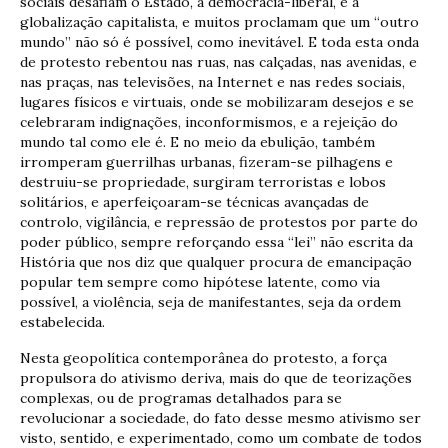
sociais desafiam o Estado, a democracia-liberal, e a
globalização capitalista, e muitos proclamam que um “outro
mundo” não só é possível, como inevitável. E toda esta onda
de protesto rebentou nas ruas, nas calçadas, nas avenidas, e
nas praças, nas televisões, na Internet e nas redes sociais,
lugares físicos e virtuais, onde se mobilizaram desejos e se
celebraram indignações, inconformismos, e a rejeição do
mundo tal como ele é. E no meio da ebulição, também
irromperam guerrilhas urbanas, fizeram-se pilhagens e
destruiu-se propriedade, surgiram terroristas e lobos
solitários, e aperfeiçoaram-se técnicas avançadas de
controlo, vigilância, e repressão de protestos por parte do
poder público, sempre reforçando essa “lei” não escrita da
História que nos diz que qualquer procura de emancipação
popular tem sempre como hipótese latente, como via
possível, a violência, seja de manifestantes, seja da ordem
estabelecida.
Nesta geopolítica contemporânea do protesto, a força
propulsora do ativismo deriva, mais do que de teorizações
complexas, ou de programas detalhados para se
revolucionar a sociedade, do fato desse mesmo ativismo ser
visto, sentido, e experimentado, como um combate de todos