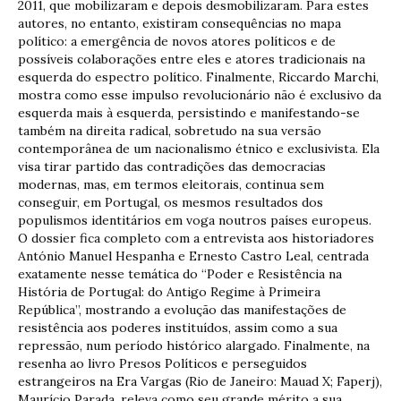
2011, que mobilizaram e depois desmobilizaram. Para estes
autores, no entanto, existiram consequências no mapa
político: a emergência de novos atores políticos e de
possíveis colaborações entre eles e atores tradicionais na
esquerda do espectro político. Finalmente, Riccardo Marchi,
mostra como esse impulso revolucionário não é exclusivo da
esquerda mais à esquerda, persistindo e manifestando-se
também na direita radical, sobretudo na sua versão
contemporânea de um nacionalismo étnico e exclusivista. Ela
visa tirar partido das contradições das democracias
modernas, mas, em termos eleitorais, continua sem
conseguir, em Portugal, os mesmos resultados dos
populismos identitários em voga noutros países europeus.
O dossier fica completo com a entrevista aos historiadores
António Manuel Hespanha e Ernesto Castro Leal, centrada
exatamente nesse temática do “Poder e Resistência na
História de Portugal: do Antigo Regime à Primeira
República”, mostrando a evolução das manifestações de
resistência aos poderes instituídos, assim como a sua
repressão, num período histórico alargado. Finalmente, na
resenha ao livro Presos Políticos e perseguidos
estrangeiros na Era Vargas (Rio de Janeiro: Mauad X; Faperj),
Maurício Parada, releva como seu grande mérito a sua