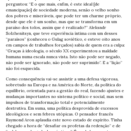
perguntou: “E o que mais, enfim, é este ideal [de
emancipação] de sociedade moderna, senão o velho sonho
dos pobres e miseráveis, que pode ter um charme próprio,
desde que ele é um sonho, mas que se transforma em um
paraíso dos tolos, assim que é realizado?” Aleksndr
Solzhenitsyn, que teve experiência íntima com um desses
“paraísos” (conheceu o Gulag soviético, e esteve oito anos
em campos de trabalhos forçados) sabia de quem era a culpa:
“Graças à ideologia, o século XX experimentou a maldade
humana numa escala nunca vista. Isto não pode ser negado,
não pode ser ignorado, não pode ser suprimido”. E a “lição”
não foi esquecida.
Como consequência vai-se assistir a uma defesa vigorosa,
sobretudo na Europa e na América do Norte, da política do
equilíbrio, orientada para a gestão do real, fazendo ajustes e
mudanças importantes no sistema político e social, mas sem
impulsos de transformação total e potencialmente
destrutiva. Em suma, uma política desprovida de excessos
ideológicos e sem febres utópicas. O pensador francês
Raymond Aron aplaudia este novo estado de espírito. Tinha
chegado a hora de “desafiar os profetas da redenção” e de