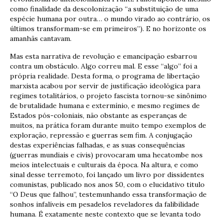
como finalidade da descolonização “a substituição de uma
espécie humana por outra… o mundo virado ao contrário, os
últimos transformam-se em primeiros”). E no horizonte os
amanhãs cantavam.
Mas esta narrativa de revolução e emancipação esbarrou
contra um obstáculo. Algo correu mal. E esse “algo” foi a
própria realidade. Desta forma, o programa de libertação
marxista acabou por servir de justificação ideológica para
regimes totalitários, o projeto fascista tornou-se sinônimo
de brutalidade humana e extermínio, e mesmo regimes de
Estados pós-coloniais, não obstante as esperanças de
muitos, na prática foram durante muito tempo exemplos de
exploração, repressão e guerras sem fim. A conjugação
destas experiências falhadas, e as suas consequências
(guerras mundiais e civis) provocaram uma hecatombe nos
meios intelectuais e culturais da época. Na altura, e como
sinal desse terremoto, foi lançado um livro por dissidentes
comunistas, publicado nos anos 50, com o elucidativo titulo
“O Deus que falhou”, testemunhando essa transformação de
sonhos infalíveis em pesadelos reveladores da falibilidade
humana. É exatamente neste contexto que se levanta todo