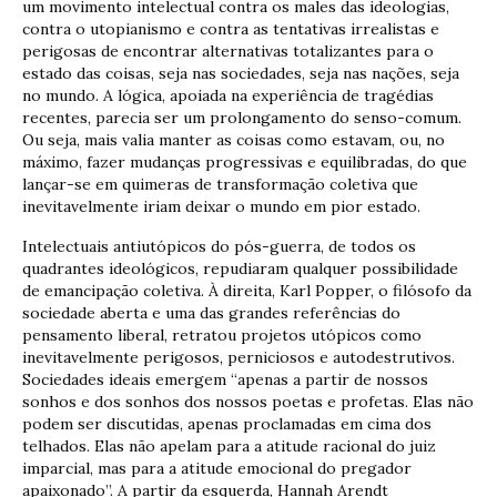
um movimento intelectual contra os males das ideologias,
contra o utopianismo e contra as tentativas irrealistas e
perigosas de encontrar alternativas totalizantes para o
estado das coisas, seja nas sociedades, seja nas nações, seja
no mundo. A lógica, apoiada na experiência de tragédias
recentes, parecia ser um prolongamento do senso-comum.
Ou seja, mais valia manter as coisas como estavam, ou, no
máximo, fazer mudanças progressivas e equilibradas, do que
lançar-se em quimeras de transformação coletiva que
inevitavelmente iriam deixar o mundo em pior estado.
Intelectuais antiutópicos do pós-guerra, de todos os
quadrantes ideológicos, repudiaram qualquer possibilidade
de emancipação coletiva. À direita, Karl Popper, o filósofo da
sociedade aberta e uma das grandes referências do
pensamento liberal, retratou projetos utópicos como
inevitavelmente perigosos, perniciosos e autodestrutivos.
Sociedades ideais emergem “apenas a partir de nossos
sonhos e dos sonhos dos nossos poetas e profetas. Elas não
podem ser discutidas, apenas proclamadas em cima dos
telhados. Elas não apelam para a atitude racional do juiz
imparcial, mas para a atitude emocional do pregador
apaixonado”. A partir da esquerda, Hannah Arendt