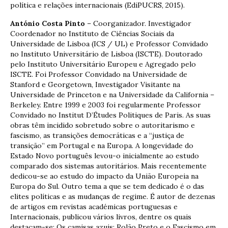
política e relações internacionais (EdiPUCRS, 2015).
António Costa Pinto
– Coorganizador. Investigador
Coordenador no Instituto de Ciências Sociais da
Universidade de Lisboa (ICS / UL) e Professor Convidado
no Instituto Universitário de Lisboa (ISCTE). Doutorado
pelo Instituto Universitário Europeu e Agregado pelo
ISCTE. Foi Professor Convidado na Universidade de
Stanford e Georgetown, Investigador Visitante na
Universidade de Princeton e na Universidade da California –
Berkeley. Entre 1999 e 2003 foi regularmente Professor
Convidado no Institut D’Études Politiques de Paris. As suas
obras têm incidido sobretudo sobre o autoritarismo e
fascismo, as transições democráticas e a “justiça de
transição” em Portugal e na Europa. A longevidade do
Estado Novo português levou-o inicialmente ao estudo
comparado dos sistemas autoritários. Mais recentemente
dedicou-se ao estudo do impacto da União Europeia na
Europa do Sul. Outro tema a que se tem dedicado é o das
elites políticas e as mudanças de regime. É autor de dezenas
de artigos em revistas académicas portuguesas e
Internacionais, publicou vários livros, dentre os quais
destacam-se: Os camisas azuis: Rolão Preto e o Fascismo em