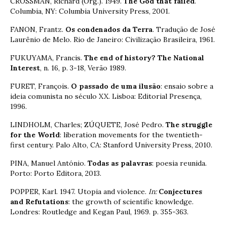
CROSSMAN, Richard (Org.). 1949.
The God that failed
.
Columbia, NY: Columbia University Press, 2001.
FANON, Frantz.
Os condenados da Terra
. Tradução de José
Laurênio de Melo. Rio de Janeiro: Civilização Brasileira, 1961.
FUKUYAMA, Francis.
The end of history? The National
Interest
, n. 16, p. 3-18, Verão 1989.
FURET, François.
O passado de uma ilusão
: ensaio sobre a
ideia comunista no século XX. Lisboa: Editorial Presença,
1996.
LINDHOLM, Charles; ZÚQUETE, José Pedro.
The struggle
for the World
: liberation movements for the twentieth-
first century. Palo Alto, CA: Stanford University Press, 2010.
PINA, Manuel António.
Todas as palavras
: poesia reunida.
Porto: Porto Editora, 2013.
POPPER, Karl. 1947. Utopia and violence.
In:
Conjectures
and Refutations
: the growth of scientific knowledge.
Londres: Routledge and Kegan Paul, 1969. p. 355-363.