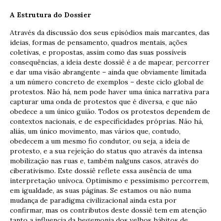
A Estrutura do Dossier
Através da discussão dos seus episódios mais marcantes, das
ideias, formas de pensamento, quadros mentais, ações
coletivas, e propostas, assim como das suas possíveis
consequências, a ideia deste dossiê é a de mapear, percorrer
e dar uma visão abrangente – ainda que obviamente limitada
a um número concreto de exemplos – deste ciclo global de
protestos. Não há, nem pode haver uma única narrativa para
capturar uma onda de protestos que é diversa, e que não
obedece a um único guião. Todos os protestos dependem de
contextos nacionais, e de especificidades próprias. Não há,
aliás, um único movimento, mas vários que, contudo,
obedecem a um mesmo fio condutor, ou seja, a ideia de
protesto, e a sua rejeição do status quo através da intensa
mobilização nas ruas e, também nalguns casos, através do
ciberativismo. Este dossiê reflete essa ausência de uma
interpretação unívoca. Optimismo e pessimismo percorrem,
em igualdade, as suas páginas. Se estamos ou não numa
mudança de paradigma civilizacional ainda esta por
confirmar, mas os contributos deste dossiê tem em atenção
tanto a influencia da hegemonia dos velhos hábitos de