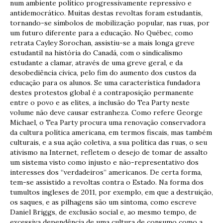
num ambiente político progressivamente repressivo e
antidemocrático. Muitas destas revoltas foram estudantis,
tornando-se símbolos de mobilização popular, nas ruas, por
um futuro diferente para a educação. No Québec, como
retrata Cayley Sorochan, assistiu-se a mais longa greve
estudantil na história do Canadá, com o sindicalismo
estudante a clamar, através de uma greve geral, e da
desobediência cívica, pelo fim do aumento dos custos da
educação para os alunos. Se uma característica fundadora
destes protestos global é a contraposição permanente
entre o povo e as elites, a inclusão do Tea Party neste
volume não deve causar estranheza. Como refere George
Michael, o Tea Party procura uma renovação conservadora
da cultura política americana, em termos fiscais, mas também
culturais, e a sua ação coletiva, a sua política das ruas, o seu
ativismo na Internet, refletem o desejo de tomar de assalto
um sistema visto como injusto e não-representativo dos
interesses dos “verdadeiros” americanos. De certa forma,
tem-se assistido a revoltas contra o Estado. Na forma dos
tumultos ingleses de 2011, por exemplo, em que a destruição,
os saques, e as pilhagens são um sintoma, como escreve
Daniel Briggs, de exclusão social e, ao mesmo tempo, de
excessiva dependência de uma cultura de consumo como a