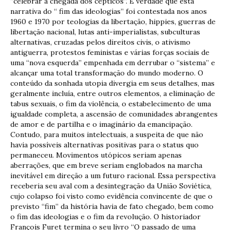
“celebrar a chegada dos cépticos”. É verdade que esta
narrativa do “ fim das ideologias” foi contestada nos anos
1960 e 1970 por teologias da libertação, hippies, guerras de
libertação nacional, lutas anti-imperialistas, subculturas
alternativas, cruzadas pelos direitos civis, o ativismo
antiguerra, protestos feministas e várias forças sociais de
uma “nova esquerda” empenhada em derrubar o “sistema” e
alcançar uma total transformação do mundo moderno. O
conteúdo da sonhada utopia divergia em seus detalhes, mas
geralmente incluía, entre outros elementos, a eliminação de
tabus sexuais, o fim da violência, o estabelecimento de uma
igualdade completa, a ascensão de comunidades abrangentes
de amor e de partilha e o imaginário da emancipação.
Contudo, para muitos intelectuais, a suspeita de que não
havia possíveis alternativas positivas para o status quo
permaneceu. Movimentos utópicos seriam apenas
aberrações, que em breve seriam englobados na marcha
inevitável em direção a um futuro racional. Essa perspectiva
receberia seu aval com a desintegração da União Soviética,
cujo colapso foi visto como evidência convincente de que o
previsto “fim” da história havia de fato chegado, bem como
o fim das ideologias e o fim da revolução. O historiador
François Furet termina o seu livro “O passado de uma