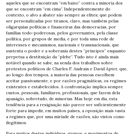
aqueles que se encontram “em baixo” contra a minoria dos
que se encontram “em cima”. Independentemente do
contexto, o alvo a abater são sempre as elites; que podem
ser personalizadas por tiranos, claro, mas também pelas
oligarquias políticas e financeiras das democracias, por
famílias todo-poderosas, pelos governantes, pela classe
política, por grupos de media, e por toda uma rede de
interesses e mecanismos, nacionais e transnacionais, que
sustenta o poder e a soberania destes “príncipes” enquanto
perpetua a destituição da “plebe”. Tudo isto é ainda mais
notável quando se sabe, na senda dos trabalhos sobre
protestos políticos de Charles F. Andrain e David Apter, que,
ao longo dos tempos, a maioria das pessoas escolhem
aceitar passivamente, e por razões pragmáticas, os regimes
existentes e estabelecidos. A confrontação implica sempre
custos, pessoais, familiares, profissionais, que fazem dela
apanágio, sobretudo, de minorias. Mas hoje em dia, esta
tendência para a resignação não parece ser suficientemente
forte para impedir, em muitos países, a oposição mais vasta
a regimes que, por uma miríade de razões, são vistos como
ilegítimos.
Para muitos destes indivíduos, grupos, e movimentos de