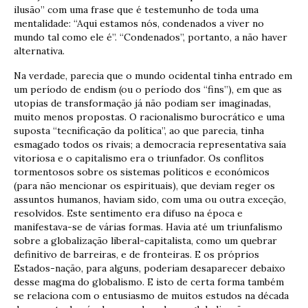
ilusão” com uma frase que é testemunho de toda uma
mentalidade: “Aqui estamos nós, condenados a viver no
mundo tal como ele é”. “Condenados”, portanto, a não haver
alternativa.
Na verdade, parecia que o mundo ocidental tinha entrado em
um período de endism (ou o período dos “fins”), em que as
utopias de transformação já não podiam ser imaginadas,
muito menos propostas. O racionalismo burocrático e uma
suposta “tecnificação da política”, ao que parecia, tinha
esmagado todos os rivais; a democracia representativa saía
vitoriosa e o capitalismo era o triunfador. Os conflitos
tormentosos sobre os sistemas políticos e económicos
(para não mencionar os espirituais), que deviam reger os
assuntos humanos, haviam sido, com uma ou outra exceção,
resolvidos. Este sentimento era difuso na época e
manifestava-se de várias formas. Havia até um triunfalismo
sobre a globalização liberal-capitalista, como um quebrar
definitivo de barreiras, e de fronteiras. E os próprios
Estados-nação, para alguns, poderiam desaparecer debaixo
desse magma do globalismo. E isto de certa forma também
se relaciona com o entusiasmo de muitos estudos na década