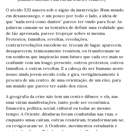
O século XXI nasceu sob o signo da insurreição. Num mundo
em desassossego, e um pouco por todo o lado, a ideia de
que “nada será como dantes” parece ter vindo para ficar. As
palavras cansam-se na tentativa de definir uma realidade que,
de tão apressada, parece tropeçar sobre si mesma.
Protestos, tumultos, revoltas, revoluções,
contrarrevoluções sucedem-se, trocam de lugar, aparecem,
desaparecem, teimosamente resistem, ou transformam-se
em sombras que inspirarão num futuro que cada vez mais se
confunde com um longo presente, outros protestos, outros
tumultos, e outras revoltas. E a cabeça do ser humano neste
nosso ainda jovem século roda, e gira, vertiginosamente à
procura de um centro, de uma orientação, de um eixo, para
um mundo que parece ter saído dos eixos.
A geografia da crise não tem um centro difusor, e ela, nas
suas várias manifestações, tanto pode ser econômica,
financeira, política, social, cultural ou todas ao mesmo
tempo. A Oriente, ditaduras foram combatidas nas ruas, e
enquanto umas caíram, outras resistiram, transformaram-se,
ou revigoraram-se. A Ocidente, movimentos estudantis e