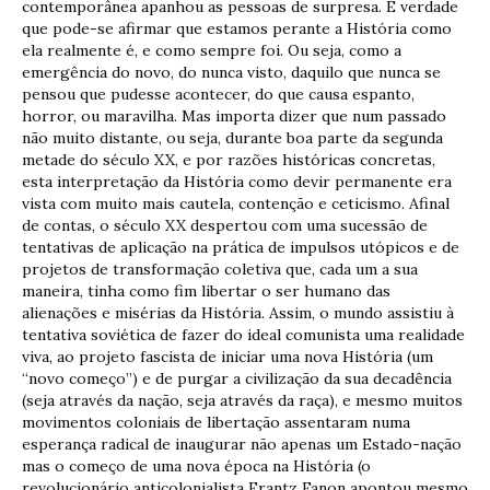
contemporânea apanhou as pessoas de surpresa. É verdade
que pode-se afirmar que estamos perante a História como
ela realmente é, e como sempre foi. Ou seja, como a
emergência do novo, do nunca visto, daquilo que nunca se
pensou que pudesse acontecer, do que causa espanto,
horror, ou maravilha. Mas importa dizer que num passado
não muito distante, ou seja, durante boa parte da segunda
metade do século XX, e por razões históricas concretas,
esta interpretação da História como devir permanente era
vista com muito mais cautela, contenção e ceticismo. Afinal
de contas, o século XX despertou com uma sucessão de
tentativas de aplicação na prática de impulsos utópicos e de
projetos de transformação coletiva que, cada um a sua
maneira, tinha como fim libertar o ser humano das
alienações e misérias da História. Assim, o mundo assistiu à
tentativa soviética de fazer do ideal comunista uma realidade
viva, ao projeto fascista de iniciar uma nova História (um
“novo começo”) e de purgar a civilização da sua decadência
(seja através da nação, seja através da raça), e mesmo muitos
movimentos coloniais de libertação assentaram numa
esperança radical de inaugurar não apenas um Estado-nação
mas o começo de uma nova época na História (o
revolucionário anticolonialista Frantz Fanon apontou mesmo