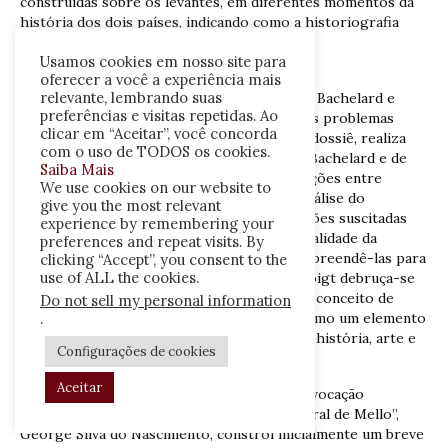
construídas sobre os levantes, em diferentes momentos da
história dos dois países, indicando como a historiografia
contribuiu para a mitificação, manipulação e
Usamos cookies em nosso site para
instrumentalização política dos mesmos.
oferecer a você a experiência mais
relevante, lembrando suas
André Fabiano Voigt em seu artigo, “Gaston Bachelard e
preferências e visitas repetidas. Ao
Jacques Rancière: uma visão comparativa dos problemas
clicar em “Aceitar”, você concorda
entre história, arte e imagem”, o quarto do dossiê, realiza
com o uso de TODOS os cookies.
uma comparação entre as ideias de Gaston Bachelard e de
Saiba Mais
Jacques Rancière acerca das complexas relações entre
We use cookies on our website to
história, arte e imagem. O autor parte da análise do
give you the most relevant
pensamento de Bachelard, apontando questões suscitadas
experience by remembering your
por este – como, por exemplo, a da temporalidade da
preferences and repeat visits. By
imagem literário-poética – e buscando compreendê-las para
clicking “Accept”, you consent to the
use of ALL the cookies.
além da obra daquele filósofo. Para tanto, Voigt debruça-se
sobre a obra de Rancière, apontando para o conceito de
Do not sell my personal information
“regime estético da arte”, extraído desta, como um elemento
.
inovador no debate sobre as relações entre história, arte e
Configurações de cookies
imagem.
Aceitar
No quinto artigo deste dossiê, intitulado “Evocação
Pernambucana: O Rubro Veio, de Evaldo Cabral de Mello”,
George Silva do Nascimento, constrói inicialmente um breve