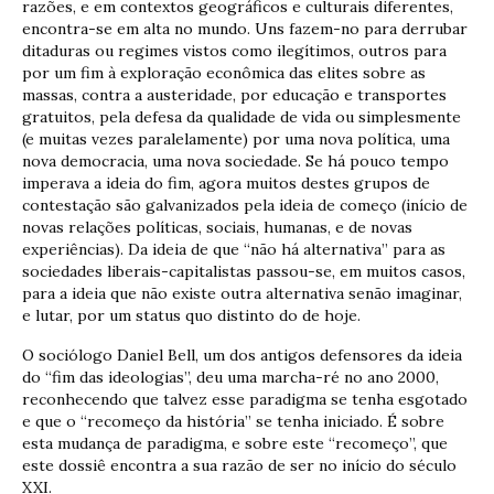
razões, e em contextos geográficos e culturais diferentes,
encontra-se em alta no mundo. Uns fazem-no para derrubar
ditaduras ou regimes vistos como ilegítimos, outros para
por um fim à exploração econômica das elites sobre as
massas, contra a austeridade, por educação e transportes
gratuitos, pela defesa da qualidade de vida ou simplesmente
(e muitas vezes paralelamente) por uma nova política, uma
nova democracia, uma nova sociedade. Se há pouco tempo
imperava a ideia do fim, agora muitos destes grupos de
contestação são galvanizados pela ideia de começo (início de
novas relações políticas, sociais, humanas, e de novas
experiências). Da ideia de que “não há alternativa” para as
sociedades liberais-capitalistas passou-se, em muitos casos,
para a ideia que não existe outra alternativa senão imaginar,
e lutar, por um status quo distinto do de hoje.
O sociólogo Daniel Bell, um dos antigos defensores da ideia
do “fim das ideologias”, deu uma marcha-ré no ano 2000,
reconhecendo que talvez esse paradigma se tenha esgotado
e que o “recomeço da história” se tenha iniciado. É sobre
esta mudança de paradigma, e sobre este “recomeço”, que
este dossiê encontra a sua razão de ser no início do século
XXI.