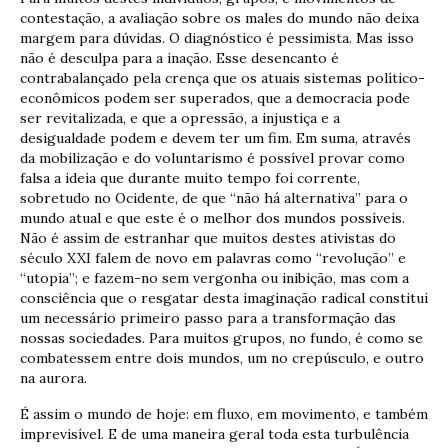
contestação, a avaliação sobre os males do mundo não deixa
margem para dúvidas. O diagnóstico é pessimista. Mas isso
não é desculpa para a inação. Esse desencanto é
contrabalançado pela crença que os atuais sistemas político-
econômicos podem ser superados, que a democracia pode
ser revitalizada, e que a opressão, a injustiça e a
desigualdade podem e devem ter um fim. Em suma, através
da mobilização e do voluntarismo é possível provar como
falsa a ideia que durante muito tempo foi corrente,
sobretudo no Ocidente, de que “não há alternativa” para o
mundo atual e que este é o melhor dos mundos possíveis.
Não é assim de estranhar que muitos destes ativistas do
século XXI falem de novo em palavras como “revolução” e
“utopia”; e fazem-no sem vergonha ou inibição, mas com a
consciência que o resgatar desta imaginação radical constitui
um necessário primeiro passo para a transformação das
nossas sociedades. Para muitos grupos, no fundo, é como se
combatessem entre dois mundos, um no crepúsculo, e outro
na aurora.
É assim o mundo de hoje: em fluxo, em movimento, e também
imprevisível. E de uma maneira geral toda esta turbulência