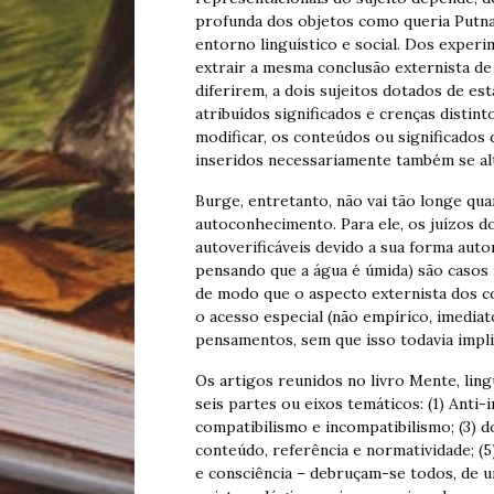
profunda dos objetos como queria Putna
entorno linguístico e social. Dos exper
extrair a mesma conclusão externista de 
diferirem, a dois sujeitos dotados de es
atribuídos significados e crenças distin
modificar, os conteúdos ou significados
inseridos necessariamente também se al
Burge, entretanto, não vai tão longe qu
autoconhecimento. Para ele, os juízos do
autoverificáveis devido a sua forma aut
pensando que a água é úmida) são casos 
de modo que o aspecto externista dos c
o acesso especial (não empírico, imedia
pensamentos, sem que isso todavia impl
Os artigos reunidos no livro Mente, lin
seis partes ou eixos temáticos: (1) Anti-
compatibilismo e incompatibilismo; (3) d
conteúdo, referência e normatividade; (5
e consciência – debruçam-se todos, de 