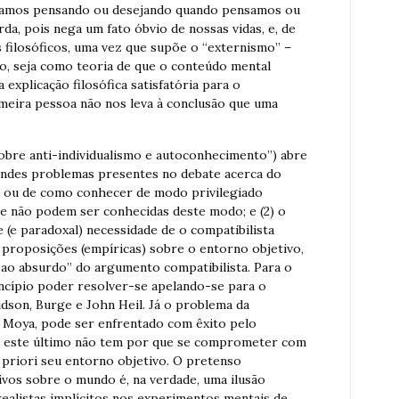
stamos pensando ou desejando quando pensamos ou
da, pois nega um fato óbvio de nossas vidas, e, de
ilosóficos, uma vez que supõe o “externismo” –
do, seja como teoria de que o conteúdo mental
explicação filosófica satisfatória para o
meira pessoa não nos leva à conclusão que uma
sobre anti-individualismo e autoconhecimento”) abre
andes problemas presentes no debate acerca do
o, ou de como conhecer de modo privilegiado
e não podem ser conhecidas deste modo; e (2) o
 (e paradoxal) necessidade de o compatibilista
i proposições (empíricas) sobre o entorno objetivo,
 ao absurdo” do argumento compatibilista. Para o
incípio poder resolver-se apelando-se para o
dson, Burge e John Heil. Já o problema da
e Moya, pode ser enfrentado com êxito pelo
ue este último não tem por que se comprometer com
 priori seu entorno objetivo. O pretenso
ivos sobre o mundo é, na verdade, uma ilusão
ealistas implícitos nos experimentos mentais de