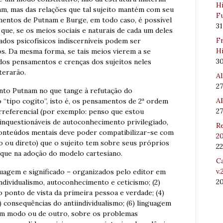
Hi
m, mas das relações que tal sujeito mantém com seu
Fu
imentos de Putnam e Burge, em todo caso, é possível
31
que, se os meios sociais e naturais de cada um deles
Fr
tados psicofísicos indiscerníveis podem ser
Hi
tos. Da mesma forma, se tais meios vierem a se
3
 dos pensamentos e crenças dos sujeitos neles
terarão.
Al
27
anto Putnam no que tange à refutação do
Al
 “tipo cogito”, isto é, os pensamentos de 2ª ordem
27
orreferencial (por exemplo: penso que estou
inquestionáveis de autoconhecimento privilegiado,
Re
onteúdos mentais deve poder compatibilizar-se com
20
to ou direto) que o sujeito tem sobre seus próprios
22
ique na adoção do modelo cartesiano.
Ca
v.
guagem e significado – organizados pelo editor em
2
individualismo, autoconhecimento e ceticismo; (2)
o ponto de vista da primeira pessoa e verdade; (4)
) consequências do antiindividualismo; (6) linguagem
um modo ou de outro, sobre os problemas