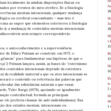
Hi
ham localmente às minhas disposições físicas ou
Ja
minados por eventos do meu cérebro. Se a fisiologia
1
orrências mentais intencionais, qualquer mudança
lógica ou cerebral concomitante – mas isto é
Hi
ecusa ao supor que elementos exteriores à fisiologia
Ja
ão (e a mudança) de conteúdos mentais intencionais.
1
 indiscerníveis nem sempre corresponderão
Hi
v.
1
soa, o autoconhecimento e a superveniência
or de Hilary Putnam ao construir, em 1975, o
Sí
 gêmeas” para fundamentar sua hipótese de que o
1
beça”.2 Putnam lançava, assim, as bases do “externismo
Hi
 dos conteúdos intencionais depende da estrutura
1
a) da realidade material a que os atos intencionais se
Em
norará o conteúdo ou referência das palavras que
n.
ecular das substâncias naturais a que essas
2
arde, Tyler Burge (1979), apoiando-se igualmente
ção contrafactual, formula as principais
Hi
ue ele preferiu chamar de anti-individualismo). Sua
de
ção dos estados mentais, intencionais ou
1
e um modo constitutivo, não da estrutura material