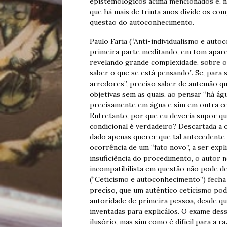
epistemológicos acima mencionados e, n
que há mais de trinta anos divide os comp
questão do autoconhecimento.
Paulo Faria (“Anti-individualismo e auto
primeira parte meditando, em tom apar
revelando grande complexidade, sobre o
saber o que se está pensando”. Se, para
arredores”, preciso saber de antemão q
objetivas sem as quais, ao pensar “há ág
precisamente em água e sim em outra co
Entretanto, por que eu deveria supor q
condicional é verdadeiro? Descartada a 
dado apenas querer que tal antecedente s
ocorrência de um “fato novo”, a ser expl
insuficiência do procedimento, o autor n
incompatibilista em questão não pode d
(“Ceticismo e autoconhecimento”) fecha
preciso, que um autêntico ceticismo po
autoridade de primeira pessoa, desde qu
inventadas para explicálos. O exame de
ilusório, mas sim como é difícil para a ra