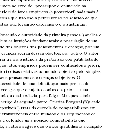
duzem ao erro de “pressupor o enunciado na
riori de fatos empíricos (a posteriori) nada mais é
coisa que não são a priori senão no sentido de que
tais que levam ao externismo e o sustentam.
onteúdo e autoridade da primeira pessoa”) analisa o
e suas intuições fundamentais: a postulação de um
dade dos objetos dos pensamentos e crenças, por um
e crenças acerca desses objetos, por outro. O autor
ar a inconsistência da pretensão compatibilista de
 que fatos empíricos podem ser conhecidos a priori,
riori coisas relativas ao mundo objetivo pelo simples
eus pensamentos e crenças subjetivos. O
cessidade de uma delimitação mais precisa do
renças que o sujeito conhece a priori – uma
do, a qual, todavia, para Edgar Marques, ainda
artigo da segunda parte, Cristina Borgoni (“Quando
atíveis”) trata da querela do compatibilismo em
de transferência entre mundos e os argumentos de
a é defender uma posição compatibilista que
o, a autora sugere que o incompatibilismo alcançado