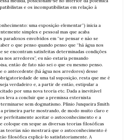
essa medida, posicionam-se no interior da polêmica
atibilistas e os incompatibilistas em relação à
conhecimento: uma exposição elementar”) inicia a
entemente simples e pessoal mas que acaba
s paradoxos envolvidos em “se pensar e não se
 saber o que penso quando penso que “há água nos
ue se encontram satisfeitas determinadas condições
ua nos arredores”, eu não estaria pensando
isa, então de fato não sei o que eu mesmo penso.
ue o antecedente (há água nos arredores) desse
obrigatoriedade de uma tal suposição, resta que me é
eja verdadeiro e, a partir de então, estipular a
icitado por uma nova teoria etc. Dada a inevitável
os leva a concluir que a premissa externista
eterminarse sem dogmatismo. Plínio Junqueira Smith
 a primeira parte mostrando, de modo muito claro e
de perfeitamente aceitar o autoconhecimento e a
e coloque em xeque as diversas teorias filosóficas
ssas teorias não mostrará que o autoconhecimento é
zão filosófica explicá-lo satisfatoriamente. A