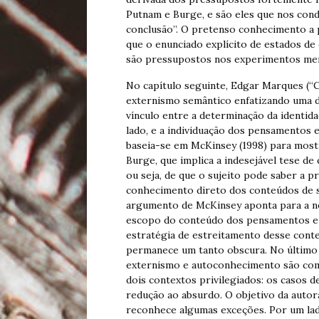
Putnam e Burge, e são eles que nos con
conclusão”. O pretenso conhecimento a p
que o enunciado explícito de estados de 
são pressupostos nos experimentos men
No capítulo seguinte, Edgar Marques (“C
externismo semântico enfatizando uma d
vínculo entre a determinação da identi
lado, e a individuação dos pensamentos 
baseia-se em McKinsey (1998) para mostr
Burge, que implica a indesejável tese de
ou seja, de que o sujeito pode saber a p
conhecimento direto dos conteúdos de s
argumento de McKinsey aponta para a ne
escopo do conteúdo dos pensamentos e c
estratégia de estreitamento desse conteú
permanece um tanto obscura. No último 
externismo e autoconhecimento são comp
dois contextos privilegiados: os casos 
redução ao absurdo. O objetivo da autor
reconhece algumas exceções. Por um lad