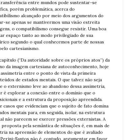
transferência entre mundos pode sustentar-se
fica, porém problemática, acerca do
atibilismo alcançado por meio dos argumentos do
ar-se apenas se mantivermos uma visão estreita
gens, o compatibilismo consegue resistir. Uma boa
r espaço tanto ao modo privilegiado de sua
írico segundo o qual conhecemos parte de nossas
pelo cartesianismo.
capítulo (“Da autoridade sobre os próprios atos”) da
no da imagem cartesiana de autoconhecimento, hoje
 assimetria entre o ponto de vista da primeira
teúdos de estados mentais. O que talvez não seja
ue o externismo leve ao abandono dessa assimetria,
or é explorar a conexão entre o domínio que o
sicionais e a estrutura da proposição apreendida.
 casos que evidenciam que o sujeito de fato domina
dos mentais para, em seguida, isolar, na estrutura
al não parecem se exercer pressões externistas. A
 proposta pela semântica de situações é, em mais de
tria na apreensão de elementos do que é avaliado
 Perini-Santos não é, contudo, argumentar em favor