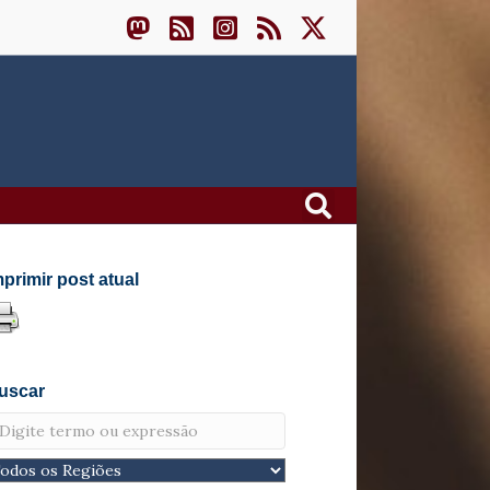
mprimir post atual
uscar