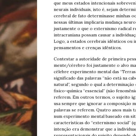
que meus estados intencionais sobreven
neurais individuais, isto é, sejam deter
cerebral de fato determinasse minhas oc
nessas últimas implicaria mudança neuro
justamente o que o externismo radical r
intracraniana possam causar a individuaç
Logo, a estados cerebrais idênticos ou
pensamentos e crenças idênticos.
Contestar a autoridade de primeira pes
mente/cérebro foi justamente o alvo mai
célebre experimento mental das “Terras
significado das palavras “não está na ca
natural”, segundo o qual a determinação
fisico-química “essencial” (não fenomênic
referem. Em outros termos, o sujeito ig
usa sempre que ignorar a composição mol
palavras se referem. Quatro anos mais t
num experimento mental baseado em situa
características do “externismo social” (q
intenção era demonstrar que a individua
representacionais do sujeito depende, d