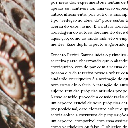
por meio dos experimentos mentais de 
apenas se mantivermos uma visão especí
autoconhecimento; por outro, o incomp
tipo “redução ao absurdo” pode sustent
acerca do externismo. Em outras aborda
abordagem do autoconhecimento deve da
aquisição, como ao modo indireto e emp
mentes. Esse duplo aspecto é ignorado 
Ernesto Perini-Santos inicia o primeiro 
terceira parte observando que o abando
corriqueiro, vem de par com a recusa da
pessoa e o da terceira pessoa sobre con
ainda tão corriqueiro é a aceitação de q
nem como ele o faria. A intenção do aut
sujeito tem das próprias atitudes propo
Nesse sentido procede à consideração de
um aspecto crucial de seus próprios esta
proposicional, este elemento sobre o qu
teoria sobre a estrutura de proposições
um aspecto, compatível com essa assime
como verdadeiro ou falso. O objetivo de