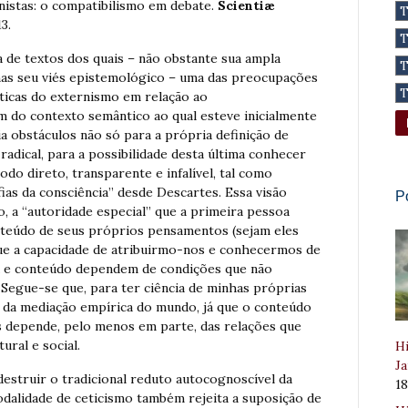
istas: o compatibilismo em debate.
Scientiæ
13.
 de textos dos quais – não obstante sua ampla
enas seu viés epistemológico – uma das preocupações
éticas do externismo em relação ao
m do contexto semântico ao qual esteve inicialmente
ia obstáculos não só para a própria definição de
adical, para a possibilidade desta última conhecer
do direto, transparente e infalível, tal como
as da consciência” desde Descartes. Essa visão
P
o, a “autoridade especial” que a primeira pessoa
nteúdo de seus próprios pensamentos (sejam eles
que a capacidade de atribuirmo-nos e conhecermos de
a e conteúdo dependem de condições que não
gue-se que, para ter ciência de minhas próprias
o da mediação empírica do mundo, já que o conteúdo
s depende, pelo menos em parte, das relações que
ral e social.
Hi
Ja
destruir o tradicional reduto autocognoscível da
1
modalidade de ceticismo também rejeita a suposição de