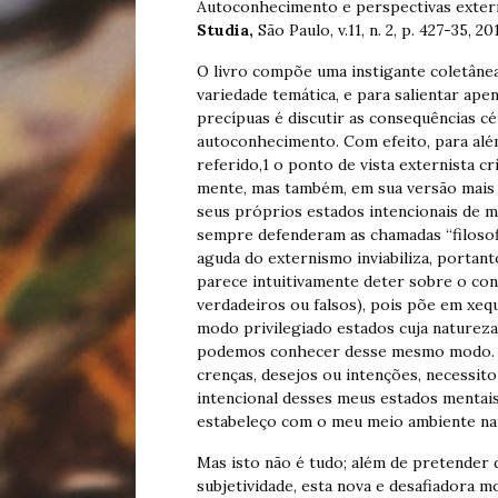
Autoconhecimento e perspectivas extern
Studia,
São Paulo, v.11, n. 2, p. 427-35, 20
O livro compõe uma instigante coletânea
variedade temática, e para salientar ap
precípuas é discutir as consequências c
autoconhecimento. Com efeito, para alé
referido,1 o ponto de vista externista cr
mente, mas também, em sua versão mais r
seus próprios estados intencionais de mo
sempre defenderam as chamadas “filosofi
aguda do externismo inviabiliza, portant
parece intuitivamente deter sobre o co
verdadeiros ou falsos), pois põe em xe
modo privilegiado estados cuja naturez
podemos conhecer desse mesmo modo. Se
crenças, desejos ou intenções, necessit
intencional desses meus estados mentai
estabeleço com o meu meio ambiente natu
Mas isto não é tudo; além de pretender 
subjetividade, esta nova e desafiadora 