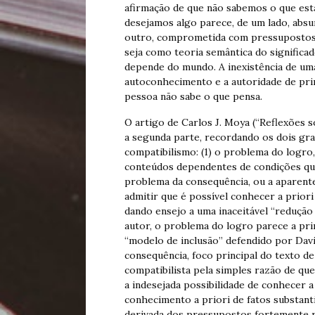
afirmação de que não sabemos o que e
desejamos algo parece, de um lado, absur
outro, comprometida com pressupostos f
seja como teoria semântica do significa
depende do mundo. A inexistência de uma 
autoconhecimento e a autoridade de pri
pessoa não sabe o que pensa.
O artigo de Carlos J. Moya (“Reflexões 
a segunda parte, recordando os dois gr
compatibilismo: (1) o problema do logr
conteúdos dependentes de condições qu
problema da consequência, ou a aparente
admitir que é possível conhecer a prior
dando ensejo a uma inaceitável “redução
autor, o problema do logro parece a pr
“modelo de inclusão” defendido por Davi
consequência, foco principal do texto d
compatibilista pela simples razão de q
a indesejada possibilidade de conhecer a
conhecimento a priori de fatos substant
derivada dos pressupostos fortemente r