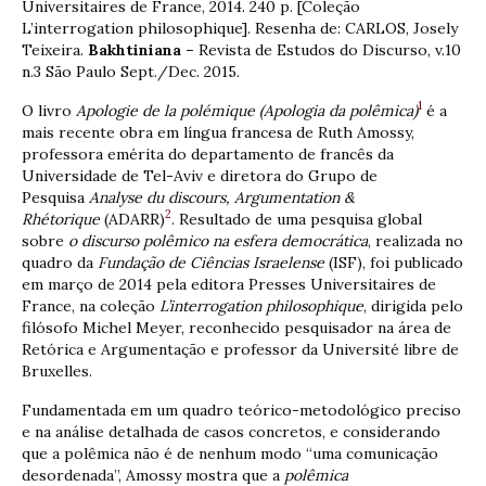
Universitaires de France, 2014. 240 p. [Coleção
L’interrogation philosophique]. Resenha de: CARLOS, Josely
Teixeira.
Bakhtiniana –
Revista de Estudos do Discurso, v.10
n.3 São Paulo Sept./Dec. 2015.
1
O livro
Apologie de la polémique (Apologia da polêmica)
é a
mais recente obra em língua francesa de Ruth Amossy,
professora emérita do departamento de francês da
Universidade de Tel-Aviv e diretora do Grupo de
Pesquisa
Analyse du discours, Argumentation &
2
Rhétorique
(ADARR)
. Resultado de uma pesquisa global
sobre
o discurso polêmico na esfera democrática
, realizada no
quadro da
Fundação de Ciências Israelense
(ISF), foi publicado
em março de 2014 pela editora Presses Universitaires de
France, na coleção
L’interrogation philosophique
, dirigida pelo
filósofo Michel Meyer, reconhecido pesquisador na área de
Retórica e Argumentação e professor da Université libre de
Bruxelles.
Fundamentada em um quadro teórico-metodológico preciso
e na análise detalhada de casos concretos, e considerando
que a polêmica não é de nenhum modo “uma comunicação
desordenada”, Amossy mostra que a
polêmica