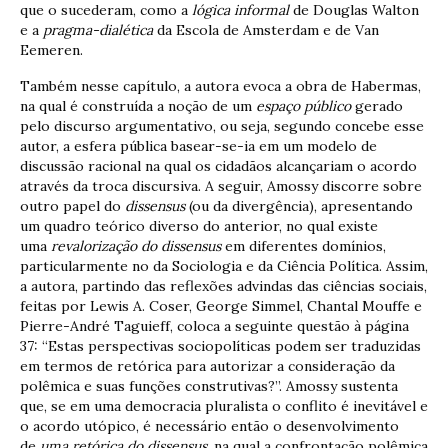
que o sucederam, como a
lógica informal
de Douglas Walton
e a
pragma-dialética
da Escola de Amsterdam e de Van
Eemeren.
Também nesse capítulo, a autora evoca a obra de Habermas,
na qual é construída a noção de um
espaço público
gerado
pelo discurso argumentativo, ou seja, segundo concebe esse
autor, a esfera pública basear-se-ia em um modelo de
discussão racional na qual os cidadãos alcançariam o acordo
através da troca discursiva. A seguir, Amossy discorre sobre
outro papel do
dissensus
(ou da divergência), apresentando
um quadro teórico diverso do anterior, no qual existe
uma
revalorização do dissensus
em diferentes domínios,
particularmente no da Sociologia e da Ciência Política. Assim,
a autora, partindo das reflexões advindas das ciências sociais,
feitas por Lewis A. Coser, George Simmel, Chantal Mouffe e
Pierre-André Taguieff, coloca a seguinte questão à página
37: “Estas perspectivas sociopolíticas podem ser traduzidas
em termos de retórica para autorizar a consideração da
polêmica e suas funções construtivas?”. Amossy sustenta
que, se em uma democracia pluralista o conflito é inevitável e
o acordo utópico, é necessário então o desenvolvimento
de
uma retórica do dissensus
, na qual a confrontação polêmica