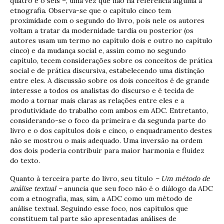
quatro e o seis –, uma vez que não há referência alguma à
etnografia. Observa-se que o capítulo cinco tem
proximidade com o segundo do livro, pois nele os autores
voltam a tratar da modernidade tardia ou posterior (os
autores usam um termo no capítulo dois e outro no capítulo
cinco) e da mudança social e, assim como no segundo
capítulo, tecem considerações sobre os conceitos de prática
social e de prática discursiva, estabelecendo uma distinção
entre eles. A discussão sobre os dois conceitos é de grande
interesse a todos os analistas do discurso e é tecida de
modo a tornar mais claras as relações entre eles e a
produtividade do trabalho com ambos em ADC. Entretanto,
considerando-se o foco da primeira e da segunda parte do
livro e o dos capítulos dois e cinco, o enquadramento destes
não se mostrou o mais adequado. Uma inversão na ordem
dos dois poderia contribuir para maior harmonia e fluidez
do texto.
Quanto à terceira parte do livro, seu título
– Um método de
análise textual –
anuncia que seu foco não é o diálogo da ADC
com a etnografia, mas, sim, a ADC como um método de
análise textual. Seguindo esse foco, nos capítulos que
constituem tal parte são apresentadas análises de