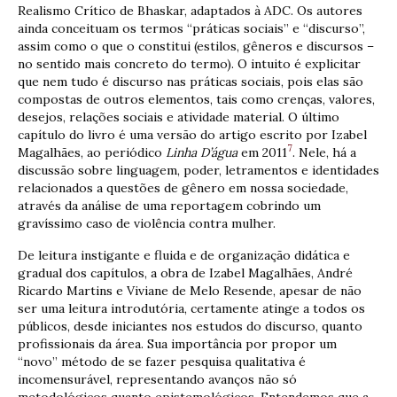
Realismo Crítico de Bhaskar, adaptados à ADC. Os autores
ainda conceituam os termos “práticas sociais” e “discurso”,
assim como o que o constitui (estilos, gêneros e discursos –
no sentido mais concreto do termo). O intuito é explicitar
que nem tudo é discurso nas práticas sociais, pois elas são
compostas de outros elementos, tais como crenças, valores,
desejos, relações sociais e atividade material. O último
capítulo do livro é uma versão do artigo escrito por Izabel
7
Magalhães, ao periódico
Linha D’água
em 2011
. Nele, há a
discussão sobre linguagem, poder, letramentos e identidades
relacionados a questões de gênero em nossa sociedade,
através da análise de uma reportagem cobrindo um
gravíssimo caso de violência contra mulher.
De leitura instigante e fluida e de organização didática e
gradual dos capítulos, a obra de Izabel Magalhães, André
Ricardo Martins e Viviane de Melo Resende, apesar de não
ser uma leitura introdutória, certamente atinge a todos os
públicos, desde iniciantes nos estudos do discurso, quanto
profissionais da área. Sua importância por propor um
“novo” método de se fazer pesquisa qualitativa é
incomensurável, representando avanços não só
metodológicos quanto epistemológicos. Entendemos que a