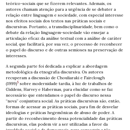
teórico-sociais que se fizerem relevantes. Ademais, os
autores chamam atenção para a urgência de se debater a
relação entre linguagem e sociedade, com especial interesse
nos efeitos sociais dos textos nas práticas sociais e
discursivas. Portanto, a transdisciplinaridade, bem como o
debate da relação linguagem-sociedade vão ensejar a
articulação eficaz da análise textual com a análise de caráter
social, que facilitará, por sua vez, o processo de reconhecer
o papel do discurso e de outras semioses na preservação de
interesses.
A segunda parte foi dedicada a explicar a abordagem
metodológica da etnografia discursiva. Os autores
recuperam a discussão de Chouliaraki e Fairclough
5
(1999)
sobre modernidade tardia, à luz de trabalhos de
Giddens, Harvey e Habermas, para elucidar como se faz
necessário que entendamos o papel do discurso nessa
“nova” conjuntura social. As práticas discursivas são, então,
formas de acessar as práticas sociais, para fim de desvelar
ideologias e práticas hegemônicas de abuso de poder. A
partir do reconhecimento dessa potencialidade das práticas
discursivas, elas podem vir a ser utilizadas a favor da
igualdade social e da democracia, para conseguir a tão