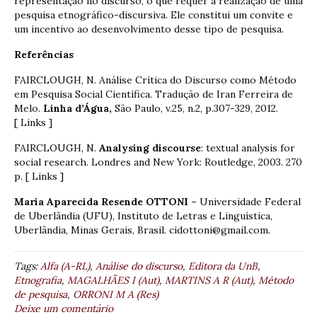
representação no discurso, o que requer a realização de uma
pesquisa etnográfico-discursiva. Ele constitui um convite e
um incentivo ao desenvolvimento desse tipo de pesquisa.
Referências
FAIRCLOUGH, N. Análise Crítica do Discurso como Método
em Pesquisa Social Científica. Tradução de Iran Ferreira de
Melo.
Linha d’Água,
São Paulo, v.25, n.2, p.307-329, 2012.
[ Links ]
FAIRCLOUGH, N.
Analysing discourse
: textual analysis for
social research. Londres and New York: Routledge, 2003. 270
p. [ Links ]
Maria Aparecida Resende OTTONI –
Universidade Federal
de Uberlândia (UFU), Instituto de Letras e Linguística,
Uberlândia, Minas Gerais, Brasil. cidottoni@gmail.com.
Tags:
Alfa (A-RL)
,
Análise do discurso
,
Editora da UnB
,
Etnografia
,
MAGALHÃES I (Aut)
,
MARTINS A R (Aut)
,
Método
de pesquisa
,
ORRONI M A (Res)
Deixe um comentário