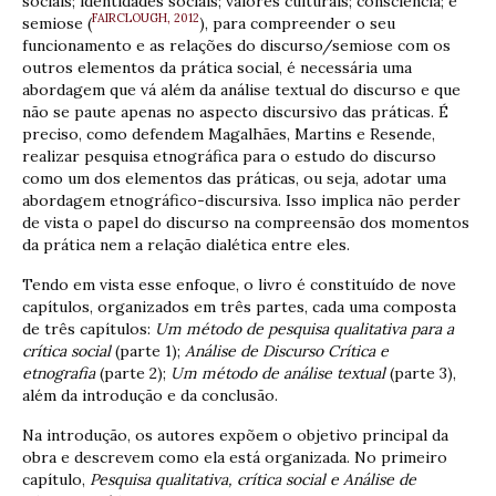
sociais; identidades sociais; valores culturais; consciência; e
FAIRCLOUGH, 2012
semiose (
), para compreender o seu
funcionamento e as relações do discurso/semiose com os
outros elementos da prática social, é necessária uma
abordagem que vá além da análise textual do discurso e que
não se paute apenas no aspecto discursivo das práticas. É
preciso, como defendem Magalhães, Martins e Resende,
realizar pesquisa etnográfica para o estudo do discurso
como um dos elementos das práticas, ou seja, adotar uma
abordagem etnográfico-discursiva. Isso implica não perder
de vista o papel do discurso na compreensão dos momentos
da prática nem a relação dialética entre eles.
Tendo em vista esse enfoque, o livro é constituído de nove
capítulos, organizados em três partes, cada uma composta
de três capítulos:
Um método de pesquisa qualitativa para a
crítica social
(parte 1);
Análise de Discurso Crítica e
etnografia
(parte 2);
Um método de análise textual
(parte 3),
além da introdução e da conclusão.
Na introdução, os autores expõem o objetivo principal da
obra e descrevem como ela está organizada. No primeiro
capítulo,
Pesquisa qualitativa, crítica social e Análise de