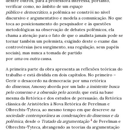
dentre outros, para a professora interessa, portanto,
verificar como, no âmbito de um
espaço
público
e
democrático
, a polêmica se constrói no nível
discursivo e argumentativo e modela a comunicação. No que
toca ao posicionamento do pesquisador e às questões
metodológicas na observação de debates polêmicos, ela
chama a atenção para o fato de que o analista jamais pode se
tornar também um polemista, exigindo deste o exame das
controvérsias (seu surgimento, sua regulação, seus papéis
sociais), mas nunca a tomada de partido
por
uma
ou
outra
causa.
A primeira parte da obra apresenta as reflexões teóricas do
trabalho e está dividida em dois capítulos. No primeiro –
Gerir o desacordo na democracia: por uma retórica
do
dissensus
, Amossy aborda por um lado
a insistente busca
pelo consenso e a obsessão pelo acordo
, que está na base
mesma da Retórica e dos estudos de persuasão, da Retórica
clássica de Aristóteles à Nova Retórica de Perelman e
Olbrechts-Tyteca, ao mesmo tempo em que descreve
na
sociedade contemporânea
as
condenações do dissensus e da
4
polêmica
, desde o
Tratado da argumentação
de Perelman e
Olbrechts-Tyteca, abrangendo as teorias da argumentação