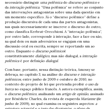
necessário distinguir
uma polêmica
do
discurso polêmico
e
da
interação polêmica
. “Uma polêmica” se refere ao conjunto
das intervenções antagonistas sobre uma dada questão em
um momento específico. Já o “discurso polêmico” define a
produção discursiva de cada uma das partes antagonistas,
nas quais necessariamente se inscreve o discurso do outro,
como classifica Kerbrat-Orecchioni. A “interação polêmica”,
por outro lado, corresponde à interação, face a face ou não,
na qual dois ou mais adversários se engajam em uma
discussão oral ou escrita, sempre se reportando um ao
outro. Enquanto o
discurso polêmico
é
constitutivamente
dialógico
, mas não dialogal, a
interação
polêmica
é por definição
dialogal
.
Com base, portanto, nessa distinção teórica, Amossy se
debruça, no capítulo 3, na análise do
discurso e interação
polêmicos
, entre junho de 2009 e outubro de 2010, no
contexto do projeto de lei que pretendia proibir
o uso da
burca
no espaço público francês. A autora exemplifica, assim,
o
discurso polêmico
, analisando um
artigo de opinião
, assinado
por Bénédicte Charles, da revista de esquerda
Marianne
(de
junho de 2009), no qual examina os seguintes aspectos:
a
estrutura actancial e o jogo das dicotomias, o plano de