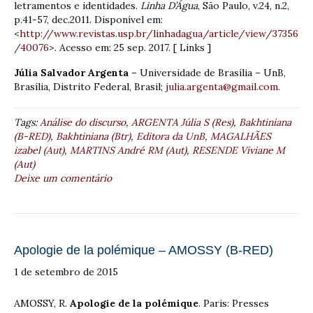
letramentos e identidades.
Linha D’Água
, São Paulo, v.24, n.2,
p.41-57, dec.2011. Disponível em:
<
http://www.revistas.usp.br/linhadagua/article/view/37356
/40076
>. Acesso em: 25 sep. 2017. [ Links ]
Júlia Salvador Argenta –
Universidade de Brasília – UnB,
Brasília, Distrito Federal, Brasil;
julia.argenta@gmail.com
.
Tags:
Análise do discurso
,
ARGENTA Júlia S (Res)
,
Bakhtiniana
(B-RED)
,
Bakhtiniana (Btr)
,
Editora da UnB
,
MAGALHÃES
izabel (Aut)
,
MARTINS André RM (Aut)
,
RESENDE Viviane M
(Aut)
Deixe um comentário
Apologie de la polémique – AMOSSY (B-RED)
1 de setembro de 2015
AMOSSY, R.
Apologie de la polémique
. Paris: Presses