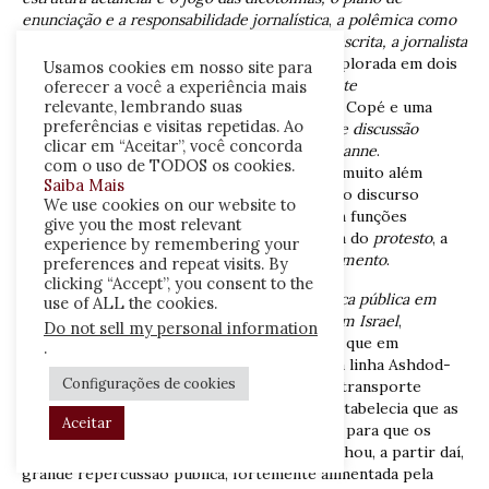
enunciação e a responsabilidade jornalística
,
a polêmica como
evento midiático, a polarização na imprensa escrita, a jornalista
como polemista
. Já a
interação polêmica
é explorada em dois
Usamos cookies em nosso site para
exemplos: uma interação face a face no
debate
oferecer a você a experiência mais
relevante, lembrando suas
televisionado
entre o político Jean-François Copé e uma
preferências e visitas repetidas. Ao
mulher com véu; e dois
posts
de um
fórum de discussão
clicar em “Aceitar”, você concorda
eletrônico
que respondem ao artigo de
Marianne
.
com o uso de TODOS os cookies.
Qualificando a
polêmica como polílogo
, para muito além
Saiba Mais
do
diálogo
, Amossy destaca então que tanto o discurso
We use cookies on our website to
quanto a interação polêmicos desempenham funções
give you the most relevant
importantes, dentre as quais a da
denúncia
, a do
protesto
, a
experience by remembering your
da
chamada à ação
, bem como a do
entretenimento
.
preferences and repeat visits. By
clicking “Accept”, you consent to the
No capítulo 4, a autora exemplifica
a polêmica pública em
use of ALL the cookies.
torno da fórmula “a exclusão das mulheres” em Israel
,
Do not sell my personal information
analisando o caso da jovem Tanya Rozenblit, que em
.
dezembro de 2011, ao subir em um ônibus da linha Ashdod-
Configurações de cookies
Jerusalém, sentou-se na parte da frente do transporte
público, quando a prática consuetudinária estabelecia que as
Aceitar
mulheres devem sentar-se na parte de trás, para que os
homens não possam olhá-la. O episódio ganhou, a partir daí,
grande repercussão pública, fortemente alimentada pela