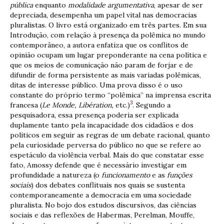
pública
enquanto
modalidade argumentativa
, apesar de ser
depreciada, desempenha um papel vital nas democracias
pluralistas. O livro está organizado em três partes. Em sua
Introdução, com relação à presença da polêmica no mundo
contemporâneo, a autora enfatiza que os conflitos de
opinião ocupam um lugar preponderante na cena política e
que os meios de comunicação não param de forjar e de
difundir de forma persistente as mais variadas polêmicas,
ditas de interesse público. Uma prova disso é o uso
constante do próprio termo “polêmica” na imprensa escrita
3
francesa (
Le Monde, Libération,
etc.)
. Segundo a
pesquisadora, essa presença poderia ser explicada
duplamente tanto pela incapacidade dos cidadãos e dos
políticos em seguir as regras de um debate racional, quanto
pela curiosidade perversa do público no que se refere ao
espetáculo da violência verbal. Mais do que constatar esse
fato, Amossy defende que é necessário investigar em
profundidade a natureza (o
funcionamento
e as
funções
sociais
) dos debates conflituais nos quais se sustenta
contemporaneamente a democracia em uma sociedade
pluralista. No bojo dos estudos discursivos, das ciências
sociais e das reflexões de Habermas, Perelman, Mouffe,