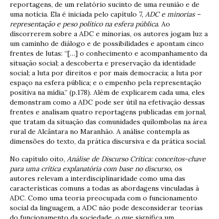
reportagens, de um relatório sucinto de uma reunião e de
uma notícia. Ela é iniciada pelo capítulo 7,
ADC e minorias –
representação e peso político na esfera pública
. Ao
discorrerem sobre a ADC e minorias, os autores jogam luz a
um caminho de diálogo e de possibilidades e apontam cinco
frentes de lutas: “[…] o conhecimento e acompanhamento da
situação social; a descoberta e preservação da identidade
social; a luta por direitos e por mais democracia; a luta por
espaço na esfera pública; e o empenho pela representação
positiva na mídia.” (p.178). Além de explicarem cada uma, eles
demonstram como a ADC pode ser útil na efetivação dessas
frentes e analisam quatro reportagens publicadas em jornal,
que tratam da situação das comunidades quilombolas na área
rural de Alcântara no Maranhão. A análise contempla as
dimensões do texto, da prática discursiva e da prática social.
No capítulo oito,
Análise de Discurso Crítica: conceitos-chave
para uma crítica explanatória com base no discurso,
os
autores relevam a interdisciplinaridade como uma das
características comuns a todas as abordagens vinculadas à
ADC. Como uma teoria preocupada com o funcionamento
social da linguagem, a ADC não pode desconsiderar teorias
do funcionamento da sociedade, o que significa um