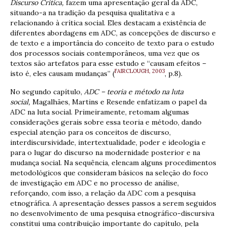
Discurso Crítica,
fazem uma apresentação geral da ADC,
situando-a na tradição da pesquisa qualitativa e a
relacionando à crítica social. Eles destacam a existência de
diferentes abordagens em ADC, as concepções de discurso e
de texto e a importância do conceito de texto para o estudo
dos processos sociais contemporâneos, uma vez que os
textos são artefatos para esse estudo e “causam efeitos –
FAIRCLOUGH, 2003
isto é, eles causam mudanças” (
, p.8).
No segundo capítulo,
ADC – teoria e método na luta
social,
Magalhães, Martins e Resende enfatizam o papel da
ADC na luta social. Primeiramente, retomam algumas
considerações gerais sobre essa teoria e método, dando
especial atenção para os conceitos de discurso,
interdiscursividade, intertextualidade, poder e ideologia e
para o lugar do discurso na modernidade posterior e na
mudança social. Na sequência, elencam alguns procedimentos
metodológicos que consideram básicos na seleção do foco
de investigação em ADC e no processo de análise,
reforçando, com isso, a relação da ADC com a pesquisa
etnográfica. A apresentação desses passos a serem seguidos
no desenvolvimento de uma pesquisa etnográfico-discursiva
constitui uma contribuição importante do capítulo, pela