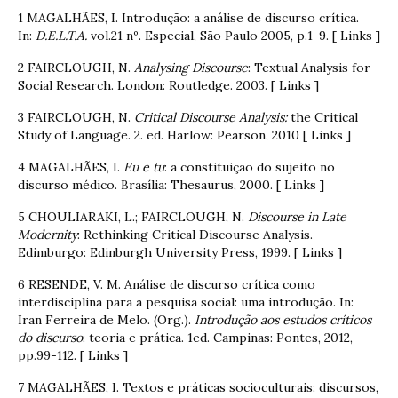
1 MAGALHÃES, I. Introdução: a análise de discurso crítica.
In:
D.E.L.T.A.
vol.21 nº. Especial, São Paulo 2005, p.1-9. [ Links ]
2 FAIRCLOUGH, N.
Analysing Discourse
: Textual Analysis for
Social Research. London: Routledge. 2003. [ Links ]
3 FAIRCLOUGH, N.
Critical Discourse Analysis:
the Critical
Study of Language. 2. ed. Harlow: Pearson, 2010 [ Links ]
4 MAGALHÃES, I.
Eu e tu
: a constituição do sujeito no
discurso médico. Brasília: Thesaurus, 2000. [ Links ]
5 CHOULIARAKI, L.; FAIRCLOUGH, N.
Discourse in Late
Modernity
: Rethinking Critical Discourse Analysis.
Edimburgo: Edinburgh University Press, 1999. [ Links ]
6 RESENDE, V. M. Análise de discurso crítica como
interdisciplina para a pesquisa social: uma introdução. In:
Iran Ferreira de Melo. (Org.).
Introdução aos estudos críticos
do discurso
: teoria e prática. 1ed. Campinas: Pontes, 2012,
pp.99-112. [ Links ]
7 MAGALHÃES, I. Textos e práticas socioculturais: discursos,