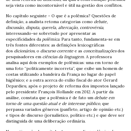
seja vista como incontornável e útil na gestão dos conflitos.
No capítulo seguinte – O que é a polêmica? Questões de
definição, a analista retoma categorias como
debate,
discussão, disputa, querela, altercação, controvérsia
,
interessando-se sobretudo por apresentar as
especificidades da
polêmica
. Para tanto, fundamenta-se em
três fontes diferentes: as definições lexicográficas
dos
dicionários
, o
discurso corrente
e as
conceitualizações
dos
pesquisadores em
ciências da linguagem
. A professora
analisa aqui dois exemplos de polêmicas: uma em torno de
uma foto “politicamente incorreta”, que exibe um homem de
costas utilizando a bandeira da França no lugar do papel
higiênico; e a outra acerca do exílio fiscal do ator Gerard
Depardieu, após o projeto de reforma dos impostos lançado
pelo presidente François Hollande em 2012. A partir da
análise, constata que a polêmica é de fato um
debate em
torno de uma questão atual e de interesse público
, que
perpassa variados gêneros (panfleto, artigo de opinião etc.)
e tipos de discurso (jornalístico, político etc.) e que deve ser
distinguida de uma deliberação ordinária.