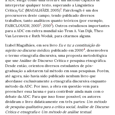
interpretar qualquer texto, superando a Linguística
1
Crítica/LC (MAGALHÃES, 2005)
. Fairclough é um dos
precursores deste campo, tendo publicado diversos
trabalhos, tanto analíticos quanto teóricos (por exemplo,
2
3
FAIRCLOUGH, 2003
; 2010
). Outros estudiosos importantes
para a ADC em esfera mundial são Teun A. Van Dijk, Theo
Van Leeuwen e Ruth Wodak, para citarmos alguns.
Izabel Magalhães, em seu livro
Eu e tu: a constituição do
4
sujeito no discurso médico
, publicado em 2000
, desenvolveu
o termo etnografia discursiva, uma proposta metodológica
que une Análise de Discurso Crítica e pesquisa etnográfica.
Desde então, orientou diversos estudantes de pós-
graduação a adotarem tal método em suas pesquisas. Porém,
até agora, não havia sido publicado nenhum livro que
abordasse exclusivamente a etnografia discursiva enquanto
método da ADC. Por isso, a obra em questão vem para
preencher essa lacuna e para contribuir ainda mais com o
debate da ADC. Para que isso fosse possível, os autores
dividiram o livro didaticamente em três partes:
Um método
de pesquisa qualitativa para a crítica social
,
Análise de Discurso
Crítica e etnografia
e
Um método de análise textual
.