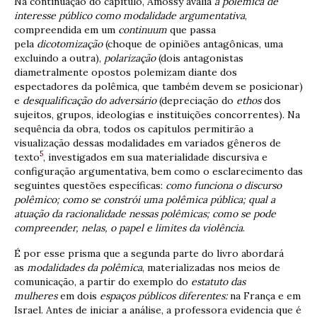
Na continuação do capítulo, Amossy avalia
a polêmica de
interesse público como modalidade argumentativa
,
compreendida em um
continuum
que passa
pela
dicotomização
(choque de opiniões antagônicas, uma
excluindo a outra),
polarização
(dois antagonistas
diametralmente opostos polemizam diante dos
espectadores da polêmica, que também devem se posicionar)
e
desqualificação do adversário
(depreciação do
ethos
dos
sujeitos, grupos, ideologias e instituições concorrentes). Na
sequência da obra, todos os capítulos permitirão a
visualização dessas modalidades em variados gêneros de
5
texto
, investigados em sua materialidade discursiva e
configuração argumentativa, bem como o esclarecimento das
seguintes questões específicas:
como funciona o discurso
polêmico; como se constrói uma polêmica pública; qual a
atuação da racionalidade nessas polêmicas; como se pode
compreender, nelas, o papel e limites da violência
.
É por esse prisma que a segunda parte do livro abordará
as
modalidades da polêmica
, materializadas nos meios de
comunicação, a partir do exemplo do
estatuto das
mulheres
em dois
espaços públicos diferentes:
na França e em
Israel. Antes de iniciar a análise, a professora evidencia que é