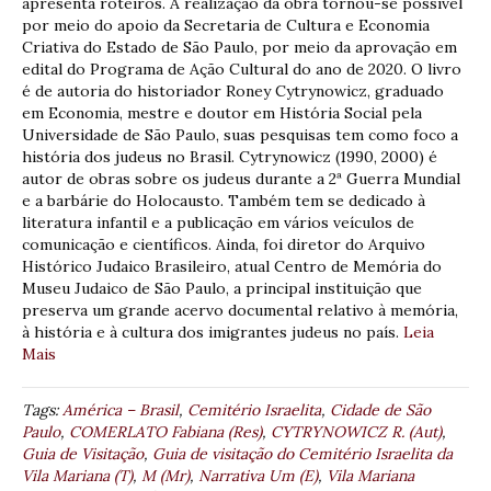
apresenta roteiros. A realização da obra tornou-se possível
por meio do apoio da Secretaria de Cultura e Economia
Criativa do Estado de São Paulo, por meio da aprovação em
edital do Programa de Ação Cultural do ano de 2020. O livro
é de autoria do historiador Roney Cytrynowicz, graduado
em Economia, mestre e doutor em História Social pela
Universidade de São Paulo, suas pesquisas tem como foco a
história dos judeus no Brasil. Cytrynowicz (1990, 2000) é
autor de obras sobre os judeus durante a 2ª Guerra Mundial
e a barbárie do Holocausto. Também tem se dedicado à
literatura infantil e a publicação em vários veículos de
comunicação e científicos. Ainda, foi diretor do Arquivo
Histórico Judaico Brasileiro, atual Centro de Memória do
Museu Judaico de São Paulo, a principal instituição que
preserva um grande acervo documental relativo à memória,
à história e à cultura dos imigrantes judeus no país.
Leia
Mais
Tags:
América – Brasil
,
Cemitério Israelita
,
Cidade de São
Paulo
,
COMERLATO Fabiana (Res)
,
CYTRYNOWICZ R. (Aut)
,
Guia de Visitação
,
Guia de visitação do Cemitério Israelita da
Vila Mariana (T)
,
M (Mr)
,
Narrativa Um (E)
,
Vila Mariana