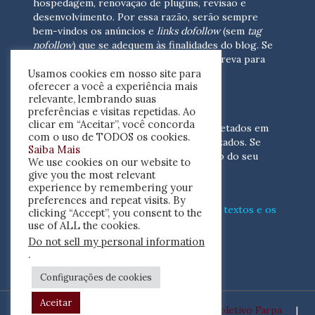
hospedagem, renovação de plugins, revisão e
desenvolvimento.
Por essa razão, serão sempre
bem-vindos os anúncios e
links dofollow
(sem
tag
nofollow
) que se adequem às finalidades do blog. Se
você está interessado em colaborar,
escreva para
Usamos cookies em nosso site para
nós
(contato@resenhacritica.com.br)
oferecer a você a experiência mais
relevante, lembrando suas
FONTES E ACERVO
preferências e visitas repetidas. Ao
clicar em “Aceitar”, você concorda
As resenhas, dossiês e sumários são coletados em
com o uso de TODOS os cookies.
periódicos acadêmicos e sites especializados. Se
Saiba Mais
você tem interesse em divulgar o acervo do seu
We use cookies on our website to
periódico, escreva para nós
give you the most relevant
(contato@resenhacritica.com.br)
experience by remembering your
preferences and repeat visits. By
Conheça o
modo
como processamos os textos e os
clicking “Accept”, you consent to the
índices
disponibilizados neste blog.
use of ALL the cookies.
Do not sell my personal information
ISSN 2764-0302
.
Configurações de cookies
Aceitar
Desenvolvido por
Coletivo Farpa
|