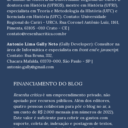
doutora em História (UFRGS), mestre em História (UFRJ),
especialista em Teoria e Metodologia da HIstória (UFC) e
licenciada em História (UFC). Contato:
Universidade
Regional do Cariri - URCA. Rua Coronel Antônio Luíz, 1161,
Pimenta, 63105 -010 Crato - CE
|
contato@resenhacritica.com.br
Antonio Lima Gally Neto
(Gally Developer): Consultor na
área de Informática e especialista em
front end
e
javascript
.
Contato: Rua Bruna, 332,
Chacara Mafalda, 03370-000, São Paulo - SP |
antonio.gally@gmail.com
FINANCIAMENTO DO BLOG
Resenha crítica
é um empreendimento privado, não
apoiado por recursos públicos. Além dos editores,
quatro pessoas colaboram para pôr o blog no ar, a
um custo de R$ 2.000 mensais (em números de 2022).
Este valor é suficiente para cobrir os gastos com
suporte, coleta de, indexação e postagem de textos,