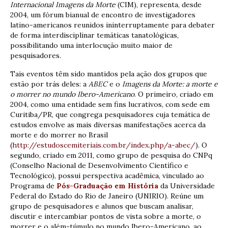
Internacional Imagens da Morte
(CIM), representa, desde
2004, um fórum bianual de encontro de investigadores
latino-americanos reunidos ininterruptamente para debater
de forma interdisciplinar temáticas tanatológicas,
possibilitando uma interlocução muito maior de
pesquisadores.
Tais eventos têm sido mantidos pela ação dos grupos que
estão por trás deles: a
ABEC
e o
Imagens da Morte: a morte e
o morrer no mundo Ibero-Americano
. O primeiro, criado em
2004, como uma entidade sem fins lucrativos, com sede em
Curitiba/PR, que congrega pesquisadores cuja temática de
estudos envolve as mais diversas manifestações acerca da
morte e do morrer no Brasil
(
http://estudoscemiteriais.com.br/index.php/a-abec/
). O
segundo, criado em 2011, como grupo de pesquisa do CNPq
(Conselho Nacional de Desenvolvimento Científico e
Tecnológico), possui perspectiva acadêmica, vinculado ao
Programa de
Pós-Graduação em História
da Universidade
Federal do Estado do Rio de Janeiro (UNIRIO). Reúne um
grupo de pesquisadores e alunos que buscam analisar,
discutir e intercambiar pontos de vista sobre a morte, o
morrer e o além-túmulo no mundo Ibero-Americano, ao