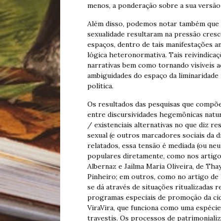
menos, a ponderação sobre a sua versão of
Além disso, podemos notar também que o
sexualidade resultaram na pressão cres
espaços, dentro de tais manifestações a
lógica heteronormativa. Tais reivindica
narrativas bem como tornando visíveis aq
ambiguidades do espaço da liminaridade 
política.
Os resultados das pesquisas que compõe
entre discursividades hegemônicas natura
/ existenciais alternativas no que diz r
sexual (e outros marcadores sociais da d
relatados, essa tensão é mediada (ou neu
populares diretamente, como nos artigo
Albernaz e Jailma Maria Oliveira, de Th
Pinheiro; em outros, como no artigo de 
se dá através de situações ritualizadas 
programas especiais de promoção da cid
ViraVira, que funciona como uma espécie
travestis. Os processos de patrimoniali