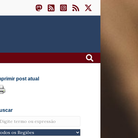
mprimir post atual
uscar