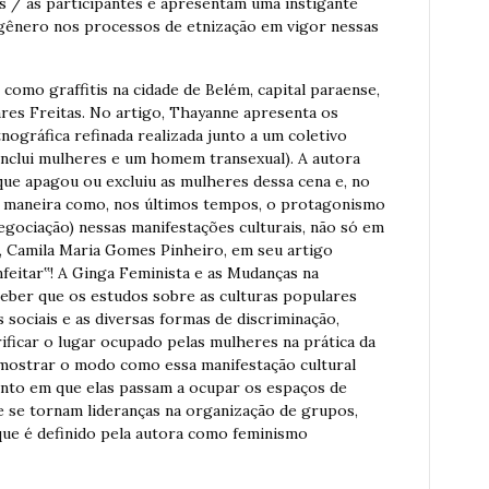
os / as participantes e apresentam uma instigante
 gênero nos processos de etnização em vigor nessas
como graffitis na cidade de Belém, capital paraense,
res Freitas. No artigo, Thayanne apresenta os
nográfica refinada realizada junto a um coletivo
 inclui mulheres e um homem transexual). A autora
ue apagou ou excluiu as mulheres dessa cena e, no
 a maneira como, nos últimos tempos, o protagonismo
gociação) nessas manifestações culturais, não só em
, Camila Maria Gomes Pinheiro, em seu artigo
nfeitar‟! A Ginga Feminista e as Mudanças na
ceber que os estudos sobre as culturas populares
sociais e as diversas formas de discriminação,
ificar o lugar ocupado pelas mulheres na prática da
 mostrar o modo como essa manifestação cultural
nto em que elas passam a ocupar os espaços de
e se tornam lideranças na organização de grupos,
ue é definido pela autora como feminismo