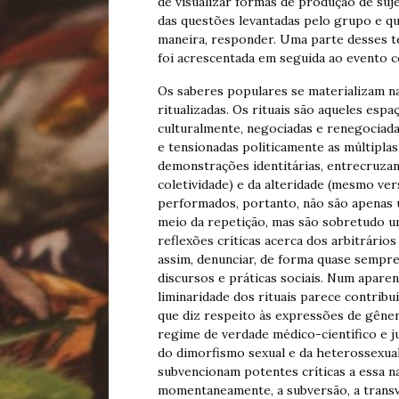
de visualizar formas de produção de su
das questões levantadas pelo grupo e qu
maneira, responder. Uma parte desses t
foi acrescentada em seguida ao evento c
Os saberes populares se materializam na
ritualizadas. Os rituais são aqueles es
culturalmente, negociadas e renegociada
e tensionadas politicamente as múltipla
demonstrações identitárias, entrecruzan
coletividade) e da alteridade (mesmo ve
performados, portanto, não são apenas 
meio da repetição, mas são sobretudo u
reflexões críticas acerca dos arbitrários
assim, denunciar, de forma quase sempre 
discursos e práticas sociais. Num apare
liminaridade dos rituais parece contribu
que diz respeito às expressões de gêner
regime de verdade médico-científico e j
do dimorfismo sexual e da heterossexu
subvencionam potentes críticas a essa n
momentaneamente, a subversão, a transv