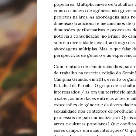
populares. Multiplicam-se os trabalhos 
como o número de agências não governam
projetos na área. As abordagens mais r
dimensão tradicional e mecanismos de (r
dimensões performativas e processos d
notória a consolidação, no Brasil, do c
sobre a diversidade sexual, ao longo da
abordagens múltiplas. Mas, o que falar d
perspectivas de gênero e as experiência
Com o intuito de reunir subsídios para
de trabalho na terceira edição do Semin
Campina Grande, em 2017, evento organi
Estadual da Paraíba. O grupo de trabalh
interessados / as em um território ain
a saber, as interfaces entre as artes e c
expressões de gênero e da diversidade s
sexualidade nos contextos de produção cu
processos de patrimonialização? Quais a
artes e culturas populares? Que conflit
esses campos em suas interações? O que