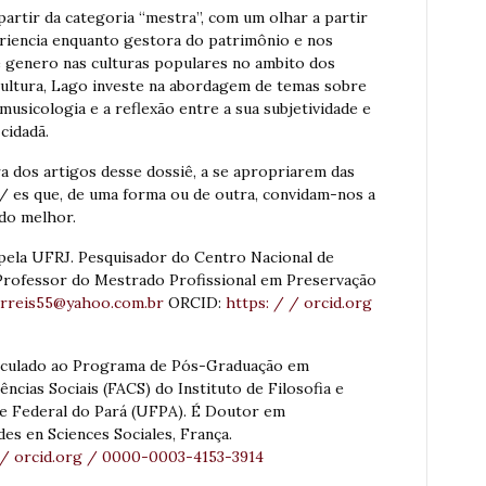
partir da categoria “mestra”, com um olhar a partir
eriencia enquanto gestora do patrimônio e nos
 genero nas culturas populares no ambito dos
cultura, Lago investe na abordagem de temas sobre
musicologia e a reflexão entre a sua subjetividade e
cidadã.
ra dos artigos desse dossiê, a se apropriarem das
/ es que, de uma forma ou de outra, convidam-nos a
do melhor.
ela UFRJ. Pesquisador do Centro Nacional de
Professor do Mestrado Profissional em Preservação
rreis55@yahoo.com.br
ORCID:
https: / / orcid.org
inculado ao Programa de Pós-Graduação em
ncias Sociais (FACS) do Instituto de Filosofia e
e Federal do Pará (UFPA). É Doutor em
es en Sciences Sociales, França.
 / orcid.org / 0000-0003-4153-3914