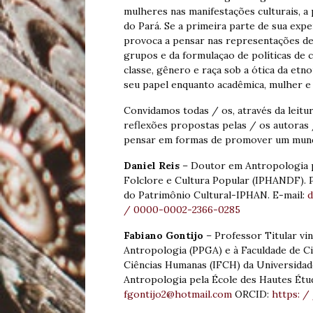
mulheres nas manifestações culturais, a 
do Pará. Se a primeira parte de sua exp
provoca a pensar nas representações de
grupos e da formulaçao de políticas de 
classe, gênero e raça sob a ótica da etno
seu papel enquanto acadêmica, mulher e 
Convidamos todas / os, através da leitu
reflexões propostas pelas / os autoras 
pensar em formas de promover um mun
Daniel Reis
– Doutor em Antropologia p
Folclore e Cultura Popular (IPHANDF). 
do Patrimônio Cultural-IPHAN. E-mail:
d
/ 0000-0002-2366-0285
Fabiano Gontijo
– Professor Titular v
Antropologia (PPGA) e à Faculdade de Ciê
Ciências Humanas (IFCH) da Universidad
Antropologia pela École des Hautes Étud
fgontijo2@hotmail.com
ORCID:
https: /