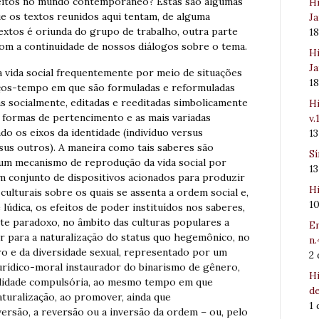
jeitos no mundo contemporâneo? Estas são algumas
Hi
e os textos reunidos aqui tentam, de alguma
Ja
extos é oriunda do grupo de trabalho, outra parte
1
om a continuidade de nossos diálogos sobre o tema.
Hi
Ja
 vida social frequentemente por meio de situações
1
paços-tempo em que são formuladas e reformuladas
s socialmente, editadas e reeditadas simbolicamente
Hi
s formas de pertencimento e as mais variadas
v.
do os eixos da identidade (indivíduo versus
1
rsus outros). A maneira como tais saberes são
Sí
um mecanismo de reprodução da vida social por
1
m conjunto de dispositivos acionados para produzir
Hi
 culturais sobre os quais se assenta a ordem social e,
1
lúdica, os efeitos de poder instituídos nos saberes,
nte paradoxo, no âmbito das culturas populares a
Em
ir para a naturalização do status quo hegemônico, no
n.
o e da diversidade sexual, representado por um
2
urídico-moral instaurador do binarismo de gênero,
Hi
alidade compulsória, ao mesmo tempo em que
de
aturalização, ao promover, ainda que
1
ersão, a reversão ou a inversão da ordem – ou, pelo