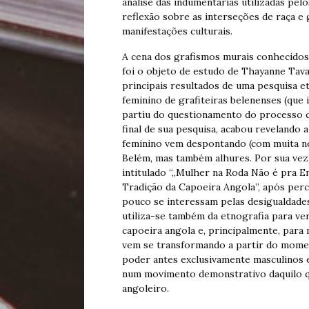
análise das indumentárias utilizadas pel
reflexão sobre as interseções de raça e
manifestações culturais.
A cena dos grafismos murais conhecidos 
foi o objeto de estudo de Thayanne Tava
principais resultados de uma pesquisa et
feminino de grafiteiras belenenses (que
partiu do questionamento do processo q
final de sua pesquisa, acabou revelando
feminino vem despontando (com muita ne
Belém, mas também alhures. Por sua vez
intitulado “„Mulher na Roda Não é pra E
Tradição da Capoeira Angola”, após per
pouco se interessam pelas desigualdades 
utiliza-se também da etnografia para ver
capoeira angola e, principalmente, para
vem se transformando a partir do mome
poder antes exclusivamente masculinos 
num movimento demonstrativo daquilo q
angoleiro.