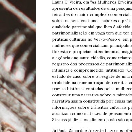
Laura C. Vieira, em “As Mulheres Erveir
apresenta os resultados de uma pesquisa
feirantes do maior complexo comercial at
sobre os seus costumes, saberes e práti
qualidade patrimonial que lhes é aferida
patrimonialização em voga tem que ter par
práticas culturais no Ver-o-Peso e, em p
mulheres que comercializam principalme
floresta e propiciam atendimentos mágic
a agência enquanto cidadãs, comerciante
registro dos processos de patrimonializa
intimista e comprometido, intitulado “
estudo de caso sobre o resgate de uma re
oralidade na rememoração de receitas cul
traz as histórias contadas pelas mulhere
construir uma narrativa sobre o mirrado
narrativa assim constituída por essas m
informações sobre trânsitos culturais pa
atualizam como matrizes de pensamento p
Strauss já dizia: os alimentos não são 
Já Paula Zanardi e Jorgete Lago nos ofer