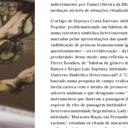
indiretamente por Daniel Oliveira da S
mediação através de situações ritualizad
O artigo de Hayesca Costa Barroso, inti
Popular: problematizando um habitus de
numa estrutura simbólica heteronormativa
marcadas pelas apresentações das quadr
visibilização de pessoas homossexuais (g
questionamento – ou reelaboração – da f
produzindo, desse modo, uma reflexão s
Pierre Boudieu, de “habitus de gênero da
Santos e Sérgio Luiz Baptista, intitula
Universo Simbólico Heterossocial? A “Car
baseado numa pesquisa de campo realiza
favela carioca com o intuito de promover
autores analisam o que designam como “c
instrumentos que ilustram a passagem da
espécie de rito de passagem instituidor 
heteronormatividade hegemônica. Lady Se
intitulado “Maracatu Nação em Pernambuc
racismo”, estudam os rituais de maracatu