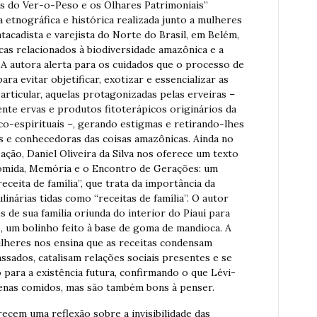
as do Ver-o-Peso e os Olhares Patrimoniais”
 etnográfica e histórica realizada junto a mulheres
acadista e varejista do Norte do Brasil, em Belém,
cas relacionados à biodiversidade amazônica e a
. A autora alerta para os cuidados que o processo de
a evitar objetificar, exotizar e essencializar as
articular, aquelas protagonizadas pelas erveiras –
nte ervas e produtos fitoterápicos originários da
o-espirituais –, gerando estigmas e retirando-lhes
s e conhecedoras das coisas amazônicas. Ainda no
ção, Daniel Oliveira da Silva nos oferece um texto
Comida, Memória e o Encontro de Gerações: um
ceita de família”, que trata da importância da
inárias tidas como “receitas de família”. O autor
s de sua família oriunda do interior do Piauí para
, um bolinho feito à base de goma de mandioca. A
ulheres nos ensina que as receitas condensam
ssados, catalisam relações sociais presentes e se
ara a existência futura, confirmando o que Lévi-
apenas comidos, mas são também bons à penser.
ecem uma reflexão sobre a invisibilidade das