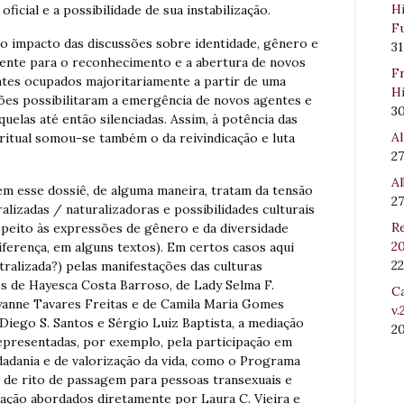
Hi
icial e a possibilidade de sua instabilização.
Fu
 impacto das discussões sobre identidade, gênero e
31
cente para o reconhecimento e a abertura de novos
Fr
ntes ocupados majoritariamente a partir de uma
Hi
ções possibilitaram a emergência de novos agentes e
3
uelas até então silenciadas. Assim, à potência das
Al
ritual somou-se também o da reivindicação e luta
27
Al
m esse dossiê, de alguma maneira, tratam da tensão
27
lizadas / naturalizadoras e possibilidades culturais
Re
espeito às expressões de gênero e da diversidade
20
iferença, em alguns textos). Em certos casos aqui
22
tralizada?) pelas manifestações das culturas
s de Hayesca Costa Barroso, de Lady Selma F.
Ca
ayanne Tavares Freitas e de Camila Maria Gomes
v.
Diego S. Santos e Sérgio Luiz Baptista, a mediação
2
representadas, por exemplo, pela participação em
adania e de valorização da vida, como o Programa
 de rito de passagem para pessoas transexuais e
zação abordados diretamente por Laura C. Vieira e