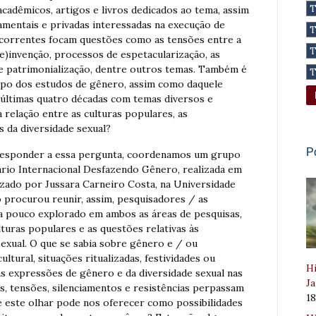
acadêmicos, artigos e livros dedicados ao tema, assim
entais e privadas interessadas na execução de
ecorrentes focam questões como as tensões entre a
e)invenção, processos de espetacularização, as
e patrimonialização, dentre outros temas. Também é
ampo dos estudos de gênero, assim como daquele
s últimas quatro décadas com temas diversos e
a relação entre as culturas populares, as
s da diversidade sexual?
P
 responder a essa pergunta, coordenamos um grupo
ário Internacional Desfazendo Gênero, realizada em
zado por Jussara Carneiro Costa, na Universidade
o procurou reunir, assim, pesquisadores / as
da pouco explorado em ambos as áreas de pesquisas,
ulturas populares e as questões relativas às
exual. O que se sabia sobre gênero e / ou
ltural, situações ritualizadas, festividades ou
Hi
s expressões de gênero e da diversidade sexual nas
Ja
os, tensões, silenciamentos e resistências perpassam
1
 este olhar pode nos oferecer como possibilidades