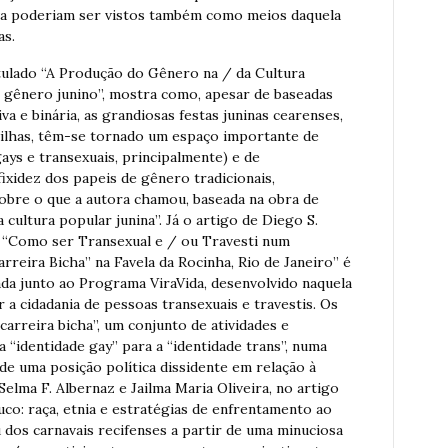
ilva poderiam ser vistos também como meios daquela
as.
tulado “A Produção do Gênero na / da Cultura
 gênero junino”, mostra como, apesar de baseadas
 e binária, as grandiosas festas juninas cearenses,
ilhas, têm-se tornado um espaço importante de
ays e transexuais, principalmente) e de
ixidez dos papeis de gênero tradicionais,
obre o que a autora chamou, baseada na obra de
 cultura popular junina”. Já o artigo de Diego S.
do “Como ser Transexual e / ou Travesti num
reira Bicha” na Favela da Rocinha, Rio de Janeiro” é
da junto ao Programa ViraVida, desenvolvido naquela
 a cidadania de pessoas transexuais e travestis. Os
arreira bicha”, um conjunto de atividades e
 “identidade gay” para a “identidade trans”, numa
de uma posição política dissidente em relação à
lma F. Albernaz e Jailma Maria Oliveira, no artigo
o: raça, etnia e estratégias de enfrentamento ao
 dos carnavais recifenses a partir de uma minuciosa