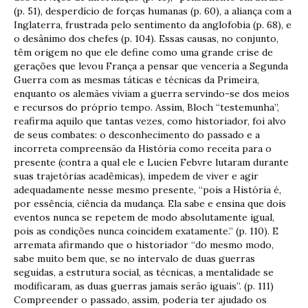
(p. 51), desperdício de forças humanas (p. 60), a aliança com a
Inglaterra, frustrada pelo sentimento da anglofobia (p. 68), e
o desânimo dos chefes (p. 104). Essas causas, no conjunto,
têm origem no que ele define como uma grande crise de
gerações que levou França a pensar que venceria a Segunda
Guerra com as mesmas táticas e técnicas da Primeira,
enquanto os alemães viviam a guerra servindo-se dos meios
e recursos do próprio tempo. Assim, Bloch “testemunha”,
reafirma aquilo que tantas vezes, como historiador, foi alvo
de seus combates: o desconhecimento do passado e a
incorreta compreensão da História como receita para o
presente (contra a qual ele e Lucien Febvre lutaram durante
suas trajetórias acadêmicas), impedem de viver e agir
adequadamente nesse mesmo presente, “pois a História é,
por essência, ciência da mudança. Ela sabe e ensina que dois
eventos nunca se repetem de modo absolutamente igual,
pois as condições nunca coincidem exatamente.” (p. 110). E
arremata afirmando que o historiador “do mesmo modo,
sabe muito bem que, se no intervalo de duas guerras
seguidas, a estrutura social, as técnicas, a mentalidade se
modificaram, as duas guerras jamais serão iguais”. (p. 111)
Compreender o passado, assim, poderia ter ajudado os