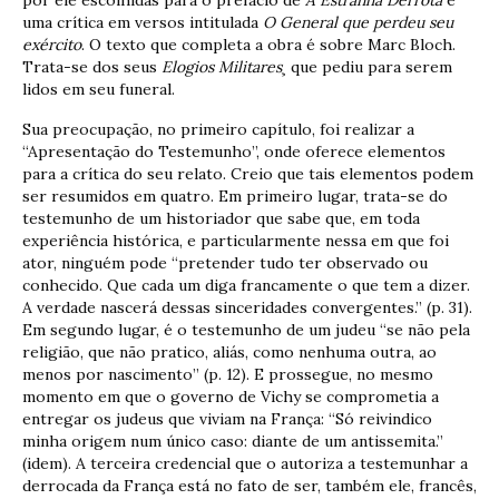
uma crítica em versos intitulada
O General que perdeu seu
exército
. O texto que completa a obra é sobre Marc Bloch.
Trata-se dos seus
Elogios Militares
¸ que pediu para serem
lidos em seu funeral.
Sua preocupação, no primeiro capítulo, foi realizar a
“Apresentação do Testemunho”, onde oferece elementos
para a crítica do seu relato. Creio que tais elementos podem
ser resumidos em quatro. Em primeiro lugar, trata-se do
testemunho de um historiador que sabe que, em toda
experiência histórica, e particularmente nessa em que foi
ator, ninguém pode “pretender tudo ter observado ou
conhecido. Que cada um diga francamente o que tem a dizer.
A verdade nascerá dessas sinceridades convergentes.” (p. 31).
Em segundo lugar, é o testemunho de um judeu “se não pela
religião, que não pratico, aliás, como nenhuma outra, ao
menos por nascimento” (p. 12). E prossegue, no mesmo
momento em que o governo de Vichy se comprometia a
entregar os judeus que viviam na França: “Só reivindico
minha origem num único caso: diante de um antissemita.”
(idem). A terceira credencial que o autoriza a testemunhar a
derrocada da França está no fato de ser, também ele, francês,