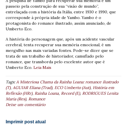
A pesquisa de Yambo para recuperar sua memória é um
passeio pela construção de sua “visão de mundo”,
entrelaçada com a história da Itália, entre 1930 e 1990, que
corresponde à própria idade de Yambo. Yambo é o
protagonista do romance ilustrado, assim anunciado, de
Umberto Eco.
A história do personagem que, após um acidente vascular
cerebral, tenta recuperar sua memória emocional, é um
mergulho nas mais variadas fontes. Pode-se dizer que se
trata de um trabalho de historiador, camuflado pelo
romance, que transborda pelo excelente autor que é
Umberto Eco.
Leia Mais
Tags:
A Misteriosa Chama da Rainha Loana: romance ilustrado
(T)
,
AGUIAR Eliana (Trad)
,
ECO Umberto (Aut)
,
História em
Reflexão (HRr)
,
Rainha Loana
,
Record (E)
,
RODRIGUES Lenita
Maria (Res)
,
Romance
Deixe um comentário
Imprimir post atual