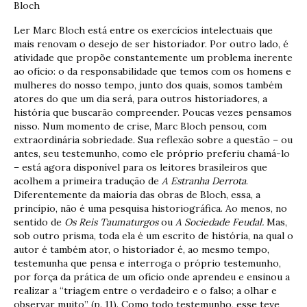
Bloch
Ler Marc Bloch está entre os exercícios intelectuais que
mais renovam o desejo de ser historiador. Por outro lado, é
atividade que propõe constantemente um problema inerente
ao ofício: o da responsabilidade que temos com os homens e
mulheres do nosso tempo, junto dos quais, somos também
atores do que um dia será, para outros historiadores, a
história que buscarão compreender. Poucas vezes pensamos
nisso. Num momento de crise, Marc Bloch pensou, com
extraordinária sobriedade. Sua reflexão sobre a questão – ou
antes, seu testemunho, como ele próprio preferiu chamá-lo
– está agora disponível para os leitores brasileiros que
acolhem a primeira tradução de
A Estranha Derrota
.
Diferentemente da maioria das obras de Bloch, essa, a
princípio, não é uma pesquisa historiográfica. Ao menos, no
sentido de
Os Reis Taumaturgos
ou
A Sociedade Feudal.
Mas,
sob outro prisma, toda ela é um escrito de história, na qual o
autor é também ator, o historiador é, ao mesmo tempo,
testemunha que pensa e interroga o próprio testemunho,
por força da prática de um ofício onde aprendeu e ensinou a
realizar a “triagem entre o verdadeiro e o falso; a olhar e
observar muito” (p. 11). Como todo testemunho, esse teve