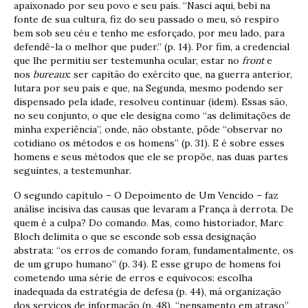
apaixonado por seu povo e seu país. “Nasci aqui, bebi na
fonte de sua cultura, fiz do seu passado o meu, só respiro
bem sob seu céu e tenho me esforçado, por meu lado, para
defendê-la o melhor que puder.” (p. 14). Por fim, a credencial
que lhe permitiu ser testemunha ocular, estar no
front
e
nos
bureaux
: ser capitão do exército que, na guerra anterior,
lutara por seu país e que, na Segunda, mesmo podendo ser
dispensado pela idade, resolveu continuar (idem). Essas são,
no seu conjunto, o que ele designa como “as delimitações de
minha experiência”, onde, não obstante, pôde “observar no
cotidiano os métodos e os homens” (p. 31). E é sobre esses
homens e seus métodos que ele se propõe, nas duas partes
seguintes, a testemunhar.
O segundo capítulo – O Depoimento de Um Vencido – faz
análise incisiva das causas que levaram a França à derrota. De
quem é a culpa? Do comando. Mas, como historiador, Marc
Bloch delimita o que se esconde sob essa designação
abstrata: “os erros de comando foram, fundamentalmente, os
de um grupo humano” (p. 34). E esse grupo de homens foi
cometendo uma série de erros e equívocos: escolha
inadequada da estratégia de defesa (p. 44), má organização
dos serviços de informação (p. 48), “pensamento em atraso”