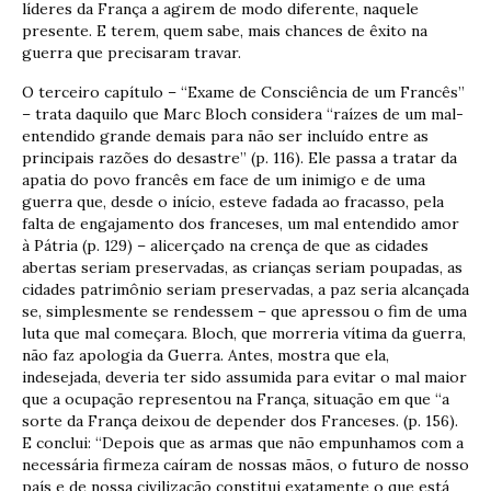
líderes da França a agirem de modo diferente, naquele
presente. E terem, quem sabe, mais chances de êxito na
guerra que precisaram travar.
O terceiro capítulo – “Exame de Consciência de um Francês”
– trata daquilo que Marc Bloch considera “raízes de um mal-
entendido grande demais para não ser incluído entre as
principais razões do desastre” (p. 116). Ele passa a tratar da
apatia do povo francês em face de um inimigo e de uma
guerra que, desde o início, esteve fadada ao fracasso, pela
falta de engajamento dos franceses, um mal entendido amor
à Pátria (p. 129) – alicerçado na crença de que as cidades
abertas seriam preservadas, as crianças seriam poupadas, as
cidades patrimônio seriam preservadas, a paz seria alcançada
se, simplesmente se rendessem – que apressou o fim de uma
luta que mal começara. Bloch, que morreria vítima da guerra,
não faz apologia da Guerra. Antes, mostra que ela,
indesejada, deveria ter sido assumida para evitar o mal maior
que a ocupação representou na França, situação em que “a
sorte da França deixou de depender dos Franceses. (p. 156).
E conclui: “Depois que as armas que não empunhamos com a
necessária firmeza caíram de nossas mãos, o futuro de nosso
país e de nossa civilização constitui exatamente o que está