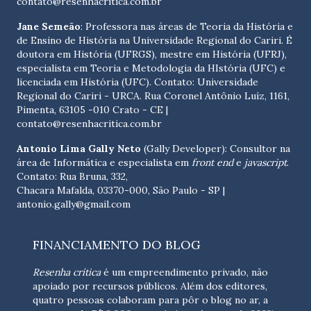
contato@resenhacritica.com.br
Jane Semeão
: Professora nas áreas de Teoria da História e
de Ensino de História na Universidade Regional do Cariri. É
doutora em História (UFRGS), mestre em História (UFRJ),
especialista em Teoria e Metodologia da HIstória (UFC) e
licenciada em História (UFC). Contato:
Universidade
Regional do Cariri - URCA. Rua Coronel Antônio Luíz, 1161,
Pimenta, 63105 -010 Crato - CE
|
contato@resenhacritica.com.br
Antonio Lima Gally Neto
(Gally Developer): Consultor na
área de Informática e especialista em
front end
e
javascript
.
Contato: Rua Bruna, 332,
Chacara Mafalda, 03370-000, São Paulo - SP |
antonio.gally@gmail.com
FINANCIAMENTO DO BLOG
Resenha crítica
é um empreendimento privado, não
apoiado por recursos públicos. Além dos editores,
quatro pessoas colaboram para pôr o blog no ar, a