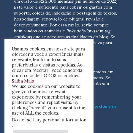
um custo de R$ 2.000 mensais (em números de 2022).
Este valor é suficiente para cobrir os gastos com
suporte, coleta de, indexação e postagem de textos,
hospedagem, renovação de plugins, revisão e
desenvolvimento.
Por essa razão, serão sempre
bem-vindos os anúncios e
links dofollow
(sem
tag
nofollow
) que se adequem às finalidades do blog. Se
você está interessado em colaborar,
escreva para
Usamos cookies em nosso site para
nós
(contato@resenhacritica.com.br)
oferecer a você a experiência mais
relevante, lembrando suas
FONTES E ACERVO
preferências e visitas repetidas. Ao
clicar em “Aceitar”, você concorda
As resenhas, dossiês e sumários são coletados em
com o uso de TODOS os cookies.
periódicos acadêmicos e sites especializados. Se
Saiba Mais
você tem interesse em divulgar o acervo do seu
We use cookies on our website to
periódico, escreva para nós
give you the most relevant
(contato@resenhacritica.com.br)
experience by remembering your
preferences and repeat visits. By
Conheça o
modo
como processamos os textos e os
clicking “Accept”, you consent to the
índices
disponibilizados neste blog.
use of ALL the cookies.
Do not sell my personal information
ISSN 2764-0302
.