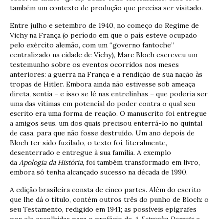
também um contexto de produção que precisa ser visitado.
Entre julho e setembro de 1940, no começo do Regime de
Vichy na França (o período em que o país esteve ocupado
pelo exército alemão, com um “governo fantoche”
centralizado na cidade de Vichy), Marc Bloch escreveu um
testemunho sobre os eventos ocorridos nos meses
anteriores: a guerra na França e a rendição de sua nação às
tropas de Hitler. Embora ainda não estivesse sob ameaça
direta, sentia – e isso se lê nas entrelinhas – que poderia ser
uma das vítimas em potencial do poder contra o qual seu
escrito era uma forma de reação. O manuscrito foi entregue
a amigos seus, um dos quais precisou enterrá-lo no quintal
de casa, para que não fosse destruído. Um ano depois de
Bloch ter sido fuzilado, o texto foi, literalmente,
desenterrado e entregue à sua família. A exemplo
da
Apologia da História
, foi também transformado em livro,
embora só tenha alcançado sucesso na década de 1990.
A edição brasileira consta de cinco partes. Além do escrito
que lhe dá o título, contém outros três do punho de Bloch: o
seu Testamento, redigido em 1941; as possíveis epígrafes
por ele escolhidas para o prefácio de
A Estranha Derrota
e