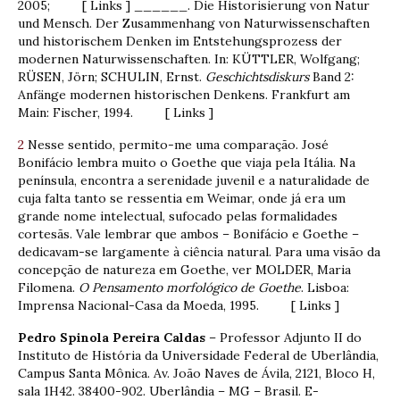
2005; [ Links ] ______. Die Historisierung von Natur
und Mensch. Der Zusammenhang von Naturwissenschaften
und historischem Denken im Entstehungsprozess der
modernen Naturwissenschaften. In: KÜTTLER, Wolfgang;
RÜSEN, Jörn; SCHULIN, Ernst.
Geschichtsdiskurs
Band 2:
Anfänge modernen historischen Denkens. Frankfurt am
Main: Fischer, 1994. [ Links ]
2
Nesse sentido, permito-me uma comparação. José
Bonifácio lembra muito o Goethe que viaja pela Itália. Na
península, encontra a serenidade juvenil e a naturalidade de
cuja falta tanto se ressentia em Weimar, onde já era um
grande nome intelectual, sufocado pelas formalidades
cortesãs. Vale lembrar que ambos – Bonifácio e Goethe –
dedicavam-se largamente à ciência natural. Para uma visão da
concepção de natureza em Goethe, ver MOLDER, Maria
Filomena.
O Pensamento morfológico de Goethe
. Lisboa:
Imprensa Nacional-Casa da Moeda, 1995. [ Links ]
Pedro Spinola Pereira Caldas
– Professor Adjunto II do
Instituto de História da Universidade Federal de Uberlândia,
Campus Santa Mônica. Av. João Naves de Ávila, 2121, Bloco H,
sala 1H42. 38400-902. Uberlândia – MG – Brasil. E-