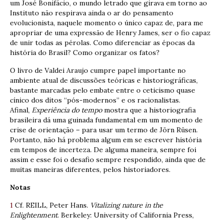
um José Bonifácio, o mundo letrado que girava em torno ao
Instituto não respirava ainda o ar do pensamento
evolucionista, naquele momento o único capaz de, para me
apropriar de uma expressão de Henry James, ser o fio capaz
de unir todas as pérolas. Como diferenciar as épocas da
história do Brasil? Como organizar os fatos?
O livro de Valdei Araujo cumpre papel importante no
ambiente atual de discussões teóricas e historiográficas,
bastante marcadas pelo embate entre o ceticismo quase
cínico dos ditos “pós-modernos” e os racionalistas.
Afinal,
Experiência do tempo
mostra que a historiografia
brasileira dá uma guinada fundamental em um momento de
crise de orientação – para usar um termo de Jörn Rüsen.
Portanto, não há problema algum em se escrever história
em tempos de incerteza. De alguma maneira, sempre foi
assim e esse foi o desafio sempre respondido, ainda que de
muitas maneiras diferentes, pelos historiadores.
Notas
1
Cf. REILL, Peter Hans.
Vitalizing nature in the
Enlightenment
. Berkeley: University of California Press,