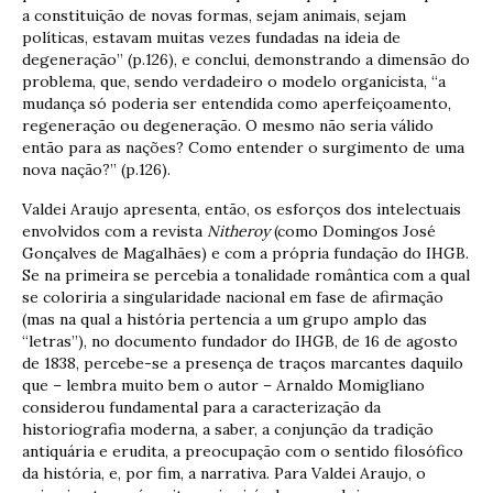
a constituição de novas formas, sejam animais, sejam
políticas, estavam muitas vezes fundadas na ideia de
degeneração” (p.126), e conclui, demonstrando a dimensão do
problema, que, sendo verdadeiro o modelo organicista, “a
mudança só poderia ser entendida como aperfeiçoamento,
regeneração ou degeneração. O mesmo não seria válido
então para as nações? Como entender o surgimento de uma
nova nação?” (p.126).
Valdei Araujo apresenta, então, os esforços dos intelectuais
envolvidos com a revista
Nitheroy
(como Domingos José
Gonçalves de Magalhães) e com a própria fundação do IHGB.
Se na primeira se percebia a tonalidade romântica com a qual
se coloriria a singularidade nacional em fase de afirmação
(mas na qual a história pertencia a um grupo amplo das
“letras”), no documento fundador do IHGB, de 16 de agosto
de 1838, percebe-se a presença de traços marcantes daquilo
que – lembra muito bem o autor – Arnaldo Momigliano
considerou fundamental para a caracterização da
historiografia moderna, a saber, a conjunção da tradição
antiquária e erudita, a preocupação com o sentido filosófico
da história, e, por fim, a narrativa. Para Valdei Araujo, o