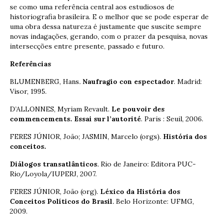
se como uma referência central aos estudiosos de
historiografia brasileira. E o melhor que se pode esperar de
uma obra dessa natureza é justamente que suscite sempre
novas indagações, gerando, com o prazer da pesquisa, novas
intersecções entre presente, passado e futuro.
Referências
BLUMENBERG, Hans
.
Naufragio con espectador
. Madrid:
Visor, 1995.
D’ALLONNES, Myriam Revault.
Le pouvoir des
commencements. Essai sur l’autorité
. Paris : Seuil, 2006.
FERES JÚNIOR, João; JASMIN, Marcelo (orgs).
História dos
conceitos.
Diálogos transatlânticos
.
Rio de Janeiro: Editora PUC-
Rio/Loyola/IUPERJ, 2007.
FERES JÚNIOR, João (org).
Léxico da História dos
Conceitos Políticos do Brasil
.
Belo Horizonte: UFMG,
2009.