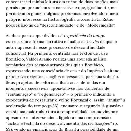
concentrarei minha leitura em torno de duas noções mais
gerais que permeiam sua narrativa e que, igualmente, me
permitem organizar alguns problemas envolvendo o meu
próprio interesse na historiografia oitocentista. Estas
noções são as de “descontinuidade” e de “Modernidade”.
As duas partes que dividem
A experiência do tempo
estruturam a forma narrativa e analítica através da qual o
autor apresenta esse processo de descontinuidade
conceitual. Na primeira, centrada nos textos de José
Bonifácio, Valdei Araújo realiza uma apurada análise
semântica dos termos através dos quais Bonifácio,
expressando uma consciência de crise do Império lusitano,
procurava orientar as ações necessárias para sua solução.
Seus projetos de reformas ilustradas, definidas em
momentos sucessivos, apoiavam-se nos conceitos de
“restauração” e “regeneração” – o primeiro indicando a
expectativa de restaurar o velho Portugal e, assim, “anular” a
aceleração do tempo (p.36); enquanto o segundo já guardava
em si uma maior abertura à temporalidade, ao movimento,
apesar de manter-se ainda ligado a uma compreensão
“cíclica e fechada do desenvolvimento das civilizações” (p.
59), vendo na emancipação do Brasil a possibilidade de um