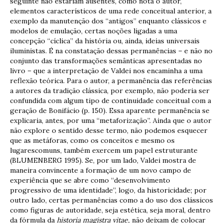
seguinte não estariam ausentes, como nota o autor,
elementos característicos de uma rede conceitual anterior, a
exemplo da manutenção dos “antigos” enquanto clássicos e
modelos de emulação, certas noções ligadas a uma
concepção “cíclica” da história ou, ainda, ideias universais
iluministas. É na constatação dessas permanências – e não no
conjunto das transformações semânticas apresentadas no
livro – que a interpretação de Valdei nos encaminha a uma
reflexão teórica. Para o autor, a permanência das referências
a autores da tradição clássica, por exemplo, não poderia ser
confundida com algum tipo de continuidade conceitual com a
geração de Bonifácio (p. 150). Essa aparente permanência se
explicaria, antes, por uma “metaforização”. Ainda que o autor
não explore o sentido desse termo, não podemos esquecer
que as metáforas, como os conceitos e mesmo os
lugarescomuns, também exercem um papel estruturante
(BLUMENBERG 1995). Se, por um lado, Valdei mostra de
maneira convincente a formação de um novo campo de
experiência que se abre como “desenvolvimento
progressivo de uma identidade”, logo, da historicidade; por
outro lado, certas permanências como a do uso dos clássicos
como figuras de autoridade, seja estética, seja moral, dentro
da fórmula da
historia magistra vitae,
não deixam de colocar