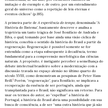
imitação e do exemplo e, de outro, por um entendimento
geral do universo como a repetição de leis eternas e
eventos cíclicos” (p.185).
A primeira parte de
A experiência do tempo
, denominada “A
História do Sistema”, basicamente descreve e analisa a
trajetória um tanto trágica de José Bonifácio de Andrada e
Silva, o qual, tomando por base ainda uma visão cíclica de
história, concebia o sentido da história do Brasil a partir da
regeneração. Regeneração é possível somente se for
entendida como a etapa subsequente à decadência, termo
fundamental para a compreensão morfológica das ciências
naturais. A propósito, é instigante perceber a semelhança do
debate intelectual brasileiro sobre a modernização com a
discussão travada no espaço alemão no último quarto do
século XVIII, como demonstram as pesquisas de Peter Hans
1
Reill.
Porém, “regeneração”, para Bonifácio, se implicava a
recuperação da essência de ser português, ainda que
transplantada para o Brasil, não significava um retorno. Para
usar os termos do autor, ao “espelhar” a história de
Portugal, a história do Brasil abria uma possibilidade em sua
busca de consciência, a de ser “uma outra história que já não