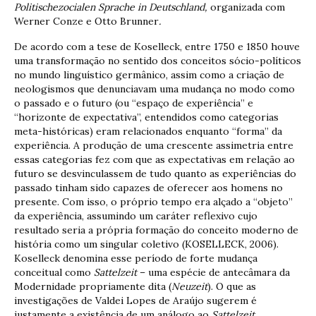
Politischezocialen Sprache in Deutschland,
organizada com
Werner Conze e Otto Brunner
.
De acordo com a tese de Koselleck, entre 1750 e 1850 houve
uma transformação no sentido dos conceitos sócio-políticos
no mundo linguístico germânico, assim como a criação de
neologismos que denunciavam uma mudança no modo como
o passado e o futuro (ou “espaço de experiência” e
“horizonte de expectativa”, entendidos como categorias
meta-históricas) eram relacionados enquanto “forma” da
experiência. A produção de uma crescente assimetria entre
essas categorias fez com que as expectativas em relação ao
futuro se desvinculassem de tudo quanto as experiências do
passado tinham sido capazes de oferecer aos homens no
presente. Com isso, o próprio tempo era alçado a “objeto”
da experiência, assumindo um caráter reflexivo cujo
resultado seria a própria formação do conceito moderno de
história como um singular coletivo (KOSELLECK, 2006).
Koselleck denomina esse período de forte mudança
conceitual como
Sattelzeit
– uma espécie de antecâmara da
Modernidade propriamente dita (
Neuzeit
). O que as
investigações de Valdei Lopes de Araújo sugerem é
justamente a existência de um análogo ao
Sattelzeit