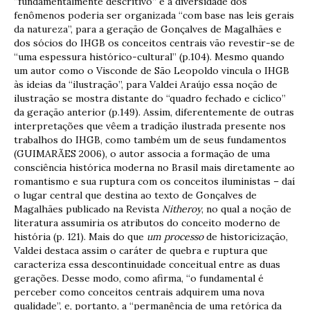
“fundamentalmente descritivo” e a diversidade dos
fenômenos poderia ser organizada “com base nas leis gerais
da natureza”, para a geração de Gonçalves de Magalhães e
dos sócios do IHGB os conceitos centrais vão revestir-se de
“uma espessura histórico-cultural” (p.104). Mesmo quando
um autor como o Visconde de São Leopoldo vincula o IHGB
às ideias da “ilustração”, para Valdei Araújo essa noção de
ilustração se mostra distante do “quadro fechado e cíclico”
da geração anterior (p.149). Assim, diferentemente de outras
interpretações que vêem a tradição ilustrada presente nos
trabalhos do IHGB, como também um de seus fundamentos
(GUIMARÃES 2006), o autor associa a formação de uma
consciência histórica moderna no Brasil mais diretamente ao
romantismo e sua ruptura com os conceitos iluministas – daí
o lugar central que destina ao texto de Gonçalves de
Magalhães publicado na Revista
Nitheroy
, no qual a noção de
literatura assumiria os atributos do conceito moderno de
história (p. 121). Mais do que
um processo
de historicização,
Valdei destaca assim o caráter de quebra e ruptura que
caracteriza essa descontinuidade conceitual entre as duas
gerações. Desse modo, como afirma, “o fundamental é
perceber como conceitos centrais adquirem uma nova
qualidade”, e, portanto, a “permanência de uma retórica da