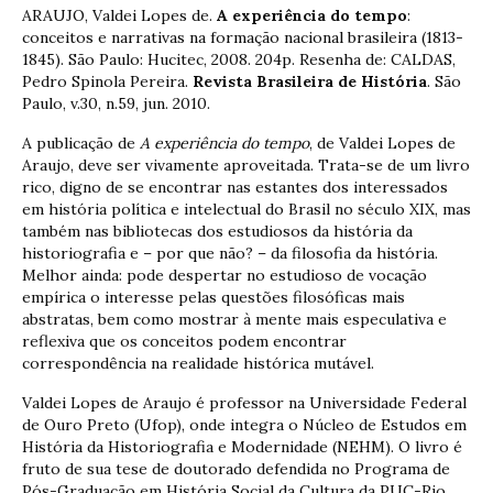
ARAUJO, Valdei Lopes de.
A experiência do tempo
:
conceitos e narrativas na formação nacional brasileira (1813-
1845). São Paulo: Hucitec, 2008. 204p. Resenha de: CALDAS,
Pedro Spinola Pereira.
Revista Brasileira de História
. São
Paulo, v.30, n.59, jun. 2010.
A publicação de
A experiência do tempo
, de Valdei Lopes de
Araujo, deve ser vivamente aproveitada. Trata-se de um livro
rico, digno de se encontrar nas estantes dos interessados
em história política e intelectual do Brasil no século XIX, mas
também nas bibliotecas dos estudiosos da história da
historiografia e – por que não? – da filosofia da história.
Melhor ainda: pode despertar no estudioso de vocação
empírica o interesse pelas questões filosóficas mais
abstratas, bem como mostrar à mente mais especulativa e
reflexiva que os conceitos podem encontrar
correspondência na realidade histórica mutável.
Valdei Lopes de Araujo é professor na Universidade Federal
de Ouro Preto (Ufop), onde integra o Núcleo de Estudos em
História da Historiografia e Modernidade (NEHM). O livro é
fruto de sua tese de doutorado defendida no Programa de
Pós-Graduação em História Social da Cultura da PUC-Rio,