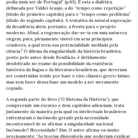
podia mais ser de Portugal” (p.63). É esta a dialética
delineada por Valdei Araujo, a do “tempo como repetição”
(título do primeiro capítulo) para o “tempo como problema”
(título do segundo capítulo). A tentativa da natural superação
da decadência abria, portanto, a fresta para o projeto
moderno. Afinal, a regeneração dar-se-ia em uma natureza
virgem, pura, plenamente visível em seus princípios
criadores, a qual teria sua potencialidade moldada pela
2
ciência.
O dilema da singularidade da história brasileira,
posto pelo autor desde Bonifácio, é detidamente
desdobrado no exame da possibilidade da existência
histórica da língua e da literatura brasileiras, que deveriam
ser construídas tendo por base o eixo clássico greco-latino,
mas sem fazer dessa base um modelo a ser meramente
copiado.
A segunda parte do livro (“O Sistema da História”), que
compreende um excurso e dois capítulos adicionais, trata
justamente da maneira pela qual os intelectuais brasileiros
enfrentaram o incômodo gerado pela necessidade
incontornável de se afirmar a singularidade nacional.
Incômodo? Necessidade? Sim. O autor afirma-os muito
precisamente: “As teorias disponíveis que poderiam explicar