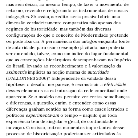
mas sem deixar, ao mesmo tempo, de fazer o movimento de
retorno, revendo e refigurando os instrumentos de nossas
indagações. Só assim, acredito, seria possível abrir uma
dimensão verdadeiramente comparativa não apenas dos
regimes de historicidade, mas também das diversas
configurações do que o conceito de Modernidade pretende
ou pode abarcar. A permanência dos antigos enquanto fonte
de autoridade, para usar o exemplo já citado, não poderia
ser entendido, talvez, como um índice do lugar fundamental
que as concepções hierárquicas desempenhavam no Império
do Brasil, levando ao reconhecimento e à valorização da
assimetria
implícita na noção mesma de
autoridade
(D’ALLONNES 2006)? Independente da validade dessa
hipótese, o desafio, me parece, é reconstruir a
efetividade
desses elementos na estruturação da rede conceitual onde
aparecem. Se o modelo nos permite ver certas semelhanças
e diferenças, a questão, enfim, é entender como essas
diferenças ganham sentido na forma como esses letrados e
políticos
experimentavam
o tempo – naquilo que toda
experiência tem de singular e geral, de continuidade e
inovação. Com isso, outros momentos importantes desse
processo de historicização poderiam ser articulados às