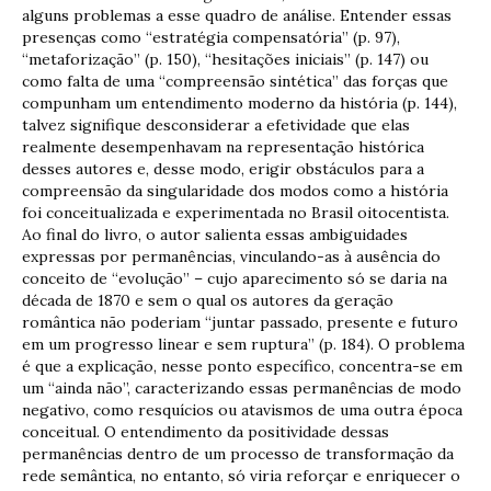
alguns problemas a esse quadro de análise. Entender essas
presenças como “estratégia compensatória” (p. 97),
“metaforização” (p. 150), “hesitações iniciais” (p. 147) ou
como falta de uma “compreensão sintética” das forças que
compunham um entendimento moderno da história (p. 144),
talvez signifique desconsiderar a efetividade que elas
realmente desempenhavam na representação histórica
desses autores e, desse modo, erigir obstáculos para a
compreensão da singularidade dos modos como a história
foi conceitualizada e experimentada no Brasil oitocentista.
Ao final do livro, o autor salienta essas ambiguidades
expressas por permanências, vinculando-as à ausência do
conceito de “evolução” – cujo aparecimento só se daria na
década de 1870 e sem o qual os autores da geração
romântica não poderiam “juntar passado, presente e futuro
em um progresso linear e sem ruptura” (p. 184). O problema
é que a explicação, nesse ponto específico, concentra-se em
um “ainda não”, caracterizando essas permanências de modo
negativo, como resquícios ou atavismos de uma outra época
conceitual. O entendimento da positividade dessas
permanências dentro de um processo de transformação da
rede semântica, no entanto, só viria reforçar e enriquecer o