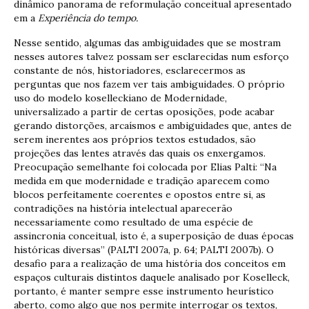
dinâmico panorama de reformulação conceitual apresentado
em a
Experiência do tempo.
Nesse sentido, algumas das ambiguidades que se mostram
nesses autores talvez possam ser esclarecidas num esforço
constante de nós, historiadores, esclarecermos as
perguntas que nos fazem ver tais ambiguidades. O próprio
uso do modelo koselleckiano de Modernidade,
universalizado a partir de certas oposições, pode acabar
gerando distorções, arcaísmos e ambiguidades que, antes de
serem inerentes aos próprios textos estudados, são
projeções das lentes através das quais os enxergamos.
Preocupação semelhante foi colocada por Elias Palti: “Na
medida em que modernidade e tradição aparecem como
blocos perfeitamente coerentes e opostos entre si, as
contradições na história intelectual aparecerão
necessariamente como resultado de uma espécie de
assincronia conceitual, isto é, a superposição de duas épocas
históricas diversas” (PALTI 2007a, p. 64; PALTI 2007b). O
desafio para a realização de uma história dos conceitos em
espaços culturais distintos daquele analisado por Koselleck,
portanto, é manter sempre esse instrumento heurístico
aberto, como algo que nos permite interrogar os textos,