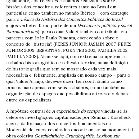
igualmente, aos recentes trabalhos realizados sobre a
história dos conceitos, referentes tanto ao Brasil em
particular, como também ao mundo Ibérico – com destaque
para o
Léxico da História dos Conceitos Políticos do Brasil
(cujos verbetes farão parte de um
Diccionario político y social
iberoamericano
), para o qual Valdei também contribuiu, em
parceria com João Paulo Pimenta, escrevendo sobre o
conceito de “história”. (FERES JÚNIOR; JASMIN 2007; FERES
JÚNIOR 2009; SEBASTIÁN; FUENTES 2002; PADILLA 2002;
PADILLA 2008). Aliam-se aqui, com extrema competência,
trabalho historiográfico e reflexão teórica, numa definição
de historiografia que tem se mostrado cada vez mais
necessária e, felizmente, ampliada em nosso campo – para o
qual Valdei Araújo, deve-se dizer, tem contribuído como
poucos, não apenas com seus trabalhos, como também na
organização de espaços que possibilitam a troca e o debate
entre os especialistas.
A hipótese central de
A experiência do tempo
vincula-se às
célebres investigações capitaneadas por Reinhart Koselleck
acerca da formação dos conceitos fundamentais da
Modernidade, cujos resultados encontram-se na monumental
obra coletiva
Geschichtliche Grundbegriffe
.
Lexikon zur