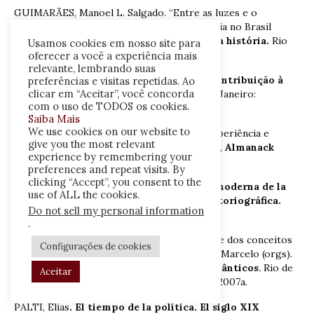
GUIMARÃES, Manoel L. Salgado. “Entre as luzes e o
romantismo: as tensões da escrita da história no Brasil
oitocentista”, in:
Estudos sobre a escrita da história.
Rio
Usamos cookies em nosso site para
de Janeiro: 7 Letras, 2005.
oferecer a você a experiência mais
relevante, lembrando suas
KOSELLECK, Reinhart.
Futuro Passado. Contribuição à
preferências e visitas repetidas. Ao
clicar em “Aceitar”, você concorda
semântica dos tempos históricos.
Rio de Janeiro:
com o uso de TODOS os cookies.
Contraponto/Editora PUC-Rio, 2006a.
Saiba Mais
We use cookies on our website to
PADILLA, Guillermo Zermeño. “História, experiência e
give you the most relevant
Modernidade na América Ibérica, 1750-1850”,
Almanack
experience by remembering your
Braziliense,
n. 7, maio de 2008.
preferences and repeat visits. By
clicking “Accept”, you consent to the
PADILLA, Guillermo Zermeño.
La cultura moderna de la
use of ALL the cookies.
historia. Una aproximación teórica e historiográfica.
Do not sell my personal information
México: El Colegio del México, 2002.
.
PALTI, Elias. “Temporalidade e refutabilidade dos conceitos
Configurações de cookies
políticos”, in: FERES JÚNIOR, João; JASMIN, Marcelo (orgs).
História dos conceitos. Diálogos transatlânticos
.
Rio de
Aceitar
Janeiro: Editora PUC-Rio/Loyola/IUPERJ, 2007a.
PALTI, Elias
. El tiempo de la política. El siglo XIX