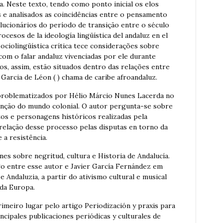
 Neste texto, tendo como ponto inicial os elos
s e analisados as coincidências entre o pensamento
olucionários do período de transição entre o século
cesos de la ideología lingüística del andaluz en el
sociolingüística crítica tece considerações sobre
com o falar andaluz vivenciadas por ele durante
os, assim, estão situados dentro das relações entre
Garcia de Léon ( ) chama de caribe afroandaluz.
o problematizados por Hélio Márcio Nunes Lacerda no
nvenção do mundo colonial. O autor pergunta-se sobre
ntos e personagens históricos realizadas pela
relação desse processo pelas disputas en torno da
a resistência.
nes sobre negritud, cultura e Historia de Andalucía.
go entre esse autor e Javier García Fernández em
e Andaluzia, a partir do ativismo cultural e musical
 da Europa.
imeiro lugar pelo artigo Periodización y praxis para
principales publicaciones periódicas y culturales de