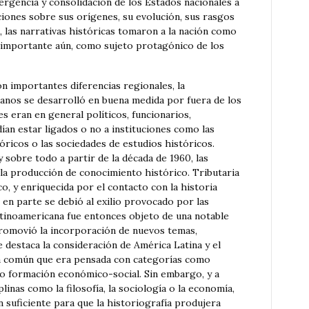
ergencia y consolidación de los Estados nacionales a
ciones sobre sus orígenes, su evolución, sus rasgos
, las narrativas históricas tomaron a la nación como
s importante aún, como sujeto protagónico de los
n importantes diferencias regionales, la
canos se desarrolló en buena medida por fuera de los
s eran en general políticos, funcionarios,
an estar ligados o no a instituciones como las
tóricos o las sociedades de estudios históricos.
sobre todo a partir de la década de 1960, las
a producción de conocimiento histórico. Tributaria
co, y enriquecida por el contacto con la historia
 en parte se debió al exilio provocado por las
 latinoamericana fue entonces objeto de una notable
romovió la incorporación de nuevos temas,
 destaca la consideración de América Latina y el
a común que era pensada con categorías como
o formación económico-social. Sin embargo, y a
linas como la filosofía, la sociología o la economía,
n suficiente para que la historiografía produjera