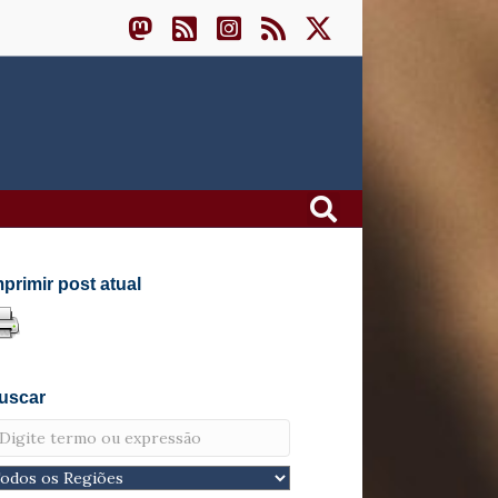
mprimir post atual
uscar