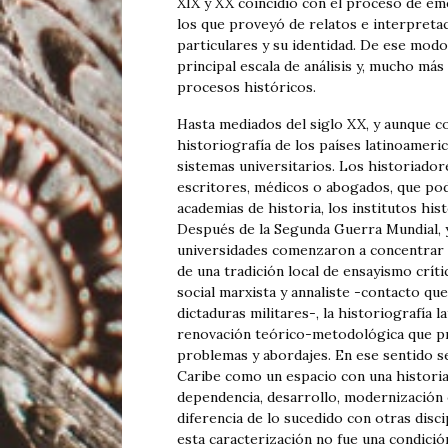
XIX y XX coincidió con el proceso de em
los que proveyó de relatos e interpreta
particulares y su identidad. De ese modo
principal escala de análisis y, mucho má
procesos históricos.
Hasta mediados del siglo XX, y aunque co
historiografía de los países latinoameri
sistemas universitarios. Los historiadore
escritores, médicos o abogados, que podí
academias de historia, los institutos his
Después de la Segunda Guerra Mundial, y 
universidades comenzaron a concentrar l
de una tradición local de ensayismo críti
social marxista y annaliste -contacto que
dictaduras militares-, la historiografía
renovación teórico-metodológica que p
problemas y abordajes. En ese sentido se
Caribe como un espacio con una histori
dependencia, desarrollo, modernización 
diferencia de lo sucedido con otras discip
esta caracterización no fue una condició