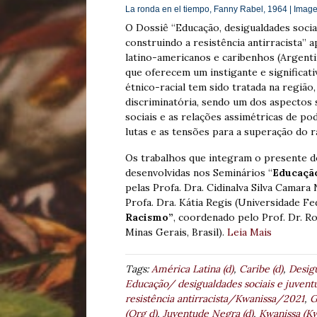
La ronda en el tiempo, Fanny Rabel, 1964 | Imag
O Dossiê “Educação, desigualdades socia
construindo a resistência antirracista” 
latino-americanos e caribenhos (Argentin
que oferecem um instigante e significa
étnico-racial tem sido tratada na regi
discriminatória, sendo um dos aspectos 
sociais e as relações assimétricas de p
lutas e as tensões para a superação do r
Os trabalhos que integram o presente d
desenvolvidas nos Seminários “
Educação
pelas Profa. Dra. Cidinalva Silva Camara
Profa. Dra. Kátia Regis (Universidade Fe
Racismo”
, coordenado pelo Prof. Dr. R
Minas Gerais, Brasil).
Leia Mais
Tags:
América Latina (d)
,
Caribe (d)
,
Desigu
Educação/ desigualdades sociais e juvent
resistência antirracista/Kwanissa/2021
,
G
(Org d)
,
Juventude Negra (d)
,
Kwanissa (K