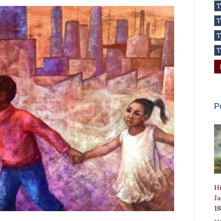
P
Hi
Ja
1