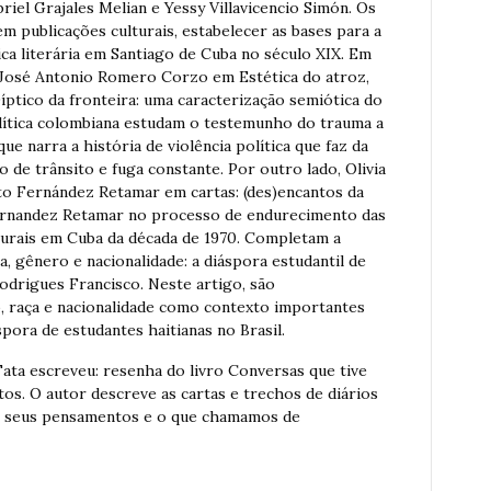
riel Grajales Melian e Yessy Villavicencio Simón. Os
m publicações culturais, estabelecer as bases para a
ica literária em Santiago de Cuba no século XIX. Em
 e José Antonio Romero Corzo em Estética do atroz,
tico da fronteira: uma caracterização semiótica do
olítica colombiana estudam o testemunho do trauma a
ue narra a história de violência política que faz da
de trânsito e fuga constante. Por outro lado, Olivia
 Fernández Retamar em cartas: (des)encantos da
Fernandez Retamar no processo de endurecimento das
turais em Cuba da década de 1970. Completam a
, gênero e nacionalidade: a diáspora estudantil de
Rodrigues Francisco. Neste artigo, são
, raça e nacionalidade como contexto importantes
pora de estudantes haitianas no Brasil.
Tata escreveu: resenha do livro Conversas que tive
os. O autor descreve as cartas e trechos de diários
re seus pensamentos e o que chamamos de