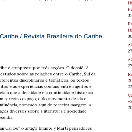
Hi
Fu
31
Fr
Hi
aribe / Revista Brasileira do Caribe
3
Al
27
Al
27
ribe é composto por três seções. O dossiê “A
studos sobre as relações entre o Caribe, Sul da
Re
eferentes disciplinares e temáticos, os textos
20
itos e as experiências comuns entre sujeitos e
22
elam que a densidade e a continuidade histórica
Ca
 um terceiro espaço, o do movimento de ida e
v.
nfluência, nomeado aqui de terceira margem. A
2
tigos diversos sobre a literatura e sociedade
esenha.
n Caribe” o artigo Infante y Martí pensadores