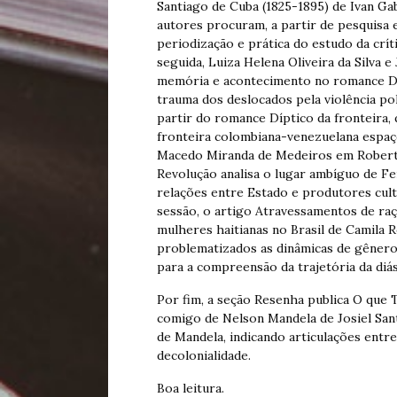
Santiago de Cuba (1825-1895) de Ivan Gab
autores procuram, a partir de pesquisa e
periodização e prática do estudo da crít
seguida, Luiza Helena Oliveira da Silva
memória e acontecimento no romance Díp
trauma dos deslocados pela violência p
partir do romance Díptico da fronteira, q
fronteira colombiana-venezuelana espaço 
Macedo Miranda de Medeiros em Roberto
Revolução analisa o lugar ambíguo de 
relações entre Estado e produtores cul
sessão, o artigo Atravessamentos de raça
mulheres haitianas no Brasil de Camila 
problematizados as dinâmicas de gênero
para a compreensão da trajetória da diás
Por fim, a seção Resenha publica O que 
comigo de Nelson Mandela de Josiel Sant
de Mandela, indicando articulações ent
decolonialidade.
Boa leitura.