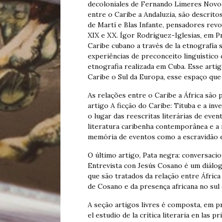
decoloniales de Fernando Limeres Novoa.
entre o Caribe a Andaluzia, são descrito
de Martí e Blas Infante, pensadores rev
XIX e XX. Ígor Rodríguez-Iglesias, em Pro
Caribe cubano a través de la etnografía 
experiências de preconceito linguístico 
etnografia realizada em Cuba. Esse artig
Caribe o Sul da Europa, esse espaço que 
As relações entre o Caribe a África sã
artigo A ficção do Caribe: Tituba e a i
o lugar das reescritas literárias de eve
literatura caribenha contemporânea e a 
memória de eventos como a escravidão e 
O último artigo, Pata negra: conversacio
Entrevista con Jesús Cosano é um diálo
que são tratados da relação entre África 
de Cosano e da presença africana no sul
A seção artigos livres é composta, em pr
el estudio de la crítica literaria en las 