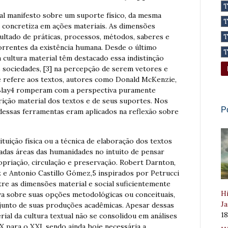
ual manifesto sobre um suporte físico, da mesma
 concretiza em ações materiais. As dimensões
sultado de práticas, processos, métodos, saberes e
correntes da existência humana. Desde o último
 cultura material têm destacado essa indistinção
s sociedades, [3] na percepção de serem vetores e
e refere aos textos, autores como Donald McKenzie,
Blay4 romperam com a perspectiva puramente
rição material dos textos e de seus suportes. Nos
P
 dessas ferramentas eram aplicados na reflexão sobre
ituição física ou a técnica de elaboração dos textos
adas áreas das humanidades no intuito de pensar
opriação, circulação e preservação. Robert Darnton,
 e Antonio Castillo Gómez,5 inspirados por Petrucci
re as dimensões material e social suficientemente
Hi
tiva sobre suas opções metodológicas ou conceituais,
Ja
junto de suas produções acadêmicas. Apesar dessas
1
rial da cultura textual não se consolidou em análises
X para o XXI, sendo ainda hoje necessária a