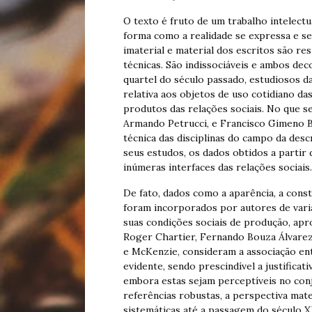
O texto é fruto de um trabalho intelect
forma como a realidade se expressa e se
imaterial e material dos escritos são re
técnicas. São indissociáveis e ambos de
quartel do século passado, estudiosos da
relativa aos objetos de uso cotidiano da
produtos das relações sociais. No que s
Armando Petrucci, e Francisco Gimeno 
técnica das disciplinas do campo da desc
seus estudos, os dados obtidos a partir
inúmeras interfaces das relações sociais.
De fato, dados como a aparência, a const
foram incorporados por autores de vari
suas condições sociais de produção, apr
Roger Chartier, Fernando Bouza Álvarez
e McKenzie, consideram a associação ent
evidente, sendo prescindível a justifica
embora estas sejam perceptíveis no con
referências robustas, a perspectiva mate
sistemáticas até a passagem do século X