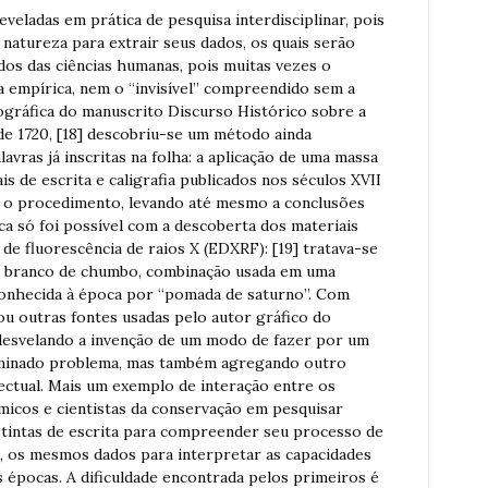
veladas em prática de pesquisa interdisciplinar, pois
 natureza para extrair seus dados, os quais serão
s das ciências humanas, pois muitas vezes o
cia empírica, nem o “invisível” compreendido sem a
eográfica do manuscrito Discurso Histórico sobre a
de 1720, [18] descobriu-se um método ainda
avras já inscritas na folha: a aplicação de uma massa
s de escrita e caligrafia publicados nos séculos XVII
car o procedimento, levando até mesmo a conclusões
ica só foi possível com a descoberta dos materiais
de fluorescência de raios X (EDXRF): [19] tratava-se
o branco de chumbo, combinação usada em uma
conhecida à época por “pomada de saturno”. Com
zou outras fontes usadas pelo autor gráfico do
desvelando a invenção de um modo de fazer por um
erminado problema, mas também agregando outro
lectual. Mais um exemplo de interação entre os
micos e cientistas da conservação em pesquisar
s tintas de escrita para compreender seu processo de
z, os mesmos dados para interpretar as capacidades
 épocas. A dificuldade encontrada pelos primeiros é