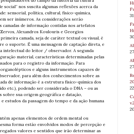
 pesquisadores do campo da história da cultura
Hi
de social” nos suscita algumas reflexões acerca da
Fu
e: sensorial, política, cultural, físico-química,
31
podem ser inúmeros. As considerações serão
Fr
as camadas de informação contidas nos artefatos
Hi
 Zervos, Alexandros Koulouris e Georgios
3
primeira camada, seja de caráter textual ou visual, é
bre o suporte. É uma mensagem de captação direta, e
Al
 intelectual do leitor / observador. A segunda
27
iguração material, características determinadas pelas
Al
usados para o registro da informação. Para
27
organolépticos e alguns instrumentos capazes de
Re
bservador, para além dos conhecimentos sobre as
20
amada de informação é a estrutura físico-química dos
22
ecido etc.), podendo ser considerada o DNA – ou as
os sobre sua origem geográfica e datação,
Ca
ões e estudos da passagem do tempo e da ação humana
v.
2
ontém apenas elementos de ordem mental ou
 mesma forma estão envolvidos modos de percepção e
regados valores e sentidos que irão determinar as