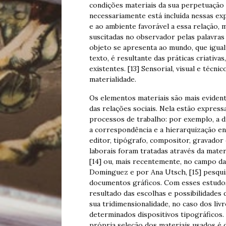
condições materiais da sua perpetuação 
necessariamente está incluída nessas ex
e ao ambiente favorável a essa relação,
suscitadas no observador pelas palavras 
objeto se apresenta ao mundo, que igu
texto, é resultante das práticas criativa
existentes. [13] Sensorial, visual e técn
materialidade.
Os elementos materiais são mais eviden
das relações sociais. Nela estão expressa
processos de trabalho: por exemplo, a di
a correspondência e a hierarquização en
editor, tipógrafo, compositor, gravador 
laborais foram tratadas através da mater
[14] ou, mais recentemente, no campo da
Dominguez e por Ana Utsch, [15] pesquis
documentos gráficos. Com esses estudo
resultado das escolhas e possibilidades 
sua tridimensionalidade, no caso dos liv
determinados dispositivos tipográficos.
própria seleção dos materiais usados é d