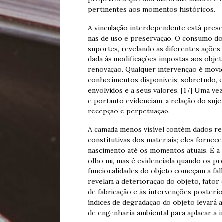
pertinentes aos momentos históricos.
A vinculação interdependente está pres
nas de uso e preservação. O consumo do
suportes, revelando as diferentes ações
dada às modificações impostas aos objet
renovação. Qualquer intervenção é movid
conhecimentos disponíveis; sobretudo, e
envolvidos e a seus valores. [17] Uma ve
e portanto evidenciam, a relação do suje
recepção e perpetuação.
A camada menos visível contém dados reg
constitutivas dos materiais; eles fornec
nascimento até os momentos atuais. É a ma
olho nu, mas é evidenciada quando os p
funcionalidades do objeto começam a fal
revelam a deterioração do objeto, fator
de fabricação e às intervenções posterio
índices de degradação do objeto levará
de engenharia ambiental para aplacar a 