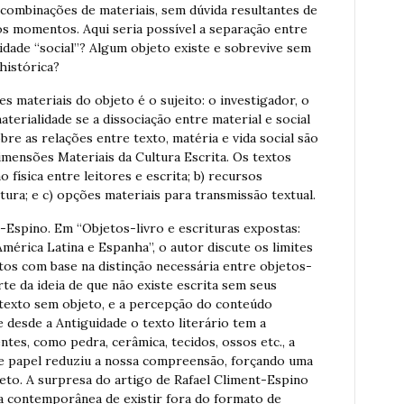
 combinações de materiais, sem dúvida resultantes de
s momentos. Aqui seria possível a separação entre
lidade “social”? Algum objeto existe e sobrevive sem
histórica?
 materiais do objeto é o sujeito: o investigador, o
materialidade se a dissociação entre material e social
re as relações entre texto, matéria e vida social são
imensões Materiais da Cultura Escrita. Os textos
 física entre leitores e escrita; b) recursos
ura; e c) opções materiais para transmissão textual.
t-Espino. Em “Objetos-livro e escrituras expostas:
América Latina e Espanha”, o autor discute os limites
xtos com base na distinção necessária entre objetos-
rte da ideia de que não existe escrita sem seus
 texto sem objeto, e a percepção do conteúdo
 desde a Antiguidade o texto literário tem a
ntes, como pedra, cerâmica, tecidos, ossos etc., a
e papel reduziu a nossa compreensão, forçando uma
jeto. A surpresa do artigo de Rafael Climent-Espino
ia contemporânea de existir fora do formato de