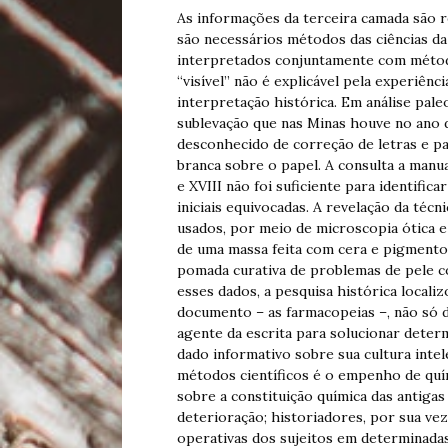
As informações da terceira camada são re
são necessários métodos das ciências da
interpretados conjuntamente com método
“visível” não é explicável pela experiên
interpretação histórica. Em análise pal
sublevação que nas Minas houve no ano 
desconhecido de correção de letras e pal
branca sobre o papel. A consulta a manuai
e XVIII não foi suficiente para identifi
iniciais equivocadas. A revelação da técn
usados, por meio de microscopia ótica e 
de uma massa feita com cera e pigment
pomada curativa de problemas de pele 
esses dados, a pesquisa histórica locali
documento – as farmacopeias –, não só 
agente da escrita para solucionar det
dado informativo sobre sua cultura inte
métodos científicos é o empenho de quí
sobre a constituição química das antiga
deterioração; historiadores, por sua ve
operativas dos sujeitos em determinadas