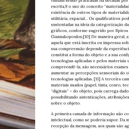
vinham sendo praticadas há décadas por
escrita,9 o uso do conceito “materialida
existência de outros tipos de materialidad
utilitária, espacial… Os qualificativos 
sustentadas na ideia da categorização d
gráficos, conforme sugerido por Spiros
Giannakopoulos.[10] De maneira geral, a 
aquela que está inscrita ou impressa so
sua compreensão depende da experiência
constitui a forma do objeto e a sua conf
tecnologias aplicadas e pelos materiais 
compreendê-la, são necessários exames 
aumentar as percepções sensoriais do o
tecnologias aplicadas. [11] A terceira c
materiais usados (papel, tinta, couro, t
“digitais” – do objeto, pois carrega dad
possibilitando autenticações, atribuiç
sobre o objeto.
A primeira camada de informação não c
intelectual, como se poderia supor. Da
recepção da mensagem, aos quais são ag