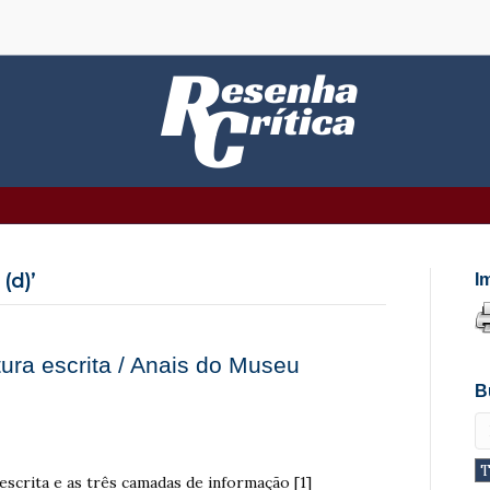
(d)’
I
ura escrita / Anais do Museu
B
escrita e as três camadas de informação [1]