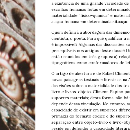
a existência de uma grande variedade de
escolhas humanas feitas em determinado
materialidade “físico-química” e materia
a ação humana em determinada situação 
Quem definirá a abordagem das dimensões
cientista, o poeta. Para quê qualificar a 
é impossível? Algumas das discussões sob
perceptíveis nos artigos deste dossiê D
estão reunidos em três grupos: a) relação
tipográficos como conformadores de leit
O artigo de abertura é de Rafael Climen
novas paisagens textuais e literárias na 
das visões sobre a materialidade dos te
livro e livros-objeto. Climent-Espino pa
suportes materiais; desta forma, não há
depende dessa vinculação. No entanto, se
capacidade de existir em suportes difere
primazia do formato códice e do suport
separação entre objeto-livro e livro-ob
reside em defender a capacidade literár