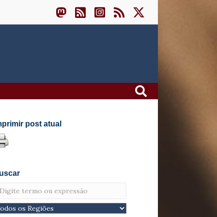
mprimir post atual
uscar