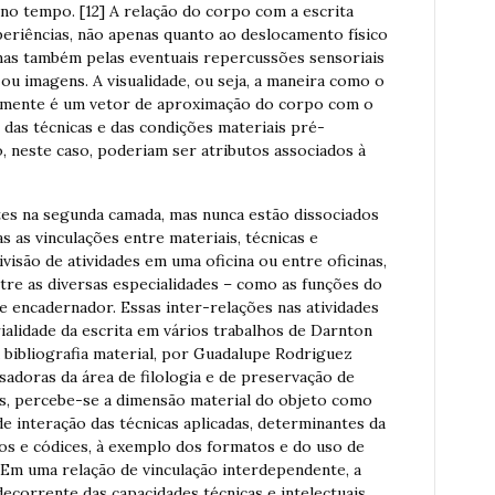
no tempo. [12] A relação do corpo com a escrita
periências, não apenas quanto ao deslocamento físico
 mas também pelas eventuais repercussões sensoriais
ou imagens. A visualidade, ou seja, a maneira como o
almente é um vetor de aproximação do corpo com o
s, das técnicas e das condições materiais pré-
ico, neste caso, poderiam ser atributos associados à
tes na segunda camada, mas nunca estão dissociados
s as vinculações entre materiais, técnicas e
visão de atividades em uma oficina ou entre oficinas,
tre as diversas especialidades – como as funções do
e encadernador. Essas inter-relações nas atividades
ialidade da escrita em vários trabalhos de Darnton
 bibliografia material, por Guadalupe Rodriguez
adoras da área de filologia e de preservação de
s, percebe-se a dimensão material do objeto como
de interação das técnicas aplicadas, determinantes da
ros e códices, à exemplo dos formatos e do uso de
 Em uma relação de vinculação interdependente, a
ecorrente das capacidades técnicas e intelectuais