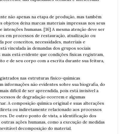
ente não apenas na etapa de produção, mas também
s objetos deixa marcas materiais impressas nos seus
 e intenções humanas. [16] A mesma atenção deve ser
os em processos de restauração, atualização ou
a por conceitos, necessidades, materiais e
stá vinculada às demandas dos grupos sociais
z mais está evidente que condições físicas registram,
ito e de seu corpo com a escrita durante sua feitura,
istrados nas estruturas físico-químicas
em informações não evidentes sobre sua biografia, do
is difícil de ser apreendida, pois está invisível a
rocessos de degradação ocorrem e algumas
har. A composição química original e suas alterações
 direta ou indiretamente relacionado aos processos
res. De outro ponto de vista, a identificação dos
 a outras ações humanas, como a execução de medidas
inevitável decomposição do material.