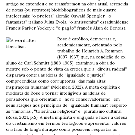
artigo se estendeu e se transformou na obra atual, acrescida
de notas (ou retratos) biobibliográficos de mais quatro
intelectuais: “o profeta” alemão Oswald Spengler, “o
fantasista” italiano Julus Evola, “o antissemita” estadunidense
Francis Parker Yockey e “o pagão” francês Alain de Benoist.
Rose é católico, democrata e,
academicamente, orientado pelo
trabalho de Heinrich A. Rommen
(1897-1967) que, na condição de ex-
aluno de Carl Schmitt (1888-1985), examinou a obra do
mestre sob o ponto de vista da crítica que a “direita radical”
disparava contra as ideias de “igualdade e justiça”,
compreendidas como corruptoras “das mais altas
inspirações humanas” (Mclemee, 2022). A meta explícita e
modesta de Rose é tornar inteligíveis as ideias de
pensadores que orientam o “novo conservadorismo” em
seus ataques aos princípios de “igualdade humana”, respeito
às “minorias”, “tolerância religiosa” e “pluralismo cultural”
(Rose, 2021, p.5). A meta implícita e engajada é fazer a defesa
do cristianismo em termos teológicos e apresentar valores
cristãos de longa duração como possíveis respostas ao