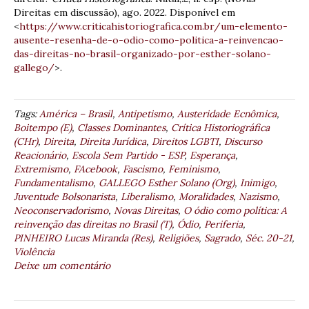
Direitas em discussão), ago. 2022. Disponível em
<
https://www.criticahistoriografica.com.br/um-elemento-
ausente-resenha-de-o-odio-como-politica-a-reinvencao-
das-direitas-no-brasil-organizado-por-esther-solano-
gallego/
>.
Tags:
América – Brasil
,
Antipetismo
,
Austeridade Ecnômica
,
Boitempo (E)
,
Classes Dominantes
,
Crítica Historiográfica
(CHr)
,
Direita
,
Direita Jurídica
,
Direitos LGBTI
,
Discurso
Reacionário
,
Escola Sem Partido - ESP
,
Esperança
,
Extremismo
,
FAcebook
,
Fascismo
,
Feminismo
,
Fundamentalismo
,
GALLEGO Esther Solano (Org)
,
Inimigo
,
Juventude Bolsonarista
,
Liberalismo
,
Moralidades
,
Nazismo
,
Neoconservadorismo
,
Novas Direitas
,
O ódio como política: A
reinvenção das direitas no Brasil (T)
,
Ódio
,
Periferia
,
PINHEIRO Lucas Miranda (Res)
,
Religiões
,
Sagrado
,
Séc. 20-21
,
Violência
Deixe um comentário