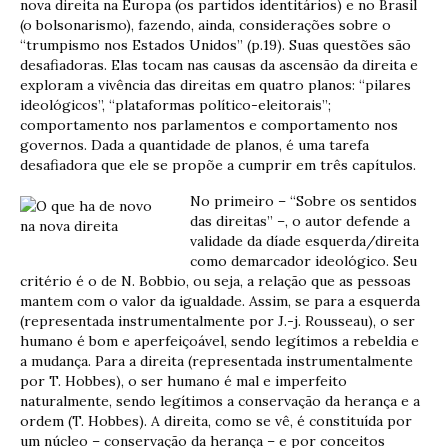
nova direita na Europa (os partidos identitários) e no Brasil
(o bolsonarismo), fazendo, ainda, considerações sobre o
“trumpismo nos Estados Unidos” (p.19). Suas questões são
desafiadoras. Elas tocam nas causas da ascensão da direita e
exploram a vivência das direitas em quatro planos: “pilares
ideológicos”, “plataformas político-eleitorais”;
comportamento nos parlamentos e comportamento nos
governos. Dada a quantidade de planos, é uma tarefa
desafiadora que ele se propõe a cumprir em três capítulos.
No primeiro – “Sobre os sentidos
das direitas” –, o autor defende a
validade da díade esquerda/direita
como demarcador ideológico. Seu
critério é o de N. Bobbio, ou seja, a relação que as pessoas
mantem com o valor da igualdade. Assim, se para a esquerda
(representada instrumentalmente por J.-j. Rousseau), o ser
humano é bom e aperfeiçoável, sendo legítimos a rebeldia e
a mudança. Para a direita (representada instrumentalmente
por T. Hobbes), o ser humano é mal e imperfeito
naturalmente, sendo legítimos a conservação da herança e a
ordem (T. Hobbes). A direita, como se vê, é constituída por
um núcleo – conservação da herança – e por conceitos