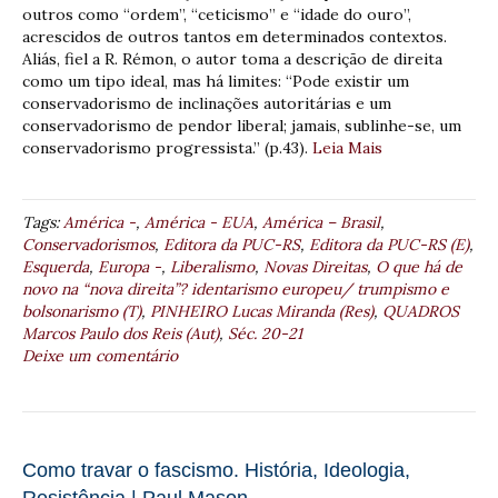
outros como “ordem”, “ceticismo” e “idade do ouro”,
acrescidos de outros tantos em determinados contextos.
Aliás, fiel a R. Rémon, o autor toma a descrição de direita
como um tipo ideal, mas há limites: “Pode existir um
conservadorismo de inclinações autoritárias e um
conservadorismo de pendor liberal; jamais, sublinhe-se, um
conservadorismo progressista.” (p.43).
Leia Mais
Tags:
América -
,
América - EUA
,
América – Brasil
,
Conservadorismos
,
Editora da PUC-RS
,
Editora da PUC-RS (E)
,
Esquerda
,
Europa -
,
Liberalismo
,
Novas Direitas
,
O que há de
novo na “nova direita”? identarismo europeu/ trumpismo e
bolsonarismo (T)
,
PINHEIRO Lucas Miranda (Res)
,
QUADROS
Marcos Paulo dos Reis (Aut)
,
Séc. 20-21
Deixe um comentário
Como travar o fascismo. História, Ideologia,
Resistência | Paul Mason