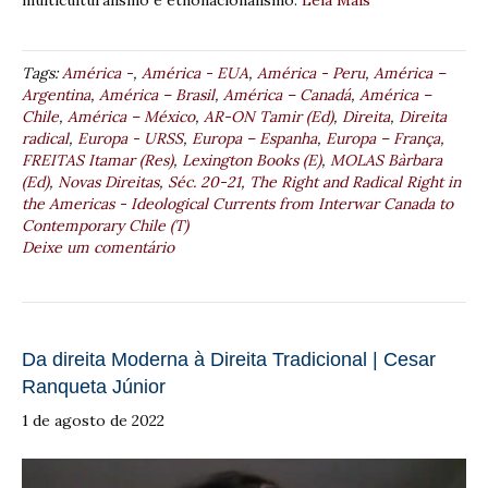
multiculturalismo e etnonacionalismo.
Leia Mais
Tags:
América -
,
América - EUA
,
América - Peru
,
América –
Argentina
,
América – Brasil
,
América – Canadá
,
América –
Chile
,
América – México
,
AR-ON Tamir (Ed)
,
Direita
,
Direita
radical
,
Europa - URSS
,
Europa – Espanha
,
Europa – França
,
FREITAS Itamar (Res)
,
Lexington Books (E)
,
MOLAS Bàrbara
(Ed)
,
Novas Direitas
,
Séc. 20-21
,
The Right and Radical Right in
the Americas - Ideological Currents from Interwar Canada to
Contemporary Chile (T)
Deixe um comentário
Da direita Moderna à Direita Tradicional | Cesar
Ranqueta Júnior
1 de agosto de 2022