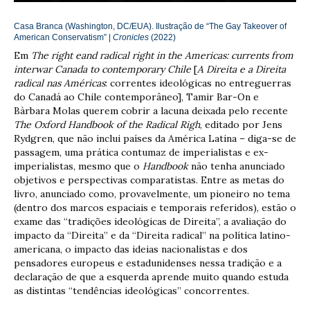
Casa Branca (Washington, DC/EUA). Ilustração de “The Gay Takeover of
American Conservatism” |
Cronicles
(2022)
Em
The right eand radical right in the Americas: currents from
interwar Canada to contemporary Chile
[
A Direita e a Direita
radical nas Américas
: correntes ideológicas no entreguerras
do Canadá ao Chile contemporâneo], Tamir Bar-On e
Bàrbara Molas querem cobrir a lacuna deixada pelo recente
The Oxford Handbook of the Radical Righ
, editado por Jens
Rydgren, que não inclui países da América Latina – diga-se de
passagem, uma prática contumaz de imperialistas e ex-
imperialistas, mesmo que o
Handbook
não tenha anunciado
objetivos e perspectivas comparatistas. Entre as metas do
livro, anunciado como, provavelmente, um pioneiro no tema
(dentro dos marcos espaciais e temporais referidos), estão o
exame das “tradições ideológicas de Direita”, a avaliação do
impacto da “Direita” e da “Direita radical” na política latino-
americana, o impacto das ideias nacionalistas e dos
pensadores europeus e estadunidenses nessa tradição e a
declaração de que a esquerda aprende muito quando estuda
as distintas “tendências ideológicas” concorrentes.