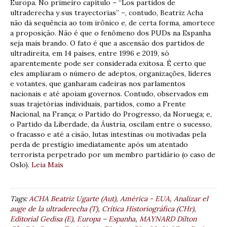
Europa. No primeiro capítulo – “Los partidos de
ultraderecha y sus trayectorias” –, contudo, Beatriz Acha
não dá sequência ao tom irônico e, de certa forma, amortece
a proposição. Não é que o fenômeno dos PUDs na Espanha
seja mais brando. O fato é que a ascensão dos partidos de
ultradireita, em 14 países, entre 1996 e 2019, só
aparentemente pode ser considerada exitosa. É certo que
eles ampliaram o número de adeptos, organizações, líderes
e votantes, que ganharam cadeiras nos parlamentos
nacionais e até apoiam governos. Contudo, observados em
suas trajetórias individuais, partidos, como a Frente
Nacional, na França; o Partido do Progresso, da Noruega; e,
o Partido da Liberdade, da Áustria, oscilam entre o sucesso,
o fracasso e até a cisão, lutas intestinas ou motivadas pela
perda de prestígio imediatamente após um atentado
terrorista perpetrado por um membro partidário (o caso de
Oslo).
Leia Mais
Tags:
ACHA Beatriz Ugarte (Aut)
,
América - EUA
,
Analizar el
auge de la ultraderecha (T)
,
Crítica Historiográfica (CHr)
,
Editorial Gedisa (E)
,
Europa – Espanha
,
MAYNARD Dilton