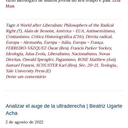
vazio ideológico de muitos jovens do seu tempo e país.
Leia
Mais
Tags:
A World after Liberalism: Philosophers of the Radical
Right (T)
,
Alain de Benoist
,
América - EUA
,
Antissemitismo
,
Cristianismo
,
Crítica Historiográfica (CHr)
,
Direita radical
,
Europa - Alemanha
,
Europa - Itália
,
Europa – França
,
FERREIRO-VÁZQUEZ Óscar (Res)
,
Francis Parker Yockey
,
Ideologia
,
Julus Evola
,
Liberalismo
,
Nacionalismo
,
Novas
Direitas
,
Oswald Spengler
,
Paganismo
,
ROSE Matthew (Aut)
,
Samuel Francis
,
SCHUSTER Karl (Res)
,
Séc. 20-21
,
Teologia.
,
Yale University Press (E)
Deixe um comentário
Analizar el auge de la ultraderecha | Beatriz Ugarte
Acha
2 de agosto de 2022