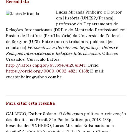
Resenhista
Lucas Miranda Pinheiro é Doutor
em História (UNESP/Franca),
professor do Departamento de
Relações Internacionais (DRI) e do Mestrado Profissional em
Ensino de História (ProfHistória) da Universidade Federal
de Sergipe (UFS). Entre outros trabalhos, publicou (em
coautoria)
Perspectivas e Debates em Segurança, Defesa e
Relações Internacionais
e
Relações Internacionais
: Olhares
Cruzados. Currículo Lattes:
http://lattes.cnpq.br/6576943412041943
; Orcid:
https://orcid.org/0000-0002-4821-0168
; E-mail:
cucapinheiro@yahoo.com.br.
Para citar esta resenha
GALLEGO, Esther Solano.
O ódio como
política: A reinvenção
das direitas no Brasil. São Paulo: Boitempo, 2018. 133p.
Resenha de: PINHEIRO, Lucas Miranda. Bolsonarismo à
direita?
Crítica Historiográfica
. Natal,.2, n. esp. (Novas