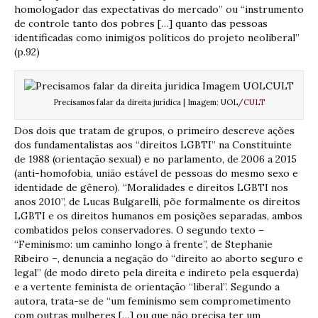
homologador das expectativas do mercado” ou “instrumento
de controle tanto dos pobres […] quanto das pessoas
identificadas como inimigos políticos do projeto neoliberal”
(p.92)
Precisamos falar da direita jurídica | Imagem: UOL/
CULT
Dos dois que tratam de grupos, o primeiro descreve ações
dos fundamentalistas aos “direitos LGBTI” na Constituinte
de 1988 (orientação sexual) e no parlamento, de 2006 a 2015
(anti-homofobia, união estável de pessoas do mesmo sexo e
identidade de gênero). “Moralidades e direitos LGBTI nos
anos 2010”, de Lucas Bulgarelli, põe formalmente os direitos
LGBTI e os direitos humanos em posições separadas, ambos
combatidos pelos conservadores. O segundo texto –
“Feminismo: um caminho longo à frente”, de Stephanie
Ribeiro –, denuncia a negação do “direito ao aborto seguro e
legal” (de modo direto pela direita e indireto pela esquerda)
e a vertente feminista de orientação “liberal”. Segundo a
autora, trata-se de “um feminismo sem comprometimento
com outras mulheres […] ou que não precisa ter um