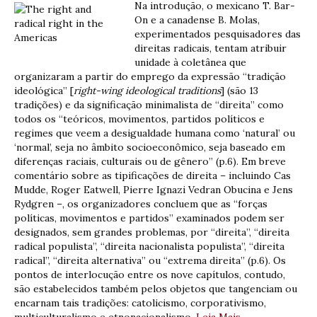
Na introdução, o mexicano T. Bar-
On e a canadense B. Molas,
experimentados pesquisadores das
direitas radicais, tentam atribuir
unidade à coletânea que
organizaram a partir do emprego da expressão “tradição
ideológica” [
right-wing ideological traditions
] (são 13
tradições) e da significação minimalista de “direita” como
todos os “teóricos, movimentos, partidos políticos e
regimes que veem a desigualdade humana como ‘natural’ ou
‘normal’, seja no âmbito socioeconômico, seja baseado em
diferenças raciais, culturais ou de gênero” (p.6). Em breve
comentário sobre as tipificações de direita – incluindo Cas
Mudde, Roger Eatwell, Pierre Ignazi Vedran Obucina e Jens
Rydgren –, os organizadores concluem que as “forças
políticas, movimentos e partidos” examinados podem ser
designados, sem grandes problemas, por “direita”, “direita
radical populista”, “direita nacionalista populista”, “direita
radical”, “direita alternativa” ou “extrema direita” (p.6). Os
pontos de interlocução entre os nove capítulos, contudo,
são estabelecidos também pelos objetos que tangenciam ou
encarnam tais tradições: catolicismo, corporativismo,