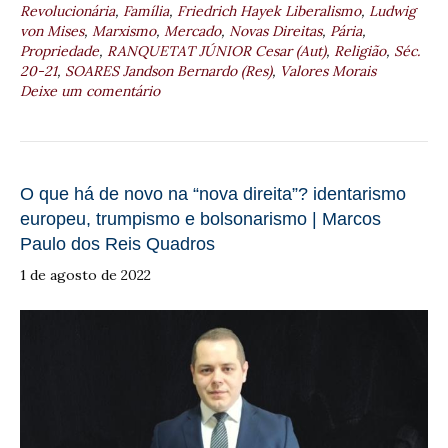
Revolucionária
,
Família
,
Friedrich Hayek Liberalismo
,
Ludwig
von Mises
,
Marxismo
,
Mercado
,
Novas Direitas
,
Pária
,
Propriedade
,
RANQUETAT JÚNIOR Cesar (Aut)
,
Religião
,
Séc.
20-21
,
SOARES Jandson Bernardo (Res)
,
Valores Morais
Deixe um comentário
O que há de novo na “nova direita”? identarismo
europeu, trumpismo e bolsonarismo | Marcos
Paulo dos Reis Quadros
1 de agosto de 2022