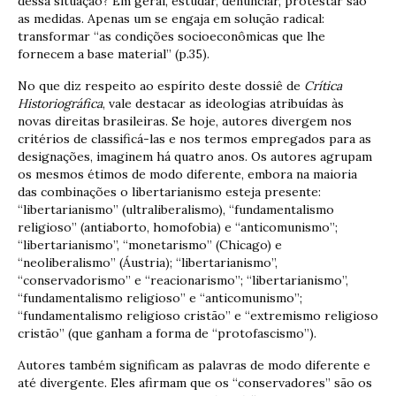
dessa situação? Em geral, estudar, denunciar, protestar são
as medidas. Apenas um se engaja em solução radical:
transformar “as condições socioeconômicas que lhe
fornecem a base material” (p.35).
No que diz respeito ao espírito deste dossiê de
Crítica
Historiográfica
, vale destacar as ideologias atribuídas às
novas direitas brasileiras. Se hoje, autores divergem nos
critérios de classificá-las e nos termos empregados para as
designações, imaginem há quatro anos. Os autores agrupam
os mesmos étimos de modo diferente, embora na maioria
das combinações o libertarianismo esteja presente:
“libertarianismo” (ultraliberalismo), “fundamentalismo
religioso” (antiaborto, homofobia) e “anticomunismo”;
“libertarianismo”, “monetarismo” (Chicago) e
“neoliberalismo” (Áustria); “libertarianismo”,
“conservadorismo” e “reacionarismo”; “libertarianismo”,
“fundamentalismo religioso” e “anticomunismo”;
“fundamentalismo religioso cristão” e “extremismo religioso
cristão” (que ganham a forma de “protofascismo”).
Autores também significam as palavras de modo diferente e
até divergente. Eles afirmam que os “conservadores” são os