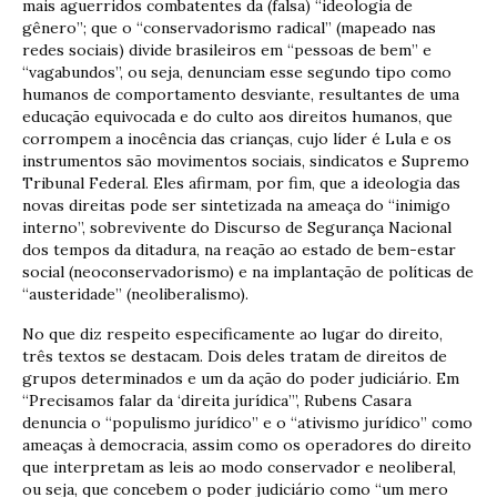
mais aguerridos combatentes da (falsa) “ideologia de
gênero”; que o “conservadorismo radical” (mapeado nas
redes sociais) divide brasileiros em “pessoas de bem” e
“vagabundos”, ou seja, denunciam esse segundo tipo como
humanos de comportamento desviante, resultantes de uma
educação equivocada e do culto aos direitos humanos, que
corrompem a inocência das crianças, cujo líder é Lula e os
instrumentos são movimentos sociais, sindicatos e Supremo
Tribunal Federal. Eles afirmam, por fim, que a ideologia das
novas direitas pode ser sintetizada na ameaça do “inimigo
interno”, sobrevivente do Discurso de Segurança Nacional
dos tempos da ditadura, na reação ao estado de bem-estar
social (neoconservadorismo) e na implantação de políticas de
“austeridade” (neoliberalismo).
No que diz respeito especificamente ao lugar do direito,
três textos se destacam. Dois deles tratam de direitos de
grupos determinados e um da ação do poder judiciário. Em
“Precisamos falar da ‘direita jurídica’”, Rubens Casara
denuncia o “populismo jurídico” e o “ativismo jurídico” como
ameaças à democracia, assim como os operadores do direito
que interpretam as leis ao modo conservador e neoliberal,
ou seja, que concebem o poder judiciário como “um mero