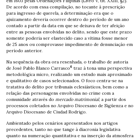
em 1603 pelas Ordenações Filipinas (Livro V, tít. XXIII, §2).
De acordo com essa compilação, no tocante à prescrição
para ingresso de querela, a determinação era que o
ajuizamento deveria ocorrer dentro do período de um ano
contado a partir da data em que se deixava de ter afeição
entre as pessoas envolvidas no delito, sendo que este prazo
somente poderia ser elastecido caso a vítima fosse menor
de 25 anos ou comprovasse impedimento de denunciação em
período anterior.
Na sequência da obra ora resenhada, o trabalho de autoria
6
de José Pablo Blanco Carrasco
traz à tona uma perspectiva
metodológica micro, realizando um estudo mais aproximado
e qualitativo de casos selecionados. O foco centra-se na
tratativa do delito por tribunais eclesiásticos, bem como a
relação das personagens envolvidas no crime com a
comunidade através do
mercado matrimonial
, a partir dos
processos coletados no Arquivo Diocesano de Sigüenza e no
Arquivo Diocesano de Ciudad Rodrigo.
Ambientado pelos cenários apresentados nos artigos
precedentes, tanto no que tange à diacronia legislativa
quanto na numeração quantitativa e na inserção da atmosfera