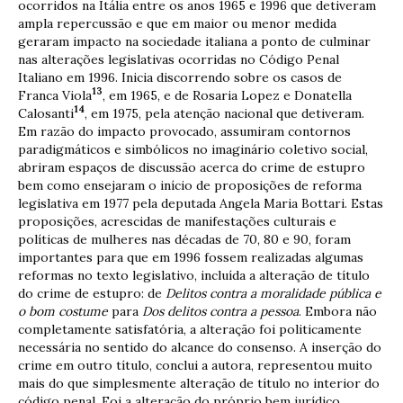
ocorridos na Itália entre os anos 1965 e 1996 que detiveram
ampla repercussão e que em maior ou menor medida
geraram impacto na sociedade italiana a ponto de culminar
nas alterações legislativas ocorridas no Código Penal
Italiano em 1996. Inicia discorrendo sobre os casos de
13
Franca Viola
, em 1965, e de Rosaria Lopez e Donatella
14
Calosanti
, em 1975, pela atenção nacional que detiveram.
Em razão do impacto provocado, assumiram contornos
paradigmáticos e simbólicos no imaginário coletivo social,
abriram espaços de discussão acerca do crime de estupro
bem como ensejaram o início de proposições de reforma
legislativa em 1977 pela deputada Angela Maria Bottari. Estas
proposições, acrescidas de manifestações culturais e
políticas de mulheres nas décadas de 70, 80 e 90, foram
importantes para que em 1996 fossem realizadas algumas
reformas no texto legislativo, incluída a alteração de título
do crime de estupro: de
Delitos contra a moralidade pública e
o bom costume
para
Dos delitos contra a pessoa
. Embora não
completamente satisfatória, a alteração foi politicamente
necessária no sentido do alcance do consenso. A inserção do
crime em outro título, conclui a autora, representou muito
mais do que simplesmente alteração de título no interior do
código penal. Foi a alteração do próprio bem jurídico