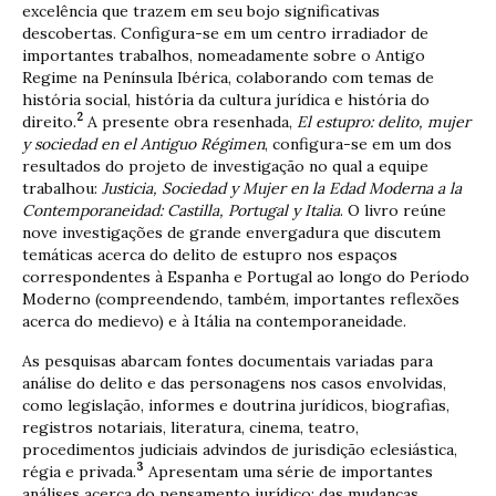
excelência que trazem em seu bojo significativas
descobertas. Configura-se em um centro irradiador de
importantes trabalhos, nomeadamente sobre o Antigo
Regime na Península Ibérica, colaborando com temas de
história social, história da cultura jurídica e história do
2
direito.
A presente obra resenhada,
El estupro: delito, mujer
y sociedad en el Antiguo Régimen
, configura-se em um dos
resultados do projeto de investigação no qual a equipe
trabalhou:
Justicia, Sociedad y Mujer en la Edad Moderna a la
Contemporaneidad: Castilla, Portugal y Italia
. O livro reúne
nove investigações de grande envergadura que discutem
temáticas acerca do delito de estupro nos espaços
correspondentes à Espanha e Portugal ao longo do Período
Moderno (compreendendo, também, importantes reflexões
acerca do medievo) e à Itália na contemporaneidade.
As pesquisas abarcam fontes documentais variadas para
análise do delito e das personagens nos casos envolvidas,
como legislação, informes e doutrina jurídicos, biografias,
registros notariais, literatura, cinema, teatro,
procedimentos judiciais advindos de jurisdição eclesiástica,
3
régia e privada.
Apresentam uma série de importantes
análises acerca do pensamento jurídico; das mudanças