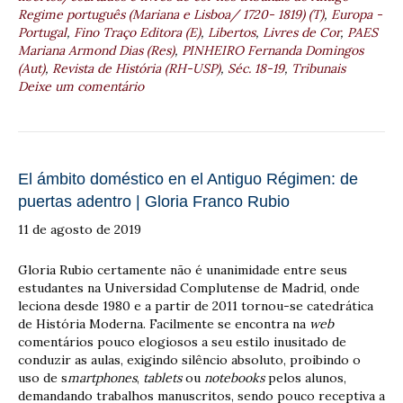
Regime português (Mariana e Lisboa/ 1720- 1819) (T)
,
Europa -
Portugal
,
Fino Traço Editora (E)
,
Libertos
,
Livres de Cor
,
PAES
Mariana Armond Dias (Res)
,
PINHEIRO Fernanda Domingos
(Aut)
,
Revista de História (RH-USP)
,
Séc. 18-19
,
Tribunais
Deixe um comentário
El ámbito doméstico en el Antiguo Régimen: de
puertas adentro | Gloria Franco Rubio
11 de agosto de 2019
Gloria Rubio certamente não é unanimidade entre seus
estudantes na Universidad Complutense de Madrid, onde
leciona desde 1980 e a partir de 2011 tornou-se catedrática
de História Moderna. Facilmente se encontra na
web
comentários pouco elogiosos a seu estilo inusitado de
conduzir as aulas, exigindo silêncio absoluto, proibindo o
uso de s
martphones
,
tablets
ou
notebooks
pelos alunos,
demandando trabalhos manuscritos, sendo pouco receptiva a