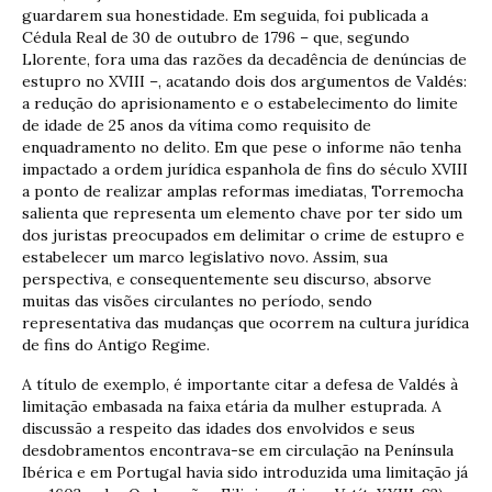
guardarem sua honestidade. Em seguida, foi publicada a
Cédula Real de 30 de outubro de 1796 – que, segundo
Llorente, fora uma das razões da decadência de denúncias de
estupro no XVIII –, acatando dois dos argumentos de Valdés:
a redução do aprisionamento e o estabelecimento do limite
de idade de 25 anos da vítima como requisito de
enquadramento no delito. Em que pese o informe não tenha
impactado a ordem jurídica espanhola de fins do século XVIII
a ponto de realizar amplas reformas imediatas, Torremocha
salienta que representa um elemento chave por ter sido um
dos juristas preocupados em delimitar o crime de estupro e
estabelecer um marco legislativo novo. Assim, sua
perspectiva, e consequentemente seu discurso, absorve
muitas das visões circulantes no período, sendo
representativa das mudanças que ocorrem na cultura jurídica
de fins do Antigo Regime.
A título de exemplo, é importante citar a defesa de Valdés à
limitação embasada na faixa etária da mulher estuprada. A
discussão a respeito das idades dos envolvidos e seus
desdobramentos encontrava-se em circulação na Península
Ibérica e em Portugal havia sido introduzida uma limitação já