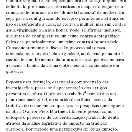
o delito, segundo a concepção jurídica do Antigo Regime, era
delimitado por duas características principais: o engano e a
condição de honrada ou de “donzela honesta” da mulher. Ou
seja, para a configuração do estupro perante as instituições
não era suficiente a violação contra a mulher, mas sim contra
a sua virgindade ou a sua honra. Pode-se afirmar, inclusive,
que antes de configurar-se um crime contra a integridade
física era, principalmente, um crime contra a honestidade.
Consequentemente, a discussão processual tocava
nomeadamente à perda da virgindade, ao descumprimento à
castidade e ao ferimento da honra, situação que disseminava
a mácula à família da vítima e até mesmo à comunidade em
que vivia.
Exposta esta definição, essencial à compreensão das
investigações, passa-se à apresentação dos artigos
4
presentes na obra. O primeiro trabalho
traz à tona um
panorama mais geral, no sentido diacrônico, acerca da
tratativa do crime em comparação às pesquisas que seguem
na obra. O autor Félix Martínez Llorente possui como
enfoque o processo de conceitualização jurídica do delito
através da análise legislativa de impacto na tradição
europeia. Por meiode uma perspectiva de longa duração,