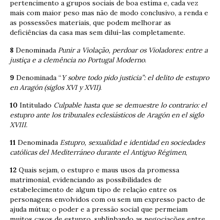
pertencimento a grupos sociais de boa estima e, cada vez
mais com maior peso mas não de modo conclusivo, a renda e
as possessões materiais, que podem melhorar as
deficiências da casa mas sem diluí-las completamente.
8
Denominada
Punir a Violação, perdoar os Violadores: entre a
justiça e a clemência no Portugal Moderno
.
9
Denominada “
Y sobre todo pido justicia”: el delito de estupro
en Aragón (siglos XVI y XVII)
.
10
Intitulado
Culpable hasta que se demuestre lo contrario: el
estupro ante los tribunales eclesiásticos de Aragón en el siglo
XVIII
.
11
Denominada
Estupro, sexualidad e identidad en sociedades
católicas del Mediterráneo durante el Antiguo Régimen
,
12
Quais sejam, o estupro e maus usos da promessa
matrimonial, evidenciando as possibilidades de
estabelecimento de algum tipo de relação entre os
personagens envolvidos com ou sem um expresso pacto de
ajuda mútua; o poder e a pressão social que permeiam
muitos casos de estupro, sublinhando as negociações entre