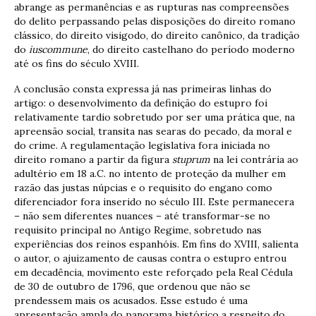
abrange as permanências e as rupturas nas compreensões
do delito perpassando pelas disposições do direito romano
clássico, do direito visigodo, do direito canônico, da tradição
do
iuscommune
, do direito castelhano do período moderno
até os fins do século XVIII.
A conclusão consta expressa já nas primeiras linhas do
artigo: o desenvolvimento da definição do estupro foi
relativamente tardio sobretudo por ser uma prática que, na
apreensão social, transita nas searas do pecado, da moral e
do crime. A regulamentação legislativa fora iniciada no
direito romano a partir da figura
stuprum
na lei contrária ao
adultério em 18 a.C. no intento de proteção da mulher em
razão das justas núpcias e o requisito do engano como
diferenciador fora inserido no século III. Este permanecera
– não sem diferentes nuances – até transformar-se no
requisito principal no Antigo Regime, sobretudo nas
experiências dos reinos espanhóis. Em fins do XVIII, salienta
o autor, o ajuizamento de causas contra o estupro entrou
em decadência, movimento este reforçado pela Real Cédula
de 30 de outubro de 1796, que ordenou que não se
prendessem mais os acusados. Esse estudo é uma
apresentação ampla do panorama histórico a respeito do