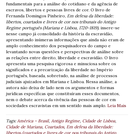
fundamentais para a análise do cotidiano e da agência de
escravos, libertos e pessoas livres de cor. O livro de
Fernanda Domingos Pinheiro,
Em defesa da liberdade:
libertos, coartados e livres de cor nos tribunais do Antigo
Regime português (Mariana e Lisboa, 1720-1819)
, insere-se
nesse campo já consolidado da história da escravidão,
apresentando inúmeras informações que ainda não eram de
amplo conhecimento dos pesquisadores do campo e
levantando novas questões e perspectivas de análise sobre
as relações entre direito, liberdade e escravidão. O livro
apresenta uma pesquisa rigorosa e minuciosa sobre os
significados e a precarização da liberdade no Império
português, baseada, sobretudo, na análise de processos
judiciais ajuizados em Mariana e Lisboa. Nessa análise, a
autora não deixa de lado nem os argumentos e formas
jurídicas específicas que constituíram esses documentos,
nem o debate acerca da vivência das pessoas de cor em
sociedades escravistas em um sentido mais amplo.
Leia Mais
Tags:
América – Brasil
,
Antigo Regime
,
Cidade de Lisboa
,
Cidade de Mariana
,
Coartados
,
Em defesa da liberdade:
libertos/coartados e livres de cor nos tribunais do Antigo