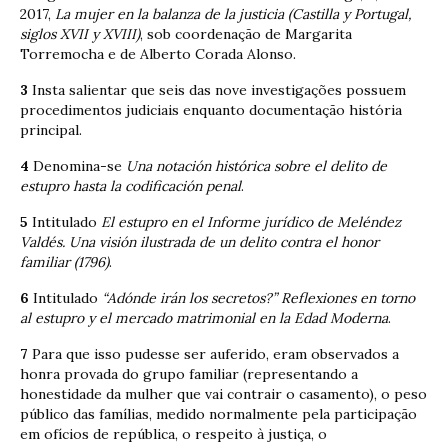
2017,
La mujer en la balanza de la justicia (Castilla y Portugal,
siglos XVII y XVIII)
, sob coordenação de Margarita
Torremocha e de Alberto Corada Alonso.
3
Insta salientar que seis das nove investigações possuem
procedimentos judiciais enquanto documentação história
principal.
4
Denomina-se
Una notación histórica sobre el delito de
estupro hasta la codificación penal
.
5
Intitulado
El estupro en el Informe jurídico de Meléndez
Valdés. Una visión ilustrada de un delito contra el honor
familiar (1796)
.
6
Intitulado
“Adónde irán los secretos?” Reflexiones en torno
al estupro y el mercado matrimonial en la Edad Moderna
.
7
Para que isso pudesse ser auferido, eram observados a
honra provada do grupo familiar (representando a
honestidade da mulher que vai contrair o casamento), o peso
público das famílias, medido normalmente pela participação
em ofícios de república, o respeito à justiça, o