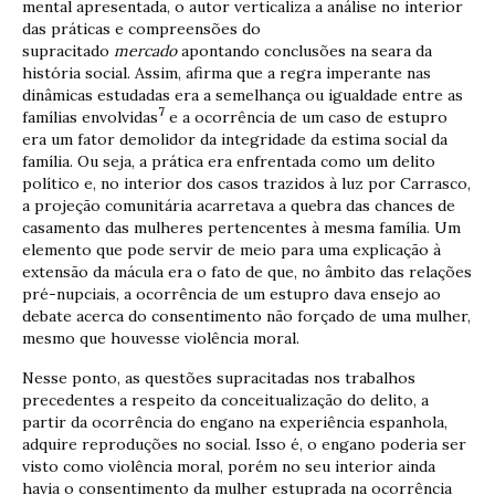
mental apresentada, o autor verticaliza a análise no interior
das práticas e compreensões do
supracitado
mercado
apontando conclusões na seara da
história social. Assim, afirma que a regra imperante nas
dinâmicas estudadas era a semelhança ou igualdade entre as
7
famílias envolvidas
e a ocorrência de um caso de estupro
era um fator demolidor da integridade da estima social da
família. Ou seja, a prática era enfrentada como um delito
político e, no interior dos casos trazidos à luz por Carrasco,
a projeção comunitária acarretava a quebra das chances de
casamento das mulheres pertencentes à mesma família. Um
elemento que pode servir de meio para uma explicação à
extensão da mácula era o fato de que, no âmbito das relações
pré-nupciais, a ocorrência de um estupro dava ensejo ao
debate acerca do consentimento não forçado de uma mulher,
mesmo que houvesse violência moral.
Nesse ponto, as questões supracitadas nos trabalhos
precedentes a respeito da conceitualização do delito, a
partir da ocorrência do engano na experiência espanhola,
adquire reproduções no social. Isso é, o engano poderia ser
visto como violência moral, porém no seu interior ainda
havia o consentimento da mulher estuprada na ocorrência