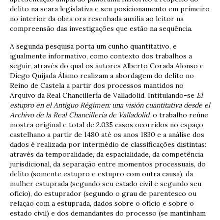
delito na seara legislativa e seu posicionamento em primeiro
no interior da obra ora resenhada auxilia ao leitor na
compreensão das investigações que estão na sequência.
A segunda pesquisa porta um cunho quantitativo, e
igualmente informativo, como contexto dos trabalhos a
seguir, através do qual os autores Alberto Corada Alonso e
Diego Quijada Álamo realizam a abordagem do delito no
Reino de Castela a partir dos processos mantidos no
Arquivo da Real Chancillería de Valladolid. Intitulando-se
El
estupro en el Antiguo Régimen: una visión cuantitativa desde el
Archivo de la Real Chancillería de Valladolid
, o trabalho reúne
mostra original e total de 2.035 casos ocorridos no espaço
castelhano a partir de 1480 até os anos 1830 e a análise dos
dados é realizada por intermédio de classificações distintas:
através da temporalidade, da espacialidade, da competência
jurisdicional, da separação entre momentos processuais, do
delito (somente estupro e estupro com outra causa), da
mulher estuprada (segundo seu estado civil e segundo seu
ofício), do estuprador (segundo o grau de parentesco ou
relação com a estuprada, dados sobre o ofício e sobre o
estado civil) e dos demandantes do processo (se mantinham