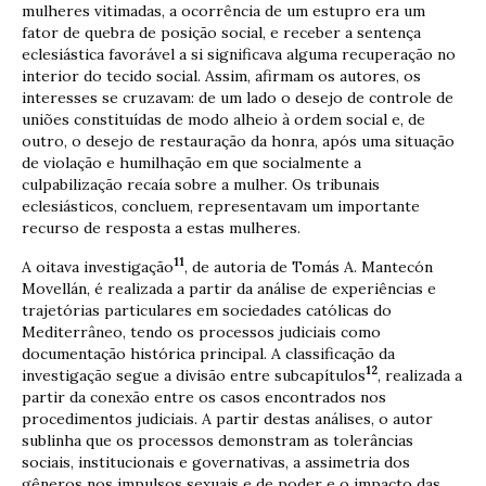
mulheres vitimadas, a ocorrência de um estupro era um
fator de quebra de posição social, e receber a sentença
eclesiástica favorável a si significava alguma recuperação no
interior do tecido social. Assim, afirmam os autores, os
interesses se cruzavam: de um lado o desejo de controle de
uniões constituídas de modo alheio à ordem social e, de
outro, o desejo de restauração da honra, após uma situação
de violação e humilhação em que socialmente a
culpabilização recaía sobre a mulher. Os tribunais
eclesiásticos, concluem, representavam um importante
recurso de resposta a estas mulheres.
11
A oitava investigação
, de autoria de Tomás A. Mantecón
Movellán, é realizada a partir da análise de experiências e
trajetórias particulares em sociedades católicas do
Mediterrâneo, tendo os processos judiciais como
documentação histórica principal. A classificação da
12
investigação segue a divisão entre subcapítulos
, realizada a
partir da conexão entre os casos encontrados nos
procedimentos judiciais. A partir destas análises, o autor
sublinha que os processos demonstram as tolerâncias
sociais, institucionais e governativas, a assimetria dos
gêneros nos impulsos sexuais e de poder e o impacto das