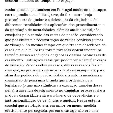
descontinuidades no tempo e no espaço.
Assim, conclui que também em Portugal moderno o estupro
correspondia a um delito grave, do foro moral, cuja
proteção era do pudor e a defesa era da virgindade. As
diferentes tonalidades das aplicações dos procedimentos e
da circulação de mentalidades, além da análise social, são
ensejadas pelo estudo das cartas de perdão, considerando
que possibilitam a reconstrução de vários cenários crimes
de violação. Ao mesmo tempo em que trazem descrições de
casos em que mulheres foram forçadas violentamente, há
também alusão a seduções enganosas e falsas promessas de
casamento – situações estas que podem vir a camuflar casos
de violação. Processados os casos, diversas razões faziam
com que, na prática, os ofensores restassem impunes: para
além dos pedidos de perdão obtidos, a autora menciona a
cominação de pena mais branda que a ordenada pela
legislação (o que não significava a execução também dessa
pena), a ausência de julgamento no caminhar processual e a
própria disparidade entre o número de ocorrências e a
institucionalização de denúncias e queixas. Nessa esteira,
conclui que a violação era, em maior ou menor medida,
efetivamente perseguida, porém o castigo não era uma