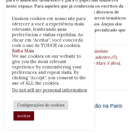
neste espaço. Para aqueles que já conhecem os escritos da
autora, fica fácil perceber essa trajetória em diversos de
seus artigos e capítulos2 ou mesmo nos números temáticos
Usamos cookies em nosso site para
oferecer a você a experiência mais
(RUBIO, 2002; RUBIO, 2015) que organizou nos
Anejos dos
relevante, lembrando suas
Cuadernos de Historia Moderna
, periódico especializado que
preferências e visitas repetidas. Ao
dirige há vários anos.
Leia Mais
clicar em “Aceitar”, você concorda
com o uso de TODOS os cookies.
Saiba Mais
Tags:
Antigo Regime
,
Editorial Síntesis (E)
,
El ámbito
We use cookies on our website to
doméstico en el Antiguo Régimen: de puertas adentro (T)
,
give you the most relevant
História Histórias UnB (HHr)
,
OLIVEIRA Carla Mary S (Res)
,
experience by remembering your
RUBIO Gloria Franco (Aut)
,
Vida doméstica
preferences and repeat visits. By
Deixe um comentário
clicking “Accept”, you consent to the
use of ALL the cookies.
Do not sell my personal information
.
Configurações de cookies
Poesia e polícia: redes de comunicação na Paris
do século XVIII – DARNTON (FH)
Aceitar
1 de janeiro de 2017