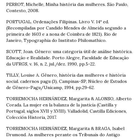
PERROT, Michelle, Minha história das mulheres. São Paulo,
Contexto, 2008.
PORTUGAL. Ordenações Filipinas. Livro V. 14ª ed.
(Recompiladas por Candido Mendes de Almeida segundo a
primeira de 1603 e a nona de Coimbra de 1821). Rio de
Janeiro, Typographia do Instituto Philomathico.
SCOTT, Joan. Gênero: uma categoria útil de análise histórica.
Educação e Realidade. Porto Alegre, Faculdade de Educação
da UFRGS, v. 16, n. 2, jul./dez. 1990, pp.5-22.
TILLY, Louise A. Gênero, história das mulheres e história
social. cadernos pagu (3), Campinas-SP, Núcleo de Estudos
de Gênero-Pagu/Unicamp, 1994, pp.29-62.
TORREMOCHA HERNÁNDEZ, Margarita & ALONSO, Alberto
Corada. La mujer en la balanza de la justicia (Castilla y
Portugal, siglos XVII y XVIII). Valladolid, Castilla Ediciones,
Colección Historia, 2017.
TORREMOCHA HERNÁNDEZ, Margarita & BRAGA, Isabel
Drumond. As mulheres perante os Tribunais do Antigo