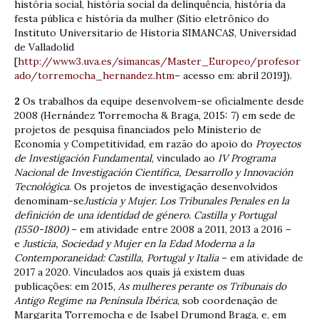
história social, história social da delinquência, história da
festa pública e história da mulher (Sítio eletrônico do
Instituto Universitario de Historia SIMANCAS, Universidad
de Valladolid
[
http://www3.uva.es/simancas/Master_Europeo/profesor
ado/torremocha_hernandez.htm
– acesso em: abril 2019]).
2
Os trabalhos da equipe desenvolvem-se oficialmente desde
2008 (Hernández Torremocha & Braga, 2015: 7) em sede de
projetos de pesquisa financiados pelo Ministerio de
Economía y Competitividad, em razão do apoio do
Proyectos
de Investigación Fundamental
, vinculado ao
IV Programa
Nacional de Investigación Científica, Desarrollo y Innovación
Tecnológica
. Os projetos de investigação desenvolvidos
denominam-se
Justicia y Mujer. Los Tribunales Penales en la
definición de una identidad de género. Castilla y Portugal
(1550-1800)
– em atividade entre 2008 a 2011, 2013 a 2016 –
e
Justicia, Sociedad y Mujer en la Edad Moderna a la
Contemporaneidad: Castilla, Portugal y Italia
– em atividade de
2017 a 2020. Vinculados aos quais já existem duas
publicações: em 2015,
As mulheres perante os Tribunais do
Antigo Regime na Península Ibérica
, sob coordenação de
Margarita Torremocha e de Isabel Drumond Braga, e, em