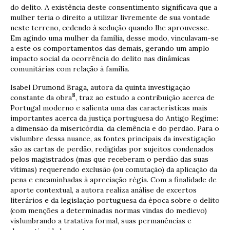
do delito. A existência deste consentimento significava que a
mulher teria o direito a utilizar livremente de sua vontade
neste terreno, cedendo à sedução quando lhe aprouvesse.
Em agindo uma mulher da família, desse modo, vinculavam-se
a este os comportamentos das demais, gerando um amplo
impacto social da ocorrência do delito nas dinâmicas
comunitárias com relação à família.
Isabel Drumond Braga, autora da quinta investigação
8
constante da obra
, traz ao estudo a contribuição acerca de
Portugal moderno e salienta uma das características mais
importantes acerca da justiça portuguesa do Antigo Regime:
a dimensão da misericórdia, da clemência e do perdão. Para o
vislumbre dessa nuance, as fontes principais da investigação
são as cartas de perdão, redigidas por sujeitos condenados
pelos magistrados (mas que receberam o perdão das suas
vítimas) requerendo exclusão (ou comutação) da aplicação da
pena e encaminhadas à apreciação régia. Com a finalidade de
aporte contextual, a autora realiza análise de excertos
literários e da legislação portuguesa da época sobre o delito
(com menções a determinadas normas vindas do medievo)
vislumbrando a tratativa formal, suas permanências e