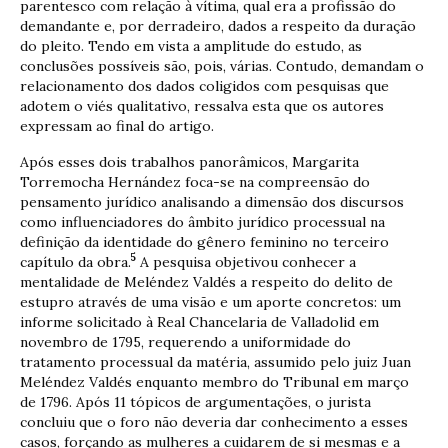
parentesco com relação à vítima, qual era a profissão do
demandante e, por derradeiro, dados a respeito da duração
do pleito. Tendo em vista a amplitude do estudo, as
conclusões possíveis são, pois, várias. Contudo, demandam o
relacionamento dos dados coligidos com pesquisas que
adotem o viés qualitativo, ressalva esta que os autores
expressam ao final do artigo.
Após esses dois trabalhos panorâmicos, Margarita
Torremocha Hernández foca-se na compreensão do
pensamento jurídico analisando a dimensão dos discursos
como influenciadores do âmbito jurídico processual na
definição da identidade do gênero feminino no terceiro
5
capítulo da obra.
A pesquisa objetivou conhecer a
mentalidade de Meléndez Valdés a respeito do delito de
estupro através de uma visão e um aporte concretos: um
informe solicitado à Real Chancelaria de Valladolid em
novembro de 1795, requerendo a uniformidade do
tratamento processual da matéria, assumido pelo juiz Juan
Meléndez Valdés enquanto membro do Tribunal em março
de 1796. Após 11 tópicos de argumentações, o jurista
concluiu que o foro não deveria dar conhecimento a esses
casos, forçando as mulheres a cuidarem de si mesmas e a