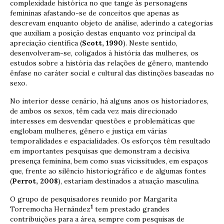
complexidade histórica no que tange às personagens
femininas afastando-se de conceitos que apenas as
descrevam enquanto objeto de análise, aderindo a categorias
que auxiliam a posição destas enquanto voz principal da
apreciação científica (
Scott, 1990
). Neste sentido,
desenvolveram-se, coligados à história das mulheres, os
estudos sobre a história das relações de gênero, mantendo
ênfase no caráter social e cultural das distinções baseadas no
sexo.
No interior desse cenário, há alguns anos os historiadores,
de ambos os sexos, têm cada vez mais direcionado
interesses em desvendar questões e problemáticas que
englobam mulheres, gênero e justiça em várias
temporalidades e espacialidades. Os esforços têm resultado
em importantes pesquisas que demonstram a decisiva
presença feminina, bem como suas vicissitudes, em espaços
que, frente ao silêncio historiográfico e de algumas fontes
(
Perrot, 2008
), estariam destinados a atuação masculina.
O grupo de pesquisadores reunido por Margarita
1
Torremocha Hernández
tem prestado grandes
contribuições para a área, sempre com pesquisas de