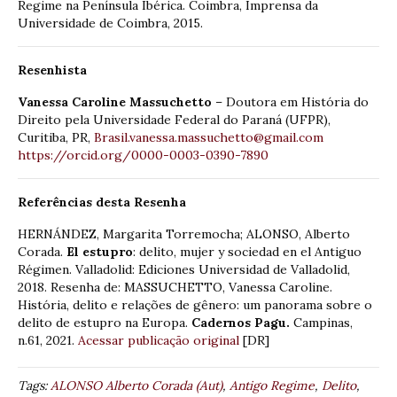
Regime na Península Ibérica. Coimbra, Imprensa da
Universidade de Coimbra, 2015.
Resenhista
Vanessa Caroline Massuchetto
– Doutora em História do
Direito pela Universidade Federal do Paraná (UFPR),
Curitiba, PR,
Brasil.vanessa.massuchetto@gmail.com
https://orcid.org/0000-0003-0390-7890
Referências desta Resenha
HERNÁNDEZ, Margarita Torremocha; ALONSO, Alberto
Corada.
El estupro
: delito, mujer y sociedad en el Antiguo
Régimen. Valladolid: Ediciones Universidad de Valladolid,
2018. Resenha de: MASSUCHETTO, Vanessa Caroline.
História, delito e relações de gênero: um panorama sobre o
delito de estupro na Europa.
Cadernos
Pagu.
Campinas,
n.61, 2021.
Acessar publicação original
[DR]
Tags:
ALONSO Alberto Corada (Aut)
,
Antigo Regime
,
Delito
,