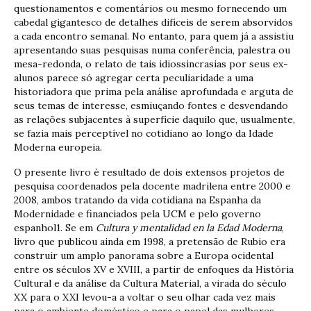
questionamentos e comentários ou mesmo fornecendo um
cabedal gigantesco de detalhes difíceis de serem absorvidos
a cada encontro semanal. No entanto, para quem já a assistiu
apresentando suas pesquisas numa conferência, palestra ou
mesa-redonda, o relato de tais idiossincrasias por seus ex-
alunos parece só agregar certa peculiaridade a uma
historiadora que prima pela análise aprofundada e arguta de
seus temas de interesse, esmiuçando fontes e desvendando
as relações subjacentes à superfície daquilo que, usualmente,
se fazia mais perceptível no cotidiano ao longo da Idade
Moderna europeia.
O presente livro é resultado de dois extensos projetos de
pesquisa coordenados pela docente madrilena entre 2000 e
2008, ambos tratando da vida cotidiana na Espanha da
Modernidade e financiados pela UCM e pelo governo
espanhol1. Se em
Cultura y mentalidad en la Edad Moderna
,
livro que publicou ainda em 1998, a pretensão de Rubio era
construir um amplo panorama sobre a Europa ocidental
entre os séculos XV e XVIII, a partir de enfoques da História
Cultural e da análise da Cultura Material, a virada do século
XX para o XXI levou-a a voltar o seu olhar cada vez mais
para o ambiente doméstico e para o papel das mulheres