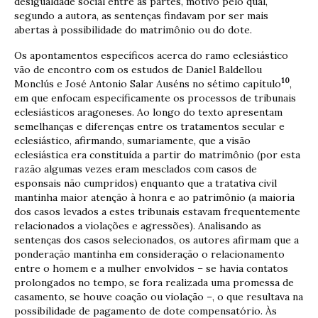
desigualdade social entre as partes, motivo pelo qual,
segundo a autora, as sentenças findavam por ser mais
abertas à possibilidade do matrimônio ou do dote.
Os apontamentos específicos acerca do ramo eclesiástico
vão de encontro com os estudos de Daniel Baldellou
10
Monclús e José Antonio Salar Auséns no sétimo capítulo
,
em que enfocam especificamente os processos de tribunais
eclesiásticos aragoneses. Ao longo do texto apresentam
semelhanças e diferenças entre os tratamentos secular e
eclesiástico, afirmando, sumariamente, que a visão
eclesiástica era constituída a partir do matrimônio (por esta
razão algumas vezes eram mesclados com casos de
esponsais não cumpridos) enquanto que a tratativa civil
mantinha maior atenção à honra e ao patrimônio (a maioria
dos casos levados a estes tribunais estavam frequentemente
relacionados a violações e agressões). Analisando as
sentenças dos casos selecionados, os autores afirmam que a
ponderação mantinha em consideração o relacionamento
entre o homem e a mulher envolvidos – se havia contatos
prolongados no tempo, se fora realizada uma promessa de
casamento, se houve coação ou violação –, o que resultava na
possibilidade de pagamento de dote compensatório. Às